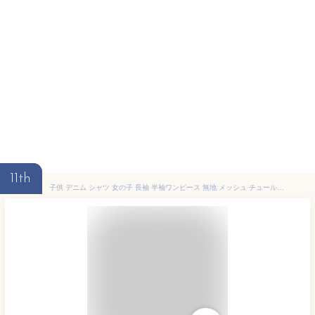
11th
子供 デニム シャツ 女の子 長袖 半袖ワンピース 無地 メッシュ チュールスカート ドレス 膝上丈 かわいい 通園 通学 キッズ ガールズ 子供服 春 秋 カジュアル 発表会90-140CM 2~7歳 (120, 長袖ブルー)