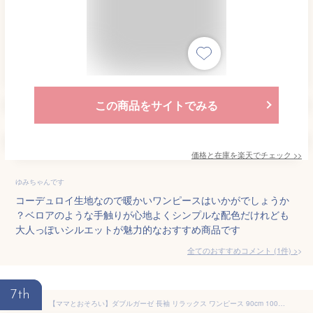
この商品をサイトでみる
価格と在庫を
楽天
でチェック
>>
ゆみちゃんです
コーデュロイ生地なので暖かいワンピースはいかがでしょうか
？ベロアのような手触りが心地よくシンプルな配色だけれども
大人っぽいシルエットが魅力的なおすすめ商品です
全てのおすすめコメント
(
1
件)
>
7th
【ママとおそろい】ダブルガーゼ 長袖 リラックス ワンピース 90cm 100cm 110cm 120cm 130cm 140cm 150cm pairmanon ペアマノン キッズ服 子供服 女の子 プチプラ 秋冬 シンプル かわいい ペア おそろい ナチュラル