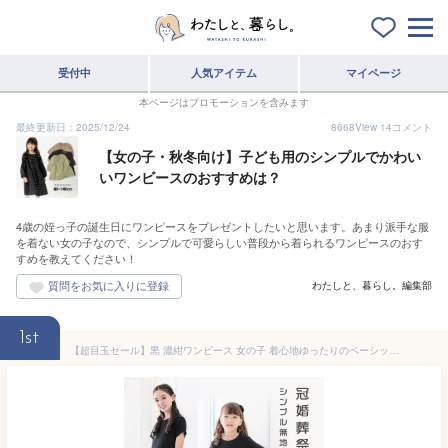
受付中
人気アイテム
マイページ
本ページはプロモーションを含みます
最終更新日：2025/12/24
8668
View
14
コメント
【女の子・秋冬向け】子ども用のシンプルでかわい
いワンビースのおすすめは？
4歳の姪っ子の誕生日にワンピースをプレゼントしたいと思います。あまり派手な服
を着ない女の子なので、シンプルで可愛らしい普段から着られるワンピースのおす
すめを教えてください！
わたしと、暮らし。編集部
1st
【超目玉セール】黒 濃紺ワンピース 女の子 着心地ゆったりのベーシックな半袖・長袖フレアワンピース フォーマル 女の子 お葬式 子供服 伸縮性あり 入園式 入学式 卒業式 TAK キッズ キャサリンコテージ