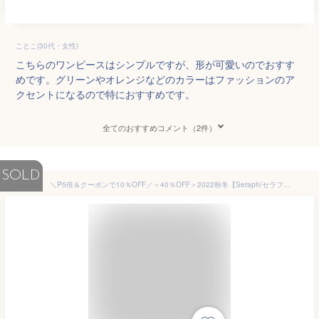
ことこ(30代・女性)
こちらのワンピースはシンプルですが、形が可愛いのでおすす
めです。グリーンやオレンジなどのカラーはファッションのア
クセントになるので特におすすめです。
全てのおすすめコメント（2件）
SOLD
＼P5倍＆クーポンで10％OFF／＜40％OFF＞2022秋冬【Seraph/セラフ】ベスト 付き ティアード ワンピース≪80cm 90cm 95cm 100cm 110cm 120cm 130cm 140cm≫子供服 キッズ 女の子 女児 ジュニア 長袖 シンプル 新作 スカート