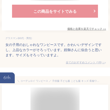
この商品をサイトでみる
価格と在庫を
楽天
でチェック
>>
グラスマン(60代・男性)
女の子用のおしゃれなワンピースです。かわいいデザインです
し、上品なカラーがそろっています。姪御さんに似合うと思い
ます。サイズもそろっていますよ。
全てのおすすめコメント
(
1
件)
>
6th
＼ コーデュロイ ワンピース ／ 子供服 子ども服 こども服 キッズ 長袖ワンピース 長袖 ワンピース ワンピ 女の子 130cm 140cm 150cm 160cm ever closet エバクロ シンプル 大人っぽい