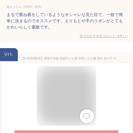
花よりだんご(40代・女性)
まるで重ね着をしているようなオシャレな見た目で、一枚で簡
単に決まるのでオススメです。えりもとや手のリボンがとても
かわいらしく素敵です。
全てのおすすめコメント
(
1
件)
>
9th
【21年AW新色】韓国子供服 韓国子ども服 韓国こども服 Bee 女の子 キッズ ドッキング 重ね着風 Tシャツ チュール メロウ 無地 春 秋 冬 100 110 120 130 140 150 ◇長袖ワンピース◇