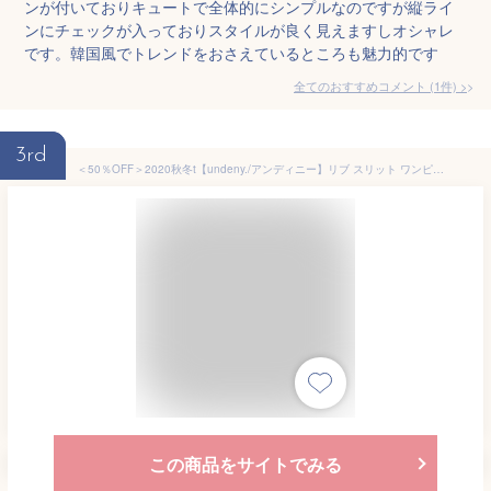
ンが付いておりキュートで全体的にシンプルなのですが縦ライ
ンにチェックが入っておりスタイルが良く見えますしオシャレ
です。韓国風でトレンドをおさえているところも魅力的です
全てのおすすめコメント
(
1
件)
>
3rd
＜50％OFF＞2020秋冬t【undeny./アンディニー】リブ スリット ワンピース≪S(90-100) M(110-120) L(130-140) XL(150-160)≫無地 子供服 キッズ 女の子 男の子 女児 男児 子ども ジュニア 長袖Tシャツ シンプル 無地 スカート
この商品をサイトでみる