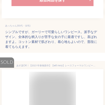
あっちゃん(50代・女性)
シンプルですが、ガーリーで可愛らしいワンピース。派手なデ
ザイン、全体的な柄入りが苦手な女の子に最適ですし、喜ばれ
ますよ。コットン素材で肌ざわり、着心地もよいので、普段に
着てもらえます。
SOLD
あす楽OK！【2021年春物新作】【will mery】レースフォーマルワンピース[80cm/90cm/95cm/100cm/110cm/120cm/130cm] 女の子 キッズ 子供 小学生 シンプル フォーマル ガーリー ネイビー 紺 ブラック 黒 結婚式 ドレス ネイビー 喪服 セット スカート 24305