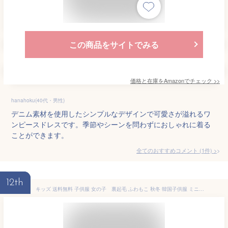
この商品をサイトでみる
価格と在庫を
Amazon
でチェック
>>
hanahoku(40代・男性)
デニム素材を使用したシンプルなデザインで可愛さが溢れるワ
ンピースドレスです。季節やシーンを問わずにおしゃれに着る
ことができます。
全てのおすすめコメント
(
1
件)
>
12th
キッズ 送料無料 子供服 女の子 裏起毛 ふわもこ 秋冬 韓国子供服 ミニワンピース ワンピース 長袖 リボン バックリボン付き フリル ふわふわ ガールズ 女の子 シンプル カジュアル 100 110 120 130