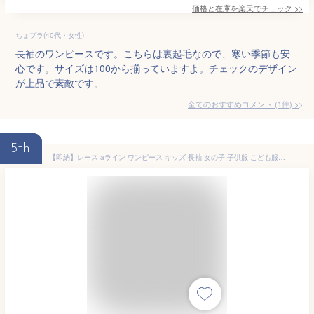
価格と在庫を
楽天
でチェック
>>
ちょプラ(40代・女性)
長袖のワンピースです。こちらは裏起毛なので、寒い季節も安
心です。サイズは100から揃っていますよ。チェックのデザイン
が上品で素敵です。
全てのおすすめコメント
(
1
件)
>
5th
【即納】レース aライン ワンピース キッズ 長袖 女の子 子供服 こども服 子ども服 フォーマル ドレス 無地 プチプラ 秋 冬 春 100cm 110cm 120cm 130cm 140cm 通園 通学 プレゼント ピンク ラベンダー グリーン パープル ブラック