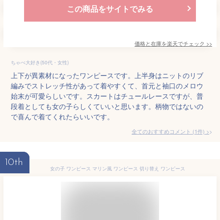
この商品をサイトでみる
価格と在庫を
楽天
でチェック
>>
ちゃぺ大好き(50代・女性)
上下が異素材になったワンピースです。上半身はニットのリブ
編みでストレッチ性があって着やすくて、首元と袖口のメロウ
始末が可愛らしいです。スカートはチュールレースですが、普
段着としても女の子らしくていいと思います。柄物ではないの
で喜んで着てくれたらいいです。
全てのおすすめコメント
(
1
件)
>
10th
女の子 ワンピース マリン風 ワンピース 切り替え ワンピース