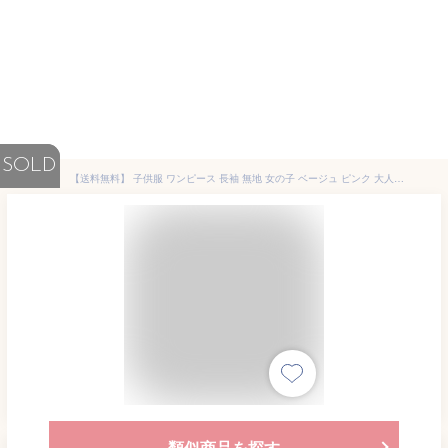
SOLD
【送料無料】 子供服 ワンピース 長袖 無地 女の子 ベージュ ピンク 大人っぽい スカート 子ども服 ジュニア キッズ キッズ服 幼稚園 小学生 子ども 子供 女児 90cm 100cm 110cm 120cm 130cm 2歳 3歳 4歳 5歳 6歳 7歳 春 秋
類似商品を探す