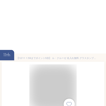
11th
【12/11 1:59までポイント5倍】 ル・クルーゼ 名入れ無料 グラスタンブラー ブラック&ホワイト タンブラー ブランド マグカップ 名前入れ 結婚祝い 記念日 ギフト 名入れ無料 クリスマス プレゼント ルクルーゼ