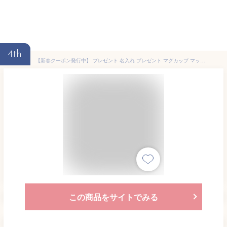
4th
【新春クーポン発行中】 プレゼント 名入れ プレゼント マグカップ マット ステンレスマグ 記念品 保温 真空二重構造 キャンプ 名前入り 誕生日 還暦祝い 敬老の日 軽量 保冷 耐熱 結婚祝い アウトドア おしゃれ ギフト 父の日 母の日 まとめ買い オーダー TICO ティコ
この商品をサイトでみる