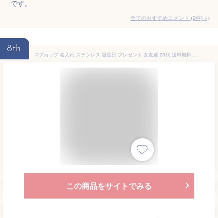
です。
全てのおすすめコメント
(
2
件)
>
8th
マグカップ 名入れ ステンレス 誕生日 プレゼント 女友達 20代 送料無料 【 My マグカップ 】 名前入り ギフト マグ おしゃれ かわいい 割れない 大容量 軽量 軽い 名入り 女性 30代 40代 母 母親 妻 彼女 誕生日 就職 送別会 退職 名 名前 入り 入れ Present Gift 母の日
この商品をサイトでみる