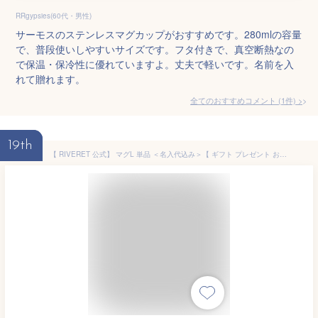
RRgypsies(60代・男性)
サーモスのステンレスマグカップがおすすめです。280mlの容量
で、普段使いしやすいサイズです。フタ付きで、真空断熱なの
で保温・保冷性に優れていますよ。丈夫で軽いです。名前を入
れて贈れます。
全てのおすすめコメント
(
1
件)
>
19th
【 RIVERET 公式】 マグL 単品 ＜名入代込み＞【 ギフト プレゼント おしゃれ かわいい コーヒー 紅茶 マグカップ 大きい ティーカップ コーヒーカップ 木製 食器 結婚祝い 木婚式 誕生日 内祝い 引き出物 就職祝い 退職祝い 来客用 リヴェレット 】