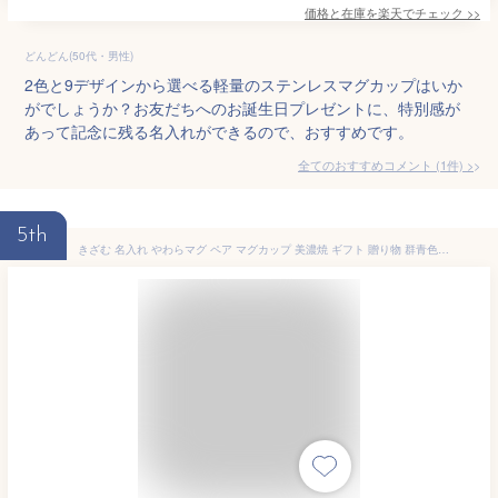
価格と在庫を
楽天
でチェック
>>
どんどん(50代・男性)
2色と9デザインから選べる軽量のステンレスマグカップはいか
がでしょうか？お友だちへのお誕生日プレゼントに、特別感が
あって記念に残る名入れができるので、おすすめです。
全てのおすすめコメント
(
1
件)
>
5th
きざむ 名入れ やわらマグ ペア マグカップ 美濃焼 ギフト 贈り物 群青色×空色 [ 落款印パターン ]