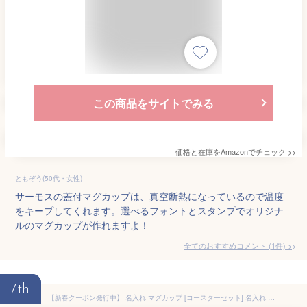
この商品をサイトでみる
価格と在庫を
Amazon
でチェック
>>
ともぞう(50代・女性)
サーモスの蓋付マグカップは、真空断熱になっているので温度
をキープしてくれます。選べるフォントとスタンプでオリジナ
ルのマグカップが作れますよ！
全てのおすすめコメント
(
1
件)
>
7th
【新春クーポン発行中】 名入れ マグカップ [コースターセット] 名入れ プレゼント スローコーヒー レギュラー 250ml 父の日 ギフト 記念品 日本製 誕生日 還暦祝い 敬老の日 キントー 名前入り 食洗機対応 おしゃれ 母の日 父の日 オーダー TICO ティコ