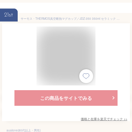
21st
サーモス・THERMOS真空断熱マグカップ／JDZ-350 350ml セラミック マドラー付き 持ち手付き 保冷保温 魔法瓶構造 名前入り タンブラー オリジナル ギフト 新生活 プレゼント 名入れ無料 即日可 実用的 60代 50代 40代 コーヒー 紅茶 セット
この商品をサイトでみる
価格と在庫を
楽天
でチェック
>>
aualone(80代以上・男性)