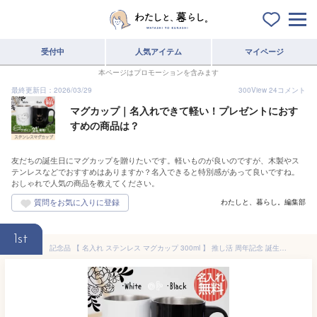
受付中
人気アイテム
マイページ
本ページはプロモーションを含みます
最終更新日：2026/03/29
300
View
24
コメント
マグカップ｜名入れできて軽い！プレゼントにおす
すめの商品は？
友だちの誕生日にマグカップを贈りたいです。軽いものが良いのですが、木製やス
テンレスなどでおすすめはありますか？名入できると特別感があって良いですね。
おしゃれで人気の商品を教えてください。
わたしと、暮らし。編集部
1st
記念品 【 名入れ ステンレス マグカップ 300ml 】 推し活 周年記念 誕生日 記念日 結婚祝 還暦 古希 スポーツ 部活動