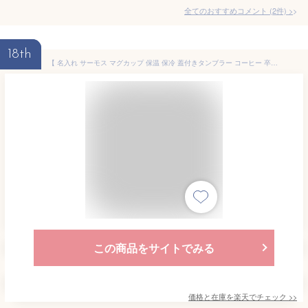
全てのおすすめコメント
(
2
件)
>
18th
【 名入れ サーモス マグカップ 保温 保冷 蓋付きタンブラー コーヒー 卒業記念品 卒業祝い クリスマス】サーモス ミニステンレスマグカップ［フタ付き］280ml【 プレゼント 実用的 ギフト thermos 名前入り 真空断熱 記念日 誕生日 還暦祝い 退職祝い 】
この商品をサイトでみる
価格と在庫を
楽天
でチェック
>>