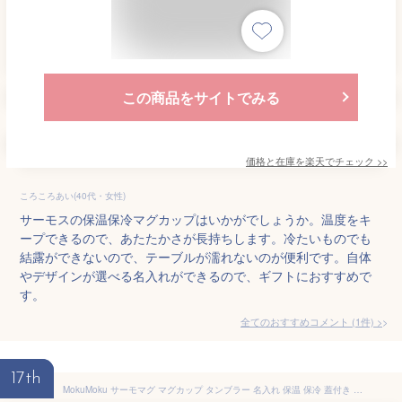
この商品をサイトでみる
価格と在庫を
楽天
でチェック
>>
ころころあい(40代・女性)
サーモスの保温保冷マグカップはいかがでしょうか。温度をキ
ープできるので、あたたかさが長持ちします。冷たいものでも
結露ができないので、テーブルが濡れないのが便利です。自体
やデザインが選べる名入れができるので、ギフトにおすすめで
す。
全てのおすすめコメント
(
1
件)
>
17th
MokuMoku サーモマグ マグカップ タンブラー 名入れ 保温 保冷 蓋付き サーモステンレス ステンレスタンブラー ギフト プレゼント 保冷保温 おしゃれ 260ml (ホワイト)