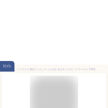
16th
クリスマス 限定ラッピング ふた付き 名入れ マグカップ サーモス THERMOS 真空断熱マグカップ JDG-352C 保冷保温 魔法瓶構造 名前入りタンブラー オリジナル ギフト コーヒー 紅茶 セット ステンレスタンブラー 50代 40代 おすすめ 即日可 名前刻印 おしゃれ かわいい