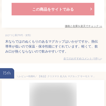
この商品をサイトでみる
価格と在庫を
楽天
でチェック
>>
おひつじ座(70代・女性)
木ならではのぬくもりのあるマグカップはいかがですか。熱伝
導率が低いので保温・保冷性能にすぐれています。軽くて、飲
み口が熱くならないので飲みやすいです。
全てのおすすめコメント
(
1
件)
>
15th
＼レビュー特典A／ 【単品】クリスマス 名入れ マグカップ サーモス マグ Thermos JDG-282C JDG-352C JDG-452Cグラス 結婚祝い 夫婦 両親 誕生日 記念品 名前入り おしゃれ クリスマス ギフト ラッピング 実用的 nichie ニチエー