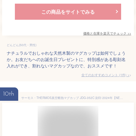
この商品をサイトでみる
価格と在庫を
楽天
でチェック
>>
どんどん(50代・男性)
ナチュラルでおしゃれな天然木製のマグカップは如何でしょう
か。お友だちへのお誕生日プレゼントに、特別感がある彫刻名
入れができ、割れないマグカップなので、おススメです！
全てのおすすめコメント
(
1
件)
>
10th
サーモス・THERMOS真空断熱マグカップ JDG-352C 刻印 2024年【NEWマーク】 名入れ無料 （保冷保温 二重構造 名入れタンブラー 名入れグラス 名入れカップ オリジナル プレゼント ギフト） 父の日 おすすめ 即日可 60代プレゼント 50代 40代 30代