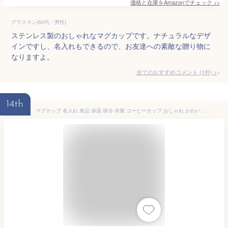
価格と在庫を
Amazon
でチェック
>>
グラスマン(60代・男性)
ステンレス製のおしゃれなマグカップです。ナチュラルなデザ
インですし、名入れもできるので、お友達への素敵な贈り物に
なりますよ。
全てのおすすめコメント
(
1
件)
>
14th
マグカップ 名入れ 単品 保温 保冷 木製 コーヒーカップ おしゃれ かわいい 両親 プレゼント スープカップ 彫刻名入れ 父の日 母の日 誕生日 プレゼント 名前入り おすすめ 記念品 キャンプ アウトドア コップ