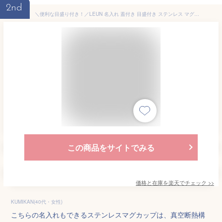
2nd
＼便利な目盛り付き！／LEUN 名入れ 蓋付き 目盛付き ステンレス マグカップ ギフト プレゼント タンブラー ステンレスマグ 400ml | 保冷 保温 フタ付 名前入り メッセージ 割れない 記念 おしゃれ かわいい 大人可愛い 大きい マグ 会社 受験 還暦祝い 誕生日 2026 母の日
この商品をサイトでみる
価格と在庫を
楽天
でチェック
>>
KUMIKAN(40代・女性)
こちらの名入れもできるステンレスマグカップは、真空断熱構