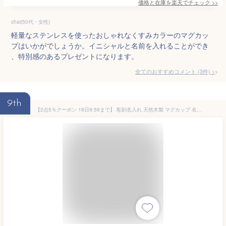
価格と在庫を
楽天
でチェック
>>
chai(50代・女性)
軽量なステンレスを使ったおしゃれなくすみカラーのマグカッ
プはいかがでしょうか。イニシャルと名前を入れることができ
、特別感のあるプレゼントになります。
全てのおすすめコメント
(
3
件)
>
9th
【2点5％クーポン 16日9:59まで】 彫刻名入れ 天然木製 マグカップ 名入れ 単品 木製 カフェ シンプル コーヒーカップ コップ 軽い 軽量 ギフト プレゼント 贈り物 父の日 母の日 敬老の日 和モダン 割れない 漆塗り 名入れ無料 送料無料