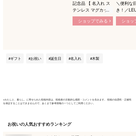
記念品 【 名入れ ス
＼便利な
テンレス マグカップ
き！／LE
300ml 】 推し活 周
蓋付き 目
ショップでみる
ショッ
年記念 誕生日 記念
テンレス 
日 結婚祝 還暦 古希
ギフト プ
スポーツ 部活動
タンブラー
スマグ 400
保温 フタ
り メッセ
ギフト
お祝い
誕生日
名入れ
木製
ない 記念
かわいい 
大きい マ
験 還暦祝
2026 母
※
わたしと、暮らし。
に寄せられた投稿内容は、投稿者の主観的な感想・コメントを含みます。 投稿の信憑性・正確性
を保証することはできませんので、あくまで参考情報の一つとしてご利用ください。
お祝い
の人気おすすめランキング