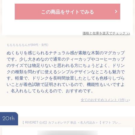
この商品をサイトでみる
価格と在庫を
楽天
でチェック
>>
ももももももんが(50代・女性)
ぬくもりを感じられるナチュラル感が素敵な木製のマグカップ
です。少し大きめなので通常のティーカップやコーヒーカップ
のサイズでは物足りないと思われる方にちょうどよく、ドリン
クの種類を問わずに使えるシンプルデザインなところも魅力で
す。軽量で、ドリンクを長時間放置したとしても色移りしづら
いことが着色試験で証明されているので、機能性もいいですよ
。名入れもしてもらえるので、おすすめです。
全てのおすすめコメント
(
1
件)
>
20th
【 RIVERET 公式】カフェオレマグ 単品 ＜名入代込み＞【 ギフト プレゼント おしゃれ かわいい コーヒー カフェオレボウル マグカップ ティーカップ 木製 食器 結婚祝い 木婚式 誕生日 内祝い 引き出物 就職祝い 退職祝い 来客用 リヴェレット 】