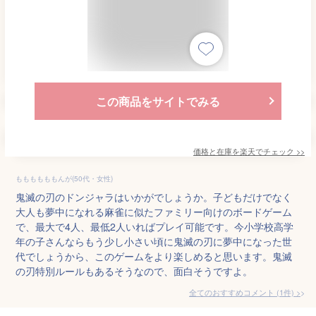
この商品をサイトでみる
価格と在庫を
楽天
でチェック
>>
ももももももんが(50代・女性)
鬼滅の刃のドンジャラはいかがでしょうか。子どもだけでなく
大人も夢中になれる麻雀に似たファミリー向けのボードゲーム
で、最大で4人、最低2人いればプレイ可能です。今小学校高学
年の子さんならもう少し小さい頃に鬼滅の刃に夢中になった世
代でしょうから、このゲームをより楽しめると思います。鬼滅
の刃特別ルールもあるそうなので、面白そうですよ。
全てのおすすめコメント
(
1
件)
>