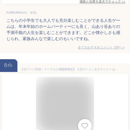
価格と在庫を
楽天
でチェック
>>
KUMIKAN(40代・女性)
こちらの小学生でも大人でも充分楽しむことができる人生ゲー
ムは、年末年始のホームパーティーにも良く、山あり谷ありの
予測不能の人生を楽しむことができます。どこか懐かしさも感
じられ、家族みんなで楽しむのもいいですね。
全てのおすすめコメント
(
2
件)
>
8th
【ポイント20倍：イーグルス感謝祭限定】 人生ゲーム | タカラトミー おもちゃ 2023年 2023 8代目 ギフト こども 子供 パーティ ゲーム ボード ゲーム ボードゲーム 人生 ゲーム 6歳 夏休み