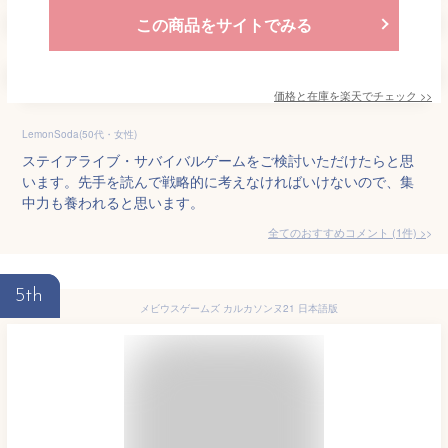
この商品をサイトでみる
価格と在庫を
楽天
でチェック
>>
LemonSoda(50代・女性)
ステイアライブ・サバイバルゲームをご検討いただけたらと思
います。先手を読んで戦略的に考えなければいけないので、集
中力も養われると思います。
全てのおすすめコメント
(
1
件)
>
5th
メビウスゲームズ カルカソンヌ21 日本語版