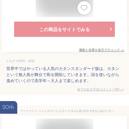
この商品をサイトでみる
価格と在庫を
楽天
でチェック
>>
ともぞう(50代・女性)
世界中ではやっている人気のカタンスタンダード版は、カタン
という無人島が舞台で島を開拓していきます。頭を使いながら
進めていくので高学年～大人まで楽しめます。
全てのおすすめコメント
(
1
件)
>
20th
アークライト リトルタウンビルダーズ (2-4人用 30分 8才以上向け) ボードゲーム