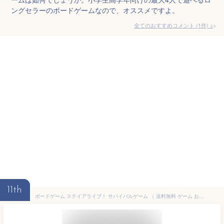
ングセラーのボードゲームなので、オススメですよ。
全てのおすすめコメント
(
1
件)
>
11th
ボードゲーム ステイアライブ！ サバイバルゲーム （ 送料無料 ゲーム おもちゃ テーブルゲーム ファミリーゲーム 6歳 子ども キッズ 小学生 男の子 女の子 知育 遊び パーティー 持ち運び コンパクト おうち時間 プレゼント ）