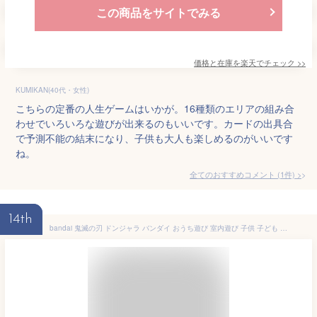
この商品をサイトでみる
価格と在庫を
楽天
でチェック
>>
KUMIKAN(40代・女性)
こちらの定番の人生ゲームはいかが。16種類のエリアの組み合
わせでいろいろな遊びが出来るのもいいです。カードの出具合
で予測不能の結末になり、子供も大人も楽しめるのがいいです
ね。
全てのおすすめコメント
(
1
件)
>
14th
bandai 鬼滅の刃 ドンジャラ バンダイ おうち遊び 室内遊び 子供 子ども こども 小学生 家で遊べるおもちゃ 男の子のおもちゃ 女の子のおもちゃ おもちゃ 誕プレ 誕生日プレゼント