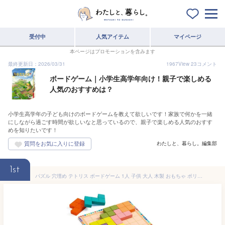
受付中
人気アイテム
マイページ
本ページはプロモーションを含みます
最終更新日：2026/03/31
1967
View
23
コメント
ボードゲーム｜小学生高学年向け！親子で楽しめる
人気のおすすめは？
小学生高学年の子ども向けのボードゲームを教えて欲しいです！家族で何かを一緒
にしながら過ごす時間が欲しいなと思っているので、親子で楽しめる人気のおすす
めを知りたいです！
わたしと、暮らし。編集部
1st
パズル 穴埋め テトリス ボードゲーム 1人 子供 大人 木製 おもちゃ ポリッシモ フランス DJECO ジェコ 7歳 8歳 9歳 男の子 女の子 知育玩具 誕生日 プレゼント おもちゃ 木のおもちゃ 小学生 低学年 高学年 高齢者 ボケ防止