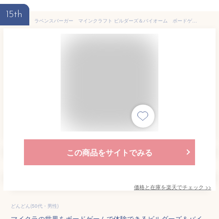
15th
ラベンスバーガー マインクラフト ビルダーズ＆バイオーム ボードゲーム 知育玩具 誕生日 誕生日プレゼント 小学生 子供 男の子 男 女の子 知育 幼児 テーブルゲーム プレゼント ゲーム ドイツ 海外 卓上ゲーム ボード 玩具 ギフト クリスマスプレゼント
この商品をサイトでみる
価格と在庫を
楽天
でチェック
>>
どんどん(50代・男性)
マイクラの世界をボードゲームで体験できるビルダーズ＆バイ