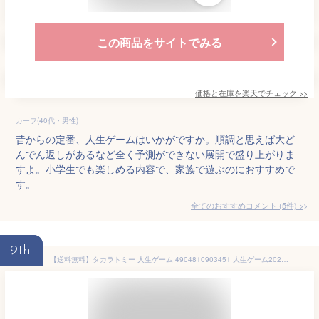
この商品をサイトでみる
価格と在庫を
楽天
でチェック
>>
カーフ(40代・男性)
昔からの定番、人生ゲームはいかがですか。順調と思えば大ど
んでん返しがあるなど全く予測ができない展開で盛り上がりま
すよ。小学生でも楽しめる内容で、家族で遊ぶのにおすすめで
す。
全てのおすすめコメント
(
5
件)
>
9th
【送料無料】タカラトミー 人生ゲーム 4904810903451 人生ゲーム2023 おもちゃ 2023年 2023 8代目 ギフト こども 子供 パーティ ゲーム ボード ゲーム 6歳 クリスマス