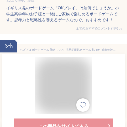
どんどん(50代・男性)
イギリス発のボードゲーム「OKプレイ」は如何でしょうか。小
学生高学年のお子様と一緒にご家族で楽しめるボードゲームで
す。思考力と戦略性を養えるゲームなので、おすすめです！
全てのおすすめコメント
(
1
件)
>
18th
ハズブロ ボードゲーム Risk リスク 世界征服戦略ゲーム B7404 対象年齢10歳以上 2人～5人でプレイ可能 日本語版 サイコロ カード テーブルゲーム バトルゲーム おもちゃ 子ども お子様 室内遊び おうち遊び 家族 ファミリートイ クリスマス プレゼント HASBRO 新品 送料無料
この商品をサイトでみる