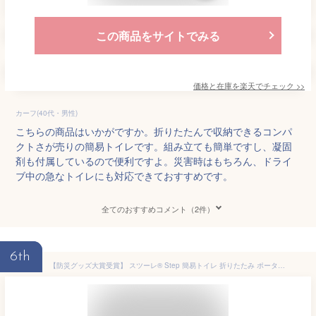
この商品をサイトでみる
価格と在庫を
楽天
でチェック
>>
カーフ(40代・男性)
こちらの商品はいかがですか。折りたたんで収納できるコンパ
クトさが売りの簡易トイレです。組み立ても簡単ですし、凝固
剤も付属しているので便利ですよ。災害時はもちろん、ドライ
ブ中の急なトイレにも対応できておすすめです。
全てのおすすめコメント（2件）
6th
【防災グッズ大賞受賞】 スツーレ® Step 簡易トイレ 折りたたみ ポータブルトイレ 携帯トイレ 防災トイレ 災害用 非常用 防災グッズ 耐荷重150kg 排便袋&凝固剤つき