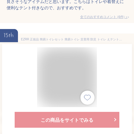
良さそうなアイテムだと思います。こちらはトイレや着替えに
便利なテント付きなので、おすすめです。
全てのおすすめコメント
(
6
件)
>
15th
EZRR 正規品 簡易トイレセット 簡易トイレ 災害用 防災 トイレ えテント折りたたみ アウトドア キャンプ 防災グッズ 登山 渋滞 旅行 建設現場 車載 車中泊グッズ 介護用 持ち運び 組立簡単 災害用 処理袋12枚 凝固剤12パック (緑グリーン, テント＋トイレ)
この商品をサイトでみる