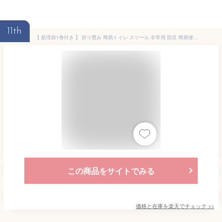
11th
【 処理袋1巻付き 】 折り畳み 簡易トイレ スツール 非常用 防災 簡易便座 アウトドア 災害 震災 地震 洪水 避難用 緊急 緊急時 非常用トイレ キャンプ ポータブルトイレ 介護 簡易トイレ 携帯トイレ 災害時 災害用 非常時 渋滞時 母の日 早割
この商品をサイトでみる
価格と在庫を
楽天
でチェック
>>