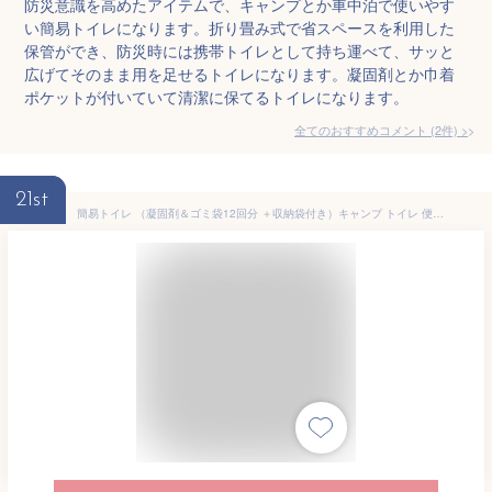
防災意識を高めたアイテムで、キャンプとか車中泊で使いやす
い簡易トイレになります。折り畳み式で省スペースを利用した
保管ができ、防災時には携帯トイレとして持ち運べて、サッと
広げてそのまま用を足せるトイレになります。凝固剤とか巾着
ポケットが付いていて清潔に保てるトイレになります。
全てのおすすめコメント
(
2
件)
>
21st
簡易トイレ （凝固剤＆ゴミ袋12回分 ＋収納袋付き）キャンプ トイレ 便座 非常用 車中泊 グッズ 防災トイレ 折りたたみ 緊急トイレ キャンプ 災害 ハイキング 旅行 アウトドア 車 凝固剤 非常用トイレ 尿 災害用 地震 津波 防災トイレ ポータブルトイレ キャンプ/渋滞にも使える 軽量 折畳み式 携帯 トイレ 洗えるプラスチック 耐荷重150kg 仮設 防災 トイレ （ブラック）