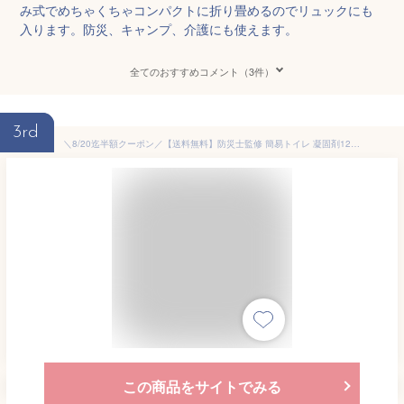
み式でめちゃくちゃコンパクトに折り畳めるのでリュックにも
入ります。防災、キャンプ、介護にも使えます。
全てのおすすめコメント（3件）
3rd
＼8/20迄半額クーポン／【送料無料】防災士監修 簡易トイレ 凝固剤12回分付き 抗菌 抗菌検査済み 折りたたみ式 トイレ ポータブルトイレ 防災トイレ 車載用 防災グッズ 防災用品 災害用 断水 ポータブル キャンプ アウトドア 屋外 渋滞 軽量 折畳み式 携帯 備蓄 ny564
この商品をサイトでみる