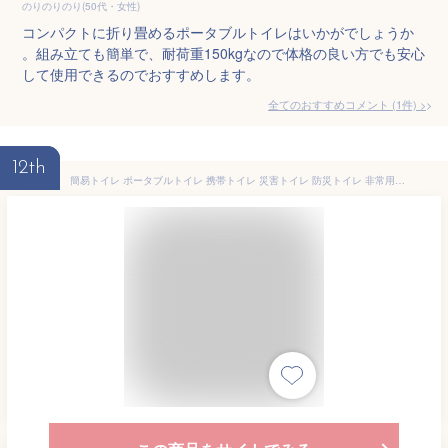
のりのりのり(50代・女性)
コンパクトに折り畳めるポータブルトイレはいかがでしょうか
。組み立ても簡単で、耐荷重150kgなので体格の良い方でも安心
して使用できるのでおすすめします。
全てのおすすめコメント
(
1
件)
>
12th
簡易トイレ ポータブルトイレ 携帯トイレ 災害トイレ 防災トイレ 非常用トイレ 防災グッズ 防災セット 大便 アウトドア キャンプ 登山 釣り 車 渋滞 防水 排泄処理袋10枚付 耐荷重200kg HAMAONE(ハマワン)