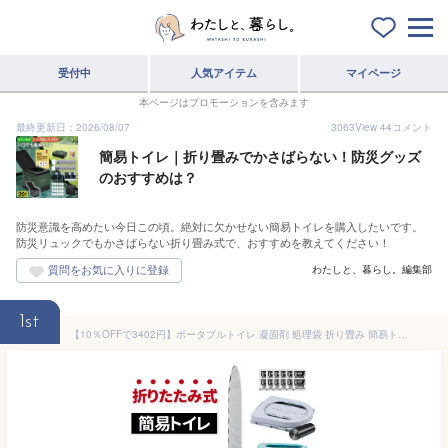
受付中
人気アイテム
マイページ
本ページはプロモーションを含みます
最終更新日：2026/08/07
3063
View
44
コメント
簡易トイレ｜折り畳みでかさばらない！防災グッズ
のおすすめは？
防災意識を高めたい今日この頃。絶対に欠かせない簡易トイレを購入したいです。
防災リュックでもかさばらない折り畳み式で、おすすめを教えてください！
わたしと、暮らし。編集部
1st
【10％OFFで3402円】ポータブルトイレ 凝固剤 処理袋 折り畳み 簡易トイレ 防災 簡易 携帯 椅子式 非常用トイレレ キャンプ アウトドア 車載 防災 災害 非常用 折りたたみ セット 防災グッズ 災害用トイレ 介護用トイレ 車用トイレ 登山 釣り