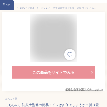
2nd
＼★限定15%OFFクーポン★／【災害備蓄管理士監修】防災 折りたたみ式 アウトドア 車載 車中泊 ポータブル キャンプ 軽量 携帯 非常用 災害用トイレ 清潔 地震 津波 台風 洪水 避難 緊急時 ポータブル 耐荷重200kg 仮設 ゴミ箱 スツール 断水 ny564
この商品をサイトでみる
価格と在庫を
楽天
でチェック
>>
だんごっ鼻
こちらの、防災士監修の簡易トイレは如何でしょうか？折り畳