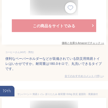
この商品をサイトでみる
価格と在庫を
Amazon
でチェック
>>
コーヒーさん(40代・男性)
便利なペーパーホルダーなどが装備されている防災用簡易トイ
レはいかがですか。耐荷重は180.0キロで、丸洗いできるタイプ
です。
全てのおすすめコメント
(
1
件)
>
19th
サンパーシー 簡易トイレ 折りたたみ 耐荷重150kg 防災 凝固剤・廃棄袋付