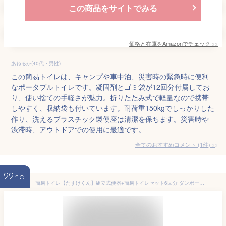
この商品をサイトでみる
価格と在庫を
Amazon
でチェック
>>
あねるか(40代・男性)
この簡易トイレは、キャンプや車中泊、災害時の緊急時に便利
なポータブルトイレです。凝固剤とゴミ袋が12回分付属してお
り、使い捨ての手軽さが魅力。折りたたみ式で軽量なので携帯
しやすく、収納袋も付いています。耐荷重150kgでしっかりした
作り、洗えるプラスチック製便座は清潔を保ちます。災害時や
渋滞時、アウトドアでの使用に最適です。
全てのおすすめコメント
(
1
件)
>
22nd
簡易トイレ【たすけくん】組立式便器+簡易トイレセット6回分 ダンボール製 非常用トイレ 子どもから大人まで使用可能 日本製 組み立て説明書付き ギフト プレゼント