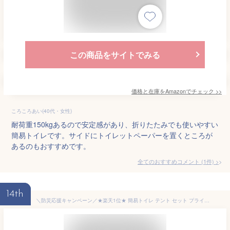
この商品をサイトでみる
価格と在庫を
Amazon
でチェック
>>
ころころあい(40代・女性)
耐荷重150kgあるので安定感があり、折りたたみでも使いやすい
簡易トイレです。サイドにトイレットペーパーを置くところが
あるのもおすすめです。
全てのおすすめコメント
(
1
件)
>
14th
＼防災応援キャンペーン／★楽天1位★ 簡易トイレ テント セット プライバシーテント 非常用 災害用 防災グッズセット 防災トイレ ポータブルトイレ 処理袋付き 防災|常備 キャンプ 渋滞 車中泊 着替えテント 軽量 折りたたみ 洗える 耐荷重150kg 地震 避難用 携帯トイレ