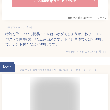
この商品をサイトでみる
価格と在庫を
楽天
でチェック
>>
コリドラス(60代・女性)
特許を取っている簡易トイレはいかがでしょうか。わりにコン
パクトで簡単に折りたたみ出来ます。トイレ単体ならば2,780円
で、テント付きだと7,280円です。
全てのおすすめコメント
(
1
件)
>
18th
【防災グッズ スマホ置き可能】PAHTTO 簡易トイレ 携帯トイレ ポータブルトイレ 非常用トイレ 折りたたみ式 ペーパーホルダー付き 耐荷重180㎏ 携帯トイレ 災害用 軽量 水洗い可 キャンプ 車 トイレ アウトドア用 車載用 防災グッズ 処理袋12枚 収納袋付