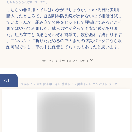
ももももももんが(50代・女性)
こちらの非常用トイレはいかがでしょうか。つい先日防災用に
購入したところで、凝固剤や防臭袋が勿体ないので排泄は試し
ていませんが、組み立てて袋をセットして腰掛けてみるところ
まではやってみました。成人男性が座っても安定感がありまし
た。組み立てと収納もそれぞれ簡単で、数秒あれば終わります
。コンパクトに折りたためるので大きめの防災バッグになら収
納可能ですし、車の中に保管しておくのもありだと思います。
全てのおすすめコメント（2件）
8th
簡易トイレ 屋外 携帯用トイレ 携帯トイレ 災害トイレ コンパクト ポータブルトイレ 折り畳み 非常用トイレ 防災トイレ 災害用トイレ 防災グッズ 防災セット 大便 アウトドア キャンプ 登山 釣り 車 渋滞 防水 排泄処理袋10枚付 耐荷重200kg HAMAONE(ハマワン)