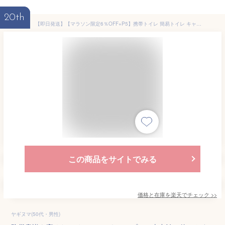
20th
【即日発送】【マラソン限定6％OFF+P5】携帯トイレ 簡易トイレ キャンプ トイレ 便座 非常用 車中泊 グッズ 防災トイレ 折りたたみ 緊急用 キャンプ 災害 ハイキング 旅行 処理袋12個 巾着ポケット付 アウトドア 車 凝固剤 非常用トイレ 尿
この商品をサイトでみる
価格と在庫を
楽天
でチェック
>>
ヤギヌマ(50代・男性)