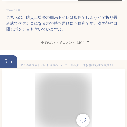
だんごっ鼻
こちらの、防災士監修の簡易トイレは如何でしょうか？折り畳
み式でペタンコになるので持ち運びにも便利です。凝固剤や目
隠しポンチョも付いていますよ。
全てのおすすめコメント（2件）
5th
Re:Gear 簡易トイレ 折り畳み ペーパーホルダー 付き 排泄処理袋 凝固剤 12回分セット 防災 携帯 椅子式 非常用トイレ キャンプ アウトドア 車載 防災 災害 折りたたみ 簡易トイレ 防災グッズ 災害用トイレ ポータブルトイレ