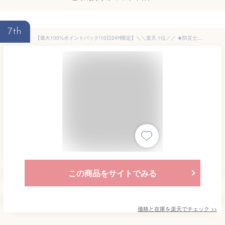
7th
【最大100%ポイントバック!10日24H限定】＼＼楽天 1位／／ ★防災士推奨★ 簡易トイレ 非常用トイレ ポータブルトイレ 防災グッズ 凝固剤付・無し 2タイプ 排便袋付 12回分 防災トイレ 折りたたみ 持ち運び 携帯トイレ 耐荷重100kg 災害用トイレ 災害時
この商品をサイトでみる
価格と在庫を
楽天
でチェック
>>