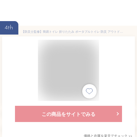
4th
【防災士監修】簡易トイレ 折りたたみ ポータブルトイレ 防災 アウトドア 介護用 にも使える 携帯トイレ 20回分 凝固剤 汚物袋 収納袋 手袋 テッシュ 目隠しポンチョ 手持ち収納袋付き 耐荷重200kg 【1年保証＆日本語説明書＆防災ガイドブック付き】
この商品をサイトでみる
価格と在庫を
楽天
でチェック
>>