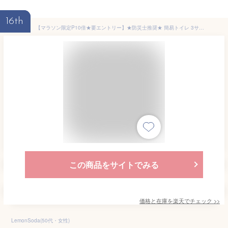
16th
【マラソン限定P10倍★要エントリー】★防災士推奨★ 簡易トイレ 3サイズ 折りたたみ 丸ごと水洗い 工具不要 非常用トイレ ポータブルトイレ 防災 防災グッズ 凝固剤付・無し 2タイプ 排便袋付 12回分 防災トイレ 持ち運び 携帯トイレ 災害用トイレ
この商品をサイトでみる
価格と在庫を
楽天
でチェック
>>
LemonSoda(50代・女性)