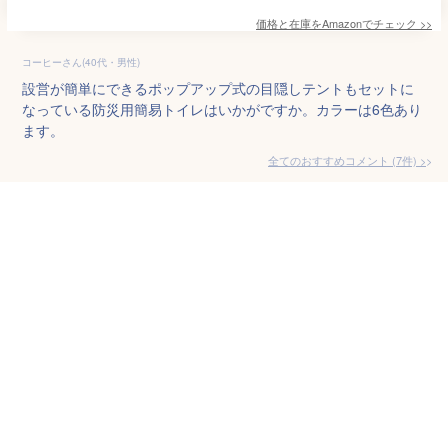
価格と在庫を
Amazon
でチェック
>>
コーヒーさん(40代・男性)
設営が簡単にできるポップアップ式の目隠しテントもセットに
なっている防災用簡易トイレはいかがですか。カラーは6色あり
ます。
全てのおすすめコメント
(
7
件)
>