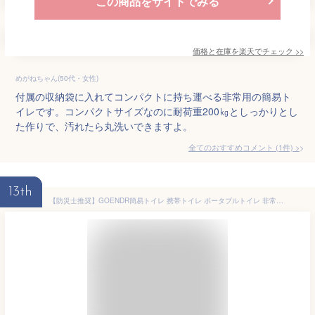
この商品をサイトでみる
価格と在庫を
楽天
でチェック
>>
めがねちゃん(50代・女性)
付属の収納袋に入れてコンパクトに持ち運べる非常用の簡易ト
イレです。コンパクトサイズなのに耐荷重200㎏としっかりとし
た作りで、汚れたら丸洗いできますよ。
全てのおすすめコメント
(
1
件)
>
13th
【防災士推奨】GOENDR簡易トイレ 携帯トイレ ポータブルトイレ 非常用トイレ 防災グッズ 災害用 介護 小物ホルダー付き 強化型防災 トイレ 耐荷重150kg 地震/災害/アウトドア/台風/洪水/災害時/断水時/介護用 排便袋&凝固剤付き 折りたたみ グリーン