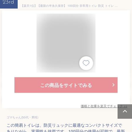
23rd
【楽天1位】【最新の半永久保存】 100回分 非常用トイレ 防災 トイレ 防災用トイレ 防災用品 防災セット 防災グッズ 災害用トイレ 災害トイレ 非常トイレ 簡易トイレ 携帯トイレ 携帯用トイレ 非常用持ち出し袋 大便 小便 災害 備蓄 地震 震災 凝固剤 保存食 非常食 防災食
この商品をサイトでみる
価格と在庫を
楽天
でチェック
>>
ゴマちゃん(50代・男性)
この簡易トイレは、防災リュックに最適なコンパクトサイズで
ありながら、実用性も抜群です。100回分の使用が可能で、最新