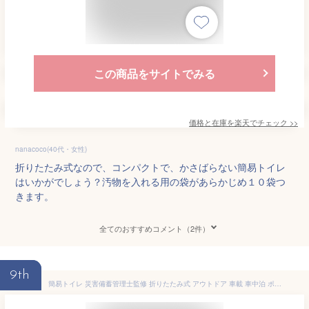
この商品をサイトでみる
価格と在庫を
楽天
でチェック
>>
nanacoco(40代・女性)
折りたたみ式なので、コンパクトで、かさばらない簡易トイレ
はいかがでしょう？汚物を入れる用の袋があらかじめ１０袋つ
きます。
全てのおすすめコメント（2件）
9th
簡易トイレ 災害備蓄管理士監修 折りたたみ式 アウトドア 車載 車中泊 ポータブル キャンプ 軽量 携帯 非常用 災害用 地震 津波 台風 洪水 防災 避難 緊急時 ポータブル 渋滞 にも使える 耐荷重200kg 仮設 ゴミ箱 スツール 断水 ny564