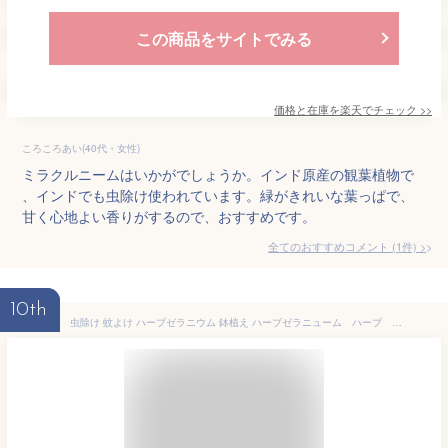
この商品をサイトでみる
価格と在庫を
楽天
でチェック
>>
ころころあい(40代・女性)
ミラクルニームはいかがでしょうか。インド原産の観葉植物で
、インドでも虫除け使われています。緑がきれいな葉っぱで、
甘く心地よい香りがするので、おすすめです。
全てのおすすめコメント
(
1
件)
>
10th
虫除け 蚊よけ ハーブゼラニウム 鉢植え ハーブゼラニューム ハーブ ゼラニューム 苗 ゼラニウム 苗 ピンクの花 ガーデン