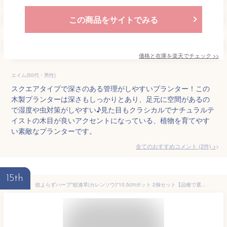
この商品をサイトでみる
価格と在庫を
楽天
でチェック
>>
エイム(50代・男性)
スクエアタイプで深さのある管理がしやすいプランター！この
木製プランターは深さもしっかりとあり、足元に空間があるの
で湿度や虫対策がしやすい♪見た目もクラシカルでナチュラルテ
イストの木目が良いアクセントになっている、植物を育てやす
い素敵なプランターです。
全てのおすすめコメント
(
2
件)
>
15th
蚊よらずハーブ"蚊連草(カレンソウ)"10.5cmポット 2個セット【品種で選べるハーブ苗】【※出荷タイミングにより、苗の大きさは多少大きくなったり小さくなったりしますが、生育に問題が無い苗を選んで出荷します。植物ですので多少の葉傷み等がある場合もございますが、あらかじめ、ご了承下さい】