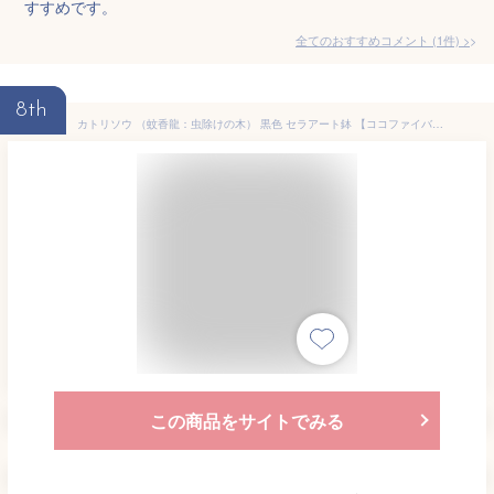
すすめです。
全てのおすすめコメント
(
1
件)
>
8th
カトリソウ （蚊香龍：虫除けの木） 黒色 セラアート鉢 【ココファイバー・受皿】大型 カコロン カーコロン ニオイゼラニウム ローズゼラニウム ニオイテンジクアオイ 匂天竺葵 蚊取草 蚊酔草 蚊連草 Pelargonium graveolens 3
この商品をサイトでみる