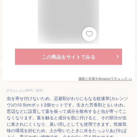
この商品をサイトでみる
価格と在庫を
Amazon
でチェック
>>
ひろよしよし(50代・女性)
虫を寄せ付けないため、忌避剤がわりにもなる蚊連草(カレンソ
ウ)の10.5cmポット2個セットです。生きた芳香剤ともいわれ、
窓辺などに設置して葉を振って成分を散布すると虫が寄ってこ
なくなります。葉を触ると成分を肌に付けると、その部分が虫
に差されにくくなり、臭い消しとしても使用できます。乾燥気
味の環境を好むため、土が乾いたときに水をたっぷりあげれば
よく、育てやすい植物です。小さな白い花を咲かせます。