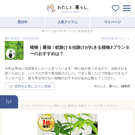
受付中
人気アイテム
マイページ
本ページはプロモーションを含みます
最終更新日：2026/04/25
890
View
23
コメント
植物｜最強！蚊除け＆虫除けがれきる植物♪プランタ
ーのおすすめは？
今年は早めに虫対策をしたいと思っています。特に蚊が良く出るので、虫刺されを
防ぐためにも、ハーブの力等で害虫除けがしたいです！置くだけで対策ができるプ
ランターなど、蚊を寄せ付けない植物のおすすめがあれば教えてください。
わたしと、暮らし。編集部
1st
ニーム ミラクルニーム 2株セット 鉢植え 虫除け ニームの木 ミラクルハーブ 蚊除け 蚊よけ植物 防虫 害虫 有機栽培にこだわる