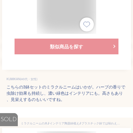
類似商品を探す
KUMIKAN(40代・女性)
こちらの3鉢セットのミラクルニームはいかが。ハーブの香りで
虫除け効果も持続し、濃い緑色はインテリアにも。高さもあり
、見栄えするのもいいですね。
SOLD
ミラクルニームの木♪インテリア陶器鉢植え♪プラスチック鉢では味わえない清潔オシャレ仕上げ♪【節電対策】【楽ギフ_包装】【楽ギフ_メッセ入力】エディブルフラワー（食用花）にも活用されています