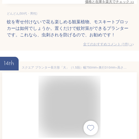
価格と在庫を
楽天
でチェック
>>
どんどん(50代・男性)
蚊を寄せ付けないで花も楽しめる観葉植物、モスキートブロッ
カーは如何でしょうか。置くだけで蚊対策ができるプランター
です。これなら、虫刺されを防げるので、お勧めです！
全てのおすすめコメント
(
1
件)
>
14th
スクエア プランター長方形「大」（1.5段）幅750mm×奥行310mm×高さ295mmプランター単体/プランター＋専用脚セット木製プランター 大型 屋外 家庭菜園 園芸用品 菜園プランター ベランダ菜園 野菜 75cm 31cm 29.5cm