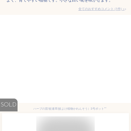
全てのおすすめコメント
(
1
件)
>
SOLD
ハーブの苗/蚊連草(蚊よけ植物かれんそう）3号ポット**