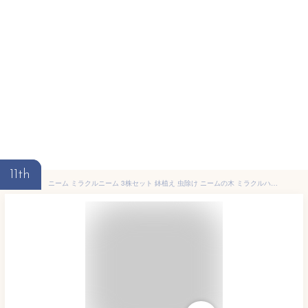
11th
ニーム ミラクルニーム 3株セット 鉢植え 虫除け ニームの木 ミラクルハーブ 蚊除け 蚊よけ植物 防虫 害虫 有機栽培にこだわる