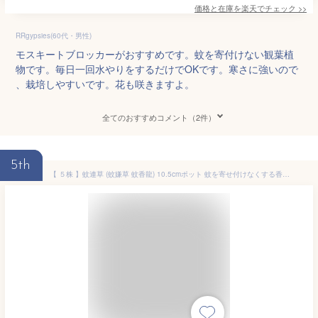
価格と在庫を
楽天
でチェック
>>
RRgypsies(60代・男性)
モスキートブロッカーがおすすめです。蚊を寄付けない観葉植
物です。毎日一回水やりをするだけでOKです。寒さに強いので
、栽培しやすいです。花も咲きますよ。
全てのおすすめコメント（2件）
5th
【 ５株 】蚊連草 (蚊嫌草 蚊香龍) 10.5cmポット 蚊を寄せ付けなくする香りがします かれんそう かころん カレンソウ カコロン 蚊よけ 虫よけ ハーブ モスキートブロック センテッドゼラニウム ローズゼラニウム