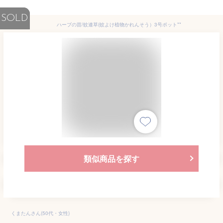
SOLD
ハーブの苗/蚊連草(蚊よけ植物かれんそう）3号ポット**
類似商品を探す
くまたんさん(50代・女性)