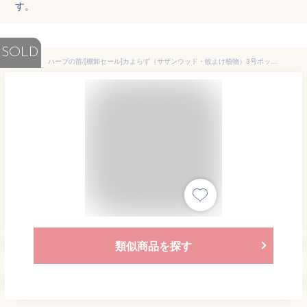
す。
SOLD
ハーブの苗/[棚卸セール]カよらず（サザンウッド・蚊よけ植物）3号ポット2株セット
類似商品を探す