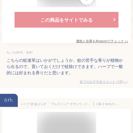
この商品をサイトでみる
価格と在庫を
Amazon
でチェック
>>
ちぃち(30代・女性)
こちらの蚊連草はいかがでしょうか。蚊の苦手な香りが植物か
ら出るので、置いておくだけで蚊除けできます。ハーブで一般
的には好まれる香りだと思います。
全てのおすすめコメント
(
1
件)
>
6th
ハーブ 苗 蚊よらず 「 アルテミシア サザンウッド 」【 １株 】9cmポット 蚊不寄 アルテメシア オキナヨモギ ワームウッド コンパニオンプランツ 多年草 グラウンドカバー グランドカバー 寄せ植え Artemisia abrotanum southernwood