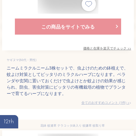
この商品をサイトでみる
価格と在庫を
楽天
でチェック
>>
ヤギヌマ(50代・男性)
ニームミラクルニーム3株セットで、虫よけのための鉢植えで、
蚊よけ対策としてピッタリのミラクルハーブになります。ベラ
ンダや玄関に置いておくだけで虫よけとか蚊よけの効果が感じ
られ、防虫、害虫対策にピッタリの有機栽培の植物でプランタ
ーで育てるハーブになります。
全てのおすすめコメント
(
1
件)
>
12th
花鉢 蚊連草 テラコッタ鉢入り 蚊嫌草 蚊取り草