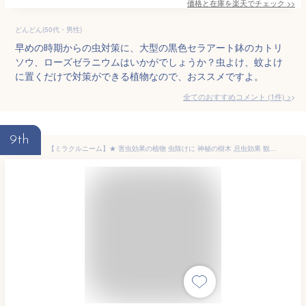
価格と在庫を
楽天
でチェック
>>
どんどん(50代・男性)
早めの時期からの虫対策に、大型の黒色セラアート鉢のカトリ
ソウ、ローズゼラニウムはいかがでしょうか？虫よけ、蚊よけ
に置くだけで対策ができる植物なので、おススメですよ。
全てのおすすめコメント
(
1
件)
>
9th
【ミラクルニーム】★ 害虫効果の植物 虫除けに 神秘の樹木 忌虫効果 観葉植物 ニームの木 鉢植え 送料無料