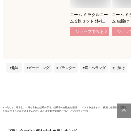
ニーム ミラクルニー
ニーム ミ
ム 2株セット 鉢植え
ム 虫除け
虫除け ニームの木
木 鉢植え
ショップでみる
ショッ
ミラクルハーブ 蚊除
ハーブ 蚊
け 蚊よけ植物 防虫
蚊除け 防
害虫 有機栽培にこだ
機栽培に
わる
葉植物 ギ
ゼント
趣味
ガーデニング
プランター
庭・ベランダ
虫除け
※
わたしと、暮らし。
に寄せられた投稿内容は、投稿者の主観的な感想・コメントを含みます。 投稿の信憑性・正確性
を保証することはできませんので、あくまで参考情報の一つとしてご利用ください。
プランター
の人気おすすめランキング