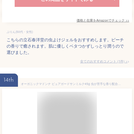
価格と在庫を
Amazon
でチェック
>>
ぷりん(50代・女性)
こちらの立石春洋堂の虫よけジェルをおすすめします。ピーチ
の香りで癒されます。肌に優しくベタつかずしっとり潤うので
選びました。
全てのおすすめコメント
(
1
件)
>
14th
オーガニックマドンナ ピュアガードサンミルク45g 虫が苦手な香り配合のオーガニックUVクリーム 敏感肌 高保湿 無着色