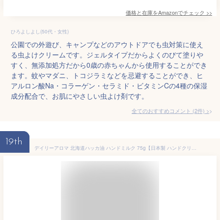
価格と在庫を
Amazon
でチェック
>>
ひろよしよし(50代・女性)
公園での外遊び、キャンプなどのアウトドアでも虫対策に使え
る虫よけクリームです。ジェルタイプだからよくのびて塗りや
すく、無添加処方だから0歳の赤ちゃんから使用することができ
ます。蚊やマダニ、トコジラミなどを忌避することができ、ヒ
アルロン酸Na・コラーゲン・セラミド・ビタミンCの4種の保湿
成分配合で、お肌にやさしい虫よけ剤です。
全てのおすすめコメント
(
2
件)
>
19th
デイリーアロマ 北海道ハッカ油 ハンドミルク 75g【日本製 ハンドクリーム 保湿 植物由来 スッキリ 清涼感】