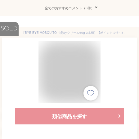
全てのおすすめコメント（3件）
SOLD
【BYE BYE MOSQUITO 虫除けクリーム60g 3本組】【ポイント 2倍～5倍】虫除けクリーム 虫よけ クリーム 塗るタイプ 携帯 持ち運び 子供 赤ちゃん ベビー アルコールフリー ディート 10% サラサラ べたつかない 香り付き 日本製 dap
類似商品を探す