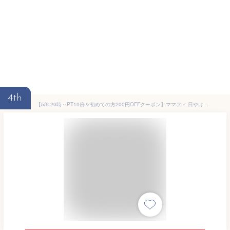
4th
【5/9 20時～PT10倍＆初めての方200円OFFクーポン】ママフィ 日やけ止め＆虫よけセット(UV スキンケアミルク SPF40 PA+++ 60g、しっかり虫よけクリーム 60g)赤ちゃん ベビー 子ども 乳幼児 虫除け 紫外線 トコジラミ ディート アウトドア 無添加 低刺激 国産 製薬会社 Mamafy