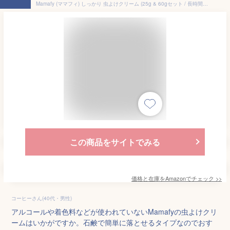
Mamafy (ママフィ) しっかり 虫よけクリーム (25g & 60gセット / 長時間効果が続く) 虫除け (べたつかない 塗りやすい せっけんで落とせる) アウトドア トコジラミ (無添加/肌に優しい)
この商品をサイトでみる
価格と在庫を
Amazon
でチェック
>>
コーヒーさん(40代・男性)
アルコールや着色料などが使われていないMamafyの虫よけクリ
ームはいかがですか。石鹸で簡単に落とせるタイプなのでおす