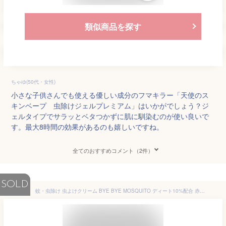
類似商品を探す
ちゃゆ(50代・女性)
小さな子供さんでも使える優しい成分のフマキラー「天使のス
キンベープ 虫除けジェルプレミアム」はいかがでしょう？ジ
ェルタイプでサラッとベタつかずに肌に馴染むのが使い良いで
す。最大8時間の効果があるのも嬉しいですね。
全てのおすすめコメント（2件）
SOLD
蚊・虫除け 虫よけクリーム BYE BYE MOSQUITO ディート10%配合 赤ちゃん ベビー 子供 アウトドア 蚊除け 蚊除けクリーム ハッカ・ゼラニウム・シトラスの香り アルコール不使用 日本製