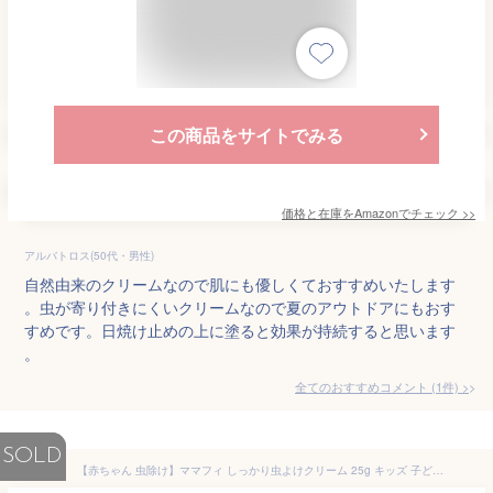
この商品をサイトでみる
価格と在庫を
Amazon
でチェック
>>
アルバトロス(50代・男性)
自然由来のクリームなので肌にも優しくておすすめいたします
。虫が寄り付きにくいクリームなので夏のアウトドアにもおす
すめです。日焼け止めの上に塗ると効果が持続すると思います
。
全てのおすすめコメント
(
1
件)
>
SOLD
【赤ちゃん 虫除け】ママフィ しっかり虫よけクリーム 25g キッズ 子ども ベビー アルコールフリー スキンプロテクター ディート トコジラミ 防除用医薬部外品 製薬会社 国産 ママ 男の子 女の子 0歳 1歳 おすすめ Mamafy 公式