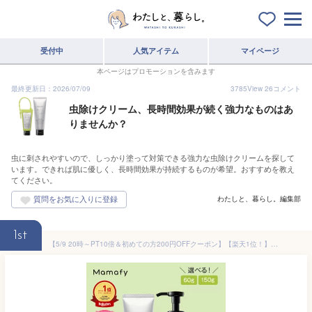
受付中
人気アイテム
マイページ
本ページはプロモーションを含みます
最終更新日：2026/07/09
3785
View
26
コメント
虫除けクリーム、長時間効果が続く強力なものはあ
りませんか？
虫に刺されやすいので、しっかり塗って対策できる強力な虫除けクリームを探して
います。できれば肌に優しく、長時間効果が持続するものが希望。おすすめを教え
てください。
わたしと、暮らし。編集部
1st
【5/9 20時～PT10倍＆初めての方200円OFFクーポン】【楽天1位！】ママフィ しっかり虫よけクリーム （60g / 150g）赤ちゃん ベビー 子ども キッズ 虫除け ディート 防除用医薬部外品 無添加 無着色 低刺激 弱酸性 アルコールフリー スキンプロテクター 国産 製薬会社