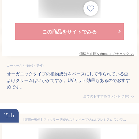
この商品をサイトでみる
価格と在庫を
Amazon
でチェック
>>
コーヒーさん(40代・男性)
オーガニックタイプの植物成分をベースにして作られている虫
よけクリームはいかがですか。UVカット効果もあるのでおすす
めです。
全てのおすすめコメント
(
1
件)
>
15th
【定形外郵便】フマキラー 天使のスキンベープジェルプレミアム ワンワンとうーたん (50g) ＜虫よけクリーム＞【医薬部外品】