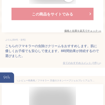
この商品をサイトでみる
価格と在庫を
楽天
でチェック
>>
ぷりん(50代・女性)
こちらのフマキラーの虫除けクリームをおすすめします。肌に
優しくお子様でも安心して使えます。8時間効果が持続するので
選びました。
全てのおすすめコメント
(
1
件)
>
9th
＼レビュー特典有／フマキラー 天使のスキンベープジェルプレミアムワンワンとうーたん [単品内容量/50g]×1個 | フマキラー スキンベープ 虫除け ジェル プレミアム 子供用 アルコールフリー 8時間持続 虫よけクリーム 無着色 防虫剤 簡単塗布 屋外使用