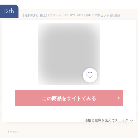
12th
【送料無料】虫よけクリーム BYE BYE MOSQUITO 2本セット 蚊 虫除け ディート 10%配合 60g アウトドア 蚊除け 蚊除けクリーム ハッカ・ゼラニウム・シトラスの香り アルコール不使用 日本製 敏感肌 クリーム 持ち歩き ブヨ アブ ノミ イエダニ マダニ 赤ちゃん ベビー 子供
この商品をサイトでみる
価格と在庫を
楽天
でチェック
>>
子コロン