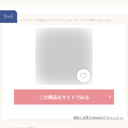
2nd
スキンベープ 天使のスキンベープ ジェル プレミアム NHKいないいないばあっ! 虫よけ イカリジン ベビーソープの香り 50g アルコールフリー 蚊 マダニ ヌカカ トコジラミ ワンワン ぽぅぽ【防除用医薬部外品】
この商品をサイトでみる
価格と在庫を
Amazon
でチェック
>>