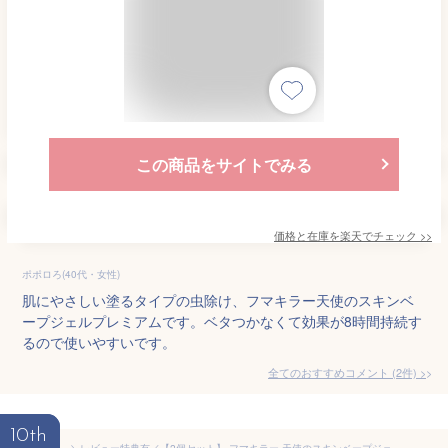
この商品をサイトでみる
価格と在庫を
楽天
でチェック
>>
ポポロろ(40代・女性)
肌にやさしい塗るタイプの虫除け、フマキラー天使のスキンベ
ープジェルプレミアムです。ベタつかなくて効果が8時間持続す
るので使いやすいです。
全てのおすすめコメント
(
2
件)
>
10th
＼レビュー特典有／【2個セット】 フマキラー 天使のスキンベープジェルプレミアムワンワンとうーたん [単品内容量/50g] | フマキラー スキンベープ 虫除け ジェル プレミアム 子供用 アルコールフリー 8時間持続 虫よけクリーム 無着色 防虫剤 簡単塗布 屋外使用