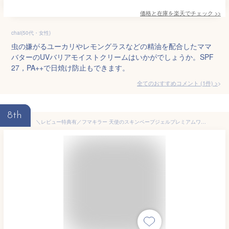
価格と在庫を
楽天
でチェック
>>
chai(50代・女性)
虫の嫌がるユーカリやレモングラスなどの精油を配合したママ
バターのUVバリアモイストクリームはいかがでしょうか。SPF
27，PA++で日焼け防止もできます。
全てのおすすめコメント
(
1
件)
>
8th
＼レビュー特典有／フマキラー 天使のスキンベープジェルプレミアムワンワンとうーたん [単品内容量/50g]×1個 | フマキラー スキンベープ 虫除け ジェル プレミアム 子供用 アルコールフリー 8時間持続 虫よけクリーム 無着色 防虫剤 簡単塗布 屋外使用