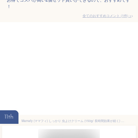
！
全てのおすすめコメント
(
1
件)
>
11th
Mamafy (ママフィ) しっかり 虫よけクリーム (150g/ 長時間効果が続く) 虫除け (べたつかない 塗りやすい せっけんで落とせる) アウトドア トコジラミ (無添加/肌に優しい)