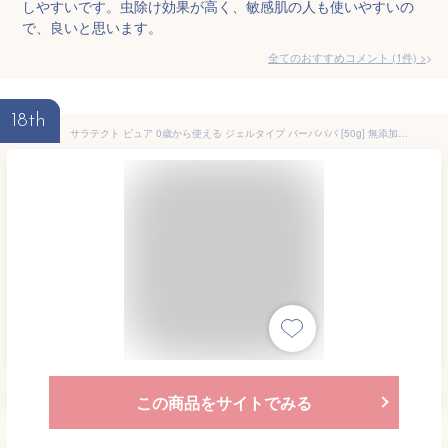
しやすいです。虫除け効果が高く、敏感肌の人も使いやすいの
で、良いと思います。
全てのおすすめコメント
(
1
件)
>
18th
サラテクト ピュア 0歳から使える ジェルタイプ バーバパパ [50g] 無添加処方 虫よけ 蚊 マダニ トコジラミ（ナンキンムシ）などの忌避 (アース製薬)
この商品をサイトでみる