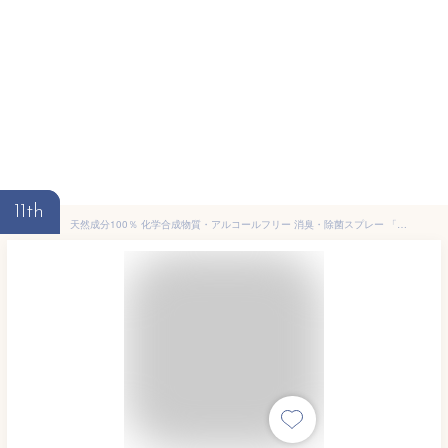
11th
天然成分100％ 化学合成物質・アルコールフリー 消臭・除菌スプレー 「HINOKI clean water ヒノキ クリーンウォーター 300ml」