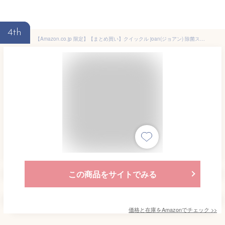
4th
【Amazon.co.jp 限定】【まとめ買い】クイックル joan(ジョアン) 除菌スプレー ノンアルコール 香り気にならない微香性 本体 + 詰め替え 計550ml
この商品をサイトでみる
価格と在庫を
Amazon
でチェック
>>