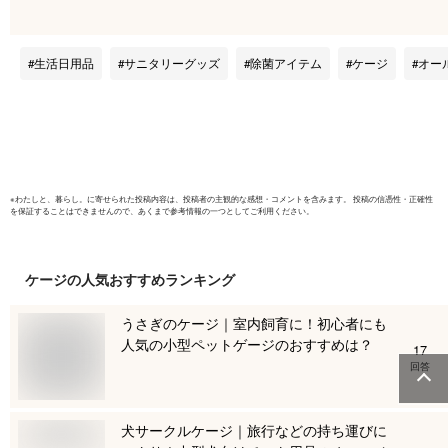
300ml」
ス・コロ
ス・対策・
ッフィー
生活日用品
サニタリーグッズ
除菌アイテム
ケージ
オー
い・おし
プル）ラ
※
わたしと、暮らし。
に寄せられた投稿内容は、投稿者の主観的な感想・コメントを含みます。 投稿の信憑性・正確性
を保証することはできませんので、あくまで参考情報の一つとしてご利用ください。
ケージ
の人気おすすめランキング
うさぎのケージ｜室内飼育に！初心者にも
人気の小型ペットゲージのおすすめは？
17
回答
犬サークルケージ｜旅行などの持ち運びに