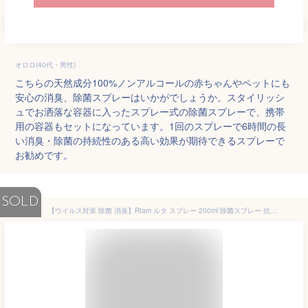
オロロ(40代・男性)
こちらの天然成分100%ノンアルコールの赤ちゃんやペットにも
安心の消臭、除菌スプレーはいかがでしょうか。スタイリッシ
ュでお洒落な容器に入ったスプレー式の除菌スプレーで、携帯
用の容器もセットになっています。1回のスプレーで6時間の長
い消臭・除菌の持続性のある高い効果が期待できるスプレーで
お勧めです。
SOLD
【ウイルス対策 除菌 消臭】Rtam ルタ スプレー 200ml 除菌スプレー 抗菌 水なし 銀イオン 化学物質ゼロ 赤ちゃん ペット 口に入れても無害 顔 防カビ 安心 安全 噴射 電気分解 おしゃれ 特許取得