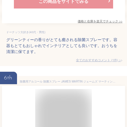
この商品をサイトでみる
価格と在庫を
楽天
でチェック
>>
ドーナッツ大好き(40代・男性)
グリーンティーの香りがとても癒される除菌スプレーです。容
器もとてもおしゃれでインテリアとしても良いです。おうちを
清潔に保てます。
全てのおすすめコメント
(
1
件)
>
6th
除菌用アルコール 除菌スプレー JAMES MARTIN ジェームズ マーティン 抗カビ フレッシュサニタイザー 除菌 消臭 500ml スプレー トリガー付き 手洗い 冷蔵庫 包丁 まな板 オフィス ウイルス除去 細菌除去 子ども 弱酸性 ウイルス対策 細菌対策 おしゃれ ジェームズマーティン