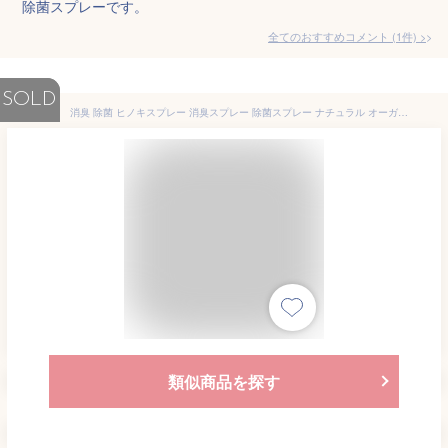
除菌スプレーです。
全てのおすすめコメント
(
1
件)
>
SOLD
消臭 除菌 ヒノキスプレー 消臭スプレー 除菌スプレー ナチュラル オーガニック フレグランス スプレー 天然成分 ひのき 檜 香り キュート 可愛い ギフト 殺菌 ダニ 防虫 抗菌 除菌 フレッシュウォーター 無添加 リラックス 安眠 北欧 おしゃれ 芳香 アロマテラピー 自然素材
類似商品を探す