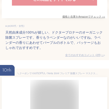
価格と在庫を
Amazon
でチェック
>>
a-yo(40代・女性)
天然由来成分100%が嬉しい、ドクターブロナーのオーガニック
除菌スプレーです。香りもラベンダーなのがいいですね。ラベ
ンダーの香りにあわせてパープルのボトルで、パッケージもお
しゃれでおすすめです。
全てのおすすめコメント
(
2
件)
>
10th
＼クーポンで100円OFF♪／freria 30ml フレリア 除菌スプレー マスクスプレー 100%植物エキス 携帯用マスクスプレー 除菌 消臭 スプレー 赤ちゃん ベビー 子供 ペット 衣類 カビ マスク用 ウィルス ノンアルコール 加湿器 リビング 寝室 お試し おしゃれ 可愛い