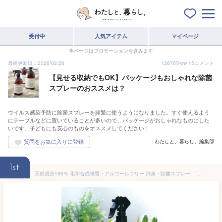
受付中
人気アイテム
マイページ
本ページはプロモーションを含みます
最終更新日：2026/02/26
12676
View
15
コメント
【見せる収納でもOK】パッケージもおしゃれな除菌
スプレーのおススメは？
ウイルス感染予防に除菌スプレーを頻繁に使うようになりました。すぐ使えるよう
にテーブルなどに置いていることが多いので、パッケージがおしゃれなものにした
いです。子どもにも安心のものをオススメしてください！
わたしと、暮らし。編集部
1st
天然成分100％ 化学合成物質・アルコールフリー 消臭・除菌スプレー 「HINOKI clean water ヒノキ クリーンウォーター 300ml」