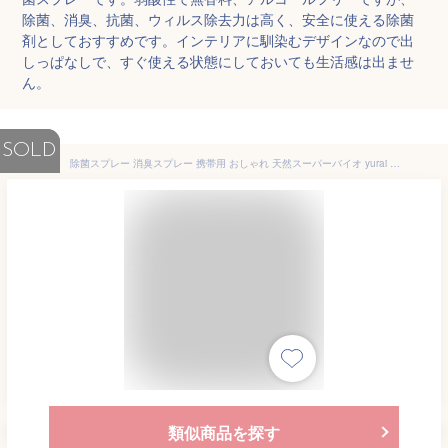
除菌、消臭、抗菌、ウィルス除去力は高く、安全に使える除菌
剤としておすすめです。インテリアに馴染むデザインなので出
しっぱなしで、すぐ使える状態にしておいても生活感は出ませ
ん。
SOLD
除菌スプレー 消臭スプレー 携帯用 おしゃれ 天然スーパーバイオ yurai ユライ 50ml+200ml セット 携帯 持ち歩き 無香料 日本製 ノンアルコール オーガニック 天然成分 赤ちゃん ベビー ウイルス対策 手指 マスク 除菌 トイレ 靴 ゴミ箱 衣類 部屋 ニオイ 消臭 空間除菌
類似商品を探す