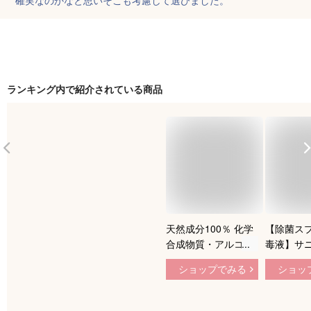
ランキング内で紹介されている商品
天然成分100％ 化学
【除菌ス
合成物質・アルコー
毒液】サ
ルフリー 消臭・除菌
ハンドミス
ショップでみる
ショッ
スプレー 「HINOKI
ィーα miff
clean water ヒノキ
本（除菌
クリーンウォーター
剤・コロ