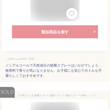
類似商品を探す
こさめちゃん(50代・女性)
ノンアルコールで天然成分の除菌スプレーはいかがでしょう。
無香料で香りが気になりません。お子様にも安心でボトルも可
愛らしくておすすめです。
SOLD
【 2本セット】除菌スプレー 抗菌スプレー 消臭スプレー &dea. ノンアルコール 日本製 おしゃれ かわいい 除菌 抗菌 スプレー ウイルス 感染対策 抗ウイルス ウイルス対策 防カビ 衣類 消臭 赤ちゃん テーブル キッチン 玄関 靴 車 ペット