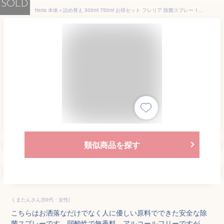
SOLD
freria 本体＋詰め替え 300ml 750ml お得セット フレリア 除菌スプレー 100%植物エキス 除菌 消臭 スプレー マスク 赤ちゃん ベビー 子供 ペット 衣類 食中毒 加湿器 リビング 寝室 おしゃれ 送料無料 あす楽 ウイルス
類似商品を探す
くまたんさん(50代・女性)
こちらはお洒落なだけでなく人に優しい原料でできた安全な除
菌スプレーです。弱酸性で無香料、アルコールフリーですが、