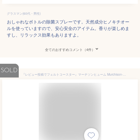
グラスマン(60代・男性)
おしゃれなボトルの除菌スプレーです。天然成分ヒノキチオー
ルを使っていますので、安心安全のアイテム。香りが楽しめま
すし、リラックス効果もありますよ。
全てのおすすめコメント（4件）
SOLD
『レビュー投稿でフェルトコースター』マーチソンヒューム Murchison-Hume 「"エブリディ" ファニチャースプリッツァ」家具/リビング用 ハウスクリーナー 洗剤 住居用洗剤 洗浄剤 お掃除 大掃除 おしゃれ ボトル 除菌 スプレー 皮 布 木 レザー ファブリック