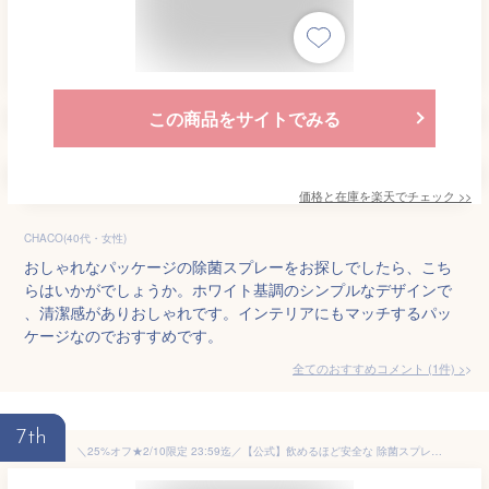
この商品をサイトでみる
価格と在庫を
楽天
でチェック
>>
CHACO(40代・女性)
おしゃれなパッケージの除菌スプレーをお探しでしたら、こち
らはいかがでしょうか。ホワイト基調のシンプルなデザインで
、清潔感がありおしゃれです。インテリアにもマッチするパッ
ケージなのでおすすめです。
全てのおすすめコメント
(
1
件)
>
7th
＼25%オフ★2/10限定 23:59迄／【公式】飲めるほど安全な 除菌スプレー IELU (イエル) 300ml 喉 鼻水 風邪 予防に ウイルス 除菌 消臭 消毒 スプレー 無香料 ノンアルコール 赤ちゃん ベビー 子ども 手 ペット にも安心