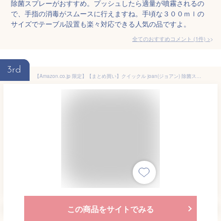
除菌スプレーがおすすめ。プッシュしたら適量が噴霧されるの
で、手指の消毒がスムースに行えますね。手頃な３００ｍｌの
サイズでテーブル設置も楽々対応できる人気の品ですよ。
全てのおすすめコメント
(
1
件)
>
3rd
【Amazon.co.jp 限定】【まとめ買い】クイックル joan(ジョアン) 除菌スプレー ノンアルコール 香り気にならない微香性 本体 + 詰め替え 計550ml
この商品をサイトでみる