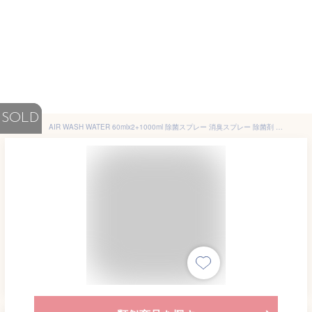
SOLD
AIR WASH WATER 60mlx2+1000ml 除菌スプレー 消臭スプレー 除菌剤 消毒液 携帯用 詰替用 赤ちゃん ベビー ペット 花粉 安定型次亜塩素酸ナトリウム 哺乳瓶 食中毒 ワキガ 加齢臭 季節性ウイルス 新型ウイルス対策 おしゃれ 送料無料