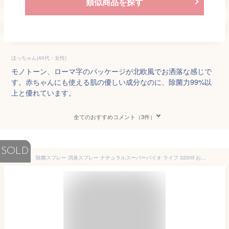
類似商品を探す
ほっちゃん(40代・女性)
モノトーン、ローマ字のパッケージが北欧風でお洒落な感じで
す。赤ちゃんにも使える肌の優しい成分なのに、除菌力99%以
上と優れています。
全てのおすすめコメント（3件）
SOLD
除菌スプレー 消臭スプレー ナチュラルスーパーバイオ ライフ 320ml おしゃれ 無香料 日本製 ノンアルコール 天然成分 オーガニック 赤ちゃん ベビー 手指 マスク 除菌 ウイルス対策 ペット タバコ 衣類 トイレ 靴 部屋 キッチン ソファ ベッド 消臭