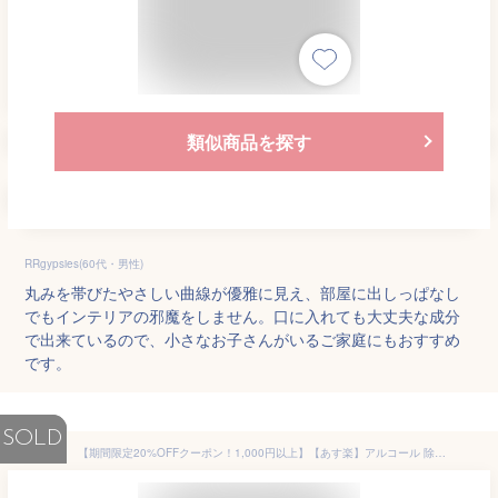
類似商品を探す
RRgypsies(60代・男性)
丸みを帯びたやさしい曲線が優雅に見え、部屋に出しっぱなし
でもインテリアの邪魔をしません。口に入れても大丈夫な成分
で出来ているので、小さなお子さんがいるご家庭にもおすすめ
です。
SOLD
【期間限定20%OFFクーポン！1,000円以上】【あす楽】アルコール 除菌スプレー300ml アルコール濃度70vol% 強力ウイルス除菌99.9% 消臭 日本製 アメリカ安全食品認定(GRAS) お子さんやペットに優しい アルコール 除菌スプレー ROOSH 300ml