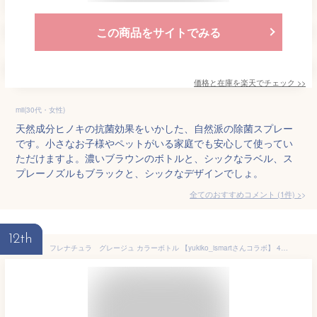
この商品をサイトでみる
価格と在庫を
楽天
でチェック
>>
mii(30代・女性)
天然成分ヒノキの抗菌効果をいかした、自然派の除菌スプレー
です。小さなお子様やペットがいる家庭でも安心して使ってい
ただけますよ。濃いブラウンのボトルと、シックなラベル、ス
プレーノズルもブラックと、シックなデザインでしょ。
全てのおすすめコメント
(
1
件)
>
12th
フレナチュラ グレージュ カラーボトル 【yukiko_ismartさんコラボ】 400ml 除菌スプレー 消臭スプレー マスクの除菌に ウイルス対策