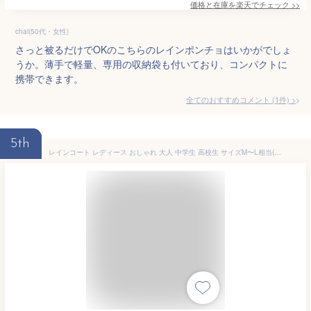
価格と在庫を
楽天
でチェック
>>
chai(50代・女性)
さっと被るだけでOKのこちらのレインポンチョはいかがでしょ
うか。薄手で軽量、専用の収納袋も付いており、コンパクトに
携帯できます。
全てのおすすめコメント
(
1
件)
>
5th
レインコート レディース おしゃれ 大人 中学生 高校生 サイズM〜L相当(身長:154〜162cm) 軽量 レインウェア 傘屋さんが作った! カッパ 合羽 防水 撥水 テフロン加工 収納袋 軽い 雨具 通勤 通学 旅行 自転車 ベージュ ネイビー ブルー グリーン ラベンダー リーベン 1605