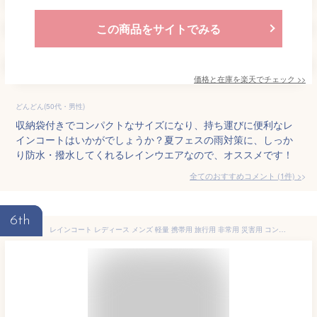
この商品をサイトでみる
価格と在庫を
楽天
でチェック
>>
どんどん(50代・男性)
収納袋付きでコンパクトなサイズになり、持ち運びに便利なレ
インコートはいかがでしょうか？夏フェスの雨対策に、しっか
り防水・撥水してくれるレインウエアなので、オススメです！
全てのおすすめコメント
(
1
件)
>
6th
レインコート レディース メンズ 軽量 携帯用 旅行用 非常用 災害用 コンパクト 小さい 持ち歩き 遊園地 自転車 男女兼用 ママ ユニセックス ロング かっぱ カッパ オートバイ 通勤 通学 旅行 散歩 ハイキング キャンプ 雨の日 撥水 防水 アウトドア