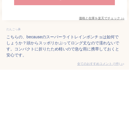
価格と在庫を
楽天
でチェック
>>
だんごっ鼻
こちらの、becauseのスーパーライトレインポンチョは如何で
しょうか？頭からスッポリかぶってロング丈なので濡れないで
す。コンパクトに折りたため軽いので急な雨に携帯しておくと
安心です。
全てのおすすめコメント
(
1
件)
>