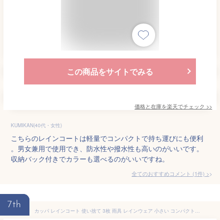
この商品をサイトでみる
価格と在庫を
楽天
でチェック
>>
KUMIKAN(40代・女性)
こちらのレインコートは軽量でコンパクトで持ち運びにも便利
。男女兼用で使用でき、防水性や撥水性も高いのがいいです。
収納バック付きでカラーも選べるのがいいですね。
全てのおすすめコメント
(
1
件)
>
7th
カッパ レインコート 使い捨て 3枚 雨具 レインウェア 小さい コンパクト 雨合羽 かっぱ ロング 大人 送料無料 ネコポス 使い捨てカッパ アメポン フード付 携帯用 ポケットサイズ お花見 ブルー イエロー 旅行 アウトドア 自転車 通学 コンサート フェス スポーツ観戦 防災