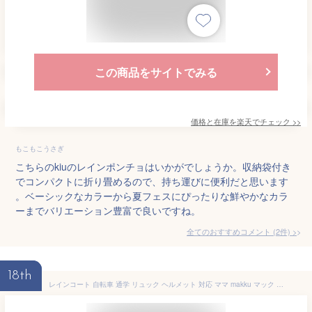
この商品をサイトでみる
価格と在庫を
楽天
でチェック
>>
もこもこうさぎ
こちらのkiuのレインポンチョはいかがでしょうか。収納袋付き
でコンパクトに折り畳めるので、持ち運びに便利だと思います
。ベーシックなカラーから夏フェスにぴったりな鮮やかなカラ
ーまでバリエーション豊富で良いですね。
全てのおすすめコメント
(
2
件)
>
18th
レインコート 自転車 通学 リュック ヘルメット 対応 ママ makku マック AS-5150 メンズ レディース 高校生 蒸れない 回転 フード バイク ロング丈 通勤 バッグイン コンパクト 裏地 メッシュ カッパ レインウェア 雨合羽 高校生 撥水 防水 収納袋 アウトドア 無地 シンプル