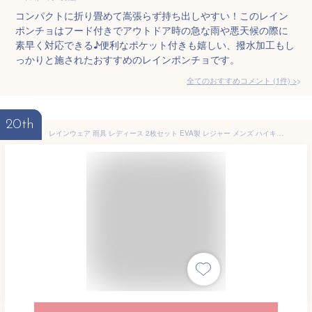
コンパクトに折り畳めて嵩張らず持ち出しやすい！このレイン
ポンチョはフード付きでアウトドア時の急な雨や悪天候の際に
素早く対応できる♪便利なポケット付きも嬉しい、撥水加工もし
っかりと施されたおすすめのレインポンチョです。
全てのおすすめコメント
(
1
件)
>
20th
レインウェア 雨具 レディース 2枚セット EVA製 レジャー メンズ ハイキング レインコート 大人用 コンパクト 個包装 持ち運び可 防災用品 通学 防水 自転車 スポーツ観戦 通勤 男女兼用 カッパ 梅雨 撥水 軽い 旅行便利グッズ 非常用 予備用 雨カッパ