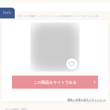
19th
【クーポン対象】 レインコート メンズ innovator イノベーター レインポンチョ カッパ レインウェア レイングッズ ポンチョ 雨具 雨 通勤 通学 雨の日 梅雨 ユニセックス フリーサイズ はっ水 雨対策 アウトドア コンパクト ポケット付き フード付き ブラック 黒 17IN-PO
この商品をサイトでみる
価格と在庫を
楽天
でチェック
>>
エイム(50代・男性)