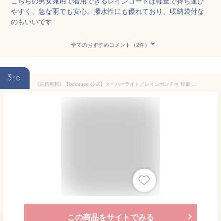
こちらの男女兼用で着用できるレインコートは軽量で持ち運び
やすく、急な雨でも安心。撥水性にも優れており、収納袋付な
のもいいです
全てのおすすめコメント（2件）
3rd
《送料無料》【because 公式】スーパーライト／レインポンチョ 軽量 コンパクト ユニセックス ポンチョ リュック対応 男女兼用 収納ポーチ付き 雨具 撥水 ビコーズ ロング丈 | レインぽんちょ カッパ 合羽 雨合羽 無地 レインウェア レインコート フェス レディース メンズ
この商品をサイトでみる