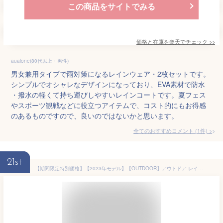
この商品をサイトでみる
価格と在庫を
楽天
でチェック
>>
aualone(80代以上・男性)
男女兼用タイプで雨対策になるレインウェア・2枚セットです。
シンプルでオシャレなデザインになっており、EVA素材で防水
・撥水の軽くて持ち運びしやすいレインコートです。夏フェス
やスポーツ観戦などに役立つアイテムで、コスト的にもお得感
のあるものですので、良いのではないかと思います。
全てのおすすめコメント
(
1
件)
>
21st
【期間限定特別価格】【2023年モデル】【OUTDOOR】アウトドア レインポンチョ 06003192【自転車 バイク おしゃれ 通学 通勤 レイン ポンチョ レインウェア レディース メンズ 撥水加工 カッパ 合羽 雨合羽 男女兼用 男性用 女性用 レジャー 雨具 雪 送料無料】