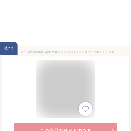
16th
メール便送料無料 Wpc. w.p.c. レインバイシクルスリーブポンチョ 自転車用レインコート 【レインコート 自転車 通学 通学用 通勤 ポンチョ レインポンチョ レディース ジッパー ファスナー コンパクト 収納袋 ブランド 梅雨 雨具 レイングッズ ポイント10倍 】母の日
この商品をサイトでみる