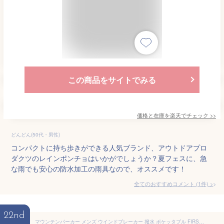
この商品をサイトでみる
価格と在庫を
楽天
でチェック
>>
どんどん(50代・男性)
コンパクトに持ち歩きができる人気ブランド、アウトドアプロ
ダクツのレインポンチョはいかがでしょうか？夏フェスに、急
な雨でも安心の防水加工の雨具なので、オススメです！
全てのおすすめコメント
(
1
件)
>
22nd
マウンテンパーカー メンズ ウインドブレーカー 撥水 ポケッタブル FIRST DOWN 防風 透湿 防花粉 UV対策 【RE4-1109】 送料無料 通販A3