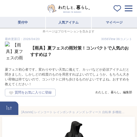
受付中
人気アイテム
マイページ
本ページはプロモーションを含みます
最終更新日：2026/04/20
3056
View
36
コメント
【雨具】夏フェスの雨対策！コンパクトで人気のお
すすめは？
夏フェス初心者です。変わりやすい天気に備えて、カッパなどが必須アイテムだと
聞きました。しかしどの程度のものを用意すればよいのでしょうか。もちろん大き
い荷物は持てないので、コンパクトに持ち歩けるものがよいですよね。おすすめを
教えてください！
わたしと、暮らし。編集部
1st
[Azarxis] レインコート レインポンチョ メンズ レディース 自転車 多機能 3way レインウェア/タープ/グランドシート 防水 帽子 多機能 耐久性 雨具 カッパ バイク キャンプ ピクニック 通勤 通学 収納袋付き (ブラック)