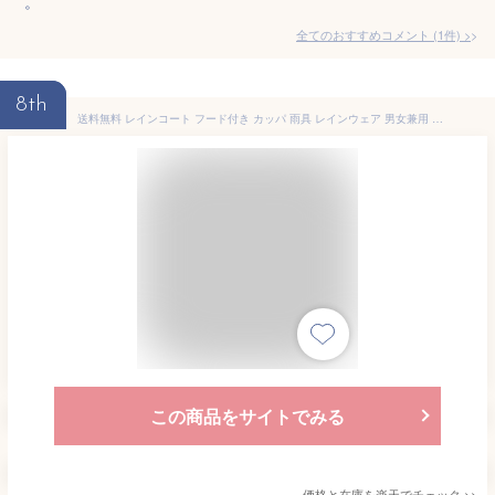
。
全てのおすすめコメント
(
1
件)
>
8th
送料無料 レインコート フード付き カッパ 雨具 レインウェア 男女兼用 レディース メンズ 雨合羽 半透明 透け感 持ち運び 前ボタン 無地 単色 袖ゴム コンパクト 折りたたみ フード紐 シンプル カジュアル おしゃれ かわいい 男性 女性 ユニセックス 白 青 灰 紫 黄 ピンク
この商品をサイトでみる
価格と在庫を
楽天
でチェック
>>