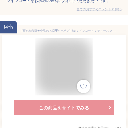
レインコートをお求めの候補に入れていただきたいです。
全てのおすすめコメント
(
1
件)
>
14th
【買忘れ救済★全品10％OFFクーポン】kiu レインコート レディース メンズ ポンチョ レインポンチョ 撥水 はっ水 リフレクター パッカブル リュック対応 カッパ 合羽 自転車 アウトドア キウ RAIN PONCHO DAYLY 2ND レインウェア かわいい ポイント消化 母の日 P11
この商品をサイトでみる
価格と在庫を
楽天
でチェック
>>