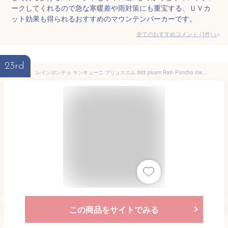
ークしてくれるので急な寒暖差や雨対策にも重宝する、ＵＶカ
ット効果も得られるおすすめのマウンテンパーカーです。
全てのおすすめコメント
(
1
件)
>
23rd
レインポンチョ サンキューニ プリュスエム 392 plusm Rain Poncho maru レディース 大人 撥水 レインコート 雨具 大きめ かわいい おしゃれ ドット 水玉 ファスナー 収納袋付き 通勤 通学 リュック対応 雨の日 自転車 プレゼント 女性 ギフト A51001 S51102【ポイント2倍】
この商品をサイトでみる