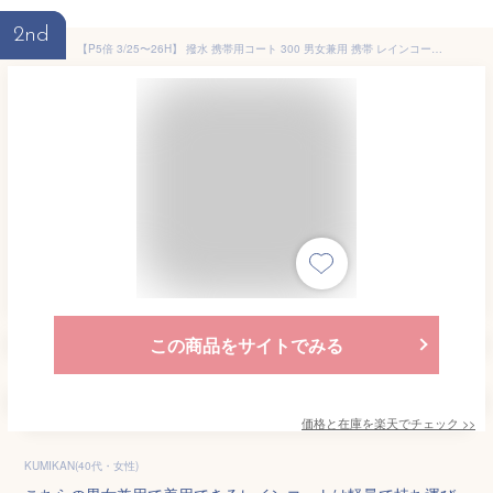
2nd
【P5倍 3/25〜26H】 撥水 携帯用コート 300 男女兼用 携帯 レインコート 軽量 約130gカッパ コンパクト 収納 旅行 野外イベント レジャー 急な雨にも対応 アウトドア ポケットコート 防風 防災 災害 公式 アエトニクス ミヤコート
この商品をサイトでみる
価格と在庫を
楽天
でチェック
>>
KUMIKAN(40代・女性)