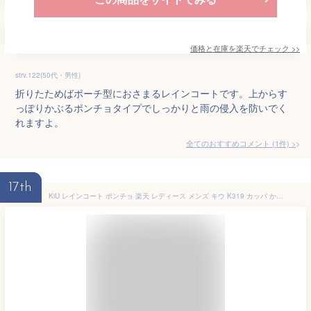
価格と在庫を
楽天
でチェック
>>
strv.122(50代・男性)
折りたためばポーチ型におさまるレインコートです。上からす
っぽりかぶるポンチョタイプでしっかりと雨の侵入を防いでく
れますよ。
全てのおすすめコメント
(
1
件)
>
17th
KiU レインコート ポンチョ 楽天 レディース メンズ キウ K319 カッパ かっぱ 合羽 レインポンチョ おしゃれ 可愛い 撥水 自転車 通勤 通学 アウトドア キャンプ フェス レインウエア レインウェア 雨具 アウトドアウエア アウトドアウェア