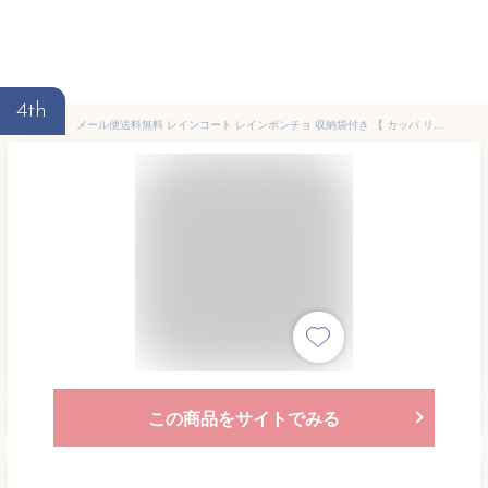
4th
メール便送料無料 レインコート レインポンチョ 収納袋付き 【 カッパ リュック 合羽 雨具 レディース ポンチョ コンパクト 軽量 薄手 ロング 収納袋 トート おしゃれ シンプル 前開き ボタン 通勤 通学 レインウエア】母の日
この商品をサイトでみる