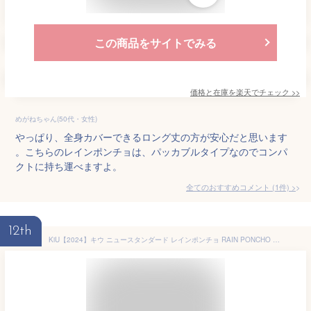
この商品をサイトでみる
価格と在庫を
楽天
でチェック
>>
めがねちゃん(50代・女性)
やっぱり、全身カバーできるロング丈の方が安心だと思います
。こちらのレインポンチョは、パッカブルタイプなのでコンパ
クトに持ち運べますよ。
全てのおすすめコメント
(
1
件)
>
12th
KiU【2024】キウ ニュースタンダード レインポンチョ RAIN PONCHO 豪雨対応 雨対策 大雨 台風 梅雨 防災 レインコート ポンチョ 雨具 雨ガッパ 雨合羽 はっ水 撥水 防水 袖付き 収納袋 ポケット アウトドア フェス かわいい おしゃれ 自転車 メンズ レディース 男女兼用 ベージュ K163-911-R