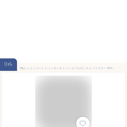
11th
Wpc. レインコート レインポンチョ パッカブルポンチョ バイカラー R005 レディース メンズ 2025年春夏新作 おしゃれ シンプル 無地 自転車 ロング 撥水 防水 通勤 通学 チャコール カーキ ベージュ BICOLOR PACKABLE RAIN PONCHO [CP発送]