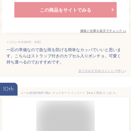
この商品をサイトでみる
価格と在庫を
楽天
でチェック
>>
くりたいやき(60代・女性)
一応の準備なので急な雨を防げる簡単なカッパでいいと思いま
す。こちらはストラップ付きのカプセル入りポンチョ。可愛く
持ち運べるのでおすすめです。
全てのおすすめコメント
(
1
件)
>
10th
メール便送料無料 Wpc. チェスター レインコート【w.p.c 雨具 かっぱ カッパ 梅雨 母の日 お洒落 おしゃれ レイングッズ 便利 袋 持ち運び コンパクト チェスターコート フィールドコート ポイント10倍】母の日