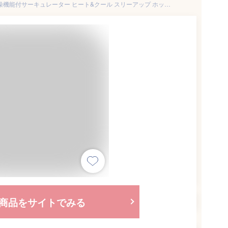
TVで話題【選ぶ景品】 衣類乾燥機能付サーキュレーター ヒート&クール スリーアップ ホット&クール 扇風機 静音 温冷サーキュレーター 部屋干し 節電扇風機 HC-T1805 温風ヒーター ホットアンドクール 温風ヒーター 冷風ファン 電気ヒーター 空気循環器 足元ヒーター
商品をサイトでみる