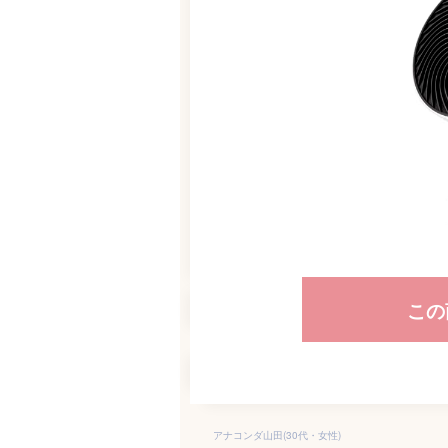
この
アナコンダ山田(30代・女性)