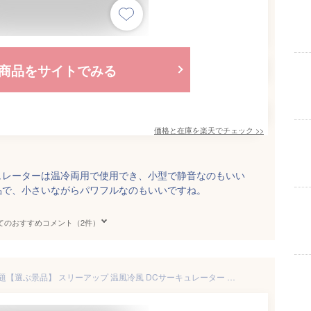
商品をサイトでみる
価格と在庫を
楽天
でチェック
>>
ュレーターは温冷両用で使用でき、小型で静音なのもいい
品で、小さいながらパワフルなのもいいですね。
てのおすすめコメント（2件）
【P最大49倍&クーポン】TV話題【選ぶ景品】 スリーアップ 温風冷風 DCサーキュレーター 扇風機 衣類乾燥機能付 HC-T2610GY ヒート&クール ホット&クール 扇風機 静音 温冷サーキュレーター 部屋干し HCT2610GY 温風ヒーター ホットアンドクール 温風ヒーター ファ