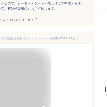
ターなので、ヒーター・クーラー代わりに年中使えます。
ので、衣類乾燥用にもおすすめします。
てのおすすめコメント（3件）
TV紹介【選ぶ景品】 スリーアップ 衣類乾燥機能付 サーキュレーター 扇風機 HC-T2494 ヒート&クール 冷風機 ＆ 電気ヒーター ホット&クール 扇風器 静音 小型 温冷サーキュレーター 部屋干し 節電扇風機 HCT2494 温風ヒーター ホットアンドクール 衣類乾燥機 ヒート＆クール