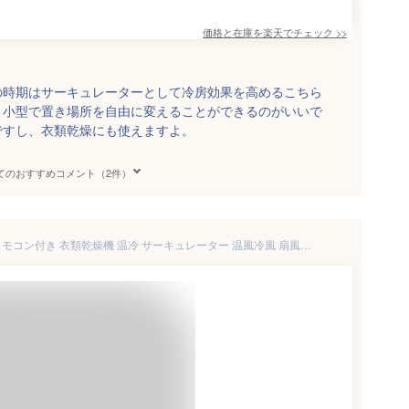
価格と在庫を
楽天
でチェック
>>
の時期はサーキュレーターとして冷房効果を高めるこちら
。小型で置き場所を自由に変えることができるのがいいで
ですし、衣類乾燥にも使えますよ。
てのおすすめコメント（2件）
クマザキエイム HCC-1200R リモコン付き 衣類乾燥機 温冷 サーキュレーター 温風冷風 扇風機 ホットアンドクール サーキュレーター スポットヒーター 足元ヒーター ヒートアンドクール タイマー ホット＆クール 空気循環 木目 ベージュ hcc-1200rg hcc-1200rj