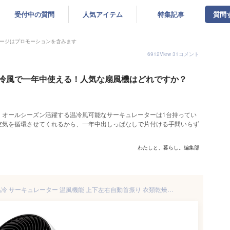
受付中の質問
人気アイテム
特集記事
質問
ージはプロモーションを含みます
6912
View
31
コメント
冷風で一年中使える！人気な扇風機はどれですか？
！オールシーズン活躍する温冷風可能なサーキュレーターは1台持ってい
空気を循環させてくれるから、一年中出しっぱなしで片付ける手間いらず
わたしと、暮らし。編集部
スリーアップ ヒート&クール 温冷 サーキュレーター 温風機能 上下左右自動首振り 衣類乾燥機能付 ホワイト HC-T2206-WH