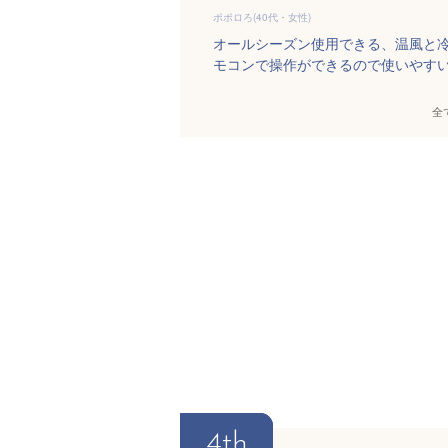
ポポロろ(40代・女性)
オールシーズン使用できる、温風と
モコンで操作ができるので使いやす
全
4th