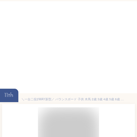
11th
＼一台二役2WAY新型／ バランスボード 子供 木馬 2歳 3歳 4歳 5歳 6歳 男の子 女の子 おもちゃ 小学生 子供 おうち遊び 乗り物 乗用おもちゃ 幼児 体幹 トレーニング 室内遊具 室内遊び こども バランス ボード 遊具 ボード子供用 バランス ヨガボード 親子 誕生日プレゼント