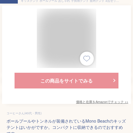
キッズテント ボールプール おしゃれ 子供用テント 室内テント 3点セットの子供テント 幼児玩具 ボールハウス トンネルとバスケットネット付き 折り畳み式 kids tent 簡易テント 秘密基地 睡眠 室内遊具 収納バッグ付き 誕生日・クリスマス・新年・子供の日プレゼント
この商品をサイトでみる
価格と在庫を
Amazon
でチェック
>>
コーヒーさん(40代・男性)
ボールプールやトンネルが装備されているMono Beachのキッズ
テントはいかがですか。コンパクトに収納できるのでおすすめ