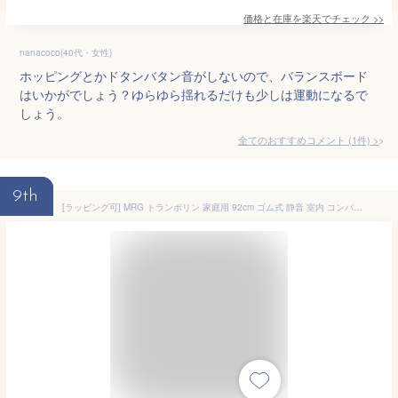
価格と在庫を
楽天
でチェック
>>
nanacoco(40代・女性)
ホッピングとかドタンバタン音がしないので、バランスボード
はいかがでしょう？ゆらゆら揺れるだけも少しは運動になるで
しょう。
全てのおすすめコメント
(
1
件)
>
9th
[ラッピング可] MRG トランポリン 家庭用 92cm ゴム式 静音 室内 コンパクト (05NEW クリーム×ラッピングなし)