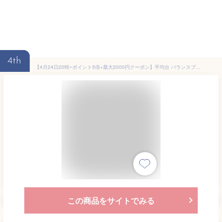
4th
【4月24日20時~ポイント5倍+最大2000円クーポン】平均台 バランスブロック バランスストーン お得セット バランスボード 室内 屋内 飛び石 遊具 体幹 バランス トレーニング 子供 運動 集中力 玩具 知育 おもちゃ 運動不足解消 子供の体幹を鍛える グッズ
この商品をサイトでみる