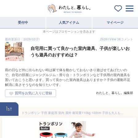
受付中
人気アイテム
マイページ
本ページはプロモーションを含みます
最終更新日：2026/02/21
26391
View
38
コメント
自宅用に買って良かった室内遊具、子供が楽しいお
うち遊具のおすすめは？
雨の日など外に出られない時は家で体を動かしておもいきり遊ばせてあげたいの
で、自宅の部屋にジャングルジム・滑り台・トランポリンなど子供用の室内遊具を
置いておこうと思います。買って良かった室内遊具はありますか？子供の運動不足
解消に良さそうなのを知りたいです。
わたしと、暮らし。編集部
1st
トランポリン 子供 家庭用 室内 屋外 耐荷重110kg 100cm 子供も大人も使える！ 折りたためる キッズ 大人 運動 お家時間も楽しい♪ コンパクト収納 組み立て簡単【D】