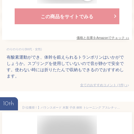
この商品をサイトでみる
価格と在庫を
Amazon
でチェック
>>
のりのりのり(50代・女性)
有酸素運動ができ、体幹を鍛えられるトランポリンはいかがで
しょうか。スプリングを使用していないので音が静かで安全で
す。使わない時には折りたたんで収納もできるのでおすすめし
ます。
全てのおすすめコメント
(
1
件)
>
10th
【1位獲得！】バランスボード 木製 子供 体幹 トレーニング アスレチック 子供用 大人用 室内遊び こども 小学生 おうち時間 室内遊具 フィットネス