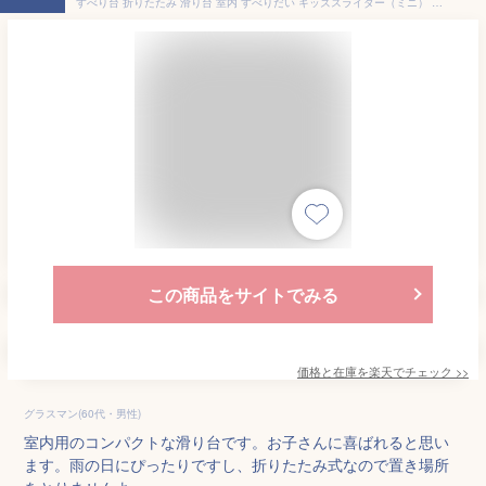
すべり台 折りたたみ 滑り台 室内 すべりだい キッズスライダー（ミニ） 90228すべり台 滑り台 すべりだい スライダー 室内遊具 室内 遊具 室外 屋外 コンパクト 収納 子供用 キッズ おもちゃ プレゼント【D】[2209S] 新生活 一人暮らし【あす楽】
この商品をサイトでみる
価格と在庫を
楽天
でチェック
>>
グラスマン(60代・男性)
室内用のコンパクトな滑り台です。お子さんに喜ばれると思い
ます。雨の日にぴったりですし、折りたたみ式なので置き場所