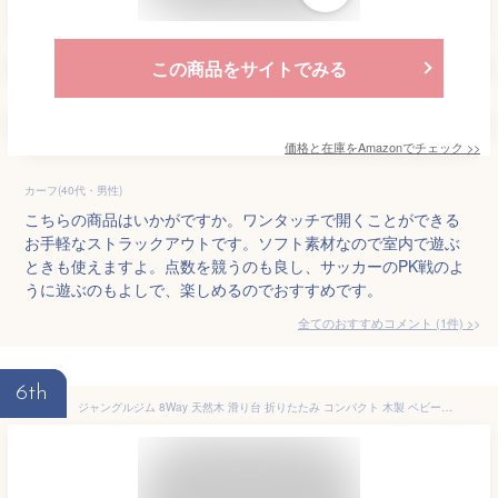
この商品をサイトでみる
価格と在庫を
Amazon
でチェック
>>
カーフ(40代・男性)
こちらの商品はいかがですか。ワンタッチで開くことができる
お手軽なストラックアウトです。ソフト素材なので室内で遊ぶ
ときも使えますよ。点数を競うのも良し、サッカーのPK戦のよ
うに遊ぶのもよしで、楽しめるのでおすすめです。
全てのおすすめコメント
(
1
件)
>
6th
ジャングルジム 8Way 天然木 滑り台 折りたたみ コンパクト 木製 ベビー 子供すべり台 室内ジャングルジム アスレチック 大型遊具 ハンモック付 クライミングネットブランコ 遊具 室内遊具 屋内 家庭用 クリスマス 誕生日 ギフト