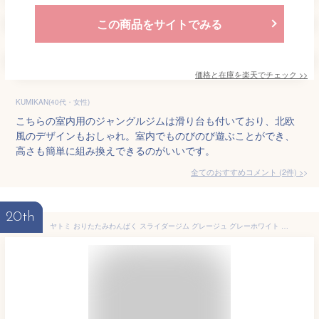
この商品をサイトでみる
価格と在庫を
楽天
でチェック
>>
KUMIKAN(40代・女性)
こちらの室内用のジャングルジムは滑り台も付いており、北欧
風のデザインもおしゃれ。室内でものびのび遊ぶことができ、
高さも簡単に組み換えできるのがいいです。
全てのおすすめコメント
(
2
件)
>
20th
ヤトミ おりたたみわんぱく スライダージム グレージュ グレーホワイト ベビージム ジャングルジム 滑り台 すべり台 折り畳み コンパクト 収納 室内用ジム 遊具 モノトーン 【ラッピング不可】