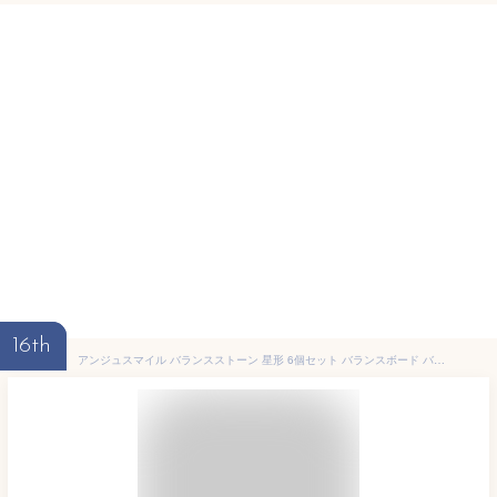
16th
アンジュスマイル バランスストーン 星形 6個セット バランスボード バランス トレーニング 体幹 飛び石 おもちゃ 屋内 室内 遊具 子供用 子供 アスレチック