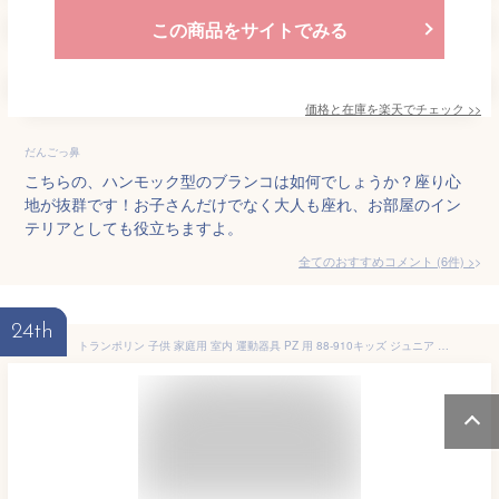
この商品をサイトでみる
価格と在庫を
楽天
でチェック
>>
だんごっ鼻
こちらの、ハンモック型のブランコは如何でしょうか？座り心
地が抜群です！お子さんだけでなく大人も座れ、お部屋のイン
テリアとしても役立ちますよ。
全てのおすすめコメント
(
6
件)
>
24th
トランポリン 子供 家庭用 室内 運動器具 PZ 用 88-910キッズ ジュニア 大人 耐荷重110kg 遊具 お部屋 運動 ライトグリーン レッド ブラック ブルー【D】