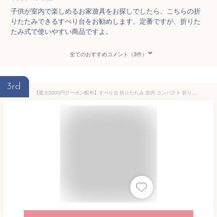
子供が室内で楽しめるお家遊具をお探しでしたら、こちらの折
りたたみできるすべり台をお勧めします。定番ですが、折りた
たみ式で使いやすい商品ですよ。
全てのおすすめコメント（3件）
3rd
【最大2000円クーポン配布】すべり台 折りたたみ 室内 コンパクト 折りたたみすべり台 子供用滑り台 簡単組立 滑り台 すべりだい すべり台 屋内 室内用 室内遊具 キッズスライド キッズ 子供 プレゼント おもちゃ 送料無料 ■予