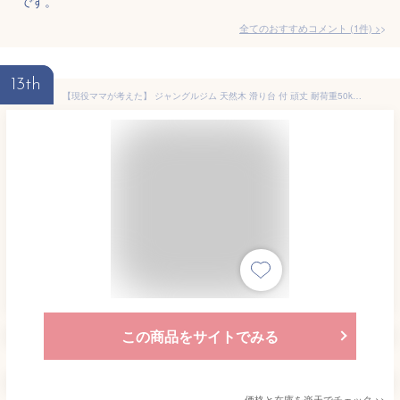
です。
全てのおすすめコメント
(
1
件)
>
13th
【現役ママが考えた】 ジャングルジム 天然木 滑り台 付 頑丈 耐荷重50kg 遊具 室内 すべり台 大型遊具 子供用 滑り台 木製 軽量 天然木 パイン材 ギフト クリスマス プレゼント 贈り物【対象年齢2～6歳】【実用新案登録】
この商品をサイトでみる
価格と在庫を
楽天
でチェック
>>