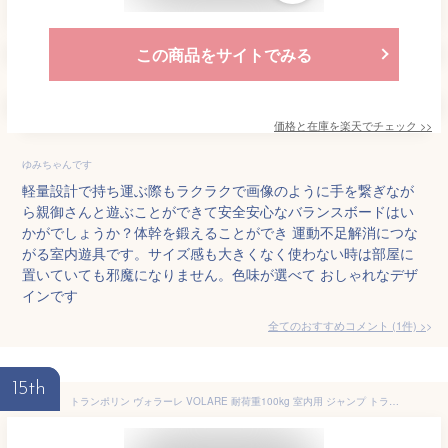
この商品をサイトでみる
価格と在庫を
楽天
でチェック
>>
ゆみちゃんです
軽量設計で持ち運ぶ際もラクラクで画像のように手を繋ぎなが
ら親御さんと遊ぶことができて安全安心なバランスボードはい
かがでしょうか？体幹を鍛えることができ 運動不足解消につな
がる室内遊具です。サイズ感も大きくなく使わない時は部屋に
置いていても邪魔になりません。色味が選べて おしゃれなデザ
インです
全てのおすすめコメント
(
1
件)
>
15th
トランポリン ヴォラーレ VOLARE 耐荷重100kg 室内用 ジャンプ トランポリン 室内 遊具 運動 トレーニング 子供 キッズ