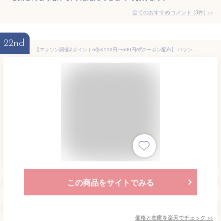
全てのおすすめコメント
(
3
件)
>
22nd
【マラソン開催♪ポイント5倍&110円〜500円offクーポン配布】 バランスボード こども 子供 体幹 トレーニング バランスディスク カラーボール5個付き 遊具 室内遊び balance-bo
この商品をサイトでみる
価格と在庫を
楽天
でチェック
>>