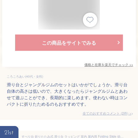
この商品をサイトでみる
価格と在庫を
楽天
でチェック
>>
ころころあい(40代・女性)
滑り台とジャングルジムのセットはいかがでしょうか。滑り台
自体の高さは低いので、大きくなったらジャングルジムとあわ
せて遊ぶことができ、長期的に楽しめます。使わない時はコン
パクトに折りたためるのもおすすめです。
全てのおすすめコメント
(
2
件)
>
21st
すべり台 折りたたみ式 滑り台 ラッピング 室内 屋内用 Folding Slide 幼児 子ども 遊具 おもちゃ モノトーン プレゼント 人気 おすすめ トランポリン ジャングルジム 知育 玩具 おうち時間 ギフト プレゼント こどもの日