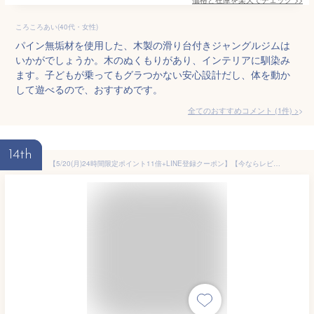
ころころあい(40代・女性)
パイン無垢材を使用した、木製の滑り台付きジャングルジムは
いかがでしょうか。木のぬくもりがあり、インテリアに馴染み
ます。子どもが乗ってもグラつかない安心設計だし、体を動か
して遊べるので、おすすめです。
全てのおすすめコメント
(
1
件)
>
14th
【5/20(月)24時間限定ポイント11倍+LINE登録クーポン】【今ならレビュー特典つき！】バランスボード子供 サーフィン トレーニング 体幹 軽量 大人 室内遊び おすすめ こども バランス ボード 小学生 遊具 フィットネス ヨガ プレゼント ギフト