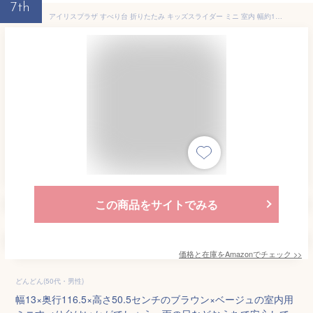
7th
アイリスプラザ すべり台 折りたたみ キッズスライダー ミニ 室内 幅約13×奥行約116.5×高さ約50.5㎝ ブラウン×ベージュ [並行輸入品]
この商品をサイトでみる
価格と在庫を
Amazon
でチェック
>>
どんどん(50代・男性)
幅13×奥行116.5×高さ50.5センチのブラウン×ベージュの室内用