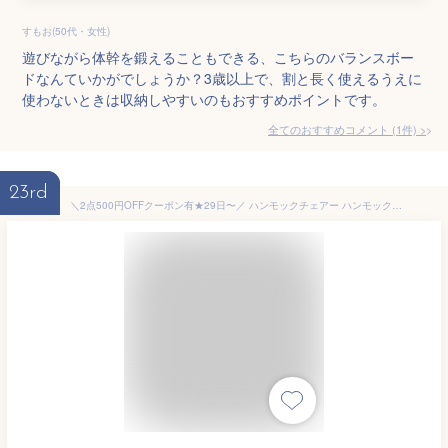
すもお(50代・女性)
遊びながら体幹を鍛えることもできる、こちらのバランスボー
ドなんていかがでしょうか？3歳以上で、割と長く使えるうえに
使わないときは収納しやすいのもおすすめポイントです。
全てのおすすめコメント
(
1
件)
>
23rd
＼2点500円OFFクーポン有★29日〜／ ハンモックチェアー ハンモックチェア 自立式 耐荷重 120kg アウトドアチェア ハンモック 自立式 チェア 吊り下げ 室内 室外 ハンガーラック スリム リラックスチェア ブランコ アウトドア ストライプ お部屋 リビング テラス