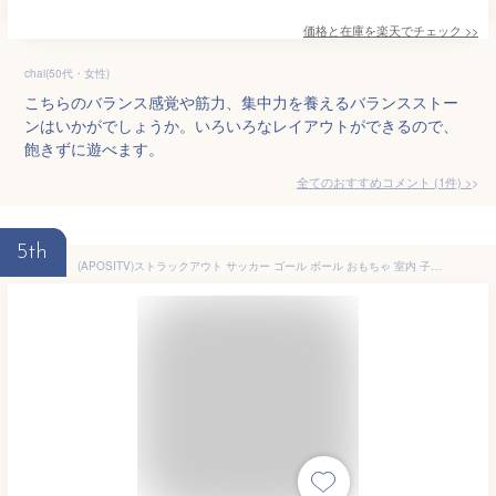
価格と在庫を
楽天
でチェック
>>
chai(50代・女性)
こちらのバランス感覚や筋力、集中力を養えるバランスストー
ンはいかがでしょうか。いろいろなレイアウトができるので、
飽きずに遊べます。
全てのおすすめコメント
(
1
件)
>
5th
(APOSITV)ストラックアウト サッカー ゴール ボール おもちゃ 室内 子供 ネット 折りたたみ ポップアップ