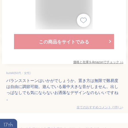
この商品をサイトでみる
価格と在庫を
Amazon
でチェック
>>
kuraki(50代・女性)
バランスストーンはいかがでしょうか。置き方は無限で難易度
は自由に調節可能。遊んでいる最中大きな音がしません。出し
っぱなしでも気にならないお洒落なデザインなのもいいですね
。
全てのおすすめコメント
(
1
件)
>
17th