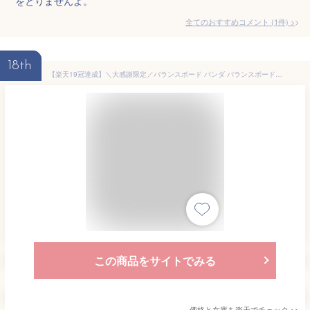
をとりませんよ。
全てのおすすめコメント
(
1
件)
>
18th
【楽天19冠達成】＼大感謝限定／バランスボード パンダ バランスボード 子供 プレゼント クリスマス ギフト体幹 トレーニング 軽量 室内遊び おすすめ こども バランス ボード アスレチック 遊具 子供用 大人用 バランス おもちゃ ラッピング可能
この商品をサイトでみる
価格と在庫を
楽天
でチェック
>>