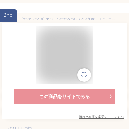
2nd
【ラッピング不可】ヤトミ 折りたたみできるすべり台 ホワイトグレー パステル《全4色》コンパクト すべり台 室内 室外 折りたたみ 滑り台 すべりだい 収納 室内遊具 屋外遊具 屋外対応商品 子供用大型遊具
この商品をサイトでみる
価格と在庫を
楽天
でチェック
>>
うまき(50代・男性)