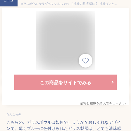
2nd
ガラスボウル サラダボウル おしゃれ 【 津軽の花 多様鉢 】 津軽びいどろ ハンドメイド 深鉢 おしゃれ 夏 そうめん 冷やし中華 広口 ガラス食器 日本製 鉢 素麺鉢 うどん そば きしめん そうめん 冷麺 中鉢 食器 アデリア 鉢 ギフト
この商品をサイトでみる
価格と在庫を
楽天
でチェック
>>
だんごっ鼻
こちらの、ガラスボウルは如何でしょうか？おしゃれなデザイ
ンで、薄くブルーに色付けられたガラス製器は、とても清涼感