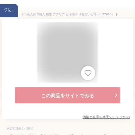
21st
そうめん鉢 3個入 初雪 アデリア 石塚硝子 津軽びいどろ（F-77656）【送料無料】ガラス食器 業務用 クリスタル ハンドメイド
この商品をサイトでみる
価格と在庫を
楽天
でチェック
>>
八百万(50代・男性)