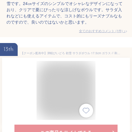
雪です。24㎝サイズのシンプルでオシャレなデザインになって
おり、クリアで夏にぴったりな涼しげなボウルです。サラダ入
れなどにも使えるアイテムで、コスト的にもリーズナブルなも
のですので、良いのではないかと思います。
全てのおすすめコメント
(
1
件)
>
13th
【クーポン配布中】津軽びいどろ 初雪 サラダボウル 17.5cm ガラス // 和食器 食器 ガラス食器 中鉢 麺鉢 盛鉢 ボウル サラダボウル ひやむぎ そうめん 素麺鉢 かわいい おしゃれ 買いまわり ガラスボウル クリア カフェ食器 日本製