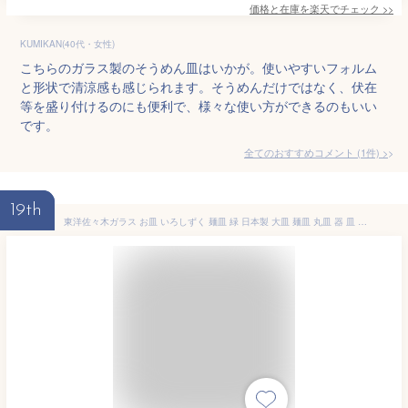
価格と在庫を
楽天
でチェック
>>
KUMIKAN(40代・女性)
こちらのガラス製のそうめん皿はいかが。使いやすいフォルム
と形状で清涼感も感じられます。そうめんだけではなく、伏在
等を盛り付けるのにも便利で、様々な使い方ができるのもいい
です。
全てのおすすめコメント
(
1
件)
>
19th
東洋佐々木ガラス お皿 いろしずく 麺皿 緑 日本製 大皿 麺皿 丸皿 器 皿 ガラス皿 食器 WA322（ おしゃれ 可愛い ガラス お皿 かき氷 そうめん皿 めん皿 そうめん 麺 大きい 丸い 業務用 ）