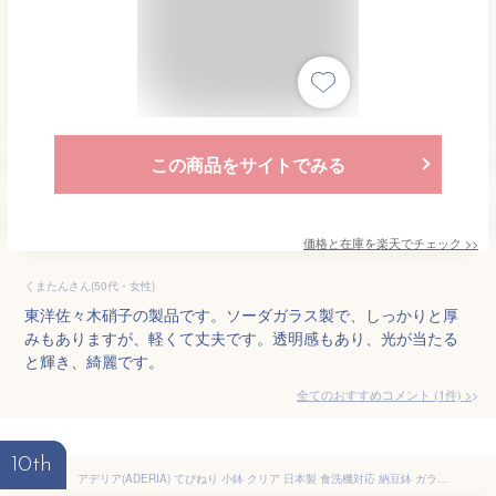
この商品をサイトでみる
価格と在庫を
楽天
でチェック
>>
くまたんさん(50代・女性)
東洋佐々木硝子の製品です。ソーダガラス製で、しっかりと厚
みもありますが、軽くて丈夫です。透明感もあり、光が当たる
と輝き、綺麗です。
全てのおすすめコメント
(
1
件)
>
10th
アデリア(ADERIA) てびねり 小鉢 クリア 日本製 食洗機対応 納豆鉢 ガラス 小皿 取り皿 食器 片口 可愛い 小碗 そうめん鉢 お皿 小付 業務用 プレゼント おしゃれ ギフト 贈り物 結婚祝い 父の日 母の日 誕生日 還暦 P6282