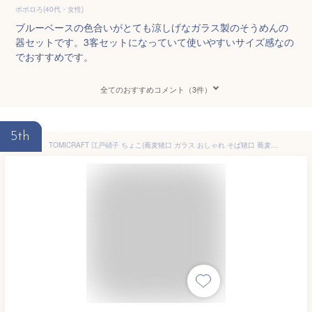
ポポロろ(40代・女性)
ブルーベースの色合いがとても涼しげなガラス製のそうめんの
器セットです。3客セットになっていて使いやすいサイズ感なの
でおすすめです。
全てのおすすめコメント（3件）
5th
TOMICRAFT 江戸硝子 ちょこ(蕎麦猪口 ガラス おしゃれ そば猪口 蕎麦ちょこ 冷茶 和食器 かわいい ガラスボウル お猪口 おちょこ 食器 夏 そうめん 小鉢 ガラス食器 フリーカップ 日本製)