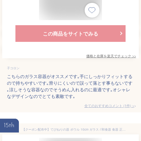
この商品をサイトでみる
価格と在庫を
楽天
でチェック
>>
子コロン
こちらのガラス容器がオススメです｡手にしっかりフィットする
ので持ちやすいです｡滑りにくいので誤って落とす事もないです
｡涼しそうな容器なのでそうめん入れるのに最適です｡オシャレ
なデザインなのでとても素敵です｡
全てのおすすめコメント
(
1
件)
>
15th
【クーポン配布中】てびねりの器 ボウル 10cm ガラス //和食器 食器 正月 鉢 蕎麦猪口 そばちょく 素麺小鉢 そうめん小鉢 フリーカップ そばちょこ そば おちょこ 猪口 サラダボウル アイスボウル クリア 副菜鉢 カフェ食器 食洗機対応 食洗機OK つゆ入れ ミニボウル 食器