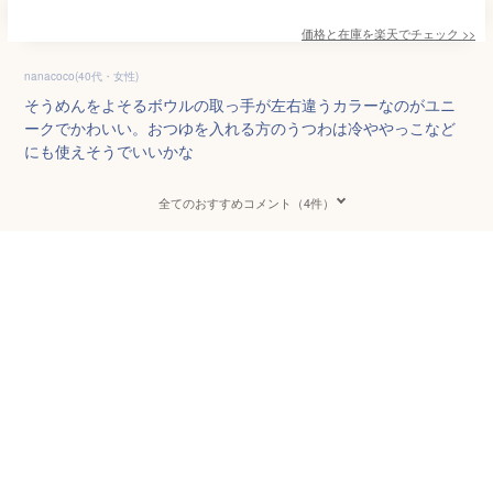
価格と在庫を
楽天
でチェック
>>
nanacoco(40代・女性)
そうめんをよそるボウルの取っ手が左右違うカラーなのがユニ
ークでかわいい。おつゆを入れる方のうつわは冷ややっこなど
にも使えそうでいいかな
全てのおすすめコメント（4件）