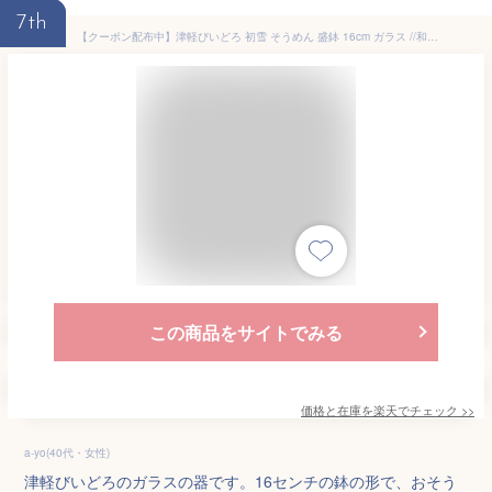
7th
【クーポン配布中】津軽びいどろ 初雪 そうめん 盛鉢 16cm ガラス //和食器 麺鉢 大鉢 中鉢 ガラス ガラス食器 食器 そうめん鉢 ガラスボウル ボウル オシャレ おしゃれ 夏 涼し気 素麺鉢 そうめん器 涼しげ 冷麺鉢 冷めん鉢 ガラス盛鉢 盛り鉢 ガラス鉢 日本製
この商品をサイトでみる
価格と在庫を
楽天
でチェック
>>
a-yo(40代・女性)
津軽びいどろのガラスの器です。16センチの鉢の形で、おそう