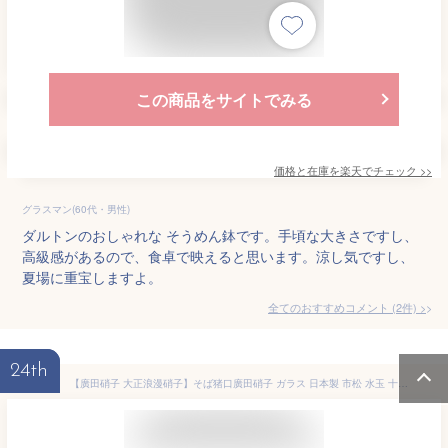
この商品をサイトでみる
価格と在庫を
楽天
でチェック
>>
グラスマン(60代・男性)
ダルトンのおしゃれな そうめん鉢です。手頃な大きさですし、
高級感があるので、食卓で映えると思います。涼し気ですし、
夏場に重宝しますよ。
全てのおすすめコメント
(
2
件)
>
24th
【廣田硝子 大正浪漫硝子】そば猪口廣田硝子 ガラス 日本製 市松 水玉 十草 波 つなぎ格子 敬老の日 ブライダル ギフト 父の日 母の日【楽ギフ_包装】