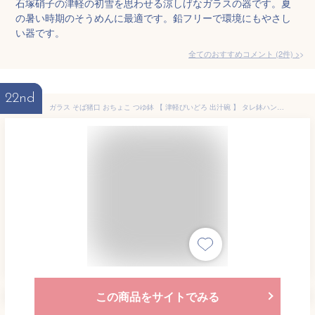
石塚硝子の津軽の初雪を思わせる涼しげなガラスの器です。夏
の暑い時期のそうめんに最適です。鉛フリーで環境にもやさし
い器です。
全てのおすすめコメント
(
2
件)
>
22nd
ガラス そば猪口 おちょこ つゆ鉢 【 津軽びいどろ 出汁碗 】 タレ鉢ハンドメイド そば うどん 小鉢 そうめん 鉢 日本製 ガラス食器 手作り 涼食器 石塚硝子 アデリア 誕生日プレゼント
この商品をサイトでみる