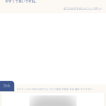
やすくて良いですね。
全てのおすすめコメント
(
1
件)
>
11th
ガラス シエロ 25cm 浅ボウル ガラス食器 洋食器 大鉢 盛鉢 サラダボウル ボウル レストラン おしゃれ オシャレ 食洗機対応 食器 業務用 そうめん ひやむぎ 暑さ対策 トルコ製