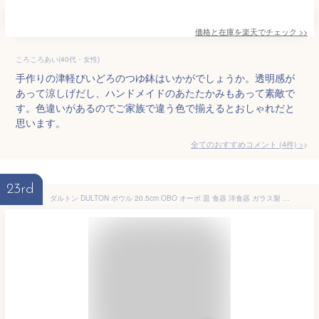
価格と在庫を
楽天
でチェック
>>
ころころあい(40代・女性)
手作りの津軽びいどろのつゆ鉢はいかがでしょうか。透明感が
あって涼しげだし、ハンドメイドのあたたかみもあって素敵で
す。色違いがあるのでご家族で違う色で揃えるとおしゃれだと
思います。
全てのおすすめコメント
(
4
件)
>
23rd
ダルトン DULTON ボウル 20.5cm OBO オーボ 皿 食器 洋食器 ガラス製 （ 大鉢 サラダボウル そうめん鉢 大皿 ガラス 鉢 お皿 ガラスボウル おしゃれ カフェ風 ）【39ショップ】