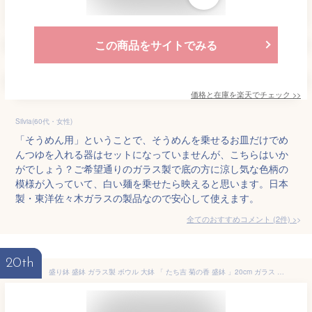
この商品をサイトでみる
価格と在庫を
楽天
でチェック
>>
Silvia(60代・女性)
「そうめん用」ということで、そうめんを乗せるお皿だけでめ
んつゆを入れる器はセットになっていませんが、こちらはいか
がでしょう？ご希望通りのガラス製で底の方に涼し気な色柄の
模様が入っていて、白い麺を乗せたら映えると思います。日本
製・東洋佐々木ガラスの製品なので安心して使えます。
全てのおすすめコメント
(
2
件)
>
20th
盛り鉢 盛鉢 ガラス製 ボウル 大鉢 「 たち吉 菊の香 盛鉢 」20cm ガラス ガラス食器 冷やし中華 冷麺 素麺 そうめん 花型 中鉢 取り鉢 深皿 サラダ 和食器 汁物 約20センチ 1枚 食器 皿 さら 器 おしゃれ 日本製 プレゼント ギフト 贈り物 ラッピング ブランド たちきち