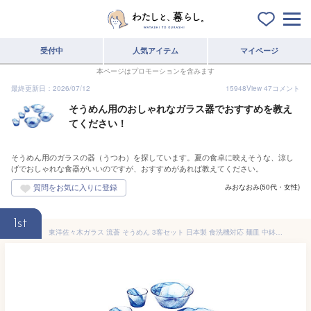
受付中
人気アイテム
マイページ
本ページはプロモーションを含みます
最終更新日：2026/07/12
15948
View
47
コメント
そうめん用のおしゃれなガラス器でおすすめを教え
てください！
そうめん用のガラスの器（うつわ）を探しています。夏の食卓に映えそうな、涼し
げでおしゃれな食器がいいのですが、おすすめがあれば教えてください。
みおなおみ(50代・女性)
1st
東洋佐々木ガラス 流蒼 そうめん 3客セット 日本製 食洗機対応 麺皿 中鉢 鉢 器 取り皿 深皿 皿 ガラス皿 食器 ギフト プレゼント 贈り物 G097-B71