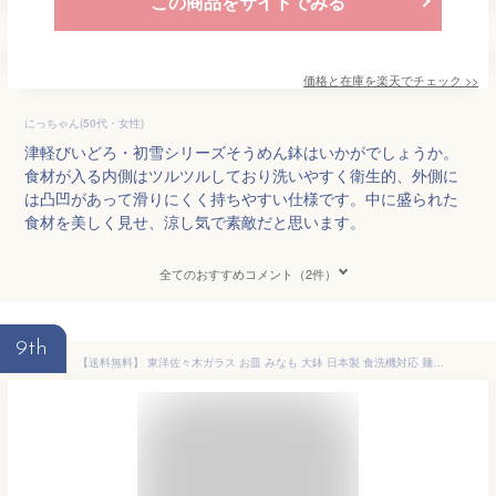
この商品をサイトでみる
価格と在庫を
楽天
でチェック
>>
にっちゃん(50代・女性)
津軽びいどろ・初雪シリーズそうめん鉢はいかがでしょうか。
食材が入る内側はツルツルしており洗いやすく衛生的、外側に
は凸凹があって滑りにくく持ちやすい仕様です。中に盛られた
食材を美しく見せ、涼し気で素敵だと思います。
全てのおすすめコメント（2件）
9th
【送料無料】 東洋佐々木ガラス お皿 みなも 大鉢 日本製 食洗機対応 麺皿 大皿 丸皿 器 皿 ガラス皿 食器 P-37306-JAN（ おしゃれ ガラス 和 和風 食洗機 お皿 そうめん皿 めん皿 そうめん 麺 大きい 業務用 プレゼント ）