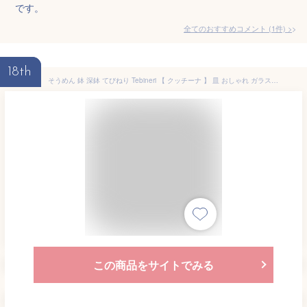
です。
全てのおすすめコメント
(
1
件)
>
18th
そうめん 鉢 深鉢 てびねり Tebineri 【 クッチーナ 】 皿 おしゃれ ガラス 器 ボウル ガラス 和食器 食器 夏 ガラス鉢 器 ボウル 素麺鉢 そうめん鉢 そうめん器 ガラス器 ガラス食器 おしゃれ 麺 冷麺 器 素麺 可愛い 夏 プレゼント 贈り物 新居祝い 夏のギフト
この商品をサイトでみる