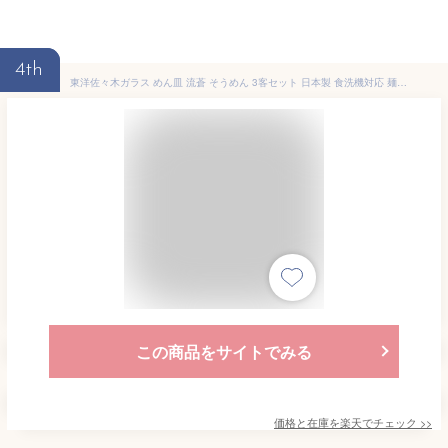
4th
東洋佐々木ガラス めん皿 流蒼 そうめん 3客セット 日本製 食洗機対応 麺皿 中鉢 鉢 器 取り皿 深皿 皿 ガラス皿 食器 ギフト プレゼント 贈り物 G097-B71（ おしゃれ 和 和風 ガラス お皿 そうめん皿 めん皿 ）
この商品をサイトでみる
価格と在庫を
楽天
でチェック
>>