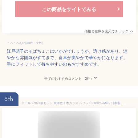
この商品をサイトでみる
価格と在庫を
楽天
でチェック
>>
ころころあい(40代・女性)
江戸硝子のそばちょこはいかがでしょうか。透け感があり、涼
やかな雰囲気がすてきで、食卓が爽やかで華やかになります。
手にフィットして持ちやすいのもおすすめです。
全てのおすすめコメント（2件）
6th
ボール 9cm 3個セット 東洋佐々木ガラス ルフレ P-50325-JAN / 日本製 ダイヤ柄 サラダ ボウル 小鉢 ガラス 食器 透明 クリア きれい 家庭用 業務用 プロユース まとめ売り /