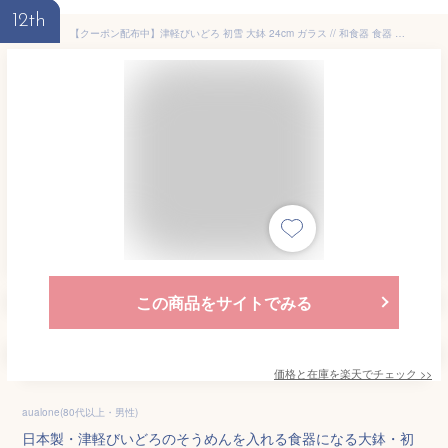
12th
【クーポン配布中】津軽びいどろ 初雪 大鉢 24cm ガラス // 和食器 食器 大鉢 麺鉢 盛鉢 ボウル サラダボウル ひやむぎ そうめん クリア カフェ食器 かわいい おしゃれ 買いまわり 日本製
この商品をサイトでみる
価格と在庫を
楽天
でチェック
>>
aualone(80代以上・男性)
日本製・津軽びいどろのそうめんを入れる食器になる大鉢・初