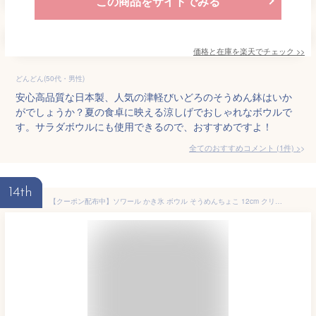
この商品をサイトでみる
価格と在庫を
楽天
でチェック
>>
どんどん(50代・男性)
安心高品質な日本製、人気の津軽びいどろのそうめん鉢はいか
がでしょうか？夏の食卓に映える涼しげでおしゃれなボウルで
す。サラダボウルにも使用できるので、おすすめですよ！
全てのおすすめコメント
(
1
件)
>
14th
【クーポン配布中】ソワール かき氷 ボウル そうめんちょこ 12cm クリア ガラス お洒落 おしゃれ 可愛い かわいい ガラス製 うつわ 器 カフェ食器 カフェ風 ガラスカップ 容器 デザートボウル デザートカップ ガラス製食器 食器 ボウル 丸 丸鉢 夏 涼しげ アデリア 石塚硝子