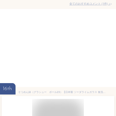
全てのおすすめコメント
(
1
件)
>
16th
そうめん鉢（グラシュー ボール23）【日本製 ソーダライムガラス 食洗機使用可能 】ガラス食器 そうめん／食器