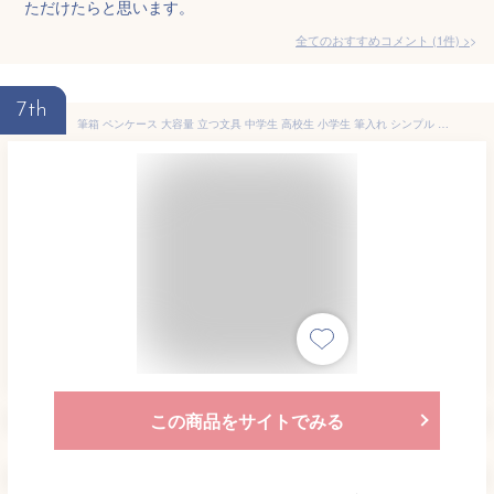
ただけたらと思います。
全てのおすすめコメント
(
1
件)
>
7th
筆箱 ペンケース 大容量 立つ文具 中学生 高校生 小学生 筆入れ シンプル おしゃれ ふでばこ ぺんけーす かわいい 男の子 女の子 帆布 小物収納 ペンポーチ マチつき 多機能 ペン入れ キャンバス ペンスタンド 自立大きく開く 文房具
この商品をサイトでみる