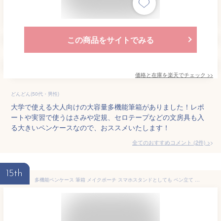
この商品をサイトでみる
価格と在庫を
楽天
でチェック
>>
どんどん(50代・男性)
大学で使える大人向けの大容量多機能筆箱がありました！レポ
ートや実習で使うはさみや定規、セロテープなどの文房具も入
る大きいペンケースなので、おススメいたします！
全てのおすすめコメント
(
2
件)
>
15th
多機能ペンケース 筆箱 メイクポーチ スマホスタンドとしても ペン立て 筆筒 ペンスタンド 文房具 ペンケース 父の日 敬老の日 母の日 ステーショナリー コンパクト 誕生祝い 入学 お家時間 贈り物 男の子 女の子 きれい おしゃれ 送料込み