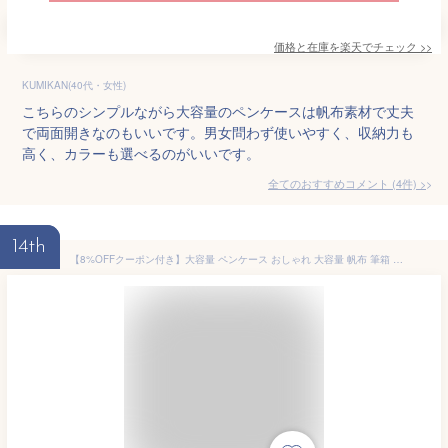
価格と在庫を
楽天
でチェック
>>
KUMIKAN(40代・女性)
こちらのシンプルながら大容量のペンケースは帆布素材で丈夫
で両面開きなのもいいです。男女問わず使いやすく、収納力も
高く、カラーも選べるのがいいです。
全てのおすすめコメント
(
4
件)
>
14th
【8%OFFクーポン付き】大容量 ペンケース おしゃれ 大容量 帆布 筆箱 多機能 ポーチ 男の子 女の子 子供 小学生 中学生 高校生 大学生 社会人用 ペンポーチ 学生 入学 新入学 便利 シンプル ふで箱 ふでばこ 学校 文房具 筆記用具 お祝い