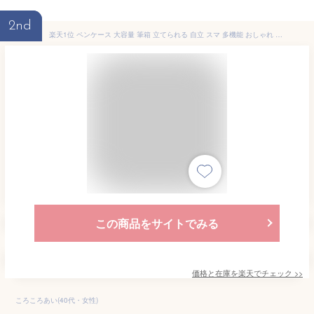
2nd
楽天1位 ペンケース 大容量 筆箱 立てられる 自立 スマ 多機能 おしゃれ シンプル 便利 ペンタテ ペン縦 タテヨコ ポーチ かわいい 小学校 中学校 高校 大学生 学生 男子 女子 社会人 ペンスタンド デテクールペンケース ふでばこ
この商品をサイトでみる
価格と在庫を
楽天
でチェック
>>
ころころあい(40代・女性)