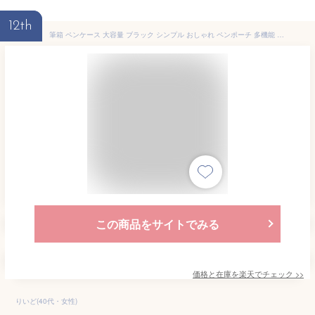
12th
筆箱 ペンケース 大容量 ブラック シンプル おしゃれ ペンポーチ 多機能 筆入れ 文具収納 大人 高校生 中学生 男の子 女の子 大学生 小学生 子供 社会人用 文具ポーチ
この商品をサイトでみる
価格と在庫を
楽天
でチェック
>>
りいど(40代・女性)