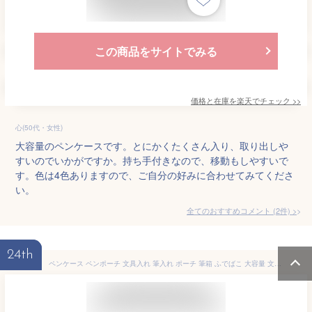
この商品をサイトでみる
価格と在庫を
楽天
でチェック
>>
心(50代・女性)
大容量のペンケースです。とにかくたくさん入り、取り出しや
すいのでいかがですか。持ち手付きなので、移動もしやすいで
す。色は4色ありますので、ご自分の好みに合わせてみてくださ
い。
全てのおすすめコメント
(
2
件)
>
24th
ペンケース ペンポーチ 文具入れ 筆入れ ポーチ 筆箱 ふでばこ 大容量 文房具収納 文房具バッグ 筆記用具 小物入れポーチ 化粧品収納 化粧バッグ りょこバッグ ボックス型ペンケース 収納ポーチ ペンケース筆箱 多機能ペンケース ふで箱