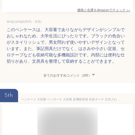
価格と在庫を
Amazon
でチェック
>>
song1yong3(30代・女性)
このペンケースは、大容量でありながらデザインがシンプルで
おしゃれなため、大学生活にぴったりです。ブラックの色合い
がスタイリッシュで、男女問わず使いやすいデザインとなって
います。また、筆記用具だけでなく、はさみや小さい定規、セ
ロテープなども収納可能な多機能設計です。内部には便利な仕
切りがあり、文房具を整理して収納することができます。
全てのおすすめコメント（2件）
5th
ペンケース 大容量 ペンポーチ 大容量 多機能筆箱 化粧ポーチ 文具入れ 筆入れ ポーチ 多機能 ふでばこ 大容量 文房具バッグ 筆記用具 小物入れポーチ ツールペンケース 化粧品収納 化粧バッグ ボックス型ペンケース 収納ポーチ ふで箱 約18.5cm 筆箱 大容量 バッグ