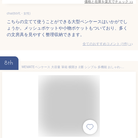
価格と在庫を
楽天
でチェック
>>
chai(50代・女性)
こちらの立てて使うことができる大型ペンケースはいかがでし
ょうか。メッシュポケットや小物ポケットもついており、多く
の文房具を見やすく整理収納できます。
全てのおすすめコメント
(
1
件)
>
8th
WEMATEペンケース 大容量 筆箱 横開き 2層 シンプル 多機能 おしゃれ-ジッパー ペンホルダー付き 強力な分類と収納力 ガジェットポーチ 収納ポーチ 旅行 出張 女の子、男の子、大人、小学生、高校生、大学生用 ダークグレー