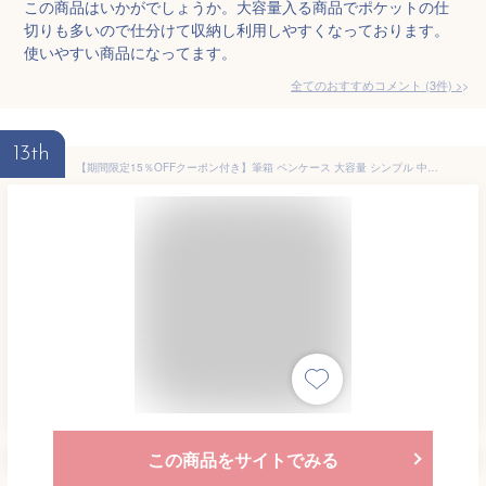
この商品はいかがでしょうか。大容量入る商品でポケットの仕
切りも多いので仕分けて収納し利用しやすくなっております。
使いやすい商品になってます。
全てのおすすめコメント
(
3
件)
>
13th
【期間限定15％OFFクーポン付き】筆箱 ペンケース 大容量 シンプル 中学生 両面開き ペンケース おしゃれ 高校生 筆箱 帆布 筆入れ 小物収納 ふでばこ ペン袋 ツールペンケース ポーチ 多機能ペンケース かわいい 文具 学生 高校生 小学生 大学生 男の子 女の子 子供
この商品をサイトでみる