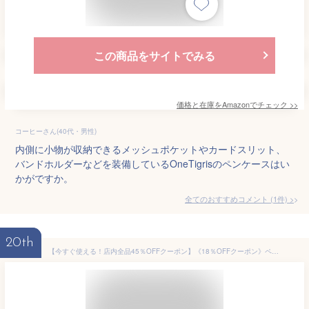
この商品をサイトでみる
価格と在庫を
Amazon
でチェック
>>
コーヒーさん(40代・男性)
内側に小物が収納できるメッシュポケットやカードスリット、
バンドホルダーなどを装備しているOneTigrisのペンケースはい
かがですか。
全てのおすすめコメント
(
1
件)
>
20th
【今すぐ使える！店内全品45％OFFクーポン】《18％OFFクーポン》ペンケース 大容量 マチつき 筆箱 多機能 ツールペンケース ポーチ 中小学生 高校生 大学生 男の子 女の子 子供 サラリーマン ビジネス 社会人用 帆布 マチ付き ペンケース