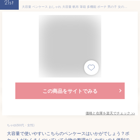
21st
大容量 ペンケース おしゃれ 大容量 帆布 筆箱 多機能 ポーチ 男の子 女の子 子供 小学生 中学生 高校生 大学生 社会人用 ペンポーチ 学生 入学 便利 シンプル ふで箱 ふでばこ 文房具 筆記用具 お祝い
この商品をサイトでみる
価格と在庫を
楽天
でチェック
>>
ちゃゆ(50代・女性)
大容量で使いやすいこちらのペンケースはいかがでしょう？ポ
ケットがたくさんついていて小物の整理がしやすいのも便利で