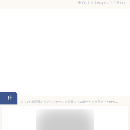
全てのおすすめコメント
(
1
件)
>
11th
おしゃれ韓国風クリアペンケース 大容量スリムポーチ 自立型クリアポケット 高校生女子に人気 かわいい文具アクセサリー クリスマスプレゼント 学生向けシンプルデザイン レトロ平成テイスト 大学生中学生にも 便利な多機能ペンケース