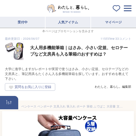
受付中
人気アイテム
マイページ
本ページはプロモーションを含みます
最終更新日：2026/06/07
1155
View
33
コメント
大人用多機能筆箱｜はさみ、小さい定規、セロテー
プなど文房具も入る筆箱のおすすめは？
大学に進学しますがレポートや実習で使うはさみ、小さい定規、セロテープなどの
文房具と、筆記用具もたくさん入る多機能筆箱を探しています。おすすめを教えて
下さい。
わたしと、暮らし。編集部
1st
ペンケース ペンポーチ 文具入れ 筆入れ ポーチ 筆箱 ふでばこ 大容量 文房具収納 文房具バッグ 筆記用具 小物入れポーチ 化粧品収納 化粧バッグ りょこバッグ ボックス型ペンケース 収納ポーチ ペンケース筆箱 多機能ペンケース ふで箱