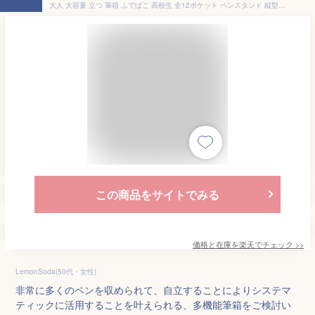
大人 大容量 立つ 筆箱 ふでばこ 高校生 全12ポケット ペンスタンド 縦型 自立 文房具 筆箱 手帳が入るペンケース 女子 かわいい 文具 多機能 軽量 女子 仕切り 手帳が入るペンケース 子供 ペン立て 収納 整理 おしゃれ たくさん入る
この商品をサイトでみる
価格と在庫を
楽天
でチェック
>>
LemonSoda(50代・女性)
非常に多くのペンを収められて、自立することによりシステマ
ティックに活用することを叶えられる、多機能筆箱をご検討い