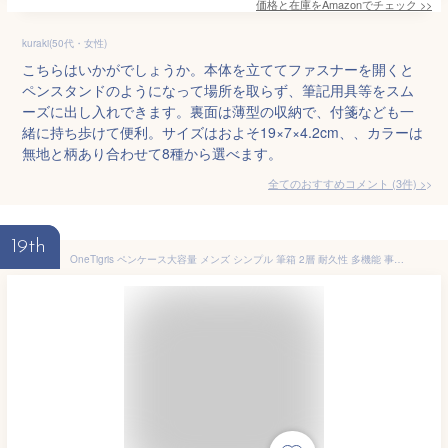
価格と在庫を
Amazon
でチェック
>>
kuraki(50代・女性)
こちらはいかがでしょうか。本体を立ててファスナーを開くと
ペンスタンドのようになって場所を取らず、筆記用具等をスム
ーズに出し入れできます。裏面は薄型の収納で、付箋なども一
緒に持ち歩けて便利。サイズはおよそ19×7×4.2cm、、カラーは
無地と柄あり合わせて8種から選べます。
全てのおすすめコメント
(
3
件)
>
19th
OneTigris ペンケース大容量 メンズ シンプル 筆箱 2層 耐久性 多機能 事務用品 ツールポーチ 小物入れ 男の子 女の子 社会人用 学生用 小学生 中学生 高校生 (グリーン)