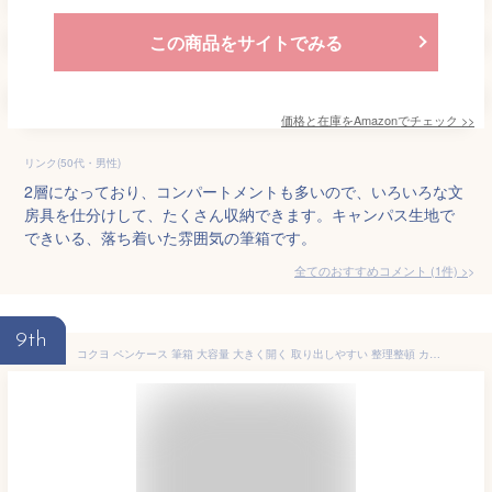
この商品をサイトでみる
価格と在庫を
Amazon
でチェック
>>
リンク(50代・男性)
2層になっており、コンパートメントも多いので、いろいろな文
房具を仕分けして、たくさん収納できます。キャンパス生地で
できいる、落ち着いた雰囲気の筆箱です。
全てのおすすめコメント
(
1
件)
>
9th
コクヨ ペンケース 筆箱 大容量 大きく開く 取り出しやすい 整理整頓 カバコ F-VBF261DB