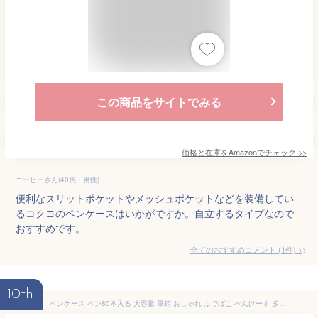
この商品をサイトでみる
価格と在庫を
Amazon
でチェック
>>
コーヒーさん(40代・男性)
便利なスリットポケットやメッシュポケットなどを装備してい
るコクヨのペンケースはいかがですか。自立するタイプなので
おすすめです。
全てのおすすめコメント
(
1
件)
>
10th
ペンケース ペン80本入る 大容量 筆箱 おしゃれ ふでばこ ぺんけーす 多機能 シンプル かわいい ツールペンケース ポーチ 女の子 男の子 小学生 中学生 高校生 人気 新学期 入学入園 入学祝い プレゼント 子供 大人 兼用 便利 ペン入れ 小物入れ 文房具