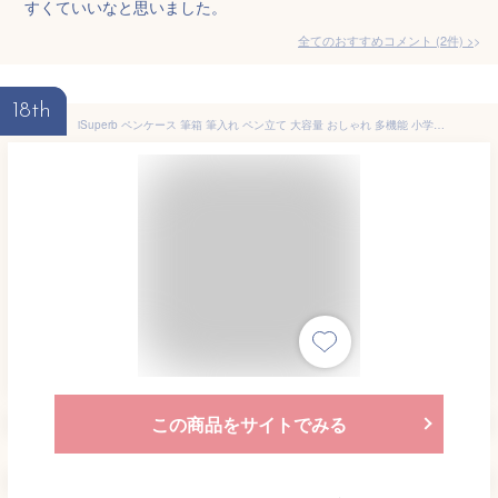
すくていいなと思いました。
全てのおすすめコメント
(
2
件)
>
18th
iSuperb ペンケース 筆箱 筆入れ ペン立て 大容量 おしゃれ 多機能 小学生 中学生 文具ケース 小物収納 学生用 文具バッグ 成人祝い 誕生日 進学 新学期 ブラック ブルー ピンク (ブラック/二層)
この商品をサイトでみる