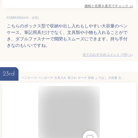
価格と在庫を
楽天
でチェック
>>
KUMIKAN(40代・女性)
こちらのボックス型で収納や出し入れもしやすい大容量のペン
ケース。筆記用具だけでなく、文具類や小物も入れることがで
き、ダブルファスナーで開閉もスムーズにできます。持ち手付
きなのもいいですね。
全てのおすすめコメント
(
1
件)
>
23rd
ペンケース ペンポーチ 文具入れ 筆入れ ポーチ 筆箱 ふでばこ 大容量 文房具収納 文房具バッグ 筆記用具 小物入れポーチ 化粧品収納 化粧バッグ りょこバッグ ボックス型ペンケース 収納ポーチ ペンケース筆箱 多機能ペンケース ふで箱