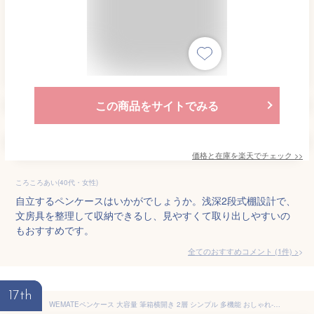
この商品をサイトでみる
価格と在庫を
楽天
でチェック
>>
ころころあい(40代・女性)
自立するペンケースはいかがでしょうか。浅深2段式棚設計で、
文房具を整理して収納できるし、見やすくて取り出しやすいの
もおすすめです。
全てのおすすめコメント
(
1
件)
>
17th
WEMATEペンケース 大容量 筆箱横開き 2層 シンプル 多機能 おしゃれ-ジッパー ペンホルダー付き 強力な分類と収納力 ガジェットポーチ 収納ポーチ 旅行 出張 女の子、男の子、大人、小学生、高校生、大学生用-ブラック