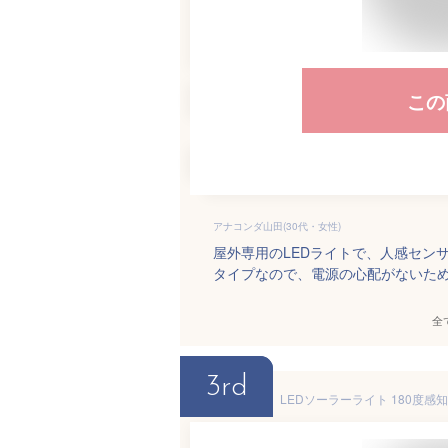
この
アナコンダ山田(30代・女性)
屋外専用のLEDライトで、人感セン
タイプなので、電源の心配がないた
全
3rd