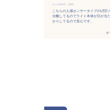
ちゃゆ(50代・女性)
こちらの人感センサータイプのLED
分離してるのでライト本体が日が当
かりしてるので安心です。
全