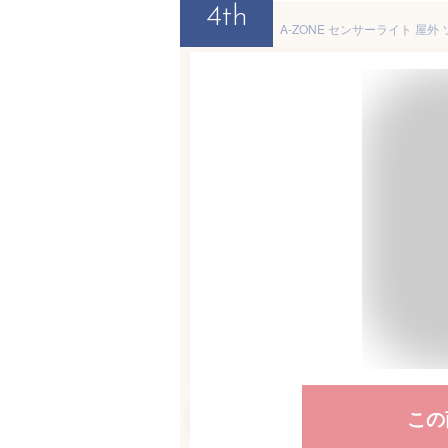
4th
この