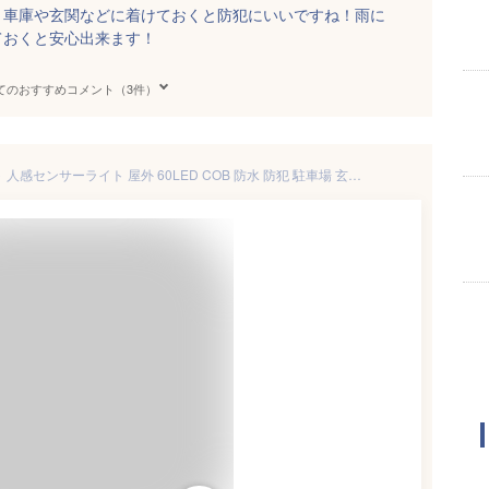
、車庫や玄関などに着けておくと防犯にいいですね！雨に
ておくと安心出来ます！
てのおすすめコメント（3件）
ソーラーライト センサーライト 人感センサーライト 屋外 60LED COB 防水 防犯 駐車場 玄関 カーポート 庭 充電池式 明るい 防犯 太陽光 自動点灯 防犯灯 ソーラー LED ガーデンライト エントランス