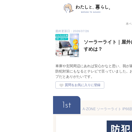
本ペ
最終更新日：2026/07/26
ソーラーライト｜屋外
すめは？
車庫や玄関周辺にあれば安心かなと思い、我が
防犯対策にもなるとテレビで言っていました。
プだとありがたいです。
1st