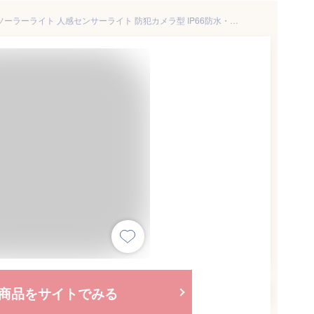
A-ZONE センサーライト 屋外 ソーラーライト 人感センサーライト 防犯カメラ型 IP66防水・防塵 省エネ 太陽光充電 配線・電源不要 ダミーカメラ 8LED 自動夜間点灯 人感検知 360°角度調節可能 壁掛け庭先 玄関周りなど対応
商品をサイトでみる