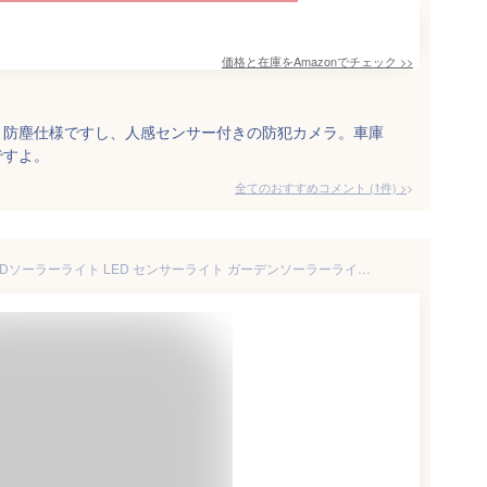
価格と在庫を
Amazon
でチェック
>>
・防塵仕様ですし、人感センサー付きの防犯カメラ。車庫
ですよ。
全てのおすすめコメント
(
1
件)
>
【クーポン最大300円OFF】LEDソーラーライト LED センサーライト ガーデンソーラーライト ガーデンライト ソーラー 屋外 防水 おしゃれ ソーラーガーデンライト 人感センサーライト ガーデン 防犯 照明 外灯 LEDライト 送料無料