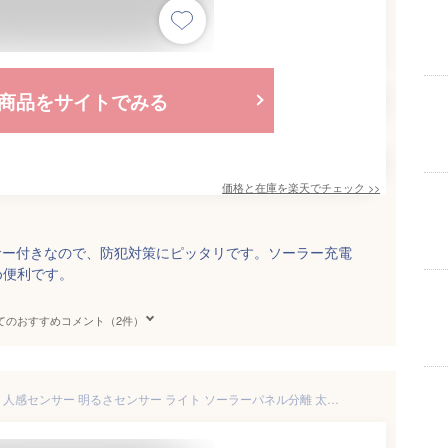
商品をサイトでみる
価格と在庫を
楽天
でチェック
>>
サー付きなので、防犯対策にピッタリです。ソーラー充電
め便利です。
てのおすすめコメント（2件）
LEDソーラーライト 180度感知 人感センサー 明るさセンサー ライト ソーラーパネル分離 太陽光充電 自動点灯 RGB照明 IP65防水 防犯 玄関 ◇ALW-YL002-5B | ソーラーライト おしゃれ ledライト 人感センサーライト 屋外 センサーライト ソーラー 防水 玄関灯 外 外灯 led