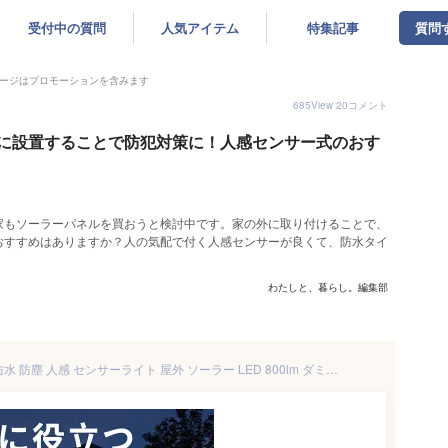
受付中の質問
人気アイテム
特集記事
質問
ージはプロモーションを含みます
685
View
20
コメント
に設置することで防犯対策に！人感センサー式のおす
家もソーラーパネルを買おうと検討中です。家の外に取り付けることで、
おすすめはありますか？人の気配で付く人感センサーが良くて、防水タイ
わたしと、暮らし。編集部
A-ZONE ソーラーライト IP66防水 防塵 人感 センサーライト 屋外 ソーラー LED 800lm ダミーカメラ 防犯 カメラ型 防犯対策 センサー 防犯カメラライト 外灯 明るい 自動夜間点灯 角度調節 空き巣 泥棒対策 防犯グッズ