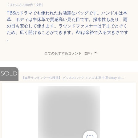
くまたんさん(50代・女性)
TBSのドラマでも使われたお洒落なバッグです。ハンドルは本
革、ボディは牛床革で質感高い見た目です。撥水性もあり、雨
の日も安心して使えます。ラウンドファスナーは下までとぞく
ため、広く開けることができます。A4は余裕で入る大きさです
。
全てのおすすめコメント（2件）
SOLD
【楽天ランキング一位獲得】 ビジネスバッグ メンズ 本革 牛革 2way 自立 13.3インチ PC対応 A4 出張 大容量 ビジネスバック ショルダー バッグ バック カバン 通勤 就活 斜めがけ ブリーフケース ノート パソコン 手提げ VORQIT aiz