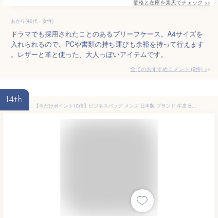
価格と在庫を
楽天
でチェック
>>
あかり(40代・女性)
ドラマでも採用されたことのあるブリーフケース。A4サイズを
入れられるので、PCや書類の持ち運びも余裕を持って行えます
。レザーと革と使った、大人っぽいアイテムです。
全てのおすすめコメント
(
2
件)
>
14th
【今だけポイント10倍】ビジネスバッグ メンズ 日本製 ブランド 牛皮 BAGGEX 暁 あかつき ブリーフバッグ 3層式 ダークブラウン ネイビー ギフト 送料無料