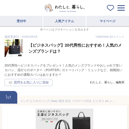
受付中
人気アイテム
マイページ
本ページはプロモーションを含みます
最終更新日：2026/08/05
1669
View
23
コメント
【ビジネスバッグ】20代男性におすすめ！人気のメ
ンズブランドは？
20代男性へビジネスバッグをプレゼント！人気のメンズブランドやおしゃれで安い
カバン、流行りのポーター（PORTER）のトートバッグ・リュックなど、就職祝い
におすすめの通勤カバンはありますか？
わたしと、暮らし。編集部
1st
メンズ ビジネスバッグ 2way 就活 自立 パスケース付き ビジネス a4 ショルダー 大容量 撥水 社会人 リクルート イタリア ブランド 男性用 グッシオ ウォーモ イタリア レザー イチオシ グッシオメンズ