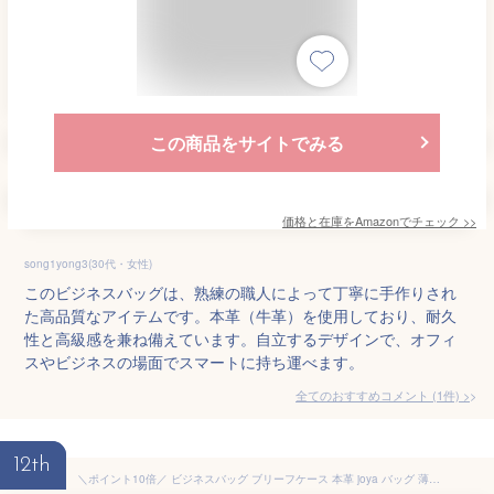
この商品をサイトでみる
価格と在庫を
Amazon
でチェック
>>
song1yong3(30代・女性)
このビジネスバッグは、熟練の職人によって丁寧に手作りされ
た高品質なアイテムです。本革（牛革）を使用しており、耐久
性と高級感を兼ね備えています。自立するデザインで、オフィ
スやビジネスの場面でスマートに持ち運べます。
全てのおすすめコメント
(
1
件)
>
12th
＼ポイント10倍／ ビジネスバッグ ブリーフケース 本革 joya バッグ 薄型 メンズ ヌメ革 レザー ビジネス 通勤 通学 人気 ブランド レディース 高級 a4 大きい カバン 鞄 パソコンバッグ PCバッグ 軽量 軽い スリム 薄マチ 出張 手提げ JOYA