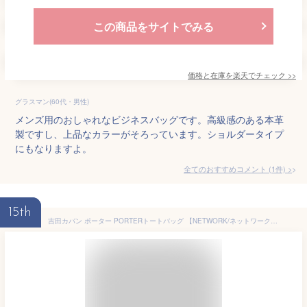
この商品をサイトでみる
価格と在庫を
楽天
でチェック
>>
グラスマン(60代・男性)
メンズ用のおしゃれなビジネスバッグです。高級感のある本革
製ですし、上品なカラーがそろっています。ショルダータイプ
にもなりますよ。
全てのおすすめコメント
(
1
件)
>
15th
吉田カバン ポーター PORTERトートバッグ 【NETWORK/ネットワーク】 662-08384 ブラック