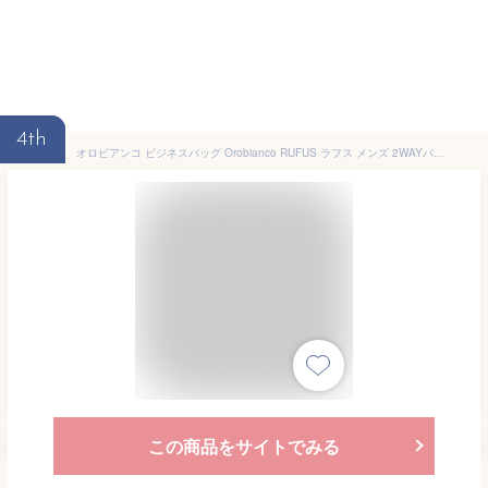
4th
オロビアンコ ビジネスバッグ Orobianco RUFUS ラフス メンズ 2WAYバッグ ブリーフケース 男性用 本革 革 ブランド リモンタナイロン/レザー LIMONTA ブラック/ネイビー/チャコール 通勤バッグ イタリア製
この商品をサイトでみる