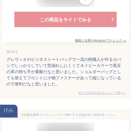
この商品をサイトでみる
価格と在庫を
Amazon
でチェック
>>
猫大好き
グレヴィオのビジネストートバッグで一流の鞄職人が作るカバ
ンでしっかりしていて型崩れしにくくてネイビーカラーで黒豆
の革の持ち手が素敵だなと思いました。ショルダーバッグとし
ても使えてフロントに小物ファスナーがあって縦になっている
ので便利だなと思いました。
全てのおすすめコメント
(
1
件)
>
17th
【5H限定豪華プレゼント｜1/11 19時〜】公式認定店｜特典付き｜コールマン リュック ビジネスリュック メンズ アウトドアブランド 通勤 大容量 出張 A4 B4 26L Coleman outbiz-tr lbpr