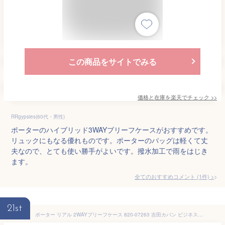
この商品をサイトでみる
価格と在庫を
楽天
でチェック
>>
RRgypsies(60代・男性)
ポーターのハイブリッド3WAYブリーフケースがおすすめです。
リュックにもなる優れものです。ポーターのバッグは軽くて丈
夫なので、とても使い勝手がよいです。撥水加工で雨をはじき
ます。
全てのおすすめコメント
(
1
件)
>
21st
ポーター リアル 2WAYブリーフケース 820-07263 吉田カバン ビジネスバッグ メンズ ブランド 大容量 防水 2WAY A4 B4 PORTER