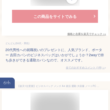
この商品をサイトでみる
価格と在庫を
楽天
でチェック
>>
どんどん(50代・男性)
20代男性への就職祝いのプレゼントに、人気ブランド、ポータ
ー 吉田カバンのビジネスバッグはいかがでしょうか？2wayで持
ち歩きができる通勤カバンなので、オススメです。
全てのおすすめコメント
(
1
件)
>
6th
【楽天1位受賞】ビジネスバッグ メンズ A4 就活 通勤 大容量 ノートPC 軽量 ショルダーベルト 表面撥水加工 2WAY 13.3インチ レディース メンズバッグ 就活バッグ パソコンバッグ ビジネスバック PCバッグ ブリーフケース