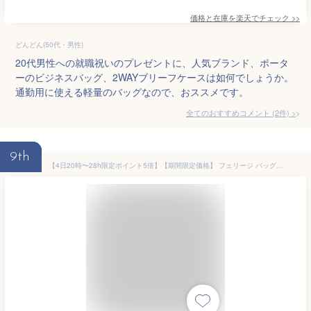
価格と在庫を
楽天
でチェック
>>
どんどん(50代・男性)
20代男性への就職祝いのプレゼントに、人気ブランド、ポータ
ーのビジネスバッグ、2WAYブリーフケースは如何でしょうか。
通勤用に使える軽量のバッグなので、おススメです。
全てのおすすめコメント
(
2
件)
>
9th
【4日20時〜28h限定ポイント5倍】【期間限定価格】 フェリージ バッグ ビジネスバッグ ブリーフケース トートバッグ FELISI 12/39 DS 選べるカラー