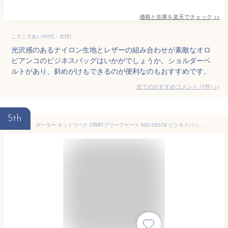
価格と在庫を
楽天
でチェック
>>
ころころあい(40代・女性)
光沢感のあるナイロン生地とレザーの組み合わせが素敵なオロ
ビアンコのビジネスバッグはいかがでしょうか。ショルダーベ
ルトがあり、斜めがけもできるのが便利なのもおすすめです。
全てのおすすめコメント
(
1
件)
>
5th
ポーター ネットワーク 2WAYブリーフケース 662-08378 ビジネスバッグ B4 2ルーム 軽量 メンズ レディース 吉田カバン porter クリスマスプレゼント