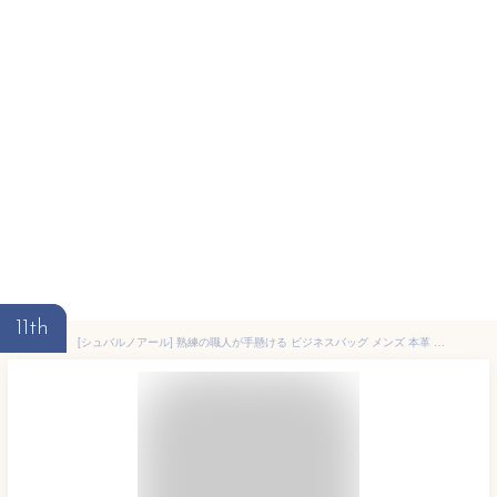
11th
[シュバルノアール] 熟練の職人が手懸ける ビジネスバッグ メンズ 本革 革 レザー 大容量 牛革 自立 通勤 ビジネス 【本革証明済】 (グリーン)