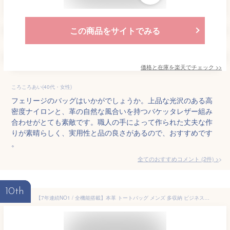
この商品をサイトでみる
価格と在庫を
楽天
でチェック
>>
ころころあい(40代・女性)
フェリージのバッグはいかがでしょうか。上品な光沢のある高
密度ナイロンと、革の自然な風合いを持つバケッタレザー組み
合わせがとても素敵です。職人の手によって作られた丈夫な作
りが素晴らしく、実用性と品の良さがあるので、おすすめです
。
全てのおすすめコメント
(
2
件)
>
10th
【7年連続NO1 / 全機能搭載】本革 トートバッグ メンズ 多収納 ビジネス 12ポケット キャリーオン 大きめ A4 B4 鞄 ビジネストートバッグ トートバック トートバッグメンズ ファスナー付きブランド ビジネスバッグ 通勤 ブランド おしゃれ カジュアル pc 大容量 / RT1