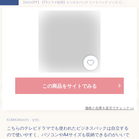
【43%OFF】【TVドラマ使用】ビジネスバッグ トートバッグ メンズ ビジネストート トートバック トート 2way メンズバッグ 自立 ビジネス 大容量 出張 大きめ レザー A4 B4 pc収納 人気 通勤 通学 ギフト プレゼント GOLDMEN GB607
この商品をサイトでみる
価格と在庫を
楽天
でチェック
>>
KUMIKAN(40代・女性)
こちらのテレビドラマでも使われたビジネスバックは自立する
ので使いやすく、パソコンやA4サイズも収納できるのがいいで