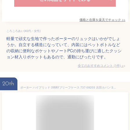
価格と在庫を
楽天
でチェック
>>
ころころあい(40代・女性)
軽量で頑丈な生地で作ったポーターのリュックはいかがでしょ
うか。自立する構造になっていて、内装にはペットボトルなど
の収納に便利なポケットやノートPCの持ち運びに適したクッシ
ョン材入りポケットもあるので、通勤にぴったりです。
全てのおすすめコメント
(
1
件)
>
20th
ポーター ハイブリッド 3WAYブリーフケース 737-09203 吉田カバン 3WAY ビジネスバッグ リュック メンズ ブランド スリム 軽量 A4 PORTER