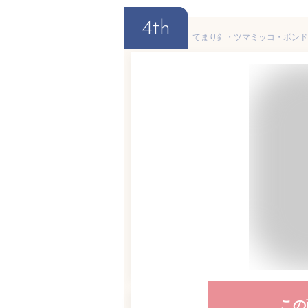
4th
この