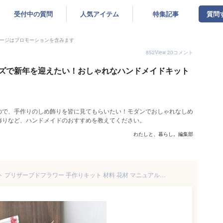
受付中の質問
人気アイテム
特集記事
質問
ージはプロモーションを含みます
852
View
20
コメント
ズで新年を迎えたい！おしゃれなハンドメイドキット
ので、手作りのしめ飾りを皆に見てもらいたい！モダンでおしゃれなしめ
飾りなど、ハンドメイドのおすすめを教えてください。
わたしと、暮らし。編集部
お正月 しめ飾り アレンジキット プリザーブドフラワー 手作りキット 材料 花材 マニュアル付 プリザーブドフラワーしめ縄 手作りキット お正月 注連縄 しめ飾り 手作りキット 和モダン お正月 和モダン 玄関 プリザーブドフラワー 和モダン お正月アレンジ ハンドメイド