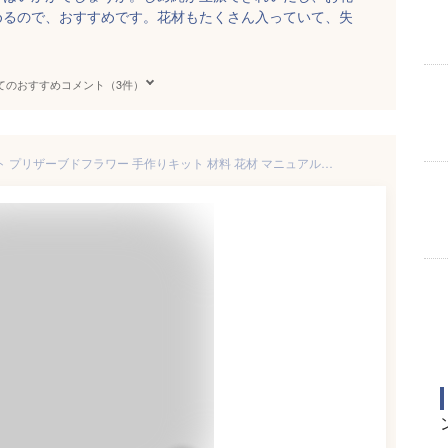
めるので、おすすめです。花材もたくさん入っていて、失
てのおすすめコメント（3件）
お正月 しめ飾り アレンジキット プリザーブドフラワー 手作りキット 材料 花材 マニュアル付 プリザーブドフラワーしめ縄 手作りキット お正月 注連縄 しめ飾り 手作りキット 和モダン お正月 和モダン 玄関 プリザーブドフラワー 和モダン お正月アレンジ ハンドメイド