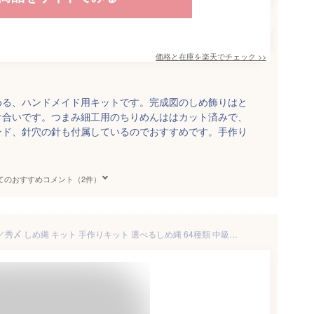
価格と在庫を
楽天
でチェック
>>
める、ハンドメイド用キットです。完成図のしめ飾りはと
け合いです。つまみ細工用のちりめんははカット済みで、
ンド、針穴の針も付属しているのでおすすめです。手作り
てのおすすめコメント（2件）
＼スーパーSALE限定クーポン／秀〆 しめ縄 キット 手作りキット 選べるしめ縄 64種類 中級編 正月飾り 玄関 室内 モダン しめ縄 リース おしゃれ ハンドメイド クラフト アレンジ 手作り 正月飾り ハロウィン クリスマス 紙リース