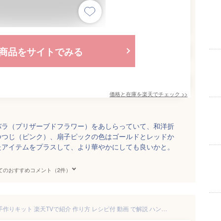
商品をサイトでみる
価格と在庫を
楽天
でチェック
>>
バラ（プリザーブドフラワー）をあしらっていて、和洋折
つつじ（ピンク）、扇子ピックの色はゴールドとレッドか
たアイテムをプラスして、より華やかにしても良いかと。
てのおすすめコメント（2件）
毎月変わる フラワークラフト 手作りキット 楽天TVで紹介 作り方 レシピ付 動画 で解説 ハンドメイド スワッグお正月飾り デコレーション 毎月いろいろなデザインが楽しめる ハンドメイドキット ドライフラワー プリザーブドフラワー リース スワッグ アレンジ