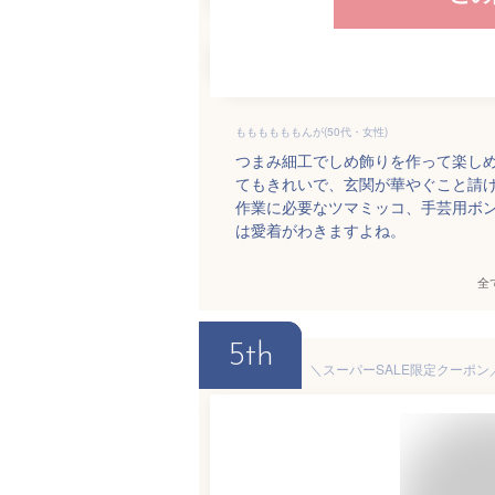
ももももももんが(50代・女性)
つまみ細工でしめ飾りを作って楽し
てもきれいで、玄関が華やぐこと請
作業に必要なツマミッコ、手芸用ボ
は愛着がわきますよね。
全
5th