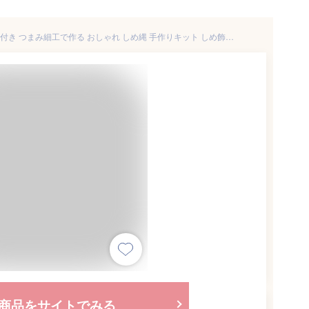
てまり針・ツマミッコ・ボンド付き つまみ細工で作る おしゃれ しめ縄 手作りキット しめ飾り 注連縄 手芸 ハンドメイド お正月飾り 玄関 ドア ディスプレイ
商品をサイトでみる