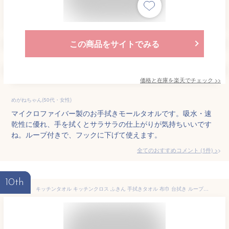
この商品をサイトでみる
価格と在庫を
楽天
でチェック
>>
めがねちゃん(50代・女性)
マイクロファイバー製のお手拭きモールタオルです。吸水・速
乾性に優れ、手を拭くとサラサラの仕上がりが気持ちいいです
ね。ループ付きで、フックに下げて使えます。
全てのおすすめコメント
(
1
件)
>
10th
キッチンタオル キッチンクロス ふきん 手拭きタオル 布巾 台拭き ループ付き 食器拭き マイクロファイバー 厚手生地 吸水 速乾 30x30cm 防臭 衛生 抗菌 12枚セット