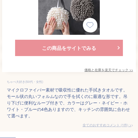
この商品をサイトでみる
価格と在庫を
楽天
でチェック
>>
ちゃぺ大好き(50代・女性)
マイクロファイバー素材で吸収性に優れた手拭きタオルです。
モール状の丸いフォルムなので手を拭くのに最適な形です。吊
り下げに便利なループ付きで、カラーはグレー・ネイビー・ホ
ワイト・ブルーの4色ありますので、キッチンの雰囲気に合わせ
て選べます。
全てのおすすめコメント
(
1
件)
>