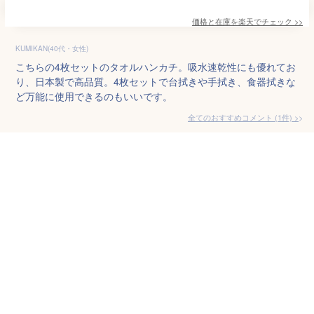
価格と在庫を
楽天
でチェック
>>
KUMIKAN(40代・女性)
こちらの4枚セットのタオルハンカチ。吸水速乾性にも優れてお
り、日本製で高品質。4枚セットで台拭きや手拭き、食器拭きな
ど万能に使用できるのもいいです。
全てのおすすめコメント
(
1
件)
>