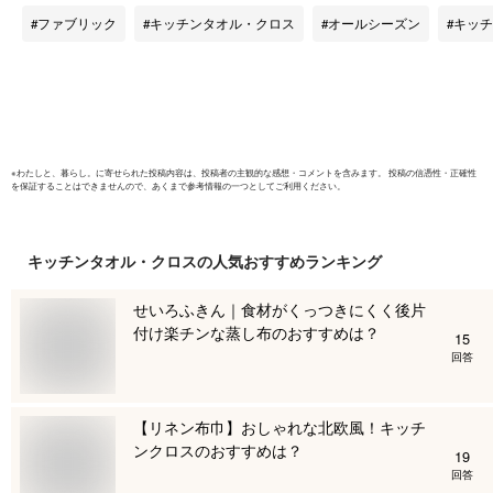
おしゃれ タオル ト
所 ギフト
ファブリック
キッチンタオル・クロス
オールシーズン
キッチ
イレ 洗面所 キッチ
答品 プレ
ン 幼稚園 子供 吊り
老の日 父
下げループ付きタオ
日 実用的
ル マイクロファイバ
イビー
ー シェニール
※
わたしと、暮らし。
に寄せられた投稿内容は、投稿者の主観的な感想・コメントを含みます。 投稿の信憑性・正確性
を保証することはできませんので、あくまで参考情報の一つとしてご利用ください。
キッチンタオル・クロス
の人気おすすめランキング
せいろふきん｜食材がくっつきにくく後片
付け楽チンな蒸し布のおすすめは？
15
回答
【リネン布巾】おしゃれな北欧風！キッチ
ンクロスのおすすめは？
19
回答