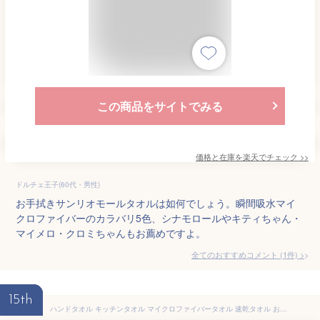
この商品をサイトでみる
価格と在庫を
楽天
でチェック
>>
ドルチェ王子(60代・男性)
お手拭きサンリオモールタオルは如何でしょう。瞬間吸水マイ
クロファイバーのカラバリ5色、シナモロールやキティちゃん・
マイメロ・クロミちゃんもお薦めですよ。
全てのおすすめコメント
(
1
件)
>
15th
ハンドタオル キッチンタオル マイクロファイバータオル 速乾タオル お手拭きタオル ボール型 ハンドタオル ふわふわ 強力吸水 ループ付き 壁掛けタオル 肌触り良い 柔らかい 台拭き キッチン/洗面台/家庭用 キッチン用品 プレゼント 贈り物 (グレー)