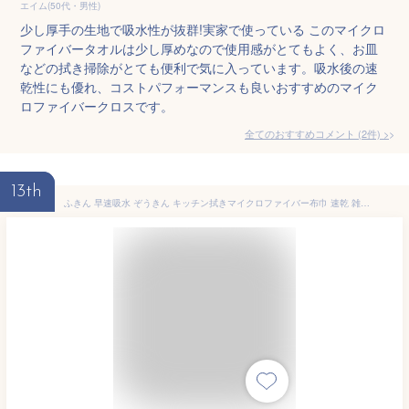
エイム(50代・男性)
少し厚手の生地で吸水性が抜群!実家で使っている このマイクロ
ファイバータオルは少し厚めなので使用感がとてもよく、お皿
などの拭き掃除がとても便利で気に入っています。吸水後の速
乾性にも優れ、コストパフォーマンスも良いおすすめのマイク
ロファイバークロスです。
全てのおすすめコメント
(
2
件)
>
13th
ふきん 早速吸水 ぞうきん キッチン拭きマイクロファイバー布巾 速乾 雑巾 台拭き 食器 拭き、手拭き用ハンドタオル ガラス 窓鏡洗面台拭きタオル 掃除用品 ワッフル調【４枚 30*30cm】ブルーグレー