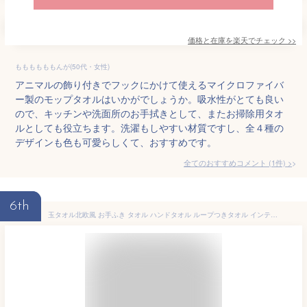
価格と在庫を
楽天
でチェック
>>
ももももももんが(50代・女性)
アニマルの飾り付きでフックにかけて使えるマイクロファイバ
ー製のモップタオルはいかがでしょうか。吸水性がとても良い
ので、キッチンや洗面所のお手拭きとして、またお掃除用タオ
ルとしても役立ちます。洗濯もしやすい材質ですし、全４種の
デザインも色も可愛らしくて、おすすめです。
全てのおすすめコメント
(
1
件)
>
6th
玉タオル北欧風 お手ふき タオル ハンドタオル ループつきタオル インテリア モールタオル タオル 丸タオル マイクロファイバー たおる 吸水 速乾 洗面タオル 手拭き 手ふき 子供用 公園用 洗面 おしゃれ かわいい 厚手 ふわふわ シンプル ニュアンスカラー くすみカラー