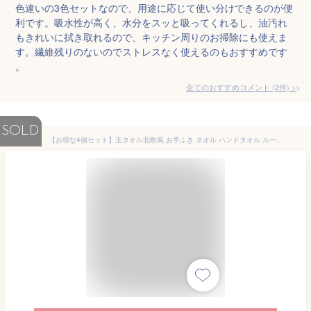
色違いの3色セットなので、用途に応じて使い分けできるのが便
利です。吸水性が高く、水分をスッと吸ってくれるし、油汚れ
もきれいに拭き取れるので、キッチン周りのお掃除にも使えま
す。繊維残りのないのでストレスなく使えるのもおすすめです
。
全てのおすすめコメント
(
2
件)
>
SOLD
【お得な4個セット】玉タオル北欧風 お手ふき タオル ハンドタオル ループつきタオル インテリア モールタオル マイクロファイバー たおる 吸水 速乾 洗面タオル 手拭き 手ふき 子供用 公園用 洗面 おしゃれ かわいい 厚手 ふわふわ シンプル ニュアンスカラー くすみカラー