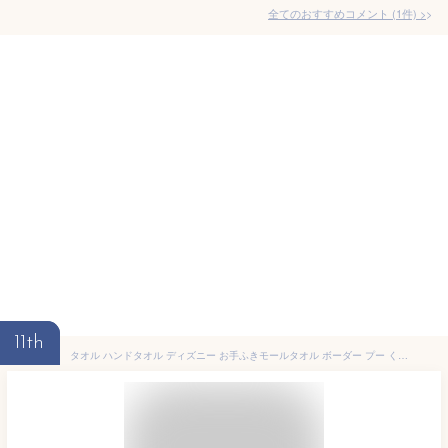
全てのおすすめコメント
(
1
件)
>
11th
タオル ハンドタオル ディズニー お手ふきモールタオル ボーダー プー くまのプーさん モールタオル （ キャラクタータオル プーさん マイクロファイバー たおる 吸水 速乾 キャラタオル 洗面タオル 手拭き 手ふき 吸水速乾 洗面 ） 【3980円以上送料無料】