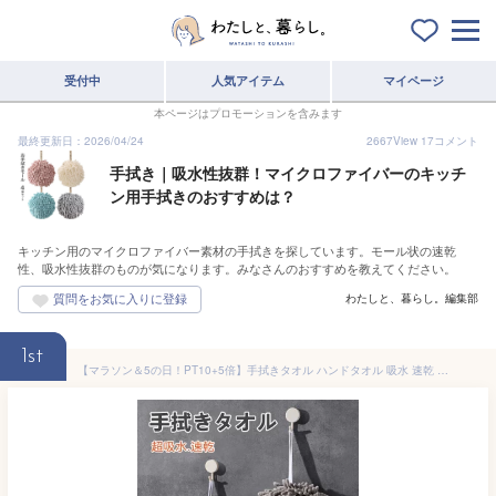
受付中
人気アイテム
マイページ
本ページはプロモーションを含みます
最終更新日：2026/04/24
2667
View
17
コメント
手拭き｜吸水性抜群！マイクロファイバーのキッチ
ン用手拭きのおすすめは？
キッチン用のマイクロファイバー素材の手拭きを探しています。モール状の速乾
性、吸水性抜群のものが気になります。みなさんのおすすめを教えてください。
わたしと、暮らし。編集部
1st
【マラソン＆5の日！PT10+5倍】手拭きタオル ハンドタオル 吸水 速乾 4色選べる 壁掛けハンドタオル モールタオル ロープ付き かわいい 柔らかい カジュアル おしゃれ タオル トイレ 洗面所 キッチン 幼稚園 子供 吊り下げループ付きタオル マイクロファイバー シェニール