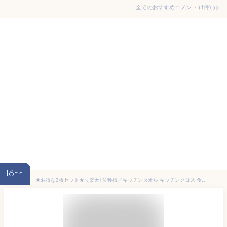
全てのおすすめコメント
(
1
件)
>
16th
★お得な3枚セット★＼楽天1位獲得／キッチンタオル キッチンクロス 食器拭き 台拭き ふきん 手拭きタオル キッチン 食器用ふきん マイクロファイバー ティータオル ディッシュクロス ループ付き 手ふきん タオル 速乾 抗菌 防臭 北欧 布巾 おしゃれ 衛生 超吸水 まとめ買い