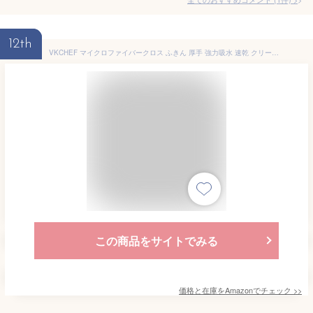
12th
VKCHEF マイクロファイバークロス ふきん 厚手 強力吸水 速乾 クリーニングタオル キッチンタオル 業務用 ぞうきん 洗車 雑巾 食器 窓鏡 台拭き 【10枚 グレー 30*30cm】
この商品をサイトでみる
価格と在庫を
Amazon
でチェック
>>