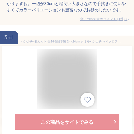
かりますね。一辺が30cmと程良い大きさなので手拭きに使いや
すくてカラーバリエーションも豊富なのでお勧めしたいです。
全てのおすすめコメント
(
1
件)
>
3rd
ハンカチ4枚セット 全24色日本製 24×24cm タオルハンカチ マイクロファイバー 綿パイル プレゼント エチケット ギフト コロナ禍の必需品 生活必需品 スマホ メガネ拭き ふんわり まわりと被らない 原田織物 お手拭き やわらかい ふわふわ #olt21SS 敬老の日
この商品をサイトでみる