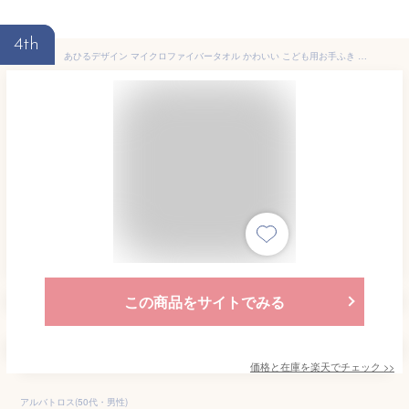
4th
あひるデザイン マイクロファイバータオル かわいい こども用お手ふき ハンドタオル インテリア モールタオル 吸水 速乾 洗面タオル 手拭き 手ふき 洗面 布巾 拭き上げタオル 送料無料 おしゃれ シンプル 可愛い アヒル 鳥 キッズ ループつきタオル アニマル ふわふわ
この商品をサイトでみる
価格と在庫を
楽天
でチェック
>>
アルバトロス(50代・男性)