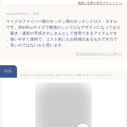
価格と在庫を
楽天
でチェック
>>
aualone(80代以上・男性)
マイクロファイバー製のキッチン用のキッチンクロス・タオル
です。30x30㎝サイズで無地のシンプルなデザインになっており
、吸水・速乾の手拭きやふきんとして使用できるアイテムです
。使いやすく便利で、コスト的にもお得感のあるものですので
、良いのではないかと思います。
全てのおすすめコメント
(
1
件)
>
9th
タオル ハンドタオル お手ふきモールタオル 北欧 タオル マイクロファイバー たおる 吸水 速乾 キャラタオル 洗面タオル 手拭き 手ふき 吸水速乾 洗面 送料無料