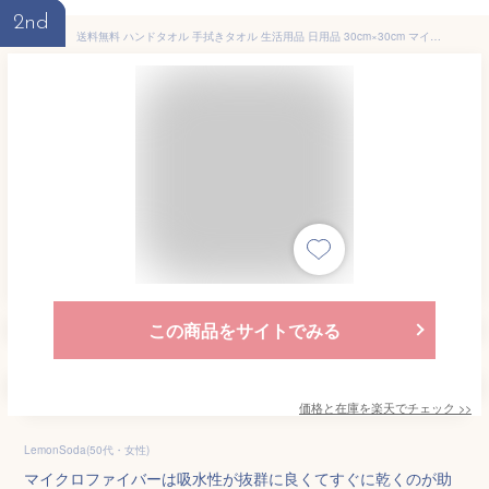
2nd
送料無料 ハンドタオル 手拭きタオル 生活用品 日用品 30cm×30cm マイクロファイバー シンプル 無地 タオルハンカチ ミニタオル 正方形 キッチン 洗面所 ギフト 贈り物 贈答品 プレゼント 敬老の日 父の日 母の日 実用的 お返し ネイビー
この商品をサイトでみる
価格と在庫を
楽天
でチェック
>>
LemonSoda(50代・女性)
マイクロファイバーは吸水性が抜群に良くてすぐに乾くのが助