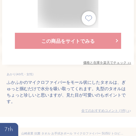
この商品をサイトでみる
価格と在庫を
楽天
でチェック
>>
あかり(40代・女性)
ふかふかのマイクロファイバーをモール状にしたタオルは、ぎ
ゅっと掴むだけで水分を吸い取ってくれます。丸型のタオルは
ちょっと珍しいと思いますが、見た目が可愛いのもポイントで
す。
全てのおすすめコメント
(
1
件)
>
7th
山崎産業 抗菌 タオル お手拭きボール マイクロファイバー SUSU トロピカルピンク 147984