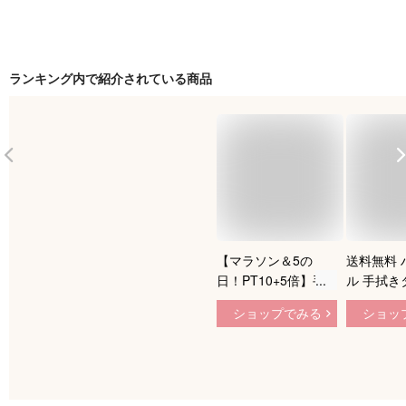
ランキング内で紹介されている商品
【マラソン＆5の
送料無料 
日！PT10+5倍】手
ル 手拭き
拭きタオル ハンドタ
活用品 日
ショップでみる
ショッ
オル 吸水 速乾 4色選
30cm×3
べる 壁掛けハンドタ
ロファイバ
オル モールタオル
ル 無地 
ロープ付き かわいい
カチ ミニ
柔らかい カジュアル
方形 キッ