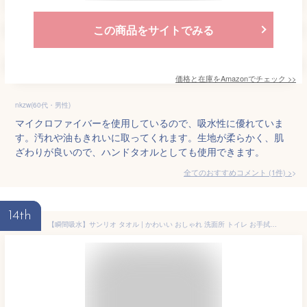
この商品をサイトでみる
価格と在庫を
Amazon
でチェック
>>
nkzw(60代・男性)
マイクロファイバーを使用しているので、吸水性に優れていま
す。汚れや油もきれいに取ってくれます。生地が柔らかく、肌
ざわりが良いので、ハンドタオルとしても使用できます。
全てのおすすめコメント
(
1
件)
>
14th
【瞬間吸水】サンリオ タオル | かわいい おしゃれ 洗面所 トイレ お手拭き サンリオ モールタオル サンリオグッズ sanrio キティ キティちゃん マイメロ マイメロディ ポムポムプリン クロミ くろみちゃん シナモン シナモロール キャラクター 子供 保育園 幼稚園 速乾 吸水