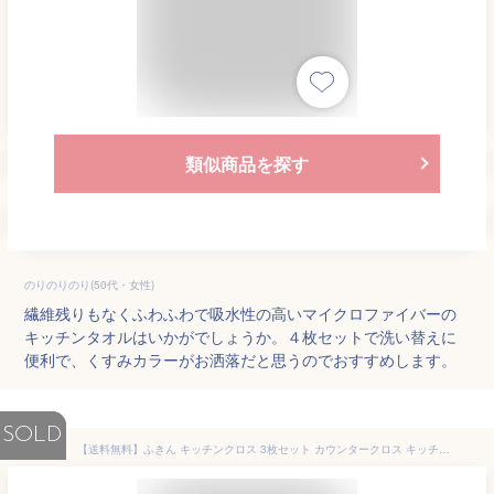
類似商品を探す
のりのりのり(50代・女性)
繊維残りもなくふわふわで吸水性の高いマイクロファイバーの
キッチンタオルはいかがでしょうか。４枚セットで洗い替えに
便利で、くすみカラーがお洒落だと思うのでおすすめします。
SOLD
【送料無料】ふきん キッチンクロス 3枚セット カウンタークロス キッチンタオル 拭きん ティータオル 30*30cm 吸水 速乾 キッチン 食器 台所ふきん 手拭き 台拭き タオル マイクロファイバー テーブルクロス 食器拭き まとめ買い 布巾 おしゃれ