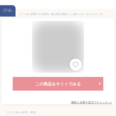
17th
＼クーポン利用で1,200円／★お得な9枚セット★キッチンタオル キッチンクロス ふきん 台拭き 食器拭き 手拭きタオル キッチン 布巾 ディッシュクロス 食器拭きクロス マイクロファイバー ループ付き 台所 速乾 抗菌 防臭 北欧 おしゃれ 超吸水 まとめ買い
この商品をサイトでみる
価格と在庫を
楽天
でチェック
>>
ころころあい(40代・女性)