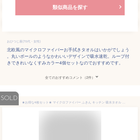
類似商品を探す
おひつじ座(70代・女性)
北欧風のマイクロファイバーお手拭きタオルはいかがでしょう
。丸いボールのようなかわいいデザインで吸水速乾。ループ付
きできれいなくすみカラー4個セットなのでおすすめです。
全てのおすすめコメント（2件）
SOLD
★お得な4枚セット★ マイクロファイバー ふきん キッチン 吸水タオル 皿拭き タオル 速乾 手拭き 食器拭き 布巾 おしゃれ 手拭きタオル キッチンクロス キッチンタオル マイクロファイバータオル 超吸水 マイクロファイバークロス 吸水クロス 速乾タオル 29*29cm 送料無料