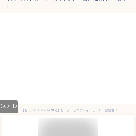
。
SOLD
【セール中 11/14 10:59迄】ヒーター グラファイトヒーター 超速暖 ミニタイプ 300W/600W ECTS-C061(N) カーボンヒーター 電気ストーブ 遠赤外線ヒーター スリム 脱衣所 トイレ キッチン 省スペース コンパクト 足元暖房 山善 YAMAZEN 【送料無料】