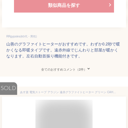
類似商品を探す
RRgypsies(60代・男性)
山善のグラファイトヒーターがおすすめです。わずか0.2秒で暖
かくなる即暖タイプです。遠赤外線でじんわりと部屋が暖かく
なります。左右自動首振り機能付きです。
全てのおすすめコメント（2件）
SOLD
あす楽 電気ストーブ アラジン 遠赤グラファイトヒーター グリーン CAH-G42GD-G トリカゴ おしゃれ スリム 遠赤外線ヒーター 暖房器具 暖房機 暖房 器具 遠赤外線 ヒーター ストーブ 電気ヒーター ストーブ コンパクト 縦型 小型 遠赤外線ストーブ 電気暖房 レトロ 緑