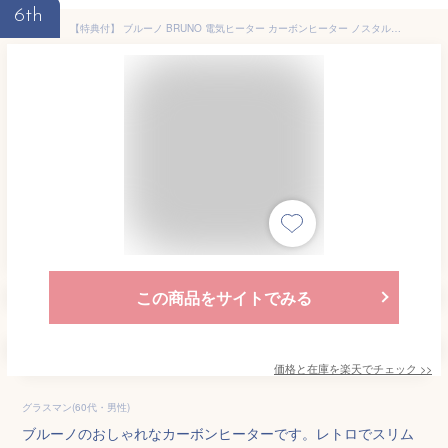
6th
【特典付】 ブルーノ BRUNO 電気ヒーター カーボンヒーター ノスタルストーブ ワイド NostalStove wide 小型 電気ストーブ ヒーター 暖房 首振り 静音 静か レトロ おしゃれ スリム 省スペース 暖かい オフタイマー 温度調節 かわいい 北欧 リビング BOE077 【ポイント10倍】
この商品をサイトでみる
価格と在庫を
楽天
でチェック
>>
グラスマン(60代・男性)
ブルーノのおしゃれなカーボンヒーターです。レトロでスリム