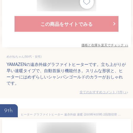
この商品をサイトでみる
価格と在庫を
楽天
でチェック
>>
めがねちゃん(50代・女性)
YAMAZENの遠赤外線グラファイトヒーターです。立ち上がりが
早い速暖タイプで、自動首振り機能付き。スリムな形状と、ヒ
ーターにはめずらしいシャンパンゴールドのカラーがおしゃれ
です。
全てのおすすめコメント
(
1
件)
>
9th
ヒーター グラファイトヒーター 遠赤外線 速暖 (200W/400W) 2段階切替 コンパクト AEH-G408N 電気暖房 グラファイトヒーター 遠赤外線ヒーター 電気ストーブ 足元暖房 カーボンヒーター おしゃれ AEH-G407N 後継品 アラジン Aladdin 【送料無料】