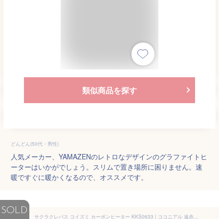
類似商品を探す
どんどん(50代・男性)
人気メーカー、YAMAZENのレトロなデザインのグラファイトヒ
ーターはいかがでしょう。スリムで置き場所に困りません。速
暖ですぐに暖かくなるので、オススメです。
SOLD
サクラクレパス コイズミ カーボンヒーター KKS0633 | ココニアル 遠赤電気ストーブ グラファイトヒーター クーピー 縦型 スリム かわいい 600W 300W 2年保証 KKS0623 KOIZUMI 2023年 冬物 小泉成器