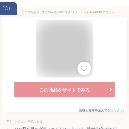
10th
【10/25限定★P最大7倍+最大3000円OFFクーポン】ALADDIN アラジン AEH-G106N-W ホワイト 遠赤 グラファイトヒーター 2灯管 1000W
この商品をサイトでみる
価格と在庫を
楽天
でチェック
>>
アナコンダ山田(30代・女性)
レトロな見た目のグラファイトヒーターで、遠赤外線の力でし