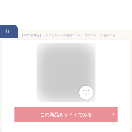
4th
【2023新商品】＼サクラクレパス限定コラボ／ 電気ストーブ 遠赤 コイズミ (KKS-0633) KOIZUMI | グラファイトヒーター クーピー コラボ かわいい インテリア 子供部屋 おしゃれ おすすめ ギフト プレゼント ブラック ピンク ブルー ホワイト 黒 白 電気ヒーター 2年保証
この商品をサイトでみる