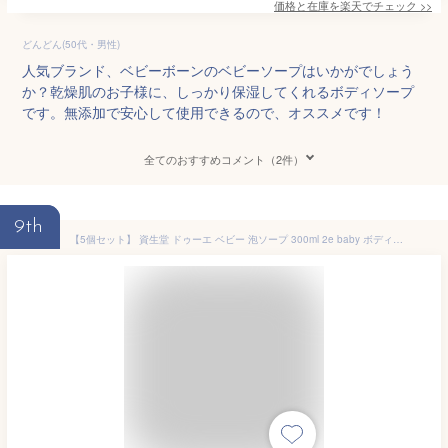
価格と在庫を
楽天
でチェック
>>
どんどん(50代・男性)
人気ブランド、ベビーボーンのベビーソープはいかがでしょう
か？乾燥肌のお子様に、しっかり保湿してくれるボディソープ
です。無添加で安心して使用できるので、オススメです！
全てのおすすめコメント（2件）
9th
【5個セット】 資生堂 ドゥーエ ベビー 泡ソープ 300ml 2e baby ボディソープ 新生児 赤ちゃん 無添加 低刺激 敏感肌 無香料 無着色 弱酸性