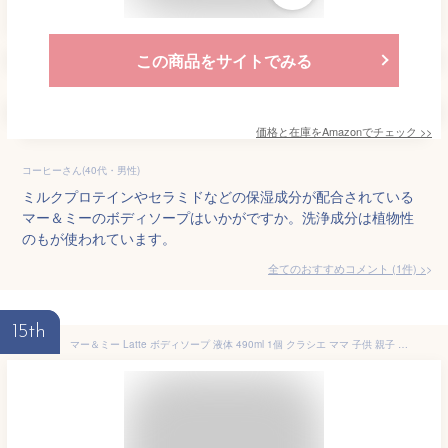
この商品をサイトでみる
価格と在庫を
Amazon
でチェック
>>
コーヒーさん(40代・男性)
ミルクプロテインやセラミドなどの保湿成分が配合されている
マー＆ミーのボディソープはいかがですか。洗浄成分は植物性
のもが使われています。
全てのおすすめコメント
(
1
件)
>
15th
マー＆ミー Latte ボディソープ 液体 490ml 1個 クラシエ ママ 子供 親子 ベビー キッズ 全身 石鹸 乾燥肌 保湿 マーアンドミー ラッテ マーミー