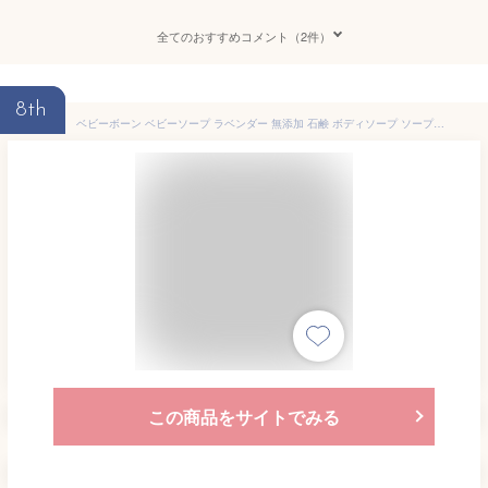
全てのおすすめコメント（2件）
8th
ベビーボーン ベビーソープ ラベンダー 無添加 石鹸 ボディソープ ソープ ベビーシャンプー 東原亜希 赤ちゃん 新生児 子供 全身シャンプー シャンプー 全身ソープ 頭 髪 顔 洗顔 出産祝い ママ 泡 泡タイプ ギフト 敏感肌 乾燥肌 BABYBORN 春 夏
この商品をサイトでみる