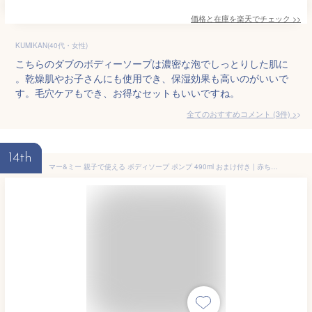
価格と在庫を
楽天
でチェック
>>
KUMIKAN(40代・女性)
こちらのダブのボディーソープは濃密な泡でしっとりした肌に
。乾燥肌やお子さんにも使用でき、保湿効果も高いのがいいで
す。毛穴ケアもでき、お得なセットもいいですね。
全てのおすすめコメント
(
3
件)
>
14th
マー&ミー 親子で使える ボディソープ ポンプ 490ml おまけ付き | 赤ちゃん ベビー キッズ 子供 全身 ベビーソープ 石鹸 乾燥肌 保湿 ラッテ