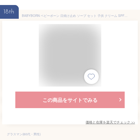
18th
BABYBORN ベビーボーン 日焼け止め ソープ セット 子供 クリーム SPF50+/PA++++ 低刺激 ベビー 無添加 紫外線 保湿 UV 対策 日焼け対策 ミルク ベビーソープ 石鹸 ボディソープ ベビーシャンプー 赤ちゃん 新生児 シャンプー 頭 髪 顔 全身 洗顔 泡 泡タイプ 乾燥肌 敏感肌
この商品をサイトでみる
価格と在庫を
楽天
でチェック
>>
グラスマン(60代・男性)