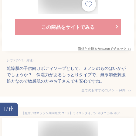
この商品をサイトでみる
価格と在庫を
Amazon
でチェック
>>
シヴァ(50代・男性)
乾燥肌の子供向けボディソープとして、ミノンのものはいかが
でしょうか？ 保湿力があるしっとりタイプで、無添加低刺激
処方なので敏感肌の方やお子さんでも安心ですね。
全てのおすすめコメント
(
4
件)
>
17th
【お買い物マラソン期間最大P10倍】モイストダイアン ボタニカル ボディソープ ディープモイスト 500ml | 本体 無添加 ボディソープ 天然 植物由来 オーガニック 保湿 子供 レディース 女性 ボディケア ボディウォッシュ 乾燥肌