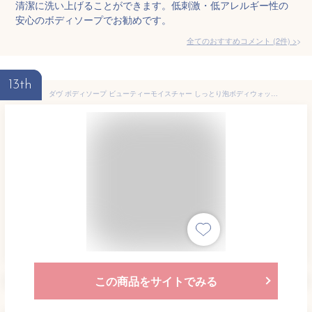
清潔に洗い上げることができます。低刺激・低アレルギー性の
安心のボディソープでお勧めです。
全てのおすすめコメント
(
2
件)
>
13th
ダヴ ボディソープ ビューティーモイスチャー しっとり泡ボディウォッシュ 本体+替2個(1セット)【ダヴ(Dove) 泡ボディ】[泡タイプ 保湿 乾燥肌用 毛穴ケア 子どもにも使える]
この商品をサイトでみる