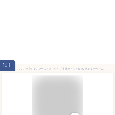
16th
ミノン全身シャンプーしっとりタイプ 本体ボトル 450mL ボディソープ 敏感肌 肌あれ防止 保湿 乾燥対策 弱酸性 低刺激性 【医薬部外品】