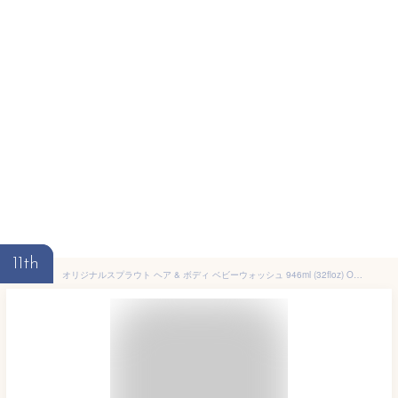
11th
オリジナルスプラウト ヘア & ボディ ベビーウォッシュ 946ml (32floz) Original Sprout Hair & Body Babywash 植物成分 ハーブ 低刺激性