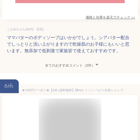
価格と在庫を
楽天
でチェック
>>
こさめちゃん(50代・女性)
ママバターのボディソープはいかがでしょう。シアバター配合
でしっとりと洗い上がりますので乾燥肌のお子様にもいいと思
います。無添加で低刺激で家族皆で使えておすすめです。
全てのおすすめコメント（2件）
6th
★100円クーポン★【2本+送料無料】Minon ミノン ベビー全身シャンプー (350ml) みのん ベビー全身シャンプー 顔 新生児 泡 さらっと 赤ちゃん 第一三共 ボディソープ シャンプー ベビー ヘアシャンプー 敏感肌 乾燥肌 ボトル バリア 保湿 うるおい 頭皮ケア こども 年寄り