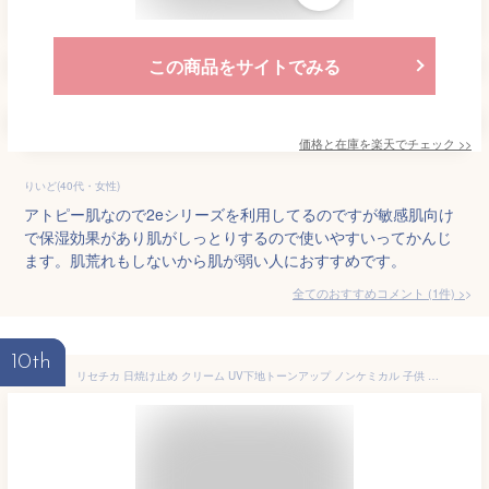
この商品をサイトでみる
価格と在庫を
楽天
でチェック
>>
りいど(40代・女性)
アトピー肌なので2eシリーズを利用してるのですが敏感肌向け
で保湿効果があり肌がしっとりするので使いやすいってかんじ
ます。肌荒れもしないから肌が弱い人におすすめです。
全てのおすすめコメント
(
1
件)
>
10th
リセチカ 日焼け止め クリーム UV下地トーンアップ ノンケミカル 子供 CICA 植物由来 保湿 乾燥 マスク荒れ ゆらぎ肌 敏感肌 花粉 毛穴