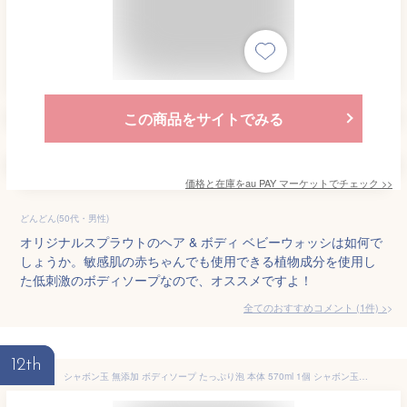
この商品をサイトでみる
価格と在庫を
au PAY マーケット
でチェック
>>
どんどん(50代・男性)
オリジナルスプラウトのヘア & ボディ ベビーウォッシは如何で
しょうか。敏感肌の赤ちゃんでも使用できる植物成分を使用し
た低刺激のボディソープなので、オススメですよ！
全てのおすすめコメント
(
1
件)
>
12th
シャボン玉 無添加 ボディソープ たっぷり泡 本体 570ml 1個 シャボン玉販売 泡 無香料 無着色 敏感肌 乾燥肌 子供 高齢 石けん