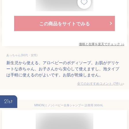
この商品をサイトでみる
価格と在庫を
楽天
でチェック
>>
あっちゃん(50代・女性)
新生児から使える、アロベビーのボディソープ。お肌がデリケ
ートな赤ちゃん、お子さんから安心して使えますし、泡タイプ
は手軽に使えるのがよいです。お肌が乾燥しません。
全てのおすすめコメント
(
7
件)
>
21st
MINON(ミノン) ベビー全身シャンプー 詰替用 300mL