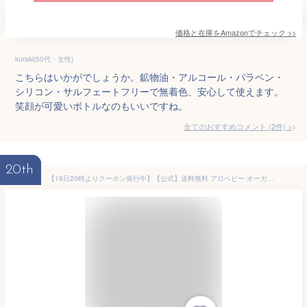
価格と在庫を
Amazon
でチェック
>>
kuraki(50代・女性)
こちらはいかがでしょうか。鉱物油・アルコール・パラベン・
シリコン・サルフェートフリーで無着色、安心して使えます。
笑顔が可愛いボトルなのもいいですね。
全てのおすすめコメント
(
2
件)
>
20th
【19日20時よりクーポン発行中】【公式】送料無料 アロベビー オーガニック ベビーソープ ALOBABY 新生児から使える ボディソープ ベビーソープ ソープ 泡 沐浴 石けん せっけん 石鹸 国産 オーガニック 無添加 ノンシリコン 赤ちゃん 子供 キッズ スキンケア 新生児 保湿