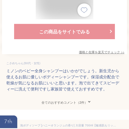
この商品をサイトでみる
価格と在庫を
楽天
でチェック
>>
こさめちゃん(50代・女性)
ミノンのベビー全身シャンプーはいかがでしょう。新生児から
使えるお肌に優しいボディーシャンプーです。保湿成分配合で
乾燥が気になるお肌にいいと思います。泡で出てきてスピーデ
ィーに洗えて便利ですし家族皆で使えておすすめです。
全てのおすすめコメント（2件）
7th
泡ボディソープ [ハニーオランジュの香り] 大容量 700ml【敏感肌もリッチに潤う】ダイアンボタニカル ディープモイスト 詰め替え