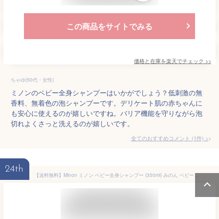
この商品をサイトでみる
価格と在庫を
楽天
でチェック
>>
ちゃゆ(50代・女性)
ミノンのベビー全身シャンプーはいかがでしょう？低刺激の無
香料、無着色の泡シャンプーです。デリケート肌の赤ちゃんに
も安心に使えるのが嬉しいですね。バリア機能を守りながら泡
切れよくさっと洗えるのが嬉しいです。
全てのおすすめコメント
(
1
件)
>
24th
【送料無料】Minon ミノン ベビー全身シャンプー (350ml) みのん ベビー全身シャンプー 顔 新生児 泡 さらっと 赤ちゃん 第一三共 ボディソープ シャンプー ベビー ヘアシャンプー 敏感肌 乾燥肌 ボトル バリア 乾燥 保湿 うるおい こども 年寄り