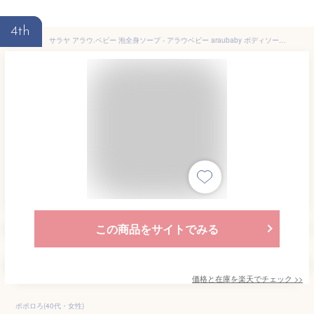
4th
サラヤ アラウ.ベビー 泡全身ソープ - アラウベビー araubaby ボディソープ 泡 ボトル 本体 ベビー用泡ボディソープ 泡ソープ 泡タイプ 無添加 ベビー用 赤ちゃん用 無添加せっけん saraya さらや サラヤ公式ショップ
この商品をサイトでみる
価格と在庫を
楽天
でチェック
>>
ポポロろ(40代・女性)