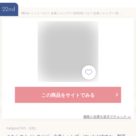
22nd
Minon ミノン ベビー 全身シャンプー (350ml) ベビー全身シャンプー 顔 新生児 泡 さらっと 赤ちゃん 第一三共 ボディソープ シャンプー ベビー ヘアシャンプー 敏感肌 乾燥肌 ボトル バリア 乾燥 保湿 潤い うるおい 頭皮ケア こども
この商品をサイトでみる
価格と在庫を
楽天
でチェック
>>
hatigatu(70代・女性)
こちらのミノンのベビー全身シャンプーはいかがですか。製薬