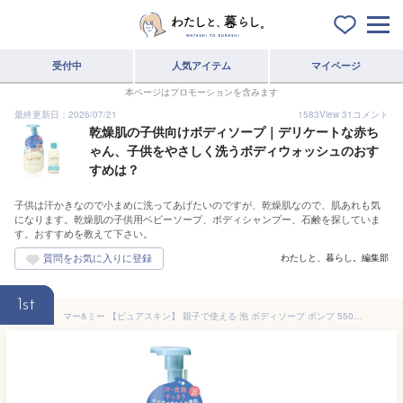
受付中
人気アイテム
マイページ
本ページはプロモーションを含みます
最終更新日：2026/07/21
1583
View
31
コメント
乾燥肌の子供向けボディソープ｜デリケートな赤ち
ゃん、子供をやさしく洗うボディウォッシュのおす
すめは？
子供は汗かきなので小まめに洗ってあげたいのですが、乾燥肌なので、肌あれも気
になります。乾燥肌の子供用ベビーソープ、ボディシャンプー、石鹸を探していま
す。おすすめを教えて下さい。
わたしと、暮らし。編集部
1st
マー&ミー 【ピュアスキン】 親子で使える 泡 ボディソープ ポンプ 550ml + リンスインシャンプー ミニボトル 80ml | ベビー ソープ ママ キッズ 子供 赤ちゃん ラッテ 石鹸