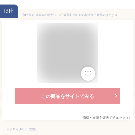
13th
【8/5限定!確率1/2 最大100％P還元】5年保存 非常食「尾西のひだまりパン」6個セット 選べる3種類(プレーン/メープル/チョコ) 5年保存 非常食 (おいしい災害備蓄用パン 尾西食品 防災 保存食 パン 保存食セット 非常用 備蓄品 賞味期限5年 缶入りパン
この商品をサイトでみる
価格と在庫を
楽天
でチェック
>>
ポポロろ(40代・女性)