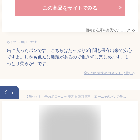
この商品をサイトでみる
価格と在庫を
楽天
でチェック
>>
ちょプラ(40代・女性)
缶に入ったパンです。こちらはたっぷり5年間も保存出来て安心
ですよ。しかも色んな種類があるので飽きずに楽しめます。し
っとり柔らかいです。
全てのおすすめコメント
(
4
件)
>
6th
【12缶セット】缶deボローニャ 非常食 送料無料 ボローニャのパンの缶詰 （プレーン×4/チョコ×4/メープル×4）【D】 防災グッズ 保存食 防災用品 備蓄品 避難グッズ 缶詰め 3年保存 デニッシュパン 保存パン 台風対策 台風 大雨対策 大雨 あす楽