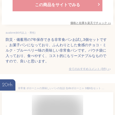
この商品をサイトでみる
価格と在庫を
楽天
でチェック
>>
aualone(80代以上・男性)
防災・備蓄用の7年保存できる非常食パンお試し3個セットです
。お菓子パンになっており、ふんわりとした食感のチョコ・ミ
ルク・ブルーペリー味の美味しい非常食パンです。パウチ袋に
入っており、食べやすく、コスト的にもリーズナブルなもので
すので、良いと思います。
全てのおすすめコメント
(
5
件)
>
20th
非常食 ボローニャの美味しいパンの缶詰 缶deボローニャ 3種6缶セット 賞味期限5年 プレーン・メープル・チョコレート