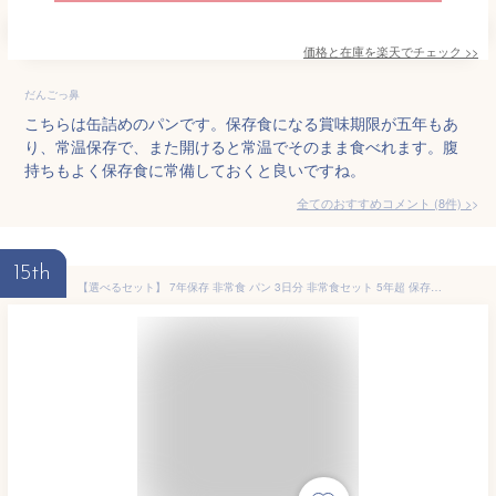
価格と在庫を
楽天
でチェック
>>
だんごっ鼻
こちらは缶詰めのパンです。保存食になる賞味期限が五年もあ
り、常温保存で、また開けると常温でそのまま食べれます。腹
持ちもよく保存食に常備しておくと良いですね。
全てのおすすめコメント
(
8
件)
>
15th
【選べるセット】 7年保存 非常食 パン 3日分 非常食セット 5年超 保存食 お菓子 おやつ 非常食・保存食 子ども 防災食 災害 美味しい 防災 グッズ 食品 レトルト 食料 備蓄食 調理不要 長期保存 保育園 学校 災害備蓄用パン 缶詰以外 パウチ チョコ メープル 非常持出袋