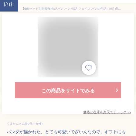
18th
【6缶セット】非常食 缶詰パン パン 缶詰 フェイス パンの缶詰 (1缶) 保存食 備蓄 防災グッズ 防災 長期保存 ギフト ハラール チョコチップ ハラール認証 パンダ 缶パン 缶 パン チョコ ストロベリー ミルク キャラメル プレーン
この商品をサイトでみる
価格と在庫を
楽天
でチェック
>>
くまたんさん(50代・女性)
パンダが描かれた、とても可愛いでざいんなので、ギフトにも