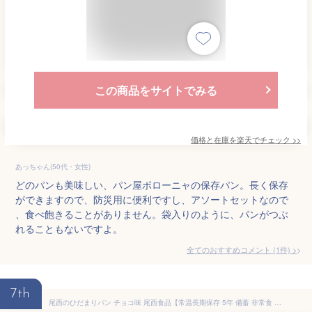
この商品をサイトでみる
価格と在庫を
楽天
でチェック
>>
あっちゃん(50代・女性)
どのパンも美味しい、パン屋ボローニャの保存パン。長く保存
ができますので、防災用に便利ですし、アソートセットなので
、食べ飽きることがありません。袋入りのように、パンがつぶ
れることもないですよ。
全てのおすすめコメント
(
1
件)
>
7th
尾西のひだまりパン チョコ味 尾西食品【常温長期保存 5年 備蓄 非常食 災害食 保存食 キャンプ 登山 アウトドア】＜防災グッズ・防災セット＞