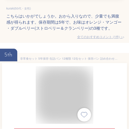
kuraki(50代・女性)
こちらはいかがでしょうか。おから入りなので、少量でも満腹
感が得られます。保存期間は5年で、お味はオレンジ・マンゴー
・ダブルベリー(ストロベリー＆クランベリー)の3種です。
全てのおすすめコメント
(
1
件)
>
5th
非常食セット 5年保存 缶詰パン 12種類 12缶セット 保存パン 詰め合わせ 備蓄deボローニャ/新食缶ベーカリー/生命のパン まとめ買い 災害備蓄用 缶入りパン 長期保存 保存缶 防災食 非常用 保存食セット 防災グッズ