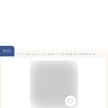
16th
すこやか商店 おからパン缶 非常食 パン 5缶 保存食 防災 長期保存食 5年 少量で満腹になる 備蓄用保存パン 缶詰 オレンジ マンゴー Wベリー 国産原料 管理栄養士監修