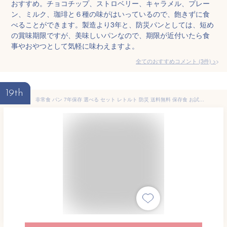
おすすめ。チョコチップ、ストロベリー、キャラメル、プレー
ン、ミルク、珈琲と６種の味がはいっているので、飽きずに食
べることができます。製造より3年と、防災パンとしては、短め
の賞味期限ですが、美味しいパンなので、期限が近付いたら食
事やおやつとして気軽に味わえますよ。
全てのおすすめコメント
(
3
件)
>
19th
非常食 パン 7年保存 選べる セット レトルト 防災 送料無料 保存食 お試し お菓子 美味しい 長期保存 缶詰以外 5年超 子供 菓子パン 防災グッズ パウチ袋 チョコ ミルク メープル ブルーベリー 備蓄食 車載 地震 備え 食料 保育園 幼稚園 学校 会社 高齢者 グリーンケミー