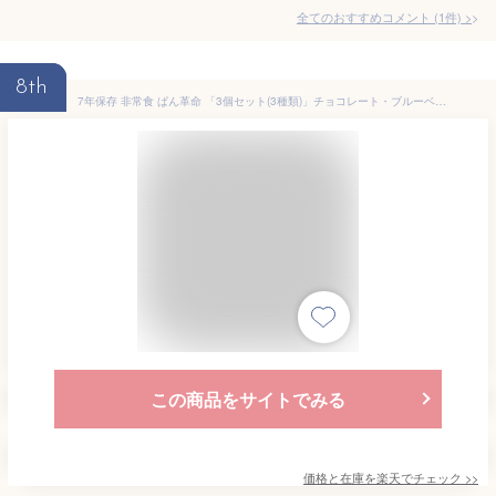
全てのおすすめコメント
(
1
件)
>
8th
7年保存 非常食 ぱん革命 「3個セット(3種類)」チョコレート・ブルーベリー・北海道濃厚ミルク おいしい災害備蓄用パン パン革命 防災 食品 保存パン 賞味期限7年 非常食セット 保存食セット 避難グッズ 防災セット 備蓄食料
この商品をサイトでみる
価格と在庫を
楽天
でチェック
>>