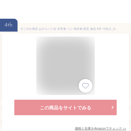
4th
すこやか商店 おからパン缶 非常食 パン 保存食 防災 食品 5年 10缶入 少量で満腹になる 備蓄用保存パン ギフト オレンジ マンゴー Wベリー 国産原料 管理栄養士監修
この商品をサイトでみる
価格と在庫を
Amazon
でチェック
>>