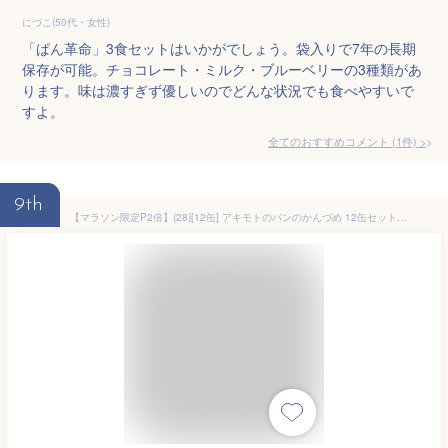
にづこ(50代・女性)
「ぱん革命」3食セットはいかがでしょう。袋入りで7年の長期
保存が可能。チョコレート・ミルク・ブルーベリーの3種類があ
ります。味は濃すぎず優しいのでどんな状況でも食べやすいで
すよ。
全てのおすすめコメント
(
1
件)
>
9th
【マラソン限定P2倍】(28)[12缶] アキモトのパンのかんづめ 12缶セット (3種×各4缶) 送料無料 長期5年保存 乳酸菌入り パンアキモト 缶入りソフトパン 保存食 非常食 調理不要 防災 備蓄 防災の日 ギフト プレゼント