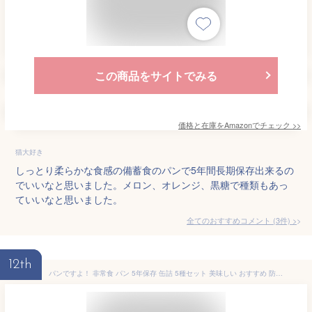
この商品をサイトでみる
価格と在庫を
Amazon
でチェック
>>
猫大好き
しっとり柔らかな食感の備蓄食のパンで5年間長期保存出来るの
でいいなと思いました。メロン、オレンジ、黒糖で種類もあっ
ていいなと思いました。
全てのおすすめコメント
(
3
件)
>
12th
パンですよ！ 非常食 パン 5年保存 缶詰 5種セット 美味しい おすすめ 防災食セット 非常食セット 防災 保存食 備蓄 食料 送料無料