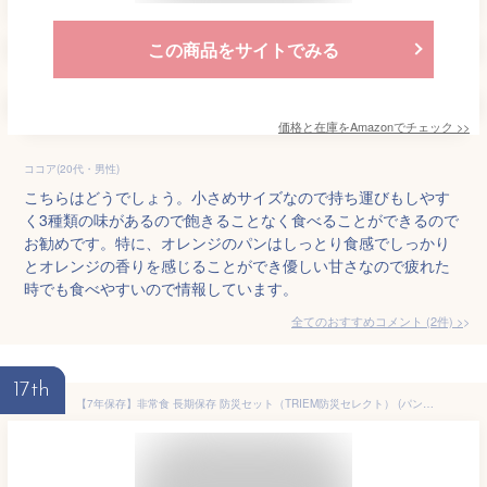
この商品をサイトでみる
価格と在庫を
Amazon
でチェック
>>
ココア(20代・男性)
こちらはどうでしょう。小さめサイズなので持ち運びもしやす
く3種類の味があるので飽きることなく食べることができるので
お勧めです。特に、オレンジのパンはしっとり食感でしっかり
とオレンジの香りを感じることができ優しい甘さなので疲れた
時でも食べやすいので情報しています。
全てのおすすめコメント
(
2
件)
>
17th
【7年保存】非常食 長期保存 防災セット（TRIEM防災セレクト） (パンセット) 10食(x 1)