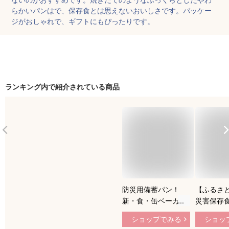
らかいパンはで、保存食とは思えないおいしさです。パッケー
ジがおしゃれで、ギフトにもぴったりです。
ランキング内で紹介されている商品
防災用備蓄パン！
【ふるさ
新・食・缶ベーカリ
災害保存
ー 最大3年保存可
蓄用パン
ショップでみる
ショッ
能！缶入りソフトパ
長期保存 