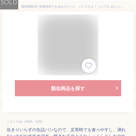
SOLD
賞味期限5年 長期保存できる缶入りパン パンですよ！ シンプル おしゃれ 6缶セット プレゼント クリスマス お中元 お歳暮 お年賀 ギフト パン 保存食 非常食 缶詰 長期保存 備蓄 防災用品 キャンプ アウトドア 名古屋ライトハウス レーズン チョコチップ コーヒーナッツ
類似商品を探す
ころころあい(40代・女性)
缶きりいらずの缶詰パンなので、災害時でも食べやすし、潰れ
ないのがおすすめです。焼きたてのようなふっくらとしたやわ