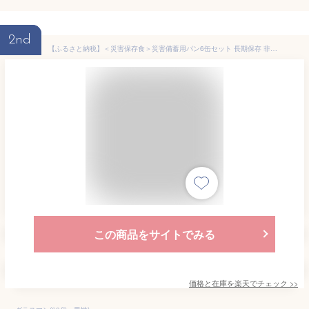
2nd
【ふるさと納税】＜災害保存食＞災害備蓄用パン6缶セット 長期保存 非常食 保存食 防災食 防災セット 防災グッズ 缶切り不要 5年保存 常温 パン マフィン 食糧 ローリングストック キャンプ アウトドア オレンジ 黒まめ プチヴェール クランベリー＆ホワイトチョコ
この商品をサイトでみる
価格と在庫を
楽天
でチェック
>>