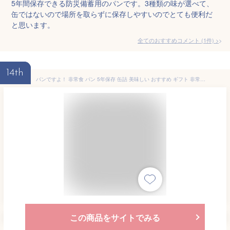
5年間保存できる防災備蓄用のパンです。3種類の味が選べて、
缶ではないので場所を取らずに保存しやすいのでとても便利だ
と思います。
全てのおすすめコメント
(
1
件)
>
14th
パンですよ！ 非常食 パン 5年保存 缶詰 美味しい おすすめ ギフト 非常食セット 送料無料 防災 保存食 備蓄 食料 5日分 5種 1箱15缶入り 1/2/3/16箱
この商品をサイトでみる