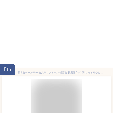
11th
新食缶ベーカリー 缶入りソフトパン 備蓄食 長期保存5年間 しっとりやわらかな食感 6缶セット メロン・オレンジ・黒糖 各2缶