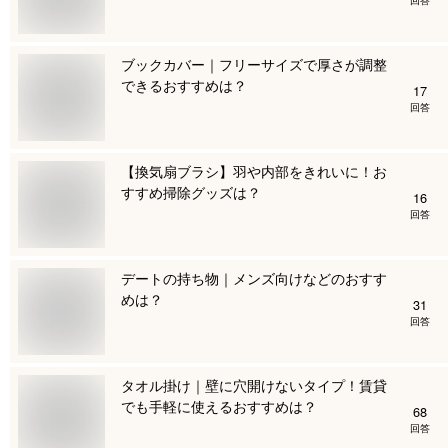
ブックカバー｜フリーサイズで厚さが調整
できるおすすめは？
17
回答
【換気扇ブラシ】羽や内部をきれいに！お
すすめ掃除グッズは？
16
回答
デートの持ち物｜メンズ向けなどのおすす
めは？
31
回答
タオル掛け｜壁に穴開けないタイプ！賃貸
でも手軽に使えるおすすめは？
68
回答