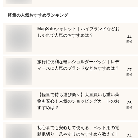
軽量
の人気おすすめランキング
MagSafeウォレット｜ハイブランドなどお
しゃれで人気のおすすめは？
44
回答
旅行に便利な軽いショルダーバッグ｜レデ
ィースに人気のブランドなどおすすめは？
27
回答
【軽量で持ち運び楽々】大量買いも重い荷
物も安心！人気のショッピングカートのお
26
すすめは？
回答
初心者でも安心して使える、ペット用の電
動爪切り・爪やすりのおすすめを教えて！
24