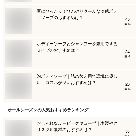
夏にぴったり！ひんやりクールな冷感ボデ
ィソープのおすすめは？
40
回答
ボディーソープとシャンプーを兼用できる
タイプのおすすめは？
34
回答
泡ボディソープ｜詰め替え用で環境に優し
い！コスパが良いおすすめは？
26
回答
オールシーズン
の人気おすすめランキング
おしゃれなルービックキューブ｜木製やク
リスタル素材のおすすめは？
33
回答