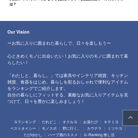
は？
Our Vision
ーお気に入りに囲まれた暮らしで、日々を楽しもうー
心ときめくモノに出会いたい！お気に入りのモノに囲まれて暮
らしたい！
「わたしと、暮らし。」では家具やインテリア雑貨、キッチン
雑貨、食器をはじめ、暮らしを彩るおしゃれで便利なアイテム
をランキングでご紹介します。
自分の暮らしにフィットする、素敵なお気に入りアイテムを見
つけて、日々を豊かに楽しみましょう！
Ｇランキング
だれどこ
オクルヨ
お湯たび
キテミヨ
ベストオイシー
モノスポ
野に行く。
カウナラ
ミツケヨ
たびゆかし
ハーブ酒のススメ
Ｇ-Ranking 推し活