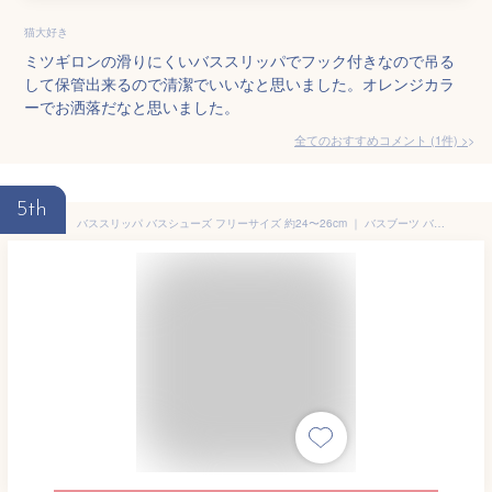
猫大好き
ミツギロンの滑りにくいバススリッパでフック付きなので吊る
して保管出来るので清潔でいいなと思いました。オレンジカラ
ーでお洒落だなと思いました。
全てのおすすめコメント
(
1
件)
>
5th
バススリッパ バスシューズ フリーサイズ 約24〜26cm ｜ バスブーツ バスサンダル