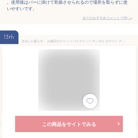
。使用後はバーに掛けて乾燥させられるので場所を取らずに使
いやすいです。
全てのおすすめコメント
(
1
件)
>
13th
きれいに暮らす。 お風呂のスリッパ バススリッパ サンダル ホワイト グレー シンプル お風呂 スリッパ 外履き お風呂 白 おしゃれ 大掃除 ベランダ バルコニー 庭 デッキ s16i53
この商品をサイトでみる