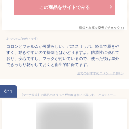
この商品をサイトでみる
価格と在庫を
楽天
でチェック
>>
あっちゃん(50代・女性)
コロンとフォルムが可愛らしい、バススリッパ。軽量で履きや
すく、動きやすいので掃除もはかどりますよ。防滑性に優れて
おり、安心ですし、フックが付いているので、使った後は屋外
できっちり乾かしておくと衛生的に保てます。
全てのおすすめコメント
(
1
件)
>
6th
【マーナ公式】 お風呂のスリッパ W608 きれいに暮らす。| バスシューズ お風呂ブーツ バスブーツ バススリッパ バスサンダル 浴室用 スリッパ 収納 シューズ お風呂掃除 掃除グッズ 吊り下げ 浮かせる収納 シンプル プレゼント 新生活