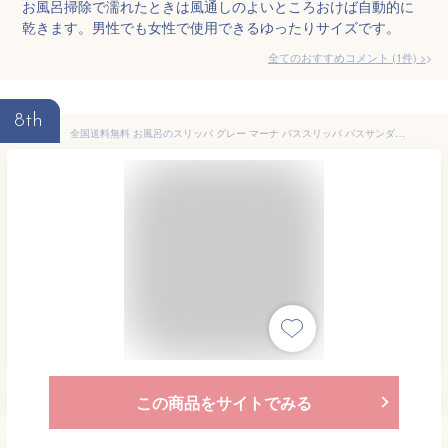
お風呂掃除で濡れたときは風通しのよいところおけば自動的に
乾きます。男性でも女性で使用できるゆったりサイズです。
全てのおすすめコメント
(
1
件)
>
8th
全国送料無料 お風呂のスリッパ グレー マーナ バススリッパ バスサンダル サンダル グレー 灰色 シンプル お風呂スリッパ 外履き お風呂 おしゃれ 大掃除 ベランダ 軽い バルコニー 庭 デッキ MARNA きれいに暮らす
この商品をサイトでみる