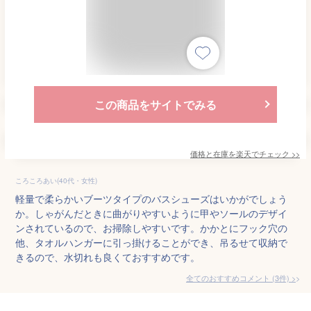
この商品をサイトでみる
価格と在庫を
楽天
でチェック
>>
ころころあい(40代・女性)
軽量で柔らかいブーツタイプのバスシューズはいかがでしょう
か。しゃがんだときに曲がりやすいように甲やソールのデザイ
ンされているので、お掃除しやすいです。かかとにフック穴の
他、タオルハンガーに引っ掛けることができ、吊るせて収納で
きるので、水切れも良くておすすめです。
全てのおすすめコメント
(
3
件)
>