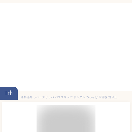
11th
送料無料 ラバースリッパ バススリッパ サンダル つっかけ 前開き 滑り止め 単色 メンズ レディース 男女兼用 靴 ベランダ トイレ 浴室 ソフト やわらかい バスルーム 海 ビーチ プールサイド 室内 ルームサンダル 無地 男性 女性 ユニセックス