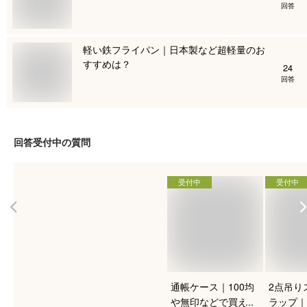
回答
軽い鉄フライパン｜日本製など超軽量のお
すすめは？
24
回答
回答受付中の質問
受付中
受付中
通帳ケース｜100均
2点吊り
や無印などで買える
ラップ｜