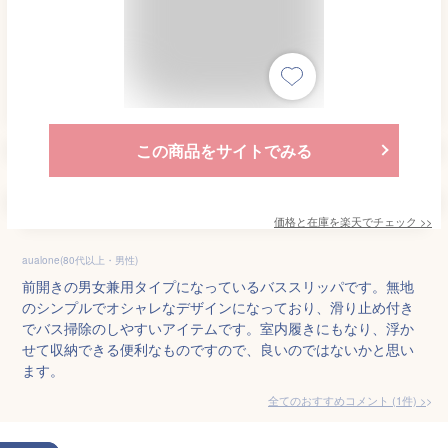
この商品をサイトでみる
価格と在庫を
楽天
でチェック
>>
aualone(80代以上・男性)
前開きの男女兼用タイプになっているバススリッパです。無地
のシンプルでオシャレなデザインになっており、滑り止め付き
でバス掃除のしやすいアイテムです。室内履きにもなり、浮か
せて収納できる便利なものですので、良いのではないかと思い
ます。
全てのおすすめコメント
(
1
件)
>