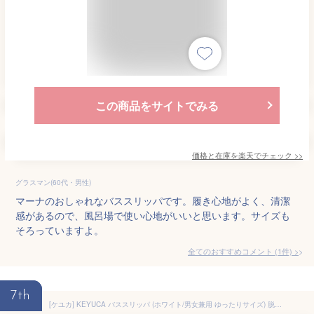
この商品をサイトでみる
価格と在庫を
楽天
でチェック
>>
グラスマン(60代・男性)
マーナのおしゃれなバススリッパです。履き心地がよく、清潔
感があるので、風呂場で使い心地がいいと思います。サイズも
そろっていますよ。
全てのおすすめコメント
(
1
件)
>
7th
[ケユカ] KEYUCA バススリッパ (ホワイト/男女兼用 ゆったりサイズ) 脱ぎ履きしやすい スリッパ (EVA素材/滑り止め加工) お風呂 お掃除