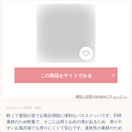
この商品をサイトでみる
価格と在庫を
Amazon
でチェック
>>
ひろよしよし(50代・女性)
軽くて着脱が楽でお風呂掃除に便利なバススリッパです。EVA
素材のため軽量で、そこには滑り止めの溝があるため、滑りや
すいお風呂場でも滑りにくくて安心です。速乾性の素材のため