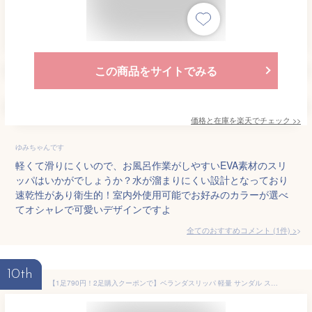
この商品をサイトでみる
価格と在庫を
楽天
でチェック
>>
ゆみちゃんです
軽くて滑りにくいので、お風呂作業がしやすいEVA素材のスリ
ッパはいかがでしょうか？水が溜まりにくい設計となっており
速乾性があり衛生的！室内外使用可能でお好みのカラーが選べ
てオシャレで可愛いデザインですよ
全てのおすすめコメント
(
1
件)
>
10th
【1足790円！2足購入クーポンで】ベランダスリッパ 軽量 サンダル スリッパ 清潔 洗える 速乾 ベランダサンダル レディース メンズ 穴あき 春 夏 ビーチサンダル シャワーサンダル ルームシューズ お風呂 バススリッパ 水がたまらない ^bm1161^[郵3]