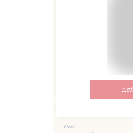
この
猫大好き