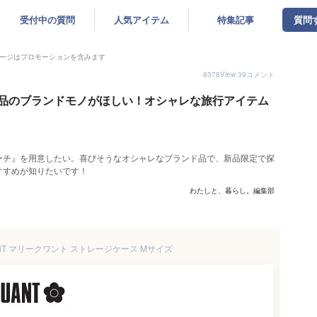
受付中の質問
人気アイテム
特集記事
質問
ージはプロモーションを含みます
8378
View
39
コメント
品のブランドモノがほしい！オシャレな旅行アイテム
ーチ』を用意したい。喜びそうなオシャレなブランド品で、新品限定で探
すすめが知りたいです！
わたしと、暮らし。編集部
ANT マリークワント ストレージケース Mサイズ