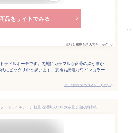
商品をサイトでみる
価格と在庫を
楽天
でチェック
>>
3日用トラベルポーチです。黒地にカラフルな薔薇の絵が描か
年代にピッタリかと思います。裏地も綺麗なワインカラー
全てのおすすめコメント
(
1
件)
>
ダポケット（DaPocket）6点セット トラベルポーチ 軽量 洗濯機洗い可 大容量 分類収納 旅行パートナー 小物 靴バッグ 洗面用具 収納袋 セット メンズ 圧縮バッグ 防水 ワイシャツ 小物入れ 衣類圧縮袋