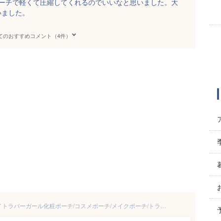
ポーチで軽くて圧縮してくれるのでいいなと思いました。大
いました。
てのおすすめコメント（4件）
MARIANNE KATE マリアンケイトラバーガール化粧ポーチ/コスメポーチ/メイクポーチ/トラベルポーチ/韓国雑貨/韓国ブランド/マリアン ケイト