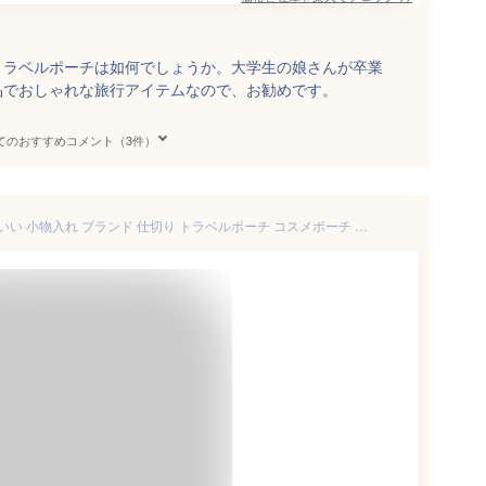
TEのトラベルポーチは如何でしょうか。大学生の娘さんが卒業
品でおしゃれな旅行アイテムなので、お勧めです。
てのおすすめコメント（3件）
マリメッコ ポーチ 大きめ かわいい 小物入れ ブランド 仕切り トラベルポーチ コスメポーチ ウニッコ 北欧 ギフト プレゼント 女性 オシャレ marimekko VILJA MINI UNIKKO cosmetic bag 047197 071295 070530 【メール便送料無料】[M便 1/1]