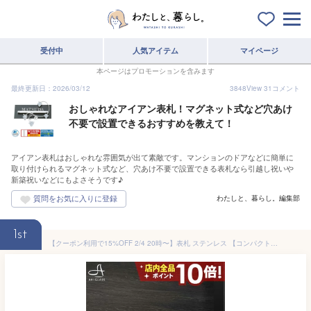
受付中
人気アイテム
マイページ
本ページはプロモーションを含みます
最終更新日：2026/03/12
3848
View
31
コメント
おしゃれなアイアン表札！マグネット式など穴あけ
不要で設置できるおすすめを教えて！
アイアン表札はおしゃれな雰囲気が出て素敵です。マンションのドアなどに簡単に
取り付けられるマグネット式など、穴あけ不要で設置できる表札なら引越し祝いや
新築祝いなどにもよさそうです♪
わたしと、暮らし。編集部
1st
【クーポン利用で15%OFF 2/4 20時〜】表札 ステンレス 【コンパクトサイズ・機能門柱/マンションに最適】 luke ルーク ステンレス表札 貼り 付け 簡単 取り付け 差し込み式 プレート マグネット 特注 サイズ 自由 オーダーメイド 番地 住所