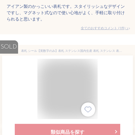
アイアン製のかっこいい表札です。スタイリッシュなデザイン
ですし、マグネット式なので使い心地がよく、手軽に取り付け
られると思います。
全てのおすすめコメント
(
1
件)
>
SOLD
表札 シール【英数字のみ】表札 ステンレス国内生産 表札 ステンレス 表札 アイアン 家族 サイン 表札 マグネット 英字 表札 北欧 表札 ひょうさつ 表札 おしゃれ ステンレス アルファベット 切り文字 リフォーム 表札 北欧 表札 戸建 ポスト 表札 シール gs-pl-sus-aku-b
類似商品を探す