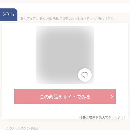
20th
表札 アイアン 表札 戸建 表札 二世帯 おしゃれなステンレス表札 【フローライン】【#アイアン表札】マグネット シール 看板 店舗用 玄関
この商品をサイトでみる
価格と在庫を
楽天
でチェック
>>
グラスマン(60代・男性)