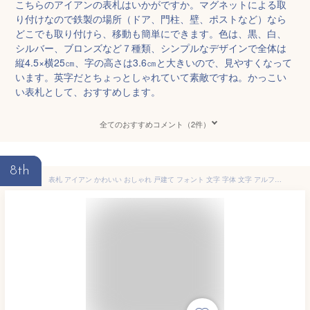
こちらのアイアンの表札はいかがですか。マグネットによる取
り付けなので鉄製の場所（ドア、門柱、壁、ポストなど）なら
どこでも取り付けら、移動も簡単にできます。色は、黒、白、
シルバー、ブロンズなど７種類、シンプルなデザインで全体は
縦4.5×横25㎝、字の高さは3.6㎝と大きいので、見やすくなって
います。英字だとちょっとしゃれていて素敵ですね。かっこい
い表札として、おすすめします。
全てのおすすめコメント（2件）
8th
表札 アイアン かわいい おしゃれ 戸建て フォント 文字 字体 文字 アルファベット 漢字 送料無料 鉄製 シンプル マグネットタイプ アーチのサインプレート 戸建 新築 お店ロゴ お祝い ギフト に最適！