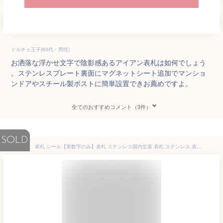
ドルチェ王子(60代・男性)
お洒落な浮かせ文字で陰影感あるアイアン表札は如何でしょう
。ステンレスプレート裏面にマグネットシート追加でマンショ
ンドアやスチール製ポストに簡単設置できお薦めですよ。
全てのおすすめコメント（3件）
SOLD
表札 シール【英数字のみ】表札 ステンレス国内生産 表札 ステンレス 表札 アイアン 家族 サイン 表札 マグネット 英字 表札 北欧 表札 ひょうさつ 表札 おしゃれ ステンレス アルファベット 切り文字 リフォーム 表札 北欧 表札 戸建 ポスト 表札 シール cx-sus-aku