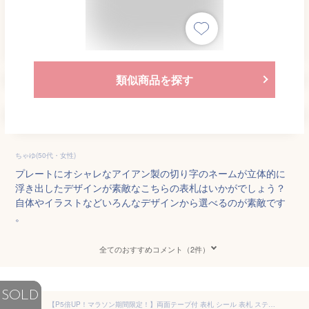
類似商品を探す
ちゃゆ(50代・女性)
プレートにオシャレなアイアン製の切り字のネームが立体的に
浮き出したデザインが素敵なこちらの表札はいかがでしょう？
自体やイラストなどいろんなデザインから選べるのが素敵です
。
全てのおすすめコメント（2件）
SOLD
【P5倍UP！マラソン期間限定！】両面テープ付 表札 シール 表札 ステンレス 表札 マグネット マンション 表札 全4サイズ【ミニ表札】ネームプレート 戸建て 機能門柱対応 表札 サイズ オーダー シール 表札 おしゃれ 表札 切り文字 国内生産 gs-nmpl-1013-a