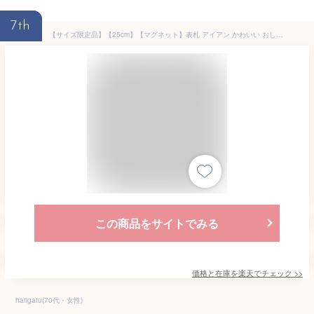
7th
【サイズ限定品】【25cm】【マグネット】表札 アイアン かわいい おしゃれ 戸建 フォント 文字 字体 アルファベット 送料無料 鉄製 シンプル マグネットタイプ サイズとフォント限定のサインプレート 新築 お店ロゴ お祝い ギフト に最適！
この商品をサイトでみる
価格と在庫を
楽天
でチェック
>>
hatigatu(70代・女性)