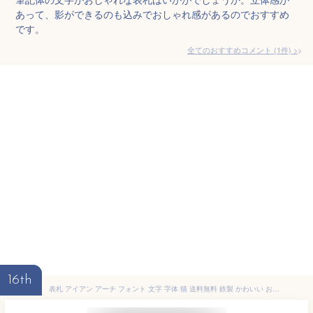
あって、影ができるのも込みでおしゃれ感があるのでおすすめ
です。
全てのおすすめコメント
(
1
件)
>
16th
表札 アイアン アーチ フォント 文字 字体 猫 送料無料 鉄製 かわいい おしゃれ 動物 ねこ マグネットタイプ 座り猫がワンポイントのサインプレート 戸建 新築 お店ロゴ お祝い ギフト に最適！