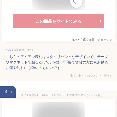
この商品をサイトでみる
価格と在庫を
楽天
でチェック
>>
KUMIKAN(40代・女性)
こちらのアイアン表札はスタイリッシュなデザインで、テープ
やマグネットで貼るだけで、穴あけ不要で賃貸の方にもお勧め
。傷や汚れにも強いのもいいです
全てのおすすめコメント
(
1
件)
>
14th
【サイズ限定品】【20cm】【マグネット】表札 アイアン かわいい おしゃれ 戸建 フォント 文字 字体 アルファベット 送料無料 鉄製 シンプル マグネットタイプ サイズとフォント限定のサインプレート 新築 お店ロゴ お祝い ギフト に最適！