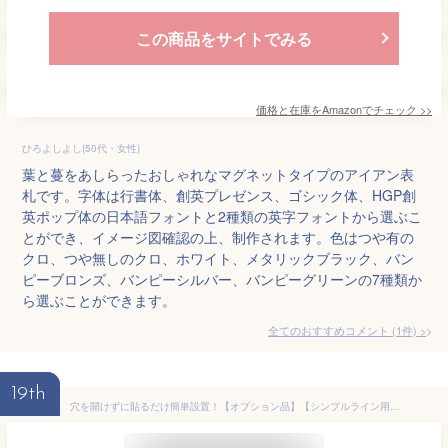
この商品をサイトでみる
価格と在庫を
Amazon
でチェック
>>
ひろよしよし(50代・女性)
葉と蔓をあしらったおしゃれなマグネットタイプのアイアン表
札です。字体は行書体、創英プレゼンス、ゴシック体、HGP創
英ポップ体の日本語フォントと2種類の英字フォントから選ぶこ
とができ、イメージ図確認の上、制作されます。色はつや有の
クロ、つや無しのクロ、ホワイト、メタリックブラック、バン
ピーブロンズ、バンピーシルバー、バンピーグリーンの7種類か
ら選ぶことができます。
全てのおすすめコメント
(
1
件)
>
19th
穴を開けずに貼るだけ簡単設置！【オプション品】【シンプルライン用】ベースプレートのみ(表札本体は別途ご購入下さい)＜プレートサイズ＞横幅240〜440mm