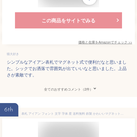
この商品をサイトでみる
価格と在庫を
Amazon
でチェック
>>
猫大好き
シンプルなアイアン表札でマグネット式で便利だなと思いまし
た。シックでお洒落で雰囲気が出ていいなと思いました。上品
さが素敵です。
全てのおすすめコメント（2件）
6th
表札 アイアン フォント 文字 字体 星 送料無料 鉄製 かわいいマグネットタイプ 流れ星をモチーフにしたサインプレート 戸建 新築 お店ロゴ お祝い ギフト に最適！