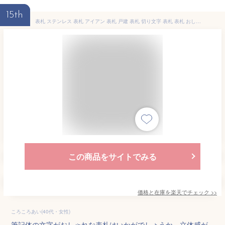
15th
表札 ステンレス 表札 アイアン 表札 戸建 表札 切り文字 表札 表札 おしゃれ 表札 筆記体 二世帯 オーダーメイド 表札 おしゃれなステンレス表札 【フローライン】 マグネット シール
この商品をサイトでみる
価格と在庫を
楽天
でチェック
>>
ころころあい(40代・女性)
筆記体の文字がおしゃれな表札はいかがでしょうか。立体感が