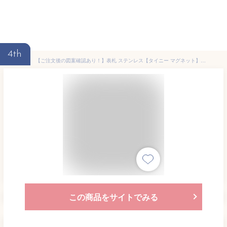
4th
【ご注文後の図案確認あり！】表札 ステンレス【タイニー マグネット】穴あけ不要で貼りつけ 小さいサイズ アイアン調 ネームプレート 戸建て おしゃれ 切り文字 ローマ字 アルファベット 国内生産 日本製
この商品をサイトでみる