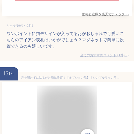
価格と在庫を
楽天
でチェック
>>
ちゃゆ(50代・女性)
ワンポイントに猫デザインが入ってるおがおしゃれで可愛いこ
ちらのアイアン表札はいかがでしょう？マグネットで簡単に設
置できるのも嬉しいです。
全てのおすすめコメント
(
1
件)
>
13th
穴を開けずに貼るだけ簡単設置！【オプション品】【シンプルライン用】ベースプレートのみ(表札本体は別途ご購入下さい)＜プレートサイズ＞横幅240～440mm