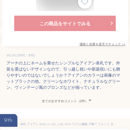
この商品をサイトでみる
価格と在庫を
楽天
でチェック
>>
ポピポピ(50代・女性)
アーチの上にネームを乗せたシンプルなアイアン表札です。外
装を選ばないデザインなので、引っ越し祝いや新築祝いにも贈
りやすいのではないでしょうか？アイアンのカラーは画像のマ
ットブラックの他、クリーンなホワイト、ナチュラルなグリー
ン、ヴィンテージ風のブロンズなどが揃っています。
全てのおすすめコメント（2件）
9th
表札 アイアン かわいい おしゃれ ガルバリウム鋼板 戸建て フォント 文字 字体 葉 蔓 送料無料 鉄製 シンプル マグネットタイプ つると葉をモチーフにしたサインプレート アイアン表札 戸建 新築 お祝い ギフト に最適！