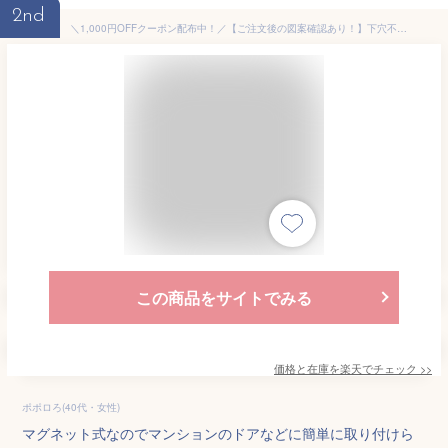
2nd
＼1,000円OFFクーポン配布中！／【ご注文後の図案確認あり！】下穴不要の簡単取付！ 表札【エメ】マグネット おしゃれ 戸建て ステンレス 鉄 アイアン 磁石 シール テープ 貼付 貼り付け
この商品をサイトでみる
価格と在庫を
楽天
でチェック
>>
ポポロろ(40代・女性)
マグネット式なのでマンションのドアなどに簡単に取り付けら