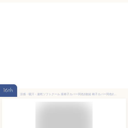
16th
涼感・吸汗・速乾ソフトクール 座椅子カバー同色2枚組 椅子カバー同色2枚組 (接触冷感 おしゃれ 装着簡単 洗える フィット式 新生活 インテリア イスカバー 丸洗いOK)