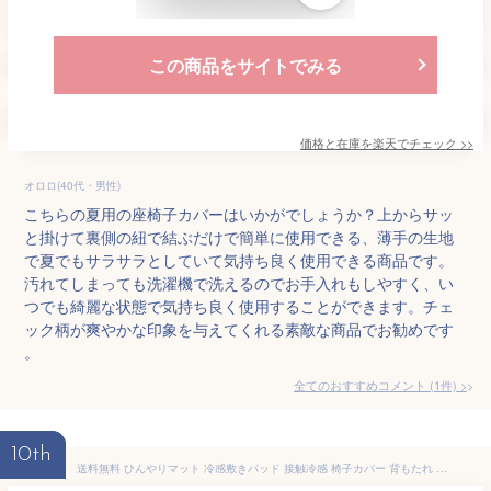
この商品をサイトでみる
価格と在庫を
楽天
でチェック
>>
オロロ(40代・男性)
こちらの夏用の座椅子カバーはいかがでしょうか？上からサッ
と掛けて裏側の紐で結ぶだけで簡単に使用できる、薄手の生地
で夏でもサラサラとしていて気持ち良く使用できる商品です。
汚れてしまっても洗濯機で洗えるのでお手入れもしやすく、い
つでも綺麗な状態で気持ち良く使用することができます。チェ
ック柄が爽やかな印象を与えてくれる素敵な商品でお勧めです
。
全てのおすすめコメント
(
1
件)
>
10th
送料無料 ひんやりマット 冷感敷きパッド 接触冷感 椅子カバー 背もたれ 北欧 イスカバー チェアーカバー 座椅子カバー 背もたれ 洗濯可 椅子カバー 洗える 汚れ防止 クールマット 冷感マット 夏用マット おしゃれ 涼感寝具 クール寝具 夏用寝具 犬 ペット 5色