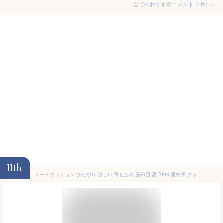
全てのおすすめコメント
(
1
件)
>
11th
シートクッション ひんやり 涼しい 背もたれ 座布団 夏 Set3 座椅子 クッション 冷却マット仕様 チェア 涼感冷感 運転 カラー オフィス椅子 事務椅子用 折りたたん コンパクト収納 暑さ対策 蒸れない 通気いい 竹 椅子カバー