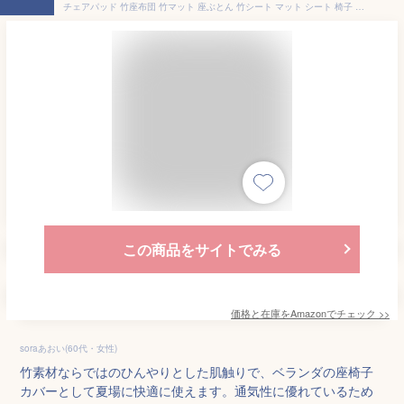
チェアパッド 竹座布団 竹マット 座ぶとん 竹シート マット シート 椅子 クッション 背当てクッション シーツ 座布団 洗える チェア 椅子 様式４ ソファー 熱中症対策 暑さ対策 通気いい チェアカバー 車用シートカバ 座椅子 冷たい 滑り止め 55*110cm 夏 蒸れない 足元
この商品をサイトでみる
価格と在庫を
Amazon
でチェック
>>
soraあおい(60代・女性)
竹素材ならではのひんやりとした肌触りで、ベランダの座椅子
カバーとして夏場に快適に使えます。通気性に優れているため