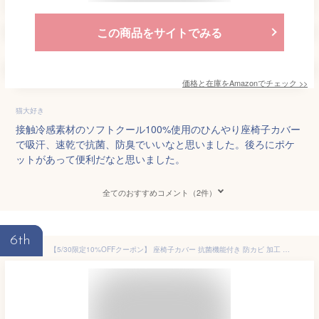
この商品をサイトでみる
価格と在庫を
Amazon
でチェック
>>
猫大好き
接触冷感素材のソフトクール100%使用のひんやり座椅子カバー
で吸汗、速乾で抗菌、防臭でいいなと思いました。後ろにポケ
ットがあって便利だなと思いました。
全てのおすすめコメント（2件）
6th
【5/30限定10%OFFクーポン】 座椅子カバー 抗菌機能付き 防カビ 加工 座面 い草カバー 椅子 カバー 与那国 座椅子 カバー ブラウン 約44×160cm 蒸れない 夏でも快適 汗サラサラ 寒い季節も 椅子が冷たくない カバー プレゼント おすすめ