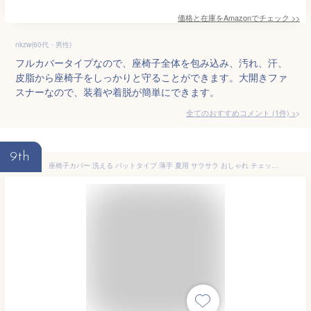
価格と在庫を
Amazon
でチェック
>>
nkzw(60代・男性)
フルカバータイプなので、座椅子全体を包み込み、汚れ、汗、
皮脂から座椅子をしっかりと守ることができます。大開きファ
スナーなので、装着や着脱が簡単にできます。
全てのおすすめコメント
(
1
件)
>
9th
座椅子カバー 洗える パットタイプ 薄手 夏用 サラサラ おしゃれ チェック ストライプ 56×126cm ズレない ゴム 簡単装着 汚れ防止 北欧 金鵄