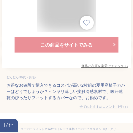
この商品をサイトでみる
価格と在庫を
楽天
でチェック
>>
どんどん(50代・男性)
お得なお値段で購入できるコスパが高い2枚組の夏用座椅子カバ
ーはどうでしょうか？ヒンヤリ涼しい接触冷感素材で、吸汗速
乾のぴったりフィットするカバーなので、お勧めです。
全てのおすすめコメント
(
1
件)
>
17th
スーパーフィット２WAYストレッチ座椅子カバー＊マリオン 1枚・グリーン