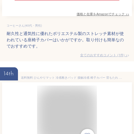
価格と在庫を
Amazon
でチェック
>>
コーヒーさん(40代・男性)
耐久性と通気性に優れたポリエステル製のストレッチ素材が使
われている座椅子カバーはいかがですか。取り付けも簡単なの
でおすすめです。
全てのおすすめコメント
(
1
件)
>
14th
送料無料 ひんやりマット 冷感敷きパッド 接触冷感 椅子カバー 背もたれ 北欧 イスカバー チェアーカバー 座椅子カバー 背もたれ 洗える 汚れ防止 クールマット 冷感マット 夏用マット おしゃれ 涼感寝具 クール寝具 夏用寝具 犬 ペット マット 5色