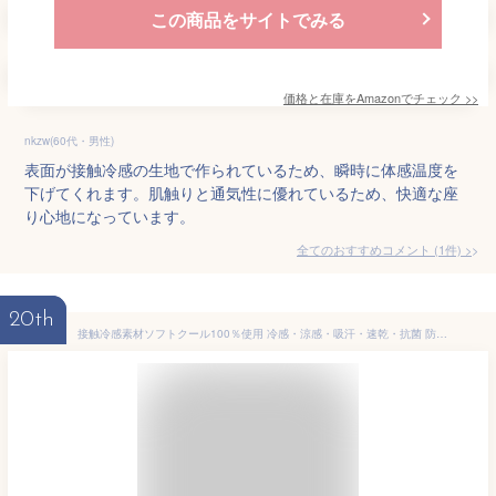
この商品をサイトでみる
価格と在庫を
Amazon
でチェック
>>
nkzw(60代・男性)
表面が接触冷感の生地で作られているため、瞬時に体感温度を
下げてくれます。肌触りと通気性に優れているため、快適な座
り心地になっています。
全てのおすすめコメント
(
1
件)
>
20th
接触冷感素材ソフトクール100％使用 冷感・涼感・吸汗・速乾・抗菌 防臭・消臭 ひんやり座椅子カバー 1人掛け用 50×163cm（長さ約80～130cmまで取付可能） グリーン