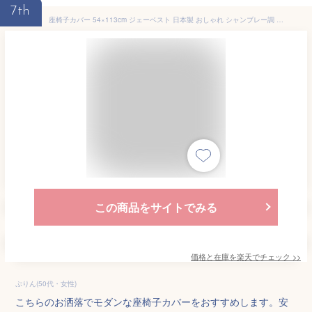
7th
座椅子カバー 54×113cm ジェーベスト 日本製 おしゃれ シャンブレー調 ざっくり 素材感 ナチュラル モダン インテリア 和室 両面共生地 1cmステッチ仕様 座いすカバー 座イスカバー リクライニングフロアチェア 国産
この商品をサイトでみる
価格と在庫を
楽天
でチェック
>>
ぷりん(50代・女性)
こちらのお洒落でモダンな座椅子カバーをおすすめします。安