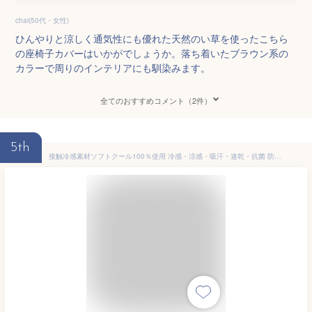
chai(50代・女性)
ひんやりと涼しく通気性にも優れた天然のい草を使ったこちら
の座椅子カバーはいかがでしょうか。落ち着いたブラウン系の
カラーで周りのインテリアにも馴染みます。
全てのおすすめコメント（2件）
5th
接触冷感素材ソフトクール100％使用 冷感・涼感・吸汗・速乾・抗菌 防臭・消臭 ひんやり座椅子カバー 1人掛け用 50×163cm（長さ約80～130cmまで取付可能） ブルー