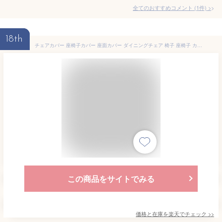
全てのおすすめコメント
(
1
件)
>
18th
チェアカバー 座椅子カバー 座面カバー ダイニングチェア 椅子 座椅子 カバー 背もたれ 1枚 1人用 1人掛け全周ゴム 伸縮性 ストレッチ ストレッチフィット 洗える おしゃれ モダン 北欧 あす楽 [R-SS]
この商品をサイトでみる
価格と在庫を
楽天
でチェック
>>