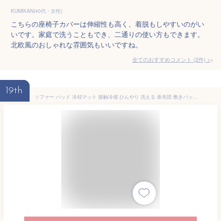
KUMIKAN(40代・女性)
こちらの座椅子カバーは伸縮性も高く、着脱もしやすいのがい
いです。家庭で洗うこともでき、二通りの使い方もできます。
北欧風のおしゃれな雰囲気もいいですね。
全てのおすすめコメント
(
2
件)
>
19th
ソファー パッド 冷却マット 接触冷感 ひんやり 洗える 座布団 敷きパッド リバーシブル 籐 冷感 涼しい ソファーカバー シートカバー 車 後部座席 ソファー 座椅子 マルチカバー 熱中症対策 節電