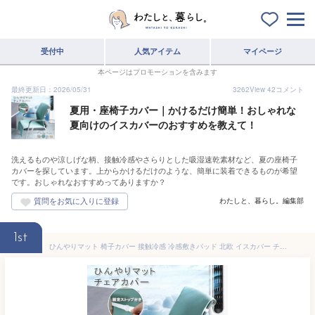
受付中
人気アイテム
マイページ
本ページはプロモーションを含みます
最終更新日：2026/05/31
3262
View
42
コメント
夏用・座椅子カバー｜かけるだけ簡単！おしゃれな
夏向けのイスカバーのおすすめを教えて！
洗えるものや涼しげな柄、接触冷感やさらりとした吸湿速乾素材など、夏の座椅子
カバーを探しています。上からかけるだけのような、簡単に装着できるものが希望
です。おしゃれなおすすめってありますか？
わたしと、暮らし。編集部
1st
ひんやりマット 椅子カバー 接触冷感 冷感敷きパッド 北欧 イスカバー チェアーカバー 座椅子カバー 背もたれ 洗濯可 椅子カバー 洗える 汚れ防止 滑り止め クールマット 冷感マット 夏用マット おしゃれ クール寝具 夏用寝具 犬 ペット 涼感 冷感 ひんやり 4色 送料無料