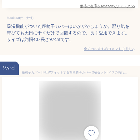
価格と在庫を
Amazon
でチェック
>>
kuraki(50代・女性)
吸湿機能がついた座椅子カバーはいかがでしょうか。湿り気を
帯びても天日に干すだけで回復するので、長く愛用できます。
サイズは約幅40×長さ97cmです。
全てのおすすめコメント
(
1
件)
>
23rd
座椅子カバー [ NEWフィットする簡単椅子カバー 2枚セット ]イスの汚れ防止や模様替えに！座椅子カバー イスカバー ダイニング椅子カバー フィット チェアカバー 伸縮布 座面 座椅子カバー 洗える 部屋の模様替え ストレッチ 便利 グッズ 取付 簡単【送料無料】