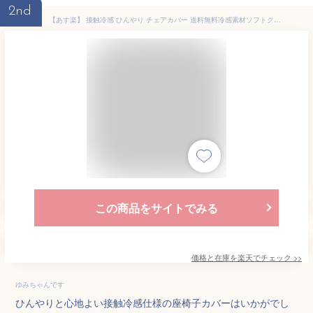
2nd
【あす楽】 接触冷感 ひんやり チェアカバー 送料無料冷感素材ソフトクール100％使用 冷感・涼感・吸汗・速乾座イスカバー適応サイズ：約長さ80〜130cm冷感 ひんやり さらさら座いす・座イス・1人掛け用【★★】
この商品をサイトでみる
価格と在庫を
楽天
でチェック
>>
ゆみちゃんです
ひんやりと心地よい接触冷感仕様の座椅子カバーはいかがでし