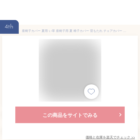
4th
座椅子カバー 夏用 い草 座椅子用 夏 椅子カバー 背もたれ チェアカバー い草カバー 座面 おしゃれ 滑り止め イグサ イ草 夏用 夏 蒸れない 防カビ 抗菌 涼しい 調湿 ブラウン 和室 ギフト レトロ 和風 約44×160cm 与那国 座椅子カバー (O) 引っ越し 新生活
この商品をサイトでみる
価格と在庫を
楽天
でチェック
>>