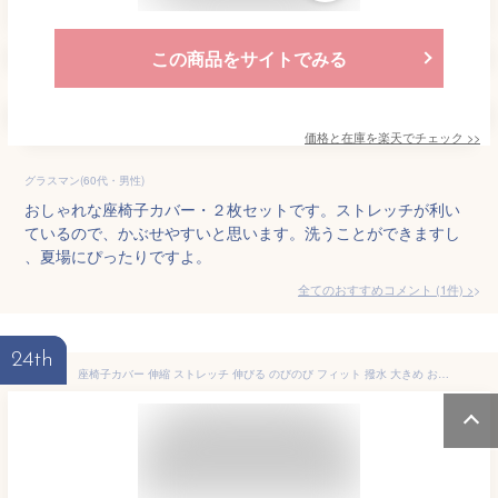
この商品をサイトでみる
価格と在庫を
楽天
でチェック
>>
グラスマン(60代・男性)
おしゃれな座椅子カバー・２枚セットです。ストレッチが利い
ているので、かぶせやすいと思います。洗うことができますし
、夏場にぴったりですよ。
全てのおすすめコメント
(
1
件)
>
24th
座椅子カバー 伸縮 ストレッチ 伸びる のびのび フィット 撥水 大きめ おすすめ 日本製 簡単着脱 人気 洗濯 4カラー