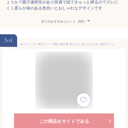
ょうか？吸汗速乾性があり快適で紐できゅっと縛るのでズレに
くく柔らか味のある色合いとおしゃれなデザインです
全てのおすすめコメント（6件）
3rd
超ストレッチ 椅子カバー 激安 超特価 背もたれ 背もたれ付き 座椅子にも使える 超ライトスウェードニット生地 フィットタイプ チェアーカバー イスカバー イスフルカバー デスクチェアー リクライニング ダイニングチェアー 座椅子 椅子フルカバー 洗濯可能 洗える
この商品をサイトでみる