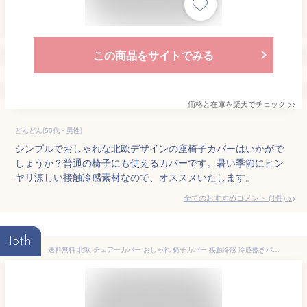
この商品をサイトでみる
価格と在庫を
楽天
でチェック
>>
どんどん(50代・男性)
シンプルでおしゃれな北欧デザインの座椅子カバーはいかがで
しょうか？普通の椅子にも使えるカバーです。暑い季節にヒン
ヤリ涼しい接触冷感素材なので、オススメいたします。
全てのおすすめコメント
(
1
件)
>
15th
送料無料 北欧 チェアーカバー おしゃれ 椅子カバー 接触冷感 冷感敷きパッド イスカバー 背もたれ 座椅子カバー 背もたれ 洗える 汚れ防止 クールマット 冷感マット 夏用マット ひんやりマット 涼感寝具 クール寝具 夏用寝具 犬 ペット