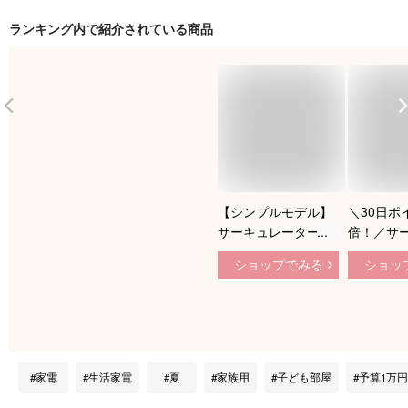
ランキング内で紹介されている商品
【シンプルモデル】
＼30日ポ
サーキュレーター 首
倍！／サ
振り 静音 卓上 扇風
ター アイ
ショップでみる
ショッ
機 卓上扇風機 小型
マ 静音 
コンパクト 軽量 部
クト おし
屋干し 衣類 乾燥 静
省エネ マ
音 リビング キッチ
扇風機 固
ン トイレ 寝室 脱衣
ル 8畳 空
所 おしゃれ シンプ
量調整 角
家電
生活家電
夏
家族用
子ども部屋
予算1万円
ル 持ち運び 強力 上
風機 かわ