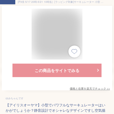
[P3倍 5/17 20時-5/21 10時迄］[ラッピング対象]サーキュレーター 小型 静音 首振り アイリスオーヤマ 18畳 扇風機 節電 省エネ 電気代節約 3D タイマー リモコン 小型 静か 換気 空気 循環 空気循環 オフィス 冷房 暖房 室内干し コンパクト PCF-SC15TP-P/Y/A
この商品をサイトでみる
価格と在庫を
楽天
でチェック
>>
ゆみちゃんです
【アイリスオーヤマ】小型でパワフルなサーキュレーターはい
かがでしょうか？静音設計でオシャレなデザインですし空気循