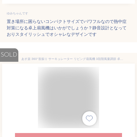
ゆみちゃんです
置き場所に困らないコンパクトサイズでパワフルなので熱中症
対策になる卓上扇風機はいかがでしょうか？静音設計となって
おりスタイリッシュでオシャレなデザインです
SOLD
あす楽 360°首振り サーキュレーター リビング扇風機 3段階風量調節 卓上型 360°首振り 扇風機 パワフル送風 3D送風 小型 静音 29dB 軽量設計 冷房 暖房 空気循環 換気 梅雨 衣類乾燥 省エネ 節電 ギフト xr-ht01