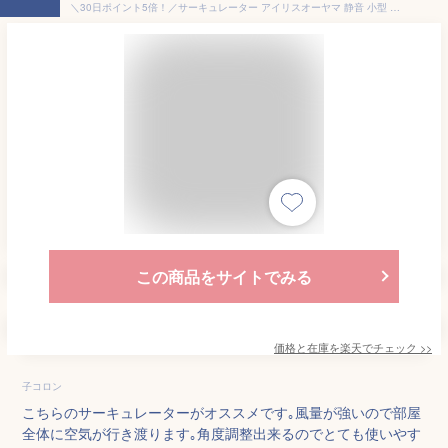
＼30日ポイント5倍！／サーキュレーター アイリスオーヤマ 静音 小型 コンパクト おしゃれ 節電 省エネ マカロン型 扇風機 固定 シンプル 8畳 空調 冷房 風量調整 角度調整 送風機 かわいい 一人暮らし ホワイト ブラック 送料無料 PCF-MKM15N-W PCF-MKM15N-B
この商品をサイトでみる
価格と在庫を
楽天
でチェック
>>
子コロン
こちらのサーキュレーターがオススメです｡風量が強いので部屋
全体に空気が行き渡ります｡角度調整出来るのでとても使いやす