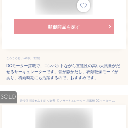
類似商品を探す
ころころあい(40代・女性)
DCモーター搭載で、コンパクトながら直進性の高い大風量がだ
せるサーキュレーターです。音が静かだし、衣類乾燥モードが
あり、梅雨時期にも活躍するので、おすすめです。
SOLD
最安値挑戦★あす楽 ＼楽天1位／サーキュレーター 扇風機 DCモーター 上下左右自動首振り イオンで除菌 衣類乾燥 3枚羽根 6段階調節 20畳 自動OFFタイマー アロマ対応 静音 コンパクト 小型 パワフル送風 循環気流 換気 節電 お手入れ簡単 xr-lrk02