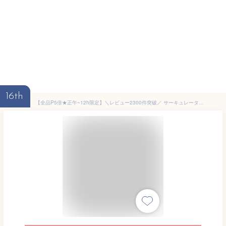
16th
【全品P5倍★正午~12h限定】＼レビュー2300件突破／ サーキュレーター アイリスオーヤマ 上下 パワフル送風 8畳 扇風機 風量3段階 コンパクト 軽量 簡単操作 空気循環 換気 衣類乾燥 部屋干し 室内干し 固定 マカロン型 梅雨対策 エアコン併用 WOOZOO PCF-MKM15N