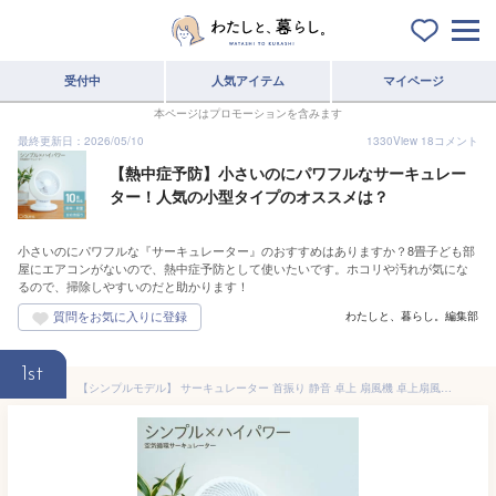
受付中
人気アイテム
マイページ
本ページはプロモーションを含みます
最終更新日：2026/05/10
1330
View
18
コメント
【熱中症予防】小さいのにパワフルなサーキュレー
ター！人気の小型タイプのオススメは？
小さいのにパワフルな『サーキュレーター』のおすすめはありますか？8畳子ども部
屋にエアコンがないので、熱中症予防として使いたいです。ホコリや汚れが気にな
るので、掃除しやすいのだと助かります！
わたしと、暮らし。編集部
1st
【シンプルモデル】 サーキュレーター 首振り 静音 卓上 扇風機 卓上扇風機 小型 コンパクト 軽量 部屋干し 衣類 乾燥 静音 リビング キッチン トイレ 寝室 脱衣所 おしゃれ シンプル 持ち運び 強力 上下 左右 お手入れ簡単 おすすめ