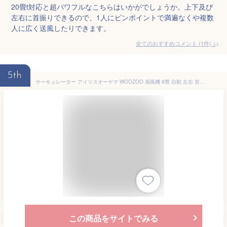
20畳t対応と超パワフルなこちらはいかがでしょうか。上下及び
左右に首振りできるので、1人にピンポイントで満遍なくや複数
人に広く送風したりできます。
全てのおすすめコメント
(
1
件)
>
5th
サーキュレーター アイリスオーヤマ WOOZOO 扇風機 8畳 自動 左右 首振り 手動 角度調節 全分解 洗える 丸洗い お手入れ簡単 パワフル送風 エアコン併用 冷房 暖房 部屋干し PCF-HD15EC マカロン PCF-MKM15EC * [安心延長保証対象]
この商品をサイトでみる