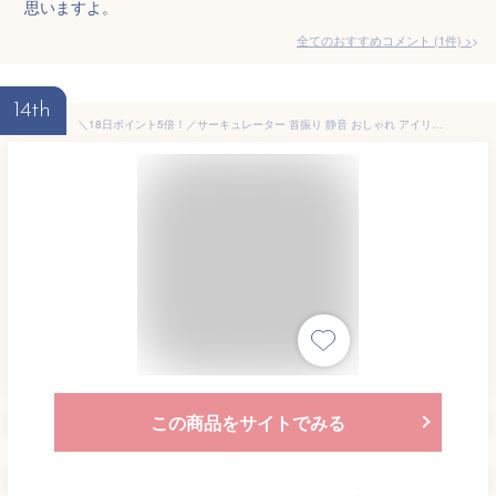
思いますよ。
全てのおすすめコメント
(
1
件)
>
14th
＼18日ポイント5倍！／サーキュレーター 首振り 静音 おしゃれ アイリスオーヤマ 扇風機 サーキュレーターアイ mini 省エネ 節電 コンパクト おしゃれ 左右首振り 8畳 換気 攪拌 室内干し 部屋干し 卓上 小型 ホワイト グレー ピンク イエロー パープル PCF-SM122【あす楽】
この商品をサイトでみる