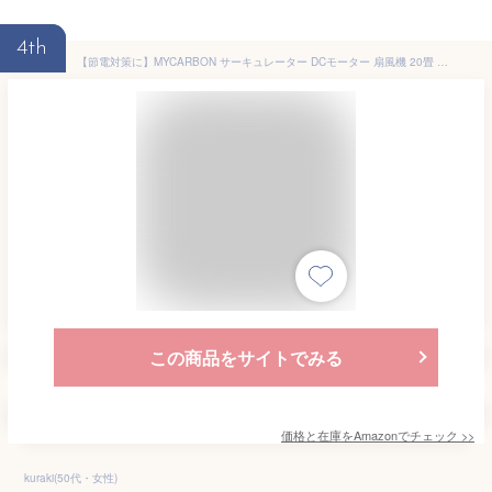
4th
【節電対策に】MYCARBON サーキュレーター DCモーター 扇風機 20畳 パワフル送風 静音 上下左右首振り 8段階風量調節 リモコン付き タイマー機能付き 省エネ タッチパネル 送風機 部屋干し 洗濯 浴室乾燥 空気循環
この商品をサイトでみる
価格と在庫を
Amazon
でチェック
>>
kuraki(50代・女性)