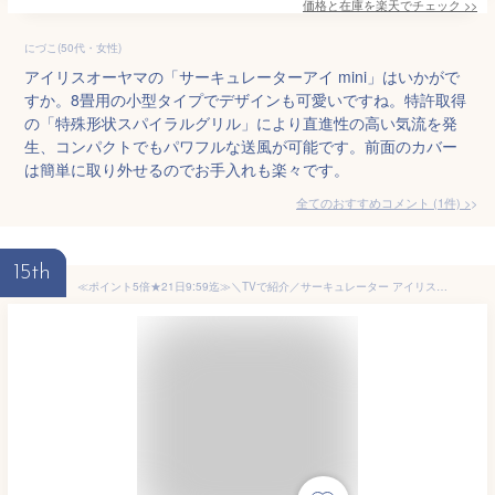
価格と在庫を
楽天
でチェック
>>
にづこ(50代・女性)
アイリスオーヤマの「サーキュレーターアイ mini」はいかがで
すか。8畳用の小型タイプでデザインも可愛いですね。特許取得
の「特殊形状スパイラルグリル」により直進性の高い気流を発
生、コンパクトでもパワフルな送風が可能です。前面のカバー
は簡単に取り外せるのでお手入れも楽々です。
全てのおすすめコメント
(
1
件)
>
15th
≪ポイント5倍★21日9:59迄≫＼TVで紹介／サーキュレーター アイリスオーヤマ dcモーター 上下 左右 首振り 扇風機 28畳 省エネ 軽量 パワフル送風 換気 節電 電気代 リモコン タイマー付き 風量8段階 衣類乾燥 部屋干し 室内干し 分解 WOOZOO PCF-SDC15T-EC *