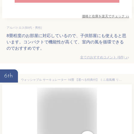
価格と在庫を
楽天
でチェック
>>
アルバトロス(50代・男性)
8畳程度のお部屋に対応しているので、子供部屋にも使えると思
います。コンパクトで機能性が高くて、室内の風を循環できる
のでおすすめです。
全てのおすすめコメント
(
6
件)
>
6th
ウォッシャブル サーキュレーター 16畳 【選べる特典付】 ミニ扇風機 リビングファン お手入れ簡単 暑さ対策 自動首振り 送風 リモコン付 換気 パワフル 涼しい 熱中症対策 静か 寝室 デスク キッチン オフィス 夏 家電 おしゃれ コンパクト 風量3段階 強風 シンプル 新生活