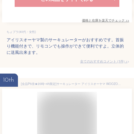
価格と在庫を
楽天
でチェック
>>
ちょプラ(40代・女性)
アイリスオーヤマ製のサーキュレーターがおすすめです。首振
り機能付きで、リモコンでも操作ができて便利ですよ。立体的
に送風出来ます。
全てのおすすめコメント
(
1
件)
>
10th
[全品P5倍★20時~4h限定]サーキュレーター アイリスオーヤマ WOOZOO 扇風機 自動 左右 首振り 手動 角度調節 全分解 洗える 丸洗い お手入れ簡単 パワフル送風 エアコン併用 冷房 暖房 部屋干し 衣類乾燥 ノーマル PCF-HD15EC マカロン PCF-MKM15EC *【広告】