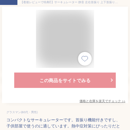
【着後レビューで特典E】サーキュレーター 静音 左右首振り 上下首振り 扇風機 リビングファン ファン 冷風 省エネ 節約 節電 空気循環 衣類乾燥 循環 換気 卓上 小型 小型扇風機 コンパクト 熱中症 感染 予防 換気 夏 シンプル おしゃれ 寝室 送料無料 ###扇風機YS-033###
この商品をサイトでみる
価格と在庫を
楽天
でチェック
>>
グラスマン(60代・男性)
コンパクトなサーキュレーターです。首振り機能付きですし、
子供部屋で使うのに適しています。熱中症対策にぴったりだと