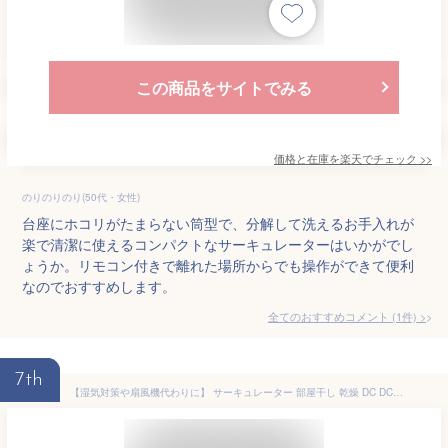
この商品をサイトでみる
価格と在庫を
楽天
でチェック
>>
のりのりのり(50代・女性)
台座にホコリがたまらない筒型で、分解して洗えるお手入れが
楽で清潔に使えるコンパクトなサーキュレーターはいかがでし
ょうか。リモコン付きで離れた場所からでも操作ができて便利
なのでおすすめします。
全てのおすすめコメント
(
1
件)
>
7th
【湿気対策や扇風機代わりに】 サーキュレーター 部屋干し 乾燥 DC DCモーター 扇風機 3D 360度回転 首振り静音 リモコン ペット 分解 できる 掃除 しやすい サーキュレーター 上下左右自動首振り 扇風機 省エネ タイマー 小型 卓上 強力 強風 30畳 32畳 Qurra