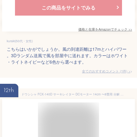
この商品をサイトでみる
価格と在庫を
Amazon
でチェック
>>
kuraki(50代・女性)
こちらはいかがでしょうか。風の到達距離は17mとハイパワー
。3Dランダム送風で風を部屋中に送れます。カラーはホワイト
・ライトネイビーなど6色から選べます。
全てのおすすめコメント
(
1
件)
>
12th
ドウシシャ FCX-140D サーキレイター DCモーター 14cm 〜8畳用 分解 水洗い 風量5段階 左右自動首振り 静音 省エネ リモコン付き アロマ タイマー リズム ファン DC 分解式 サーキュレーター 子供部屋 寝室 CIRKILATOR COCOCHI-NA 扇風機 (R)