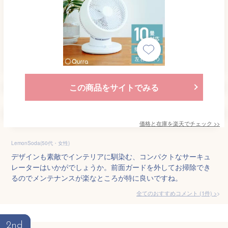
この商品をサイトでみる
価格と在庫を
楽天
でチェック
>>
LemonSoda(50代・女性)
デザインも素敵でインテリアに馴染む、コンパクトなサーキュ
レーターはいかがでしょうか。前面ガードを外してお掃除でき
るのでメンテナンスが楽なところが特に良いですね。
全てのおすすめコメント
(
1
件)
>
2nd