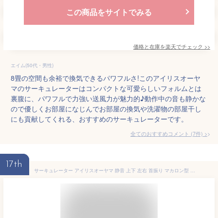
この商品をサイトでみる
価格と在庫を
楽天
でチェック
>>
エイム(50代・男性)
8畳の空間も余裕で換気できるパワフルさ!このアイリスオーヤ
マのサーキュレーターはコンパクトな可愛らしいフォルムとは
裏腹に、パワフルで力強い送風力が魅力的♪動作中の音も静かな
ので優しくお部屋になじんでお部屋の換気や洗濯物の部屋干し
にも貢献してくれる、おすすめのサーキュレーターです。
全てのおすすめコメント
(
7
件)
>
17th
サーキュレーター アイリスオーヤマ 静音 上下 左右 首振り マカロン型 扇風機 おしゃれ パワフル送風 8畳 風量3段階 軽量 コンパクト 空気循環 換気 衣類乾燥 部屋干し 梅雨対策 簡単お手入れ WOOZOO PCF-MKM15 *