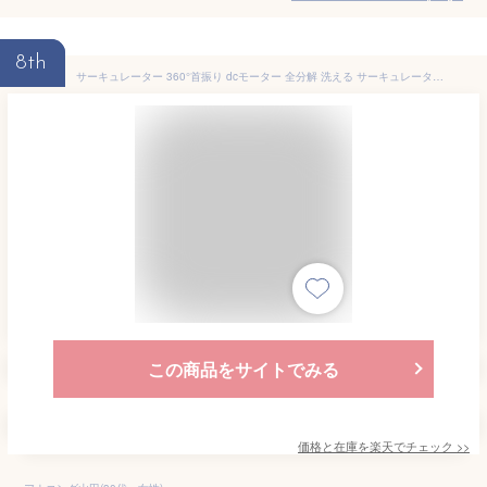
8th
サーキュレーター 360°首振り dcモーター 全分解 洗える サーキュレーター 20畳まで 360度 静音 YAR-CD20ES DCサーキュレーター 上下左右首ふり 3D送風 微風 おしゃれ 節電 省エネ 山善 YAMAZEN 【送料無料】
この商品をサイトでみる
価格と在庫を
楽天
でチェック
>>