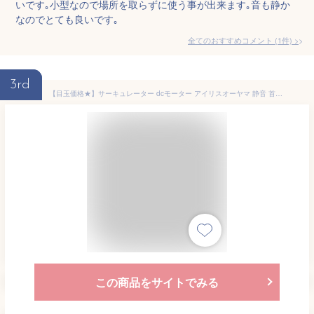
いです｡小型なので場所を取らずに使う事が出来ます｡音も静か
なのでとても良いです｡
全てのおすすめコメント
(
1
件)
>
3rd
【目玉価格★】サーキュレーター dcモーター アイリスオーヤマ 静音 首振り DCモーター 24畳 送料無料 扇風機 節電 省エネ ボール型 小型 換気 空気 循環 空気循環 大風量 左右 冷房 暖房 コンパクト PCF-SDC15TK
この商品をサイトでみる