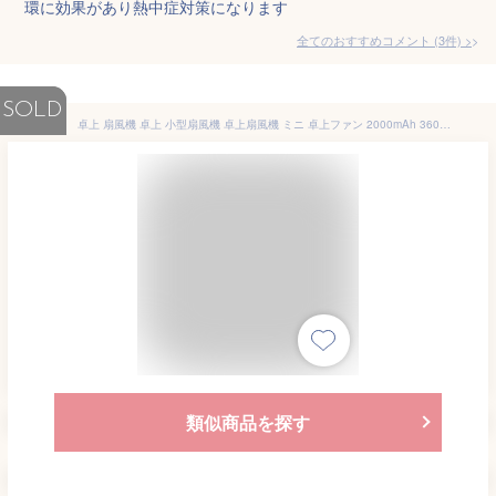
環に効果があり熱中症対策になります
全てのおすすめコメント
(
3
件)
>
SOLD
卓上 扇風機 卓上 小型扇風機 卓上扇風機 ミニ 卓上ファン 2000mAh 360度角度調整 静音 キャンプ 強力 強風 コンパクト おしゃれ アウトドア オフィス 熱中症対策 冷感
類似商品を探す