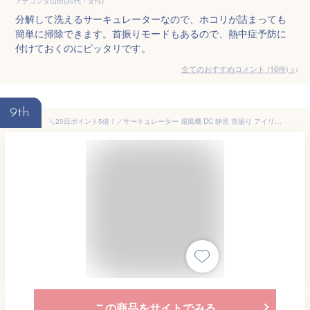
アナコンダ山田(30代・女性)
分解して洗えるサーキュレーターなので、ホコリが詰まっても
簡単に掃除できます。首振りモードもあるので、熱中症予防に
付けておくのにピッタリです。
全てのおすすめコメント
(
16
件)
>
9th
＼20日ポイント5倍！／サーキュレーター 扇風機 DC 静音 首振り アイリスオーヤマJET 15cm 送料無料 DCモーター ボール型 左右首振り 扇風機 冷房 送風 静音 首ふり 空気循環 部屋干し涼しい 風 暖房 PCF-SDC15T
この商品をサイトでみる