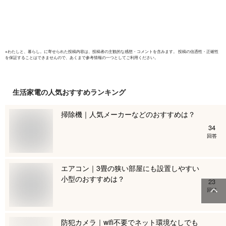
下 左右 お手入れ簡
暮らし ホ
単 おすすめ
ラック 送
PCF-MKM
PCF-MKM
※
わたしと、暮らし。
に寄せられた投稿内容は、投稿者の主観的な感想・コメントを含みます。 投稿の信憑性・正確性
を保証することはできませんので、あくまで参考情報の一つとしてご利用ください。
生活家電
の人気おすすめランキング
掃除機｜人気メーカーなどのおすすめは？
34
回答
エアコン｜3畳の狭い部屋にも設置しやすい
小型のおすすめは？
23
回答
防犯カメラ｜wifi不要でネット環境なしでも