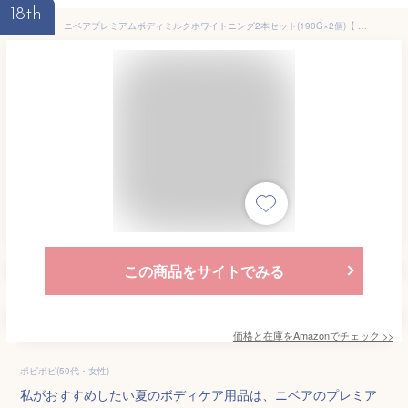
18th
ニベアプレミアムボディミルクホワイトニング2本セット(190G×2個)【 澄みわたるようなうるおいとつやのある肌 】 [ボディ用乳液 ] 美白ケア 【医薬部外品】
この商品をサイトでみる
価格と在庫を
Amazon
でチェック
>>
ポピポピ(50代・女性)
私がおすすめしたい夏のボディケア用品は、ニベアのプレミア