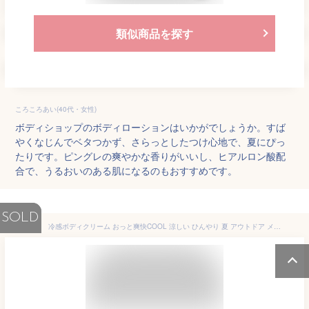
類似商品を探す
ころころあい(40代・女性)
ボディショップのボディローションはいかがでしょうか。すば
やくなじんでベタつかず、さらっとしたつけ心地で、夏にぴっ
たりです。ピングレの爽やかな香りがいいし、ヒアルロン酸配
合で、うるおいのある肌になるのもおすすめです。
SOLD
冷感ボディクリーム おっと爽快COOL 涼しい ひんやり 夏 アウトドア メントール 冷たい クールネック アウトドア スポーツ 保冷剤 プロ用美容室・美容院専門店 プチギフト用 ギフト用 ちょっとしたプレゼント用にも コスメジャングル