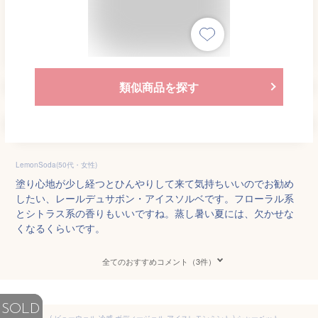
類似商品を探す
LemonSoda(50代・女性)
塗り心地が少し経つとひんやりして来て気持ちいいのでお勧め
したい、レールデュサボン・アイスソルベです。フローラル系
とシトラス系の香りもいいですね。蒸し暑い夏には、欠かせな
くなるくらいです。
全てのおすすめコメント（3件）
SOLD
( ビューウェル 冷感 ボディージェル アイスレモンミント ) シャーベットジェル ひんやり 爽快 暑さ 冷却 熱中症対策 暑さ対策 涼しい クールダウン 夏用 全身 涼しい 冷え