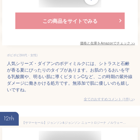
この商品をサイトでみる
価格と在庫を
Amazon
でチェック
>>
ポピポピ(50代・女性)
人気シリーズ・ダイアンのボディミルクには、シトラスと石鹸
が香る夏にぴったりのタイプがあります。お肌のうるおいを守
る乳酸菌や、明るい肌に導くビタミンCなど、この時期の紫外線
ダメージに働きかける処方です。無添加で肌に優しいのも嬉し
いですね。
全てのおすすめコメント
(
1
件)
>
12th
【サマーセール】ジョンソン&ジョンソン ニュートロジーナ ノルウェーフォーミュラ ディープモイスチャー ボディミルク 250g