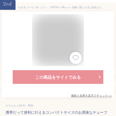
2nd
かき氷 クール UV ミスト（ SPF50+ PA++++ 石鹸で落とせる 日焼け止め スプレー ）日やけ防止 日焼け対策 無着色 無添加 防腐剤フリー（パラベンフリー） アルコールフリー 涼感 冷却 実用的 生活雑貨 UVカット UVケア コスメ ヘルスケア ボディケア スキンケア ヘアケア
この商品をサイトでみる
価格と在庫を
楽天
でチェック
>>
かりんちょ(50代・男性)
携帯だって便利に行えるコンパクトサイズのお洒落なチューブ