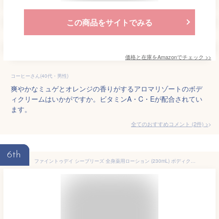
この商品をサイトでみる
価格と在庫を
Amazon
でチェック
>>
コーヒーさん(40代・男性)
爽やかなミュゲとオレンジの香りがするアロマリゾートのボデ
ィクリームはいかがですか。ビタミンA・C・Eが配合されてい
ます。
全てのおすすめコメント
(
2
件)
>
6th
ファイントゥデイ シーブリーズ 全身薬用ローション (230mL) ボディクリーム トリートメント 【医薬部外品】