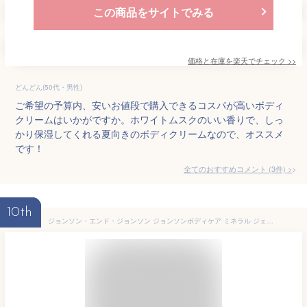
この商品をサイトでみる
価格と在庫を
楽天
でチェック
>>
どんどん(50代・男性)
ご希望の予算内、安いお値段で購入できるコスパが高いボディ
クリームはいかがですか。ホワイトムスクのいい香りで、しっ
かり保湿してくれる夏向きのボディクリームなので、オススメ
です！
全てのおすすめコメント
(
3
件)
>
10th
ジョンソン・エンド・ジョンソン ジョンソンボディケア ミネラル ジェリーローション 500ml ボディケア ボディーケア ボディクリーム ボディローション ボディミルク 保湿 乾燥肌 大容量 乾燥 さっぱり アクアミネラル スキンケア