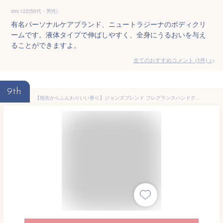
strv.122(50代・男性)
有名パーソナルケアブランド、ニュートラジーナのボディクリ
ームです。液体タイプで伸ばしやすく、全身にうるおいを与え
ることができますよ。
全てのおすすめコメント
(
1
件)
>
9th
【指先からふんわりいい香り】ジョンズブレンド フレグランスハンドクリーム John's Blend Hand Cream ボディクリーム (oa-jon-75) ベタつない 香水 コンパクト パフューム 塗り香水 ホワイトムスク ボディケア おしゃれ アーベン 普段使い 実用的 2024年