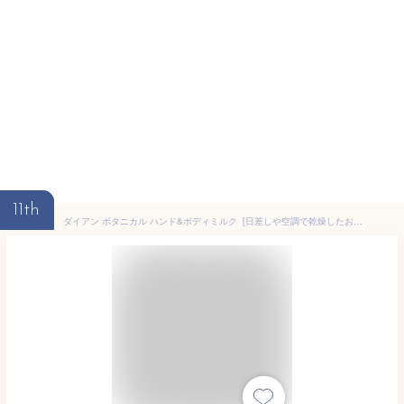
11th
ダイアン ボタニカル ハンド&ボディミルク [日差しや空調で乾燥したお肌に] 【潤いを守る】 シトラスサボンの香り プロテクト 500ml