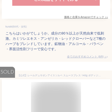
価格と在庫を
Amazon
でチェック
>>
kuraki(50代・女性)
こちらはいかがでしょうか。成分の90％以上が天然由来で低刺
激。カミツレエキス・アンゼリカ・レッドクローバーなど7種の
ハーブをブレンドしています。鉱物油・アルコール・パラベン
・界面活性剤フリーで安心です。
全てのおすすめコメント
(
6
件)
>
SOLD
【公式】レールデュサボンアイスソルベ スムースブレス 140g ボディジェル サマー限定 夏 ギフト プレゼント 保湿ジェル ボディクリーム 保湿クリーム ひんやり 冷感 クール成分 植物由来