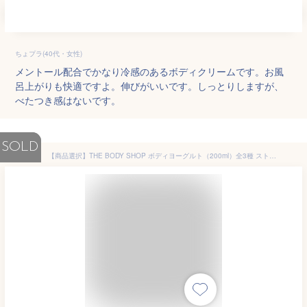
ちょプラ(40代・女性)
メントール配合でかなり冷感のあるボディクリームです。お風
呂上がりも快適ですよ。伸びがいいです。しっとりしますが、
べたつき感はないです。
SOLD
【商品選択】THE BODY SHOP ボディヨーグルト（200ml）全3種 ストロベリー/ピンクグレープフルーツ/モリンガ ボデイケア ヨーグルト ジェルクリーム 保湿 ボデイショップ ザボディショップ ボディジェル 海外製 即日発送