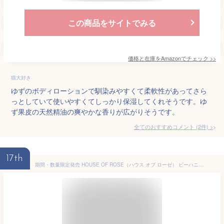
この商品をサイトでみる
価格と在庫を
Amazon
でチェック
>>
猫大好き
ゆずのボディローションで馴染みやすくて柔軟性があってさら
っとしていて使いやすくてしっかり保湿してくれそうです。ゆ
ず果皮の天然精油の爽やかな香りが広がりそうです。
全てのおすすめコメント
(
2
件)
>
17th
期間・数量限定発売 HOUSE OF ROSE（ハウス オブ ローゼ） ビーハニー 夏場しのぎ n 110g みつばち由来の保湿成分を配合した全身用ジェル状美容液 夏場しのぎが今年も登場 全身に使える！みずみずしく心地良い感触のジェル状 化粧水 美容 保湿ジェル ハニーサックルの香