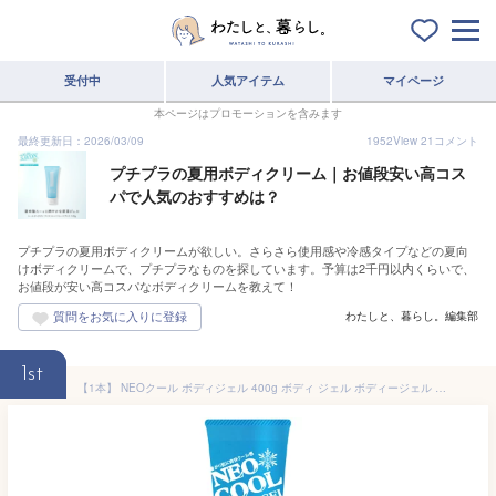
受付中
人気アイテム
マイページ
本ページはプロモーションを含みます
最終更新日：2026/03/09
1952
View
21
コメント
プチプラの夏用ボディクリーム｜お値段安い高コス
パで人気のおすすめは？
プチプラの夏用ボディクリームが欲しい。さらさら使用感や冷感タイプなどの夏向
けボディクリームで、プチプラなものを探しています。予算は2千円以内くらいで、
お値段が安い高コスパなボディクリームを教えて！
わたしと、暮らし。編集部
1st
【1本】 NEOクール ボディジェル 400g ボディ ジェル ボディージェル 全身用 マッサージジェル メントール 素肌爽快 冷感 スッキリ クール 夏 運動 全身マッサージ 肌ケア スキンケアジェル メンソール 夏用 株式会社NEOFRONTIER