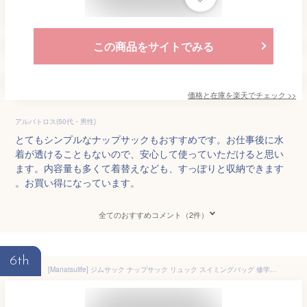
この商品をサイトでみる
価格と在庫を
楽天
でチェック
>>
アルバトロス(50代・男性)
とてもシンプルなナップサックもおすすめです。お仕事後に水
着が透けることもないので、安心して使っていただけると思い
ます。内容量も多くて着替えなども、すっぽりと収納できます
。お買い得になっています。
全てのおすすめコメント（2件）
6th
[Manatsulife] ジムサック ナップサック リュック スイミングバッグ 修学旅行 撥水 大容量 巾着袋 大人 スポーツバッグ 男女兼用 軽量 おしゃれ 27リットル BB802 (グリーン)