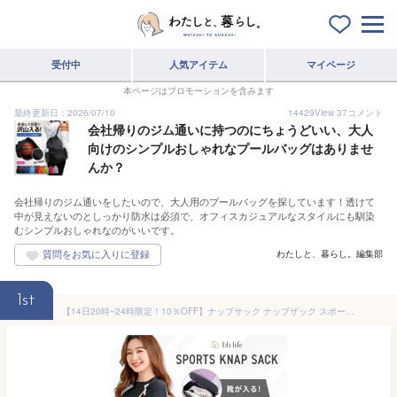
受付中
人気アイテム
マイページ
本ページはプロモーションを含みます
最終更新日：2026/07/10
14429
View
37
コメント
会社帰りのジム通いに持つのにちょうどいい、大人
向けのシンプルおしゃれなプールバッグはありませ
んか？
会社帰りのジム通いをしたいので、大人用のプールバッグを探しています！透けて
中が見えないのとしっかり防水は必須で、オフィスカジュアルなスタイルにも馴染
むシンプルおしゃれなのがいいです。
わたしと、暮らし。編集部
1st
【14日20時~24時限定！10％OFF】ナップサック ナップザック スポーツ 紐 ジムサック ジムバッグ ジムバック おしゃれ 女の子 男の子 大人 ブランド 小さめ 大きめ 防水 バッグ プールバッグ プールバック キッズ 小学校 小学生 大容量 軽い ポケット メッシュ 体操服