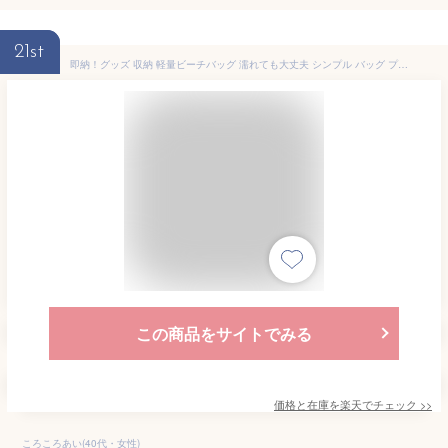
21st
即納！グッズ 収納 軽量ビーチバッグ 濡れても大丈夫 シンプル バッグ プールバッグ 防水 スイミング 温泉 ピーチ 海水浴 水泳 プール 女児 男児 海 ジム 男女兼用 大人 レディース メンズ 水泳教室 水着バッグ P000100200342
この商品をサイトでみる
価格と在庫を
楽天
でチェック
>>
ころころあい(40代・女性)