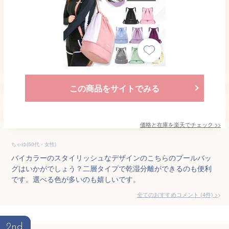
この商品をサイトでみる
価格と在庫を
楽天
でチェック
>>
ちゃゆ(50代・女性)
バイカラーのスタイリッシュなデザインのこちらのプールバッ
グはいかがでしょう？二層タイプで乾湿分離ができるのも便利
です。選べる色が多いのも嬉しいです。
全てのおすすめコメント
(
4
件)
>
2nd