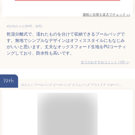
価格と在庫を
楽天
でチェック
>>
めがねちゃん(50代・女性)
乾湿分離式で、濡れたものを分けて収納できるプールバッグで
す。無地でシンプルなデザインはオフィススタイルにもなじみ
がいいと思います。丈夫なオックスフォード生地をPUコーティ
ングしており、防水性も高いです。
全てのおすすめコメント
(
1
件)
>
19th
ボストン プールバッグ ビーチバッグ スイムバッグ アウトドア スポーツバッグ ショルダー 大人 メンズ レディース 男女兼用 大容量 乾湿分離 多機能バッグ 鞄 手持ち・肩かけ ピンク ブラック グレー