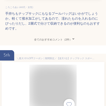
ころころあい(40代・女性)
手持ちもナップサックにもなるプールバッグはいかがでしょう
か。軽くて撥水加工がしてあるので、濡れたものを入れるのに
ぴったりだし、2層式で分けて収納できるのが便利なのもおすす
めです。
全てのおすすめコメント（2件）
5th
＼最大15%OFFクーポン | 期間限定／【楽天1位】ナップサック スポーツ 体操服袋 ランドセルの上から 体操服入れ ナップザック プールバッグ 体操着入れ ジム ヨガ サウナ リュック ジムバッグ サブバッグ 軽量 防水 大人 大きめ 撥水加工 おしゃれ 子供 エコバッグ