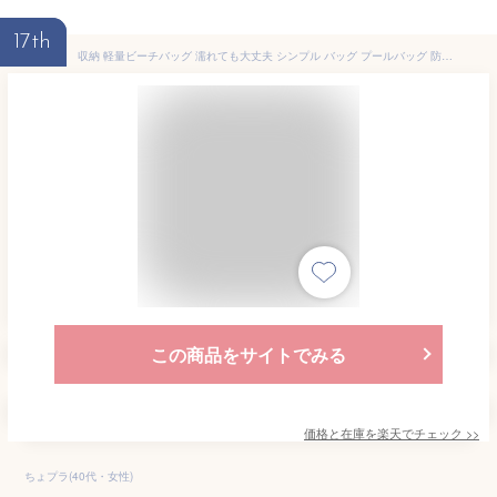
17th
収納 軽量ビーチバッグ 濡れても大丈夫 シンプル バッグ プールバッグ 防水 スイミング 温泉 ピーチ 海水浴 水泳 プール 女児 男児 海 ジム 男女兼用 大人 水泳教室 水着バッグ アクア ピンク ブラック P0713-BAG CP
この商品をサイトでみる
価格と在庫を
楽天
でチェック
>>
ちょプラ(40代・女性)