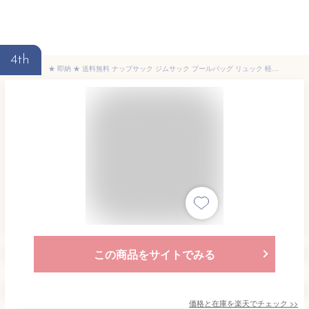
4th
★ 即納 ★ 送料無料 ナップサック ジムサック プールバッグ リュック 軽量 男女兼用 水泳 運動 部活動 旅行 修学旅行 アウトドア ビーチ遊び シューズ収納 防水 撥水 シンプル メンズ レディース BB869
この商品をサイトでみる
価格と在庫を
楽天
でチェック
>>