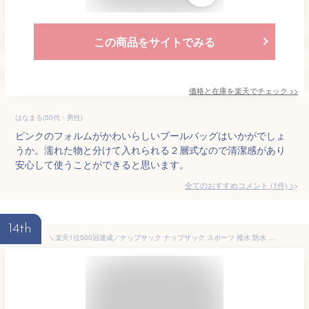
この商品をサイトでみる
価格と在庫を
楽天
でチェック
>>
はなまる(50代・男性)
ピンクのフォルムがかわいらしいプールバッグはいかがでしょ
うか。濡れた物と分けて入れられる２層式なので清潔感があり
安心して使うことができると思います。
全てのおすすめコメント
(
1
件)
>
14th
＼楽天1位500冠達成／ナップサック ナップザック スポーツ 撥水 防水 ナイロン リュックサック ジム バッグ 大きめ プールバッグ 女の子 男の子 大人 子供 リュック 巾着 シューズバッグ 部活 軽量 撥水性 ナイロン素材