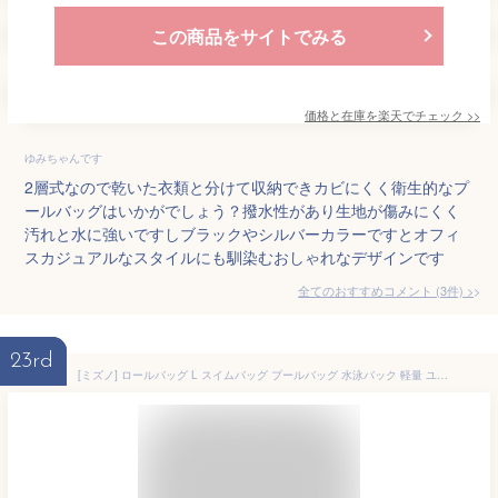
この商品をサイトでみる
価格と在庫を
楽天
でチェック
>>
ゆみちゃんです
2層式なので乾いた衣類と分けて収納できカビにくく衛生的なプ
ールバッグはいかがでしょう？撥水性があり生地が傷みにくく
汚れと水に強いですしブラックやシルバーカラーですとオフィ
スカジュアルなスタイルにも馴染むおしゃれなデザインです
全てのおすすめコメント
(
3
件)
>
23rd
[ミズノ] ロールバッグ L スイムバッグ プールバッグ 水泳バック 軽量 ユニセックス スイミング プール 撥水 ウォータープルーフ 33JM1033 ブラック