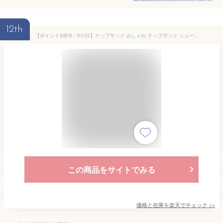
12th
【ポイント5倍/5・0の日】ナップサック おしゃれ ナップザック シューズケース ナップサック スポーツ プールバッグ 体操着入れ 撥水 スポーツ ジムサック 紐 メンズ ジムバッグ ジムバック 大容量 軽量 大人 レディース かわいい 大きめ 防災 ここたび COCOTABI
この商品をサイトでみる
価格と在庫を
楽天
でチェック
>>