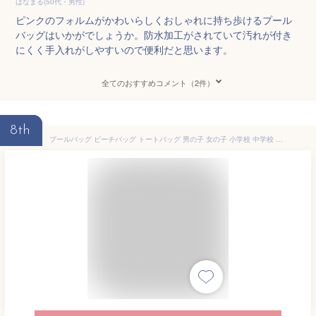
はなまる(50代・男性)
ピンクのフォルムがかわいらしくおしゃれに持ち歩けるプール
バッグはいかがでしょうか。防水加工がされていて汚れが付き
にくく手入れがしやすいので便利だと思います。
全てのおすすめコメント（2件）
8th
プールバッグ ビーチバッグ トートバッグ 男の子 女の子 小学校 中学校 大人 小学生 中学生 おしゃれ メッシュ 学校 男子 女子 リュック ランドセル シンプル 低学年 高学年 軽い かっこいい かわいい キッズ 巾着 軽量 撥水 縦型 シューズケース 送料無料