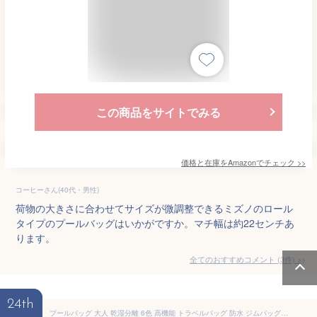
この商品をサイトでみる
価格と在庫を
Amazon
でチェック
>>
コーヒーさん(40代・男性)
荷物の大きさに合わせてサイズが微調整できるミズノのロール
タイプのプールバッグはいかがですか。マチ幅は約22センチあ
ります。
全てのおすすめコメント
(
3
件)
>
24th
プールバッグ 大人 乾湿分離 6色 高機能 トラベルバッグ 防水 ジムバッグ スイムバッグ 靴収納 多機能 海水浴 スイミングバッグ 温泉バッグ スポーツバッグ サマーバッグ 水泳 防水バッグ マチ付き 大容量