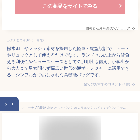
この商品をサイトでみる
価格と在庫を
楽天
でチェック
>>
カタナまつり(40代・男性)
撥水加工やメッシュ素材を採用した軽量・縦型設計で、トート
やリュックとして使えるだけでなく、ランドセルの上から背負
える利便性やシューズケースとしての汎用性も備え、小学生か
ら大人まで男女問わず幅広い世代の通学・レジャーに活用でき
る、シンプルかつおしゃれな高機能バッグです。
全てのおすすめコメント
(
1
件)
>
9th
アリーナ ARENA 水泳 バックパック 30L リュック スイミングバッグ デイバッグ スポーツバッグ AS5SBP10U