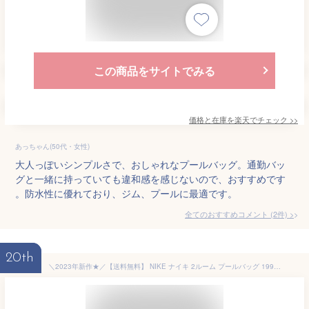
この商品をサイトでみる
価格と在庫を
楽天
でチェック
>>
あっちゃん(50代・女性)
大人っぽいシンプルさで、おしゃれなプールバッグ。通勤バッ
グと一緒に持っていても違和感を感じないので、おすすめです
。防水性に優れており、ジム、プールに最適です。
全てのおすすめコメント
(
2
件)
>
20th
＼2023年新作★／【送料無料】 NIKE ナイキ 2ルーム プールバッグ 1994011 スポーツバッグ ナップサック バッグ キッズ メンズ レディース 水泳バッグ 2wayバッグ 手提げ プールバッグ 男の子 プールバッグ 女の子 プールバッグ 大人 プールバッグ