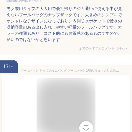
aualone(80代以上・男性)
男女兼用タイプの大人用で会社帰りのジム通いに使える中が見
えないプールバッグのナップザックです。大きめのシンプルで
オシャレなデザインになっており、内側防水ポケットで撥水の
収納容量のある出し入れしやすい軽量のプールバッグです。カ
ラーの種類もあり、コスト的にもお得感のあるものですので、
良いのではないかと思います。
全てのおすすめコメント
(
3
件)
>
13th
プールバッグ キッズ スイムバッグ プールバック 2層式 リュック型 水泳バッグ ビーチバッグ ナップザック ビーチバッグ 男の子 女の子 小学生 大人 中学生 リュック パープル 黒 ピンク パープル 子供 スイミングバッグ プールバック 子ども 送料無料