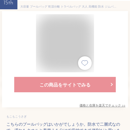
15th
大容量 プールバッグ 乾湿分離 トラベルバッグ 大人 高機能 防水 ジムバッグ スイムバッグ 靴収納 多機能 海水浴 スイミングバッグ 温泉バッグ スポーツバッグ 家族 サマーバッグ 水泳 防水バッグ レディース 大きい シンプル おしゃれ かわいい リュック マチ付き 海 バッグ
この商品をサイトでみる
価格と在庫を
楽天
でチェック
>>
もこもこうさぎ
こちらのプールバッグはいかがでしょうか。防水で二層式なの
で、濡れたタオルと着替えを分けて収納できて便利だと思いま