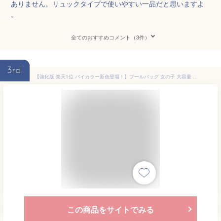
ありません。リュックタイプで使いやすい一品だと思いますよ
。
全てのおすすめコメント（3件）
3rd
【強化版 楽天1位 バイカラー新色登場！】プールバッグ 女の子 大容量 乾湿分離 小学生 ナップサック 手提げループ 2層 軽量 お名前タグ付き プールバック キッズ スイムバッグ リュック 水泳バッグ ビーチバッグ 子供 中学生 撥水加工
この商品をサイトでみる