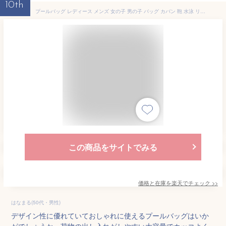
10th
プールバッグ レディース メンズ 女の子 男の子 バッグ カバン 鞄 水泳 リュック シューズ収納 ビーチバッグ大容量 軽量 おしゃれ スポーツバッグ フィットネス 運動 鞄 スイミング 夏 夏休み 海 ビーチ キッズ 子供 大人 旅行 プール 温泉
この商品をサイトでみる
価格と在庫を
楽天
でチェック
>>
はなまる(50代・男性)
デザイン性に優れていておしゃれに使えるプールバッグはいか
がでしょうか。荷物の出し入れがしやすい大容量でカッコよく