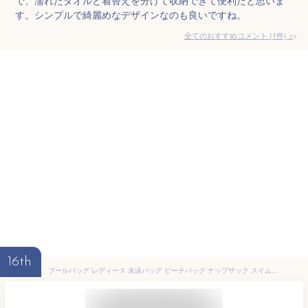
す。シンプルで綺麗めなデザインなのも良いですね。
全てのおすすめコメント
(
1
件)
>
16th
プールバッグ レディース 水泳バッグ ビーチバッグ ナップザック スイムバッグ 春 夏 秋 冬 リュック プール 水泳 スイミング 大人 便利 防水 ビーチ 水泳用品 山登り 靴収納 大容量 アウトドア 乾湿分離 ピンク ライトピンク ブラック グレー パープル ブルー 41*21*40cm