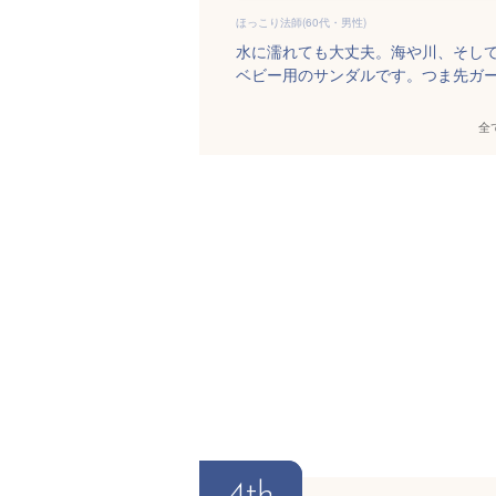
ほっこり法師(60代・男性)
水に濡れても大丈夫。海や川、そし
ベビー用のサンダルです。つま先ガ
全
4th