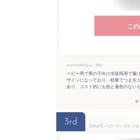
この
aualone(80代以上・男性)
ベビー用で男の子向け水陸両用で履
ザインになっており、軽量でつま先
あり、コスト的にも他と遜色のない
全
3rd