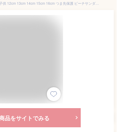
マリンシューズ キッズ ベビー 子供 12cm 13cm 14cm 15cm 16cm つま先保護 ビーチサンダル ウォーターシューズ マジックテープ 海 プール 水遊び ビーチ レジャー 水陸両用 アクアシューズ サンダル 靴 女の子 男の子 8I35
商品をサイトでみる