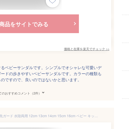
商品をサイトでみる
価格と在庫を
楽天
でチェック
>>
けるベビーサンダルです。シンプルでオシャレな可愛いデ
ガードの歩きやすいベビーサンダルです。カラーの種類も
ものですので、良いのではないかと思います。
てのおすすめコメント（2件）
【SALE】ベビーサンダル つま先ガード 水陸両用 12cm 13cm 14cm 15cm 16cm ベビー キッズ サンダル 女の子 男の子 水遊び マジックテープ スポーツサンダル 靴 ファーストシューズ 1歳児 1歳児半 2歳 3歳 プール ベルクロ 赤ちゃん 子供靴 ブラック 保育園 幼稚園