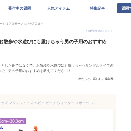
受付中の質問
人気アイテム
特集記事
質問
ージはプロモーションを含みます
510
View
23
コメント
お散歩や水遊びにも履けちゃう男の子用のおすすめ
りとした靴ではなくて、お散歩や水遊びにも履けちゃうサンダルタイプの
ので、男の子用のおすすめを教えてください！
わたしと、暮らし。編集部
〈あす楽対応商品〉サンダル キッズ マリンシューズ ベビー ビーチ ウォーター スポーツ シューズ 男の子 女の子 アウトドア 子供 靴