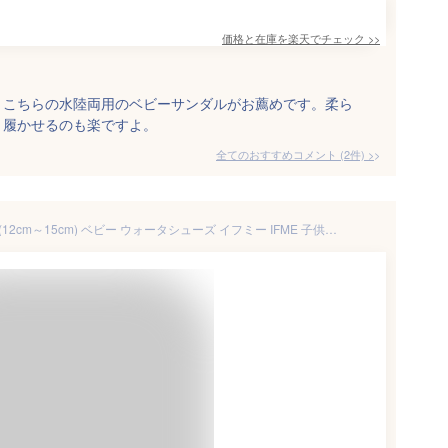
価格と在庫を
楽天
でチェック
>>
、こちらの水陸両用のベビーサンダルがお薦めです。柔ら
。履かせるのも楽ですよ。
全てのおすすめコメント
(
2
件)
>
セール！[ギフト無料] 20-3313 (12cm～15cm) ベビー ウォータシューズ イフミー IFME 子供靴 ハーフサイズ有 2023年 春夏 スニーカー マジックテープ 運動靴 水 川 海 ベージュ ネイビー オレンジ レッド 赤