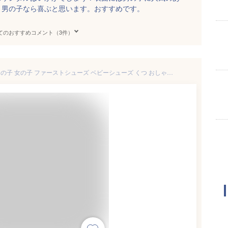
。男の子なら喜ぶと思います。おすすめです。
てのおすすめコメント（3件）
【楽天1位】 ベビーサンダル 男の子 女の子 ファーストシューズ ベビーシューズ くつ おしゃれ 練習 スポーツ キッズ サンダル ベビー 水陸両用 軽い つま先ガード 11.5cm 12cm 12.5cm 13cm 13.5cm 14cm 14.5cm 15cm 歩き始め 歩きやすい ビーチ プール 海 水遊び 送料無料