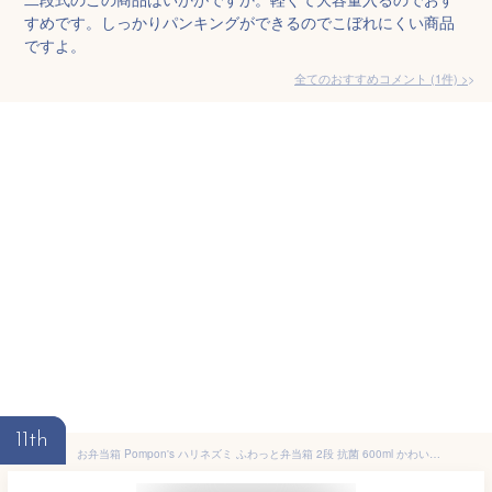
すめです。しっかりパンキングができるのでこぼれにくい商品
ですよ。
全てのおすすめコメント
(
1
件)
>
11th
お弁当箱 Pompon's ハリネズミ ふわっと弁当箱 2段 抗菌 600ml かわいい 弁当箱 男子 女子 幼稚園 保育園 園児 幼児 子供 遠足 お弁当 女の子 男の子 ランチボックス