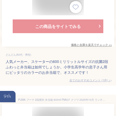
この商品をサイトでみる
価格と在庫を
楽天
でチェック
>>
どんどん(50代・男性)
人気メーカー、スケーターの600ミリリットルサイズの抗菌2段
ふわっと弁当箱は如何でしょうか。小学生高学年の息子さん用
にピッタリのカラーのお弁当箱で、オススメです！
全てのおすすめコメント
(
1
件)
>
9th
PUMA プーマ 2段密封 弁当箱 600ml PM537 クツワ 2025年10月 ランチボックス 男の子 小学生 かっこいい 電子レンジ可能 食洗機可能 [re]