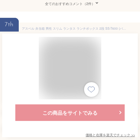
全てのおすすめコメント（2件）
7th
アスベル 弁当箱 男性 スリム ランタス ランチボックス 2段 SS-T600 (バッグ付) ブラック バッグ付 お弁当箱 男子 高校生 小容量 抗菌 レンジ対応 冷蔵 食洗器対応 汁モレ防止 お手入れ簡単 入園入学 男性向け バッグ付き 箸付 男の子 メンズ
この商品をサイトでみる
価格と在庫を
楽天
でチェック
>>