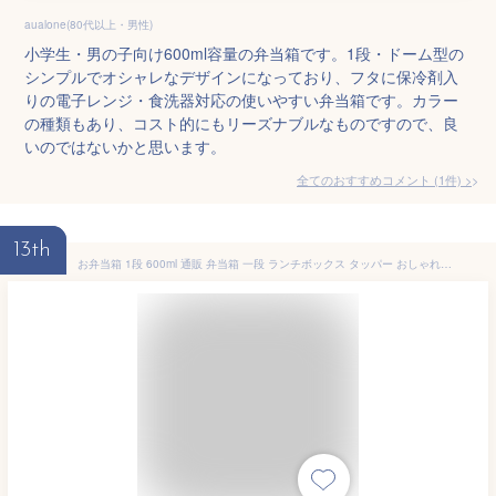
aualone(80代以上・男性)
小学生・男の子向け600ml容量の弁当箱です。1段・ドーム型の
シンプルでオシャレなデザインになっており、フタに保冷剤入
りの電子レンジ・食洗器対応の使いやすい弁当箱です。カラー
の種類もあり、コスト的にもリーズナブルなものですので、良
いのではないかと思います。
全てのおすすめコメント
(
1
件)
>
13th
お弁当箱 1段 600ml 通販 弁当箱 一段 ランチボックス タッパー おしゃれ かわいい 日本製 食洗器対応 レンジ対応 仕切りあり スクウェア 長方形 ランチベルト付き 男子 女子 大人 子供 女の子 男の子 高校生 中学生 小学生 MIYS ミース