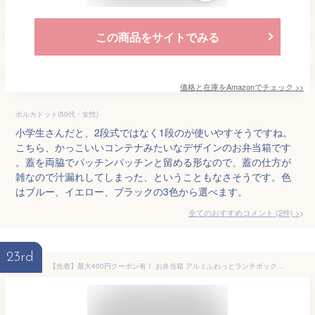
この商品をサイトでみる
価格と在庫を
Amazon
でチェック
>>
ポルカドット(50代・女性)
小学生さんだと、2段式ではなく1段のが使いやすそうですね。
こちら、かっこいいコンテナみたいなデザインのお弁当箱です
。蓋を両脇でパッチンパッチンと留める形なので、蓋の仕方が
雑なので汁漏れしてしまった、ということもなさそうです。色
はブルー、イエロー、ブラックの3色から選べます。
全てのおすすめコメント
(
2
件)
>
23rd
【先着】最大400円クーポン有！ お弁当箱 アルミふわっとランチボックス 1段 600ml （ アルミ製 弁当箱 ふわっと盛れる ドーム型 ランチボックス 仕切り付き レディース メンズ アルミ弁当 アルミランチボックス 1段弁当箱 アルミ弁当箱 仕切り 止め具 ）