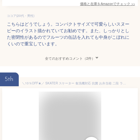
価格と在庫を
Amazon
でチェック
>>
ココア(20代・男性)
こちらはどうでしょう。コンパクトサイズで可愛らしいスヌー
ピーのイラスト描かれていてお勧めです。また、しっかりとし
た密閉性があるのでフルーツの缶詰を入れても中身がこぼれに
くいので重宝しています。
全てのおすすめコメント（2件）
5th
＼10％OFF★／ SKATER スケーター 食洗機対応 抗菌 お弁当箱 二段 ランチボックス 600ml ふわっと 弁当箱 2段 レディース 大人 用 メンズ キッズ 子供 男子 女子 小学生 中学生 高校生 おしゃれ かわいい 入れ子式 キャラクター 電子レンジ対応 男の子 女の子 軽量 軽い