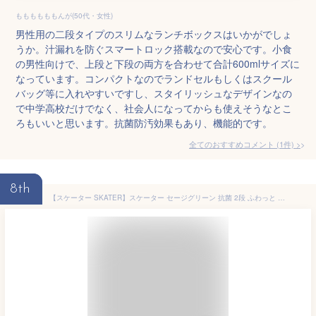
ももももももんが(50代・女性)
男性用の二段タイプのスリムなランチボックスはいかがでしょ
うか。汁漏れを防ぐスマートロック搭載なので安心です。小食
の男性向けで、上段と下段の両方を合わせて合計600mlサイズに
なっています。コンパクトなのでランドセルもしくはスクール
バッグ等に入れやすいですし、スタイリッシュなデザインなの
で中学高校だけでなく、社会人になってからも使えそうなとこ
ろもいいと思います。抗菌防汚効果もあり、機能的です。
全てのおすすめコメント
(
1
件)
>
8th
【スケーター SKATER】スケーター セージグリーン 抗菌 2段 ふわっと 弁当箱 600ml PFLW4AG