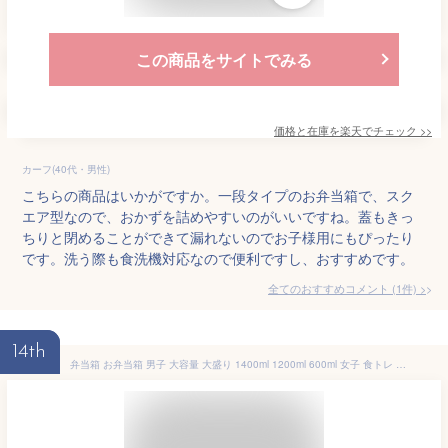
この商品をサイトでみる
価格と在庫を
楽天
でチェック
>>
カーフ(40代・男性)
こちらの商品はいかがですか。一段タイプのお弁当箱で、スク
エア型なので、おかずを詰めやすいのがいいですね。蓋もきっ
ちりと閉めることができて漏れないのでお子様用にもぴったり
です。洗う際も食洗機対応なので便利ですし、おすすめです。
全てのおすすめコメント
(
1
件)
>
14th
弁当箱 お弁当箱 男子 大容量 大盛り 1400ml 1200ml 600ml 女子 食トレ 部活飯 レンジ対応 食洗機対応 丼 麺 男の子 大人 子供 中学生 レ