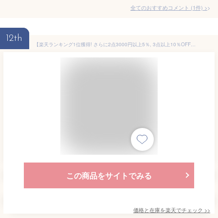
全てのおすすめコメント
(
1
件)
>
12th
【楽天ランキング1位獲得! さらに2点3000円以上5％, 3点以上10％OFFクーポン付】ジェルクール お弁当箱 通販 ランチボックス 保冷 弁当箱 1段 ドーム型 DOME M 600 ml おしゃれ 子供 小学生 レンジ対応 女性 食洗機ok キッズ 無地 女の子 男の子
この商品をサイトでみる
価格と在庫を
楽天
でチェック
>>