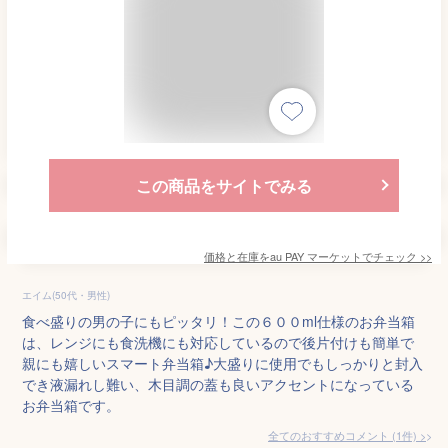
この商品をサイトでみる
価格と在庫を
au PAY マーケット
でチェック
>>
エイム(50代・男性)
食べ盛りの男の子にもピッタリ！この６００ml仕様のお弁当箱
は、レンジにも食洗機にも対応しているので後片付けも簡単で
親にも嬉しいスマート弁当箱♪大盛りに使用でもしっかりと封入
でき液漏れし難い、木目調の蓋も良いアクセントになっている
お弁当箱です。
全てのおすすめコメント
(
1
件)
>