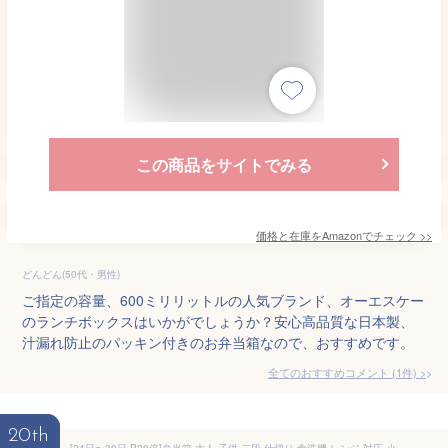
この商品をサイトでみる
価格と在庫を
Amazon
でチェック
>>
どんどん(50代・男性)
ご指定の容量、600ミリリットルの人気ブランド、オーエスケー
のランチボックスはいかがでしょうか？安心高品質な日本製、
汁漏れ防止のパッキン付きのお弁当箱なので、おすすめです。
全てのおすすめコメント
(
1
件)
>
20th
[24日〜30日 P20倍]弁当箱 大人 子供 二段 仕切り 食洗機 レンジ 対応 小学生 600ml かわいい スケーター skater PFLW4AG 抗菌 JAL ジャル 日本航空 飛行機 男の子 男子 女の子【レディース 4点ロック お弁当箱 ドーム型 子ども キッズ 漏れない】