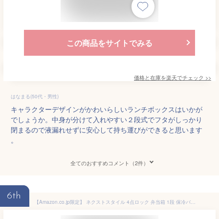
この商品をサイトでみる
価格と在庫を
楽天
でチェック
>>
はなまる(50代・男性)
キャラクターデザインがかわいらしいランチボックスはいかが
でしょうか。中身が分けて入れやすい２段式でフタがしっかり
閉まるので液漏れせずに安心して持ち運びができると思います
。
全てのおすすめコメント（2件）
6th
【Amazon.co.jp限定】 ネクストスタイル 4点ロック 弁当箱 1段 保冷バック付き 600ml 日本製 YZFL7