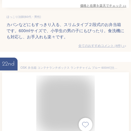
価格と在庫を
楽天
でチェック
>>
ほっこり法師(60代・男性)
カバンなどにもすっきり入る、スリムタイプ２段式のお弁当箱
です。600mlサイズで、小学生の男の子にもぴったり。食洗機に
も対応し、お手入れも楽々です。
全てのおすすめコメント
(
4
件)
>
22nd
OSK 弁当箱 コンテナランチボックス ランチチャイム ブルー 600ml [仕切付/スタッキング可能/銀イオン] 日本製 食洗機対応 CNT-600