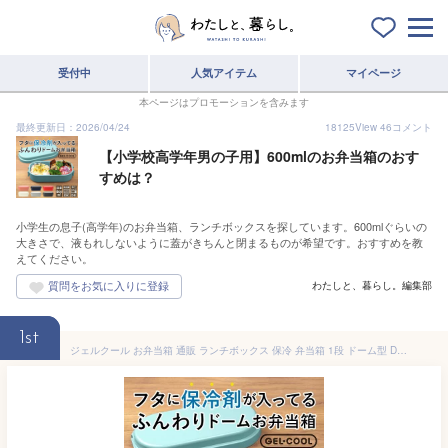
受付中
人気アイテム
マイページ
本ページはプロモーションを含みます
最終更新日：2026/04/24
18125
View
46
コメント
【小学校高学年男の子用】600mlのお弁当箱のおす
すめは？
小学生の息子(高学年)のお弁当箱、ランチボックスを探しています。600mlぐらいの
大きさで、液もれしないように蓋がきちんと閉まるものが希望です。おすすめを教
えてください。
わたしと、暮らし。編集部
1st
ジェルクール お弁当箱 通販 ランチボックス 保冷 弁当箱 1段 ドーム型 DOME M 600 ml おしゃれ 子供 小学生 レンジ対応 女性 食洗機ok キッズ 無地 女の子 男の子