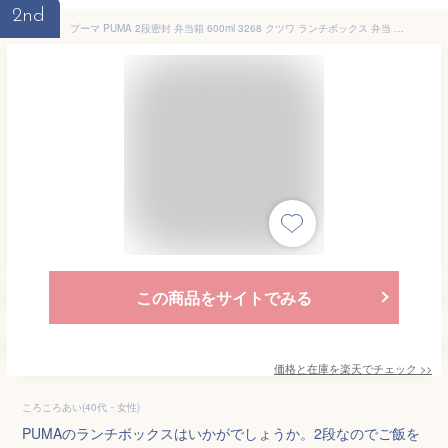
2nd
プーマ PUMA 2段密封 弁当箱 600ml 3268 クツワ ランチボックス 弁当 べんとう 子供 小学生 中学生 男子 男の子 PM537
この商品をサイトでみる
価格と在庫を
楽天
でチェック
>>
ころころあい(40代・女性)
PUMAのランチボックスはいかがでしょうか。2段なのでご飯を