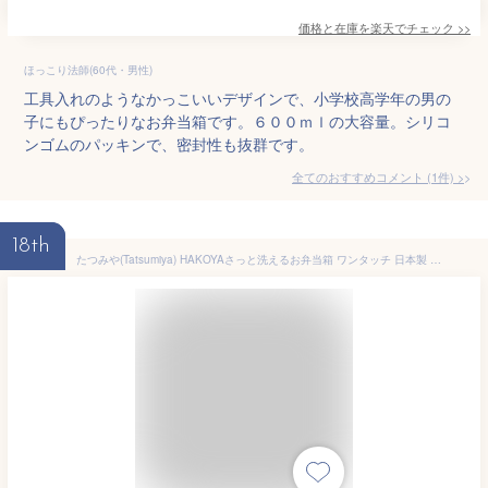
価格と在庫を
楽天
でチェック
>>
ほっこり法師(60代・男性)
工具入れのようなかっこいいデザインで、小学校高学年の男の
子にもぴったりなお弁当箱です。６００ｍｌの大容量。シリコ
ンゴムのパッキンで、密封性も抜群です。
全てのおすすめコメント
(
1
件)
>
18th
たつみや(Tatsumiya) HAKOYAさっと洗えるお弁当箱 ワンタッチ 日本製 M 600ml ネイビー 電子レンジ 食洗機 対応