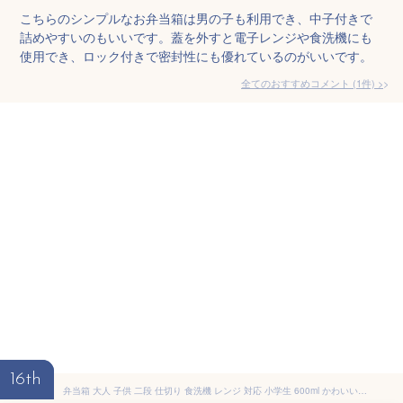
こちらのシンプルなお弁当箱は男の子も利用でき、中子付きで
詰めやすいのもいいです。蓋を外すと電子レンジや食洗機にも
使用でき、ロック付きで密封性にも優れているのがいいです。
全てのおすすめコメント
(
1
件)
>
16th
弁当箱 大人 子供 二段 仕切り 食洗機 レンジ 対応 小学生 600ml かわいい スケーター skater PFLW4AG 抗菌 カラフルピーチ からふるピーチ 女の子 男の子【レディース 4点ロック お弁当箱 ドーム型 子ども キッズ 漏れない】