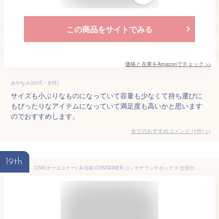
この商品をサイトでみる
価格と在庫を
Amazon
でチェック
>>
あやなみ(20代・女性)
サイズも小ぶりなものになっていて容量も少なくて持ち運びに
もぴったりなアイテムになっていて満足度も高いかと思います
のでおすすめします。
全てのおすすめコメント
(
1
件)
>
19th
OSK(オーエスケー) 弁当箱 CONTAINER コンテナランチボックス 仕切付 グリーン 600ml 日本製 食洗機 電子レンジ対応 汚れにくい 抗菌 2点ロック パッキン付き 汁漏れ防止 おしゃれ かわいい 小物入れ 男女兼用 子供用 大人用 学生 CNT-450