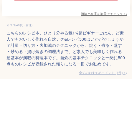
価格と在庫を
楽天
でチェック
>>
オロロ(40代・男性)
こちらのレシピ本、ひとり分やる気1%超ビギナーごはん、ど素
人でもおいしく作れる自炊テク&レシピ500はいかがでしょうか
？計量・切り方・火加減のテクニックから、焼く・煮る・蒸す
・炒める・揚げ焼きの調理法まで、ど素人でも美味しく作れる
超基本が満載の料理本です。自炊の基本テクニックと一緒に500
点ものレシピが収録された頼りになる一冊でお勧めです。
全てのおすすめコメント
(
1
件)
>