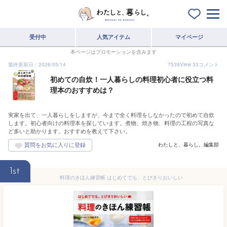
受付中
人気アイテム
マイページ
本ページはプロモーションを含みます
最終更新日：2026/05/14
7539
View
33
コメント
初めての自炊！一人暮らしの料理初心者に役立つ料
理本のおすすめは？
実家を出て、一人暮らしをしますが、今まで全く料理をしなかったので初めて自炊
します。初心者向けの料理本を探しています。煮物、焼き物、料理の工程の写真な
ど多いと助かります。おすすめを教えて下さい。
わたしと、暮らし。編集部
1st
料理のきほん練習帳 はじめてでも、とびきりおいしい