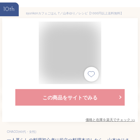
10th
syunkonカフェごはん 7／山本ゆり／レシピ【1000円以上送料無料】
この商品をサイトでみる
価格と在庫を
楽天
でチェック
>>
CHACO(40代・女性)
一人暮らしの料理初心者に役立つ料理本でしたら、山本ゆりさ