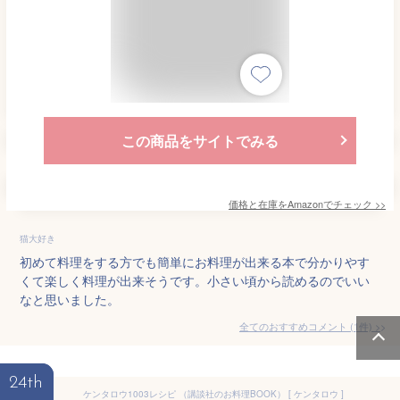
この商品をサイトでみる
価格と在庫を
Amazon
でチェック
>>
猫大好き
初めて料理をする方でも簡単にお料理が出来る本で分かりやす
くて楽しく料理が出来そうです。小さい頃から読めるのでいい
なと思いました。
全てのおすすめコメント
(
1
件)
>
24th
ケンタロウ1003レシピ （講談社のお料理BOOK） [ ケンタロウ ]