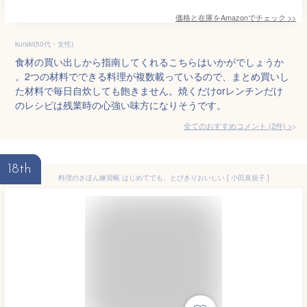
価格と在庫を
Amazon
でチェック
>>
kuraki(50代・女性)
食材の買い出しから指南してくれるこちらはいかがでしょうか
。2つの材料でできる料理が複数載っているので、まとめ買いし
た材料で毎日自炊しても飽きません。焼くだけorレンチンだけ
のレシピは残業時の心強い味方になりそうです。
全てのおすすめコメント
(
2
件)
>
18th
料理のきほん練習帳 はじめてでも、とびきりおいしい [ 小田真規子 ]