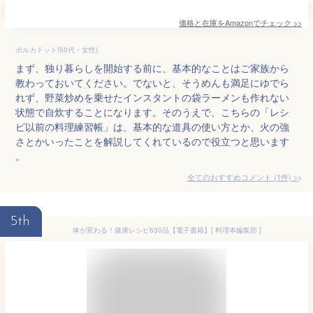
価格と在庫を
Amazon
でチェック
>>
ポルカドット(50代・女性)
まず、独り暮らしを開始する前に、基本的なことはご家族から
教わっておいてください。でないと、そうめんも満足にゆでら
れず、野菜炒めを乗せたインスタントの袋ラーメンも作れない
状態で自炊することになります。そのうえで、こちらの「レシ
ピ以前の料理練習帳」は、基本的な道具の使い方とか、火の強
さとかいったことを解説してくれているので役立つと思います
。
全てのおすすめコメント
(
1
件)
>
5th
体が変わる！健康レシピ630品【電子書籍】[ 料理本編集部 ]