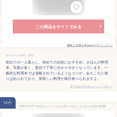
この商品をサイトでみる
価格と在庫を
Amazon
でチェック
>>
あっちゃん(50代・女性)
初めての一人暮らし、初めての自炊におすすめ、きほんの料理
本。写真が多く、親切で丁寧に分かりやすくなっています。一
般的な料理本では省略されているようなコツが、あちこちに散
りばめられており、美味しい料理が毎日食べられますよ。
全てのおすすめコメント
(
1
件)
>
14th
1週間1500円で毎日おいしい てんきち母ちゃんの はじめての自炊 練習帖