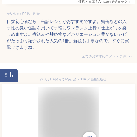
価格と在庫を
Amazon
でチェック
>>
かりんちょ(50代・男性)
自炊初心者なら、缶詰レシピがおすすめですよ。鯖缶などの入
手性の良い缶詰を用いて手軽にワンランク上行く仕上がりを楽
しめますよ。煮込みや炒め物などバリエーション豊かなレシピ
がたっぷり紹介された人気の1冊。解説も丁寧なので、すぐに実
践できますね。
全てのおすすめコメント
(
1
件)
>
8th
作りおき＆帰って10分おかず336 ／ 新星出版社