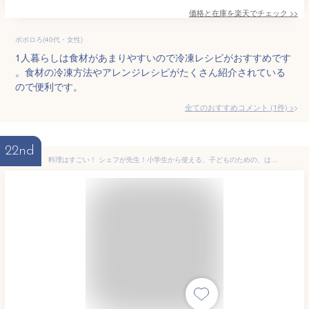
価格と在庫を
楽天
でチェック
>>
ポポロろ(40代・女性)
1人暮らしは食材があまりやすいので冷凍レシピがおすすめです
。食材の冷凍方法やアレンジレシピがたくさん紹介されている
ので便利です。
全てのおすすめコメント
(
1
件)
>
22nd
料理はすごい！ シェフが先生！小学生から使える、子どものための、はじめての料理本 [ 柴田書店 ]