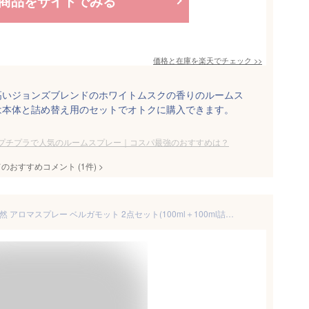
商品をサイトでみる
価格と在庫を
楽天
でチェック
>>
高いジョンズブレンドのホワイトムスクの香りのルームス
は本体と詰め替え用のセットでオトクに購入できます。
プチプラで人気のルームスプレー｜コスパ最強のおすすめは？
てのおすすめコメント
(
1
件)
>
【通常価格から130円OFF】 天然 アロマスプレー ベルガモット 2点セット(100ml＋100ml詰替用) | 精油 アロマ スプレー ルームフレグランス ルームスプレー 睡眠 安眠グッズ ピローミスト ピロースプレー 香水 フレグランスミスト 柑橘系 消臭 芳香剤 アロミックスタイル