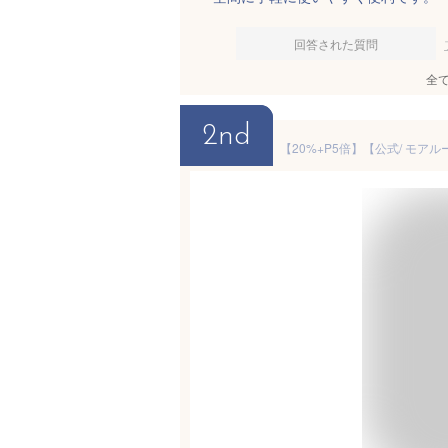
回答された質問
全
2nd