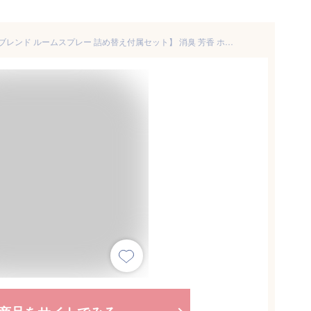
【P5倍】【公式限定/ ジョンズブレンド ルームスプレー 詰め替え付属セット】 消臭 芳香 ホワイトムスク ファブリックミスト フレグランスミスト ピローミスト 靴 衣類 部屋用 芳香剤 消臭スプレー ルームフレグランス スプレー 寝室 玄関 リビング トイレ