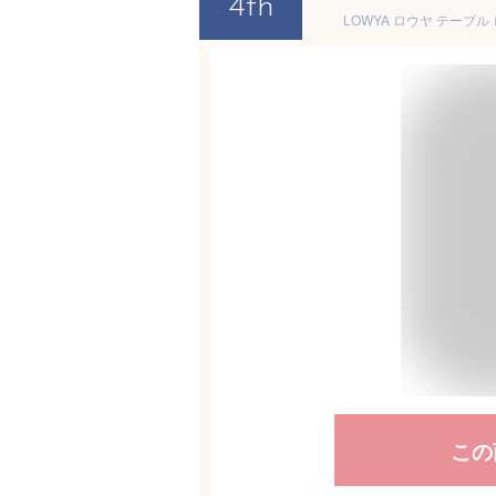
4th
LOWYA ロウヤ テーブ
この