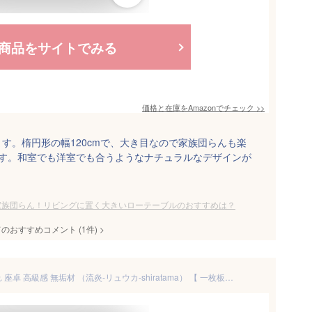
商品をサイトでみる
価格と在庫を
Amazon
でチェック
>>
す。楕円形の幅120cmで、大き目なので家族団らんも楽
ます。和室でも洋室でも合うようなナチュラルなデザインが
家族団らん！リビングに置く大きいローテーブルのおすすめは？
てのおすすめコメント
(
1
件)
>
センターテーブル 120 おしゃれ 座卓 高級感 無垢材 （流炎-リュウカ-shiratama） 【 一枚板風 無垢 ローテーブル 木製 4人 無垢テーブル 食卓テーブル 食卓 和モダン なぐり調 テーブル モダン 天然木 リビングテーブル 木製無垢 北欧風 長 方形】