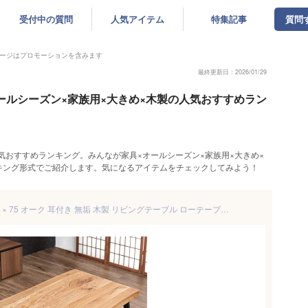
受付中の質問
人気アイテム
特集記事
質問
ージはプロモーションを含みます
最終更新日：2026/01/29
オールシーズン×家族用×大きめ×木製の人気おすすめラン
気おすすめランキング。みんなが家具×オールシーズン×家族用×大きめ×
キング形式でご紹介します。気になるアイテムをチェックしてみよう！
和モダンセンターテーブル 135 × 75 オーク 耳付き 無垢 木製 リビングテーブル ローテーブル 高さ 40cm センター テーブル 長方形 リビング 和風 和室 モダン ナチュラル 木 北欧 おしゃれ 大きめ