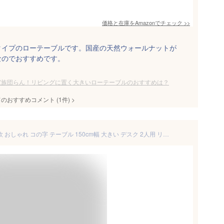
価格と在庫を
Amazon
でチェック
>>
タイプのローテーブルです。国産の天然ウォールナットが
なのでおすすめです。
家族団らん！リビングに置く大きいローテーブルのおすすめは？
てのおすすめコメント
(
1
件)
>
ローテーブル 大きめ 150幅 北欧 おしゃれ コの字 テーブル 150cm幅 大きい デスク 2人用 リビングテーブル ローデスク パソコンデスク 奥行70 簡易机 木製 四角 カフェテーブル ソファーに合う 平机 白 ホワイト テレビ台 会議机 【幅150cm 奥行70cm 高さ42cm/オーダー可】