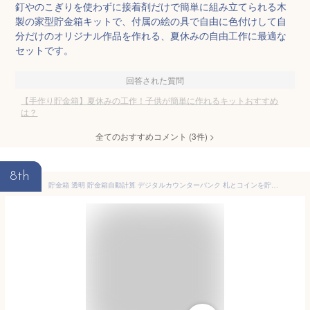
釘やのこぎりを使わずに接着剤だけで簡単に組み立てられる木
製の家型貯金箱キットで、付属の絵の具で自由に色付けして自
分だけのオリジナル作品を作れる、夏休みの自由工作に最適な
セットです。
回答された質問
【手作り貯金箱】夏休みの工作！子供が簡単に作れるキットおすすめ
は？
全てのおすすめコメント
(
3
件)
>
8th
貯金箱 透明 貯金箱自動計算 デジタルカウンターバンク 札とコインを貯える 大容量 貯蓄 お金 子供 金額調整 計算 お小遣い 貯まる 硬貨 (11.5*11.5*20cm)