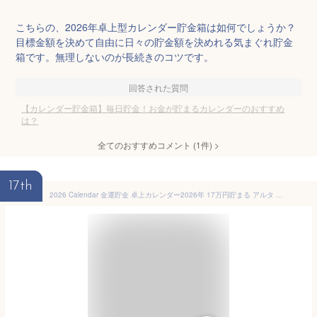
こちらの、2026年卓上型カレンダー貯金箱は如何でしょうか？
目標金額を決めて自由に日々の貯金額を決めれる気まぐれ貯金
箱です。無理しないのが長続きのコツです。
回答された質問
【カレンダー貯金箱】毎日貯金！お金が貯まるカレンダーのおすすめ
は？
全てのおすすめコメント
(
1
件)
>
17th
2026 Calendar 金運貯金 卓上カレンダー2026年 17万円貯まる アルタ 貯金箱型卓上 マネーバンク 令和8年暦 メール便可 マシュマロポップ