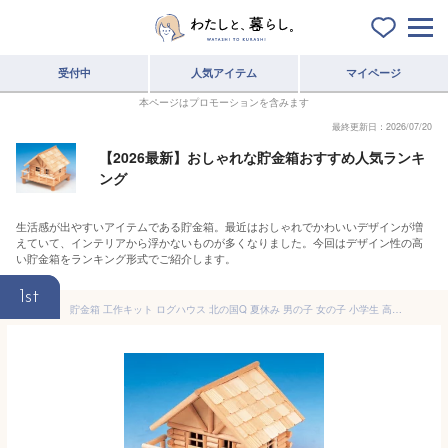
受付中
人気アイテム
マイページ
本ページはプロモーションを含みます
最終更新日：2026/07/20
【2026最新】おしゃれな貯金箱おすすめ人気ランキ
ング
生活感が出やすいアイテムである貯金箱。最近はおしゃれでかわいいデザインが増
えていて、インテリアから浮かないものが多くなりました。今回はデザイン性の高
い貯金箱をランキング形式でご紹介します。
1st
貯金箱 工作キット ログハウス 北の国Q 夏休み 男の子 女の子 小学生 高学年 子供 大人向け 子供会