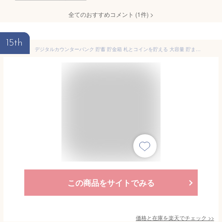
全てのおすすめコメント
(
1
件)
>
15th
デジタルカウンターバンク 貯蓄 貯金箱 札とコインを貯える 大容量 貯まる 透明 お金 子供 金額調整 計算 お小遣い 自動計算
この商品をサイトでみる
価格と在庫を
楽天
でチェック
>>