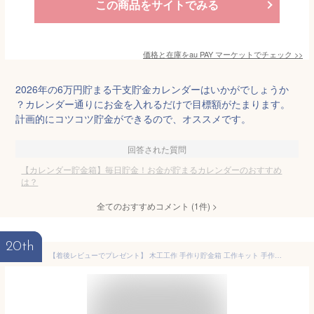
この商品をサイトでみる
価格と在庫を
au PAY マーケット
でチェック
>>
2026年の6万円貯まる干支貯金カレンダーはいかがでしょうか
？カレンダー通りにお金を入れるだけで目標額がたまります。
計画的にコツコツ貯金ができるので、オススメです。
回答された質問
【カレンダー貯金箱】毎日貯金！お金が貯まるカレンダーのおすすめ
は？
全てのおすすめコメント
(
1
件)
>
20th
【着後レビューでプレゼント】 木工工作 手作り貯金箱 工作キット 手作りキット 木工工作 宿題 自由研究 図画工作 貯金箱 ブタ 色付け 色塗り 組立キット 組立 説明書付 初級向け 小学生 自由工作 【▲】/木工工作パックンブタの貯金箱