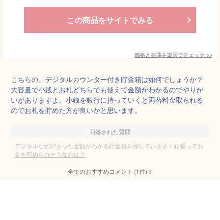
この商品をサイトでみる
価格と在庫を
楽天
でチェック
>>
こちらの、デジタルカウンター付き貯金箱は如何でしょうか？
大容量で小銭とお札どちらでも使えて金額がわかるのでやりが
いがありますよ。小銭を銀行に持っていくと両替料金取られる
のでお札を貯めた方が良いかと思います。
回答された質問
デジタルなど貯まった金額がわかる貯金箱を探しています！頑張ってお
金を貯められそうなのは？
全てのおすすめコメント
(
1
件)
>