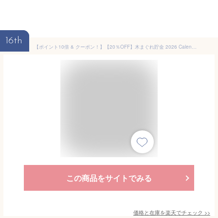
16th
【ポイント10倍 & クーポン！】【20％OFF】木まぐれ貯金 2026 Calendar 卓上カレンダー2026年 ？万円貯まる アルタ 貯金箱型卓上 マネーバンク 令和8年暦 メール便可 シネマコレクション
この商品をサイトでみる
価格と在庫を
楽天
でチェック
>>