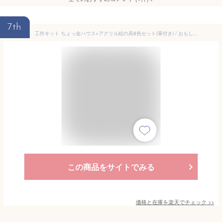
7th
工作キット ちょっ金ハウス+アクリル絵の具8色セット(筆付き) / おもしろ貯金箱工作 手作りのかわいい家型貯金箱 (木工) 貯金箱 お絵描き 簡単 工作 手作り セット キット 手作りセット 工作セット 手作りキット かわいい 面白い 自由工作 夏休み 工作 男の子 女の子
この商品をサイトでみる
価格と在庫を
楽天
でチェック
>>