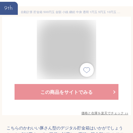
9th
自動計算 貯金箱 500円玉 金額 小銭 継続 中身 透明 1円玉 5円玉 10円玉 50円玉 100円玉 雑貨 プレゼント ギフト 贈り物 コンパクト 引っ越し 新居 家 お小遣い お年玉 貯金 百万円 お金 現金 節約 硬貨 お札 勉強 学習 インテリア 液晶表示 残高自動計算 全硬貨対応 800枚
この商品をサイトでみる
価格と在庫を
楽天
でチェック
>>
こちらのかわいい豚さん型のデジタル貯金箱はいかがでしょう