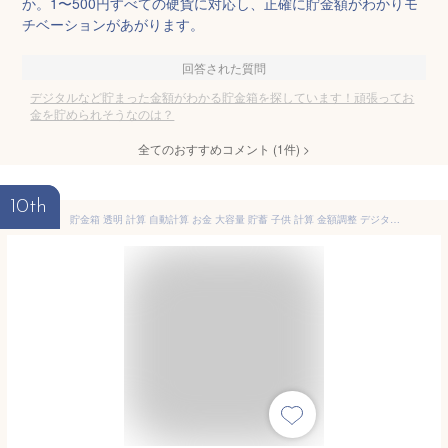
か。1〜500円すべての硬貨に対応し、正確に貯金額がわかりモ
チベーションがあがります。
回答された質問
デジタルなど貯まった金額がわかる貯金箱を探しています！頑張ってお
金を貯められそうなのは？
全てのおすすめコメント
(
1
件)
>
10th
貯金箱 透明 計算 自動計算 お金 大容量 貯蓄 子供 計算 金額調整 デジタルカウンターバンク お小遣い 札とコインを貯える