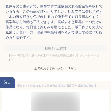
夏休みの自由研究で、簡単すぎず達成感のある貯金箱を探して
いるなら、この商品がぴったりでした。組み立ては難しすぎず
、木の家を好きな色で飾れるので低学年でも取り組みやすく、
高学年なら装飾も工夫できます。完成すると世界に一つだけの
作品になり、毎日使う楽しみも増えました。紙工作より丈夫で
見栄えが良い一方、塗装や乾燥時間を考えて少し早めに作り始
めると安心です。
回答された質問
【手作り貯金箱】夏休みの工作！子供が簡単に作れるキットおすすめ
は？
全てのおすすめコメント
(
1
件)
>
3rd
工作キット 貯金箱 おうち 型 仕分け 夏休み 宿題 工作 課題 自由研究 小学校 子供会 低学年 高学年 小学生 作品 提出