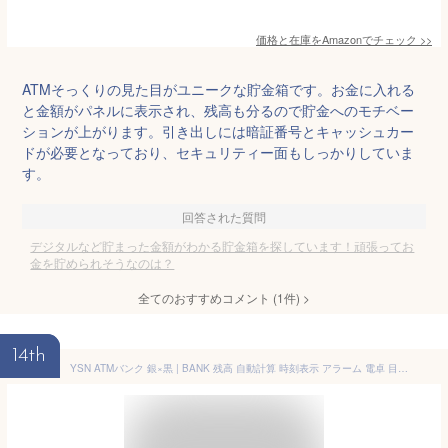
価格と在庫を
Amazon
でチェック
>>
ATMそっくりの見た目がユニークな貯金箱です。お金に入れる
と金額がパネルに表示され、残高も分るので貯金へのモチベー
ションが上がります。引き出しには暗証番号とキャッシュカー
ドが必要となっており、セキュリティー面もしっかりしていま
す。
回答された質問
デジタルなど貯まった金額がわかる貯金箱を探しています！頑張ってお
金を貯められそうなのは？
全てのおすすめコメント
(
1
件)
>
14th
YSN ATMバンク 銀×黒 | BANK 残高 自動計算 時刻表示 アラーム 電卓 目標額の設定が可能 サウンド搭載 硬貨 自動識別 パスワード カード ダブルセキュリティー 多機能 ATM型 貯金箱