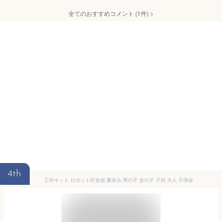
全てのおすすめコメント
(
1
件)
>
4th
工作キット ロボット貯金箱 夏休み 男の子 女の子 子供 大人 子供会