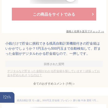
この商品をサイトでみる
価格と在庫を
楽天
でチェック
>>
小銭だけで貯金に挑戦できる残高自動計算機能付きの貯金箱は
いかがでしょうか？1円玉から500円玉まで自動検知して、貯ま
った金額がデジタルわかる貯金箱なので、一押しです。
回答された質問
デジタルなど貯まった金額がわかる貯金箱を探しています！頑張ってお
金を貯められそうなのは？
全てのおすすめコメント
(
1
件)
>
12th
残高自動計算 引っ越し 500円玉 貯金箱 プレゼント 贈り物 中身 透明 1円玉 5円玉 10円玉 50円玉 100円玉 雑貨 継続 金額 ギフト 節約 新居 コンパクト お年玉 お金 家 貯金 百万円 自動計算 現金 お小遣い 硬貨 お札 勉強 学習 インテリア 液晶表示 自動計算 全硬貨対応