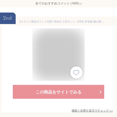
全てのおすすめコメント
(
16
件)
>
2nd
【マラソン限定ポイント5倍】冬休み 工作キット 小学生 貯金箱 森の家 家 木 木製 工作 親子 木工教室 低学年 高学年 男の子 女の子 イベント ワークショップ DIY 大量注文OK stay home おうち時間 子供 在宅 夏休み 春休み 大型連休
この商品をサイトでみる
価格と在庫を
楽天
でチェック
>>