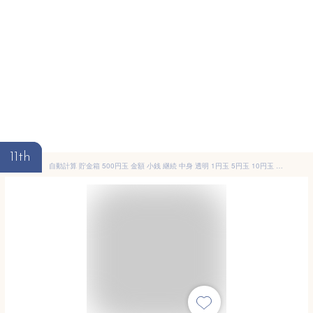
11th
自動計算 貯金箱 500円玉 金額 小銭 継続 中身 透明 1円玉 5円玉 10円玉 50円玉 100円玉 雑貨 プレゼント ギフト 贈り物 コンパクト 引っ越し 新居 家 お小遣い お年玉 貯金 百万円 お金 現金 節約 硬貨 お札 勉強 学習 インテリア 液晶表示 残高自動計算 全硬貨対応 1000枚