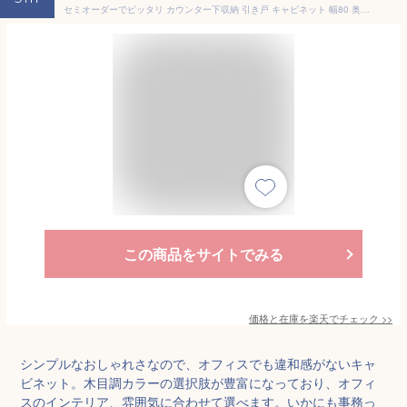
セミオーダーでピッタリ カウンター下収納 引き戸 キャビネット 幅80 奥行35 完成品 日本製 【送料無料】 木製 リビング収納 引戸 扉付き 本棚 食器棚 おしゃれ 北欧 薄型 可動棚 カップボード 小物収納 シェルフ 整理棚 賃貸 戸棚 鏡面 木目
この商品をサイトでみる
価格と在庫を
楽天
でチェック
>>
シンプルなおしゃれさなので、オフィスでも違和感がないキャ
ビネット。木目調カラーの選択肢が豊富になっており、オフィ
スのインテリア、雰囲気に合わせて選べます。いかにも事務っ