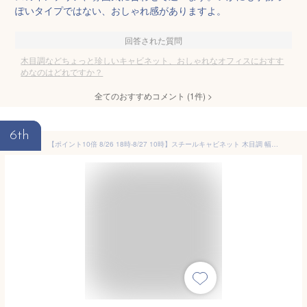
ぽいタイプではない、おしゃれ感がありますよ。
回答された質問
木目調などちょっと珍しいキャビネット、おしゃれなオフィスにおすす
めなのはどれですか？
全てのおすすめコメント
(
1
件)
>
6th
【ポイント10倍 8/26 18時-8/27 10時】スチールキャビネット 木目調 幅90 鍵付き 書庫 両開き 奥深 書庫 ファイル オフィス家具 事務所 キャビネット 書棚 本棚 扉 オフィス収納 業務用 書類棚 書類棚 アンジェ