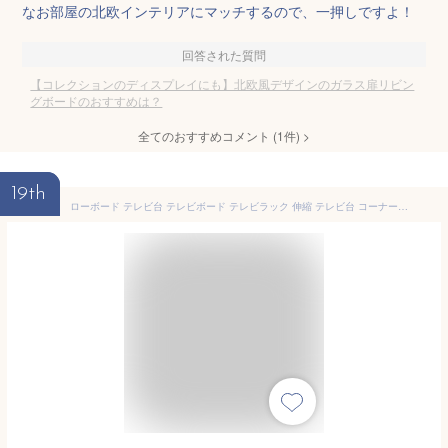
なお部屋の北欧インテリアにマッチするので、一押しですよ！
回答された質問
【コレクションのディスプレイにも】北欧風デザインのガラス扉リビン
グボードのおすすめは？
全てのおすすめコメント
(
1
件)
>
19th
ローボード テレビ台 テレビボード テレビラック 伸縮 テレビ台 コーナーテレビ台 40型 対応 配線すっきり コーナーにも壁面にも自由自在 北欧 リビングボード 北欧テレビ台 テレビ台 コーナー ロータイプ おしゃれ 木製 引き出し 付き ディスプレイ 付き