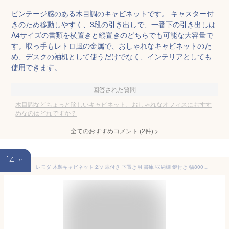
ビンテージ感のある木目調のキャビネットです。 キャスター付
きのため移動しやすく、3段の引き出しで、一番下の引き出しは
A4サイズの書類を横置きと縦置きのどちらでも可能な大容量で
す。取っ手もレトロ風の金属で、おしゃれなキャビネットのた
め、デスクの袖机として使うだけでなく、インテリアとしても
使用できます。
回答された質問
木目調などちょっと珍しいキャビネット、おしゃれなオフィスにおすす
めなのはどれですか？
全てのおすすめコメント
(
2
件)
>
14th
レモダ 木製キャビネット 2段 扉付き 下置き用 書庫 収納棚 鍵付き 幅800×奥行443×高さ732mm (アジャスター使用時740mm)オフィスキャビネット 収納庫 オフィス収納 書類 棚 キャビネット a4ファイル オフィス本棚 おしゃれ 可動棚