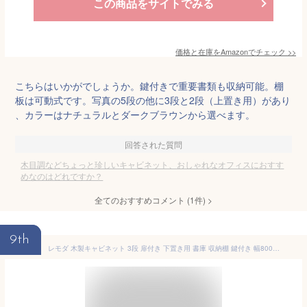
この商品をサイトでみる
価格と在庫を
Amazon
でチェック
>>
こちらはいかがでしょうか。鍵付きで重要書類も収納可能。棚
板は可動式です。写真の5段の他に3段と2段（上置き用）があり
、カラーはナチュラルとダークブラウンから選べます。
回答された質問
木目調などちょっと珍しいキャビネット、おしゃれなオフィスにおすす
めなのはどれですか？
全てのおすすめコメント
(
1
件)
>
9th
レモダ 木製キャビネット 3段 扉付き 下置き用 書庫 収納棚 鍵付き 幅800×奥行443×高さ1098mm (アジャスター使用時1106mm) 本棚 ブックシェルフ 棚 書類棚 木製 オフィス 事務所 キャビネット 収納庫 ラック a4ファイルおしゃれ