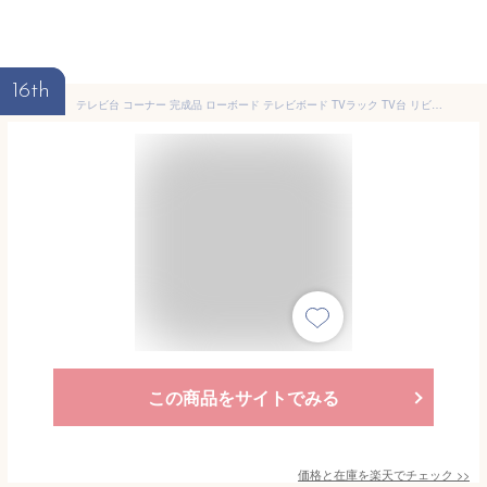
16th
テレビ台 コーナー 完成品 ローボード テレビボード TVラック TV台 リビング収納 開き扉 ガラス扉 ロータイプ 木製 リビングボード 収納 シンプル おしゃれ パイン カントリー ナチュラル 通販 送料無料 naka-0106
この商品をサイトでみる
価格と在庫を
楽天
でチェック
>>