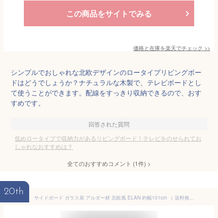
この商品をサイトでみる
価格と在庫を
楽天
でチェック
>>
シンプルでおしゃれな北欧デザインのロータイプリビングボー
ドはどうでしょうか？ナチュラルな木製で、テレビボードとし
て使うことができます。配線をすっきり収納できるので、おす
すめです。
回答された質問
低めロータイプで収納力があるリビングボード！テレビをのせられてお
しゃれなおすすめは？
全てのおすすめコメント
(
1
件)
>
20th
サイドボード ガラス扉 アルダー材 北欧風 ELAN 約幅101cm （ 送料無料 リビングボード 収納棚 キャビネット 完成品 ディスプレイラック 収納 収納家具 おしゃれ 北欧 木製 天然木 無垢 アルダー 幅100 一人暮らし ）