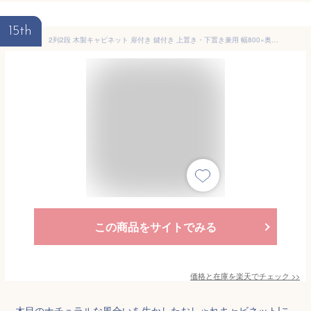
15th
2列2段 木製キャビネット 扉付き 鍵付き 上置き・下置き兼用 幅800×奥行420×高さ720mm セルボ 【ホワイト・ナチュラル・ダークブラウン】キャビネット 書庫 本棚 A4ファイル対応 収納庫 オフィス収納棚 書棚 ブックシェルフ2段
この商品をサイトでみる
価格と在庫を
楽天
でチェック
>>
木目のナチュラルな風合いを生かしたおしゃれキャビネット!こ