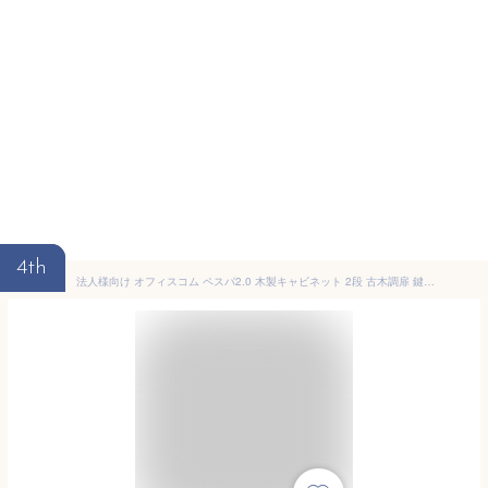
4th
法人様向け オフィスコム ペスパ2.0 木製キャビネット 2段 古木調扉 鍵付 ロータイプ 幅600×高さ785mm PESPA-CB-2T2DKB