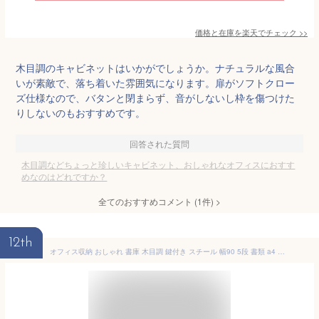
価格と在庫を
楽天
でチェック
>>
木目調のキャビネットはいかがでしょうか。ナチュラルな風合
いが素敵で、落ち着いた雰囲気になります。扉がソフトクロー
ズ仕様なので、バタンと閉まらず、音がしないし枠を傷つけた
りしないのもおすすめです。
回答された質問
木目調などちょっと珍しいキャビネット、おしゃれなオフィスにおすす
めなのはどれですか？
全てのおすすめコメント
(
1
件)
>
12th
オフィス収納 おしゃれ 書庫 木目調 鍵付き スチール 幅90 5段 書類 a4 キャビネット スチールキャビネット 棚板 棚 ラック ワゴン スチールラック おすすめ オフィス収納家具 オフィス 事務 事務所 病院 施設 学校 塾 トゥーロン 送料無料