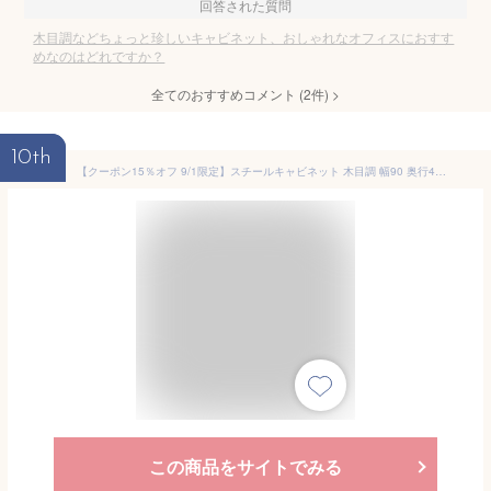
回答された質問
木目調などちょっと珍しいキャビネット、おしゃれなオフィスにおすす
めなのはどれですか？
全てのおすすめコメント
(
2
件)
>
10th
【クーポン15％オフ 9/1限定】スチールキャビネット 木目調 幅90 奥行40 高さ90 鍵付き 書庫 両開き 奥深 書庫 ファイル オフィス家具 事務所 キャビネット 書棚 本棚 扉 収納 スチール書庫 オフィス収納 業務用 書類棚 書類棚 アンジェ 送料無料
この商品をサイトでみる