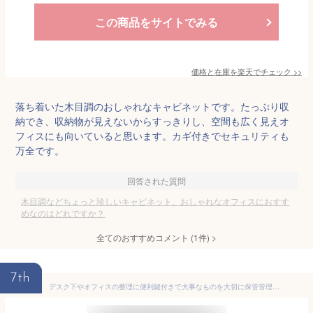
この商品をサイトでみる
価格と在庫を
楽天
でチェック
>>
落ち着いた木目調のおしゃれなキャビネットです。たっぷり収
納でき、収納物が見えないからすっきりし、空間も広く見えオ
フィスにも向いていると思います。カギ付きでセキュリティも
万全です。
回答された質問
木目調などちょっと珍しいキャビネット、おしゃれなオフィスにおすす
めなのはどれですか？
全てのおすすめコメント
(
1
件)
>
7th
デスク下やオフィスの整理に便利鍵付きで大事なものを大切に保管管理キャスター付きで移動も楽々木目調ダークブラウン＆ナチュラルレッド ホワイト ペントレー付き3段ワゴンカラフルウッドキャビネット大事な書類や工具、小物などを収納