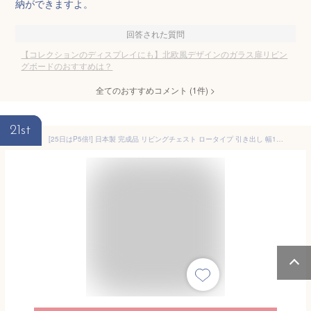
納ができますよ。
回答された質問
【コレクションのディスプレイにも】北欧風デザインのガラス扉リビン
グボードのおすすめは？
全てのおすすめコメント
(
1
件)
>
21st
[25日はP5倍!] 日本製 完成品 リビングチェスト ロータイプ 引き出し 幅105 木製 ローチェスト リビングボード おしゃれ 引き出し テレビ台 テレビボード 収納 ナチュラル ホワイト 140 北欧