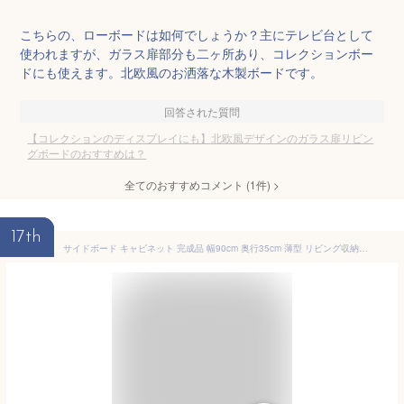
こちらの、ローボードは如何でしょうか？主にテレビ台として
使われますが、ガラス扉部分も二ヶ所あり、コレクションボー
ドにも使えます。北欧風のお洒落な木製ボードです。
回答された質問
【コレクションのディスプレイにも】北欧風デザインのガラス扉リビン
グボードのおすすめは？
全てのおすすめコメント
(
1
件)
>
17th
サイドボード キャビネット 完成品 幅90cm 奥行35cm 薄型 リビング収納 リビングボード 飾り棚 木製 和モダン ガラス扉 開戸 引き出し 日本製 大川家具