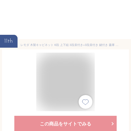
11th
レモダ 木製キャビネット 6段 上下組 3段扉付き+3段扉付き 鍵付き 書庫 収納棚 幅800×奥行443×高さ2204mm本棚 ブックシェルフ A4ファイル 棚 書類棚 木製 オフィス 事務所 キャビネット 収納庫 書類収納 シェルフ おしゃれ 大容量
この商品をサイトでみる