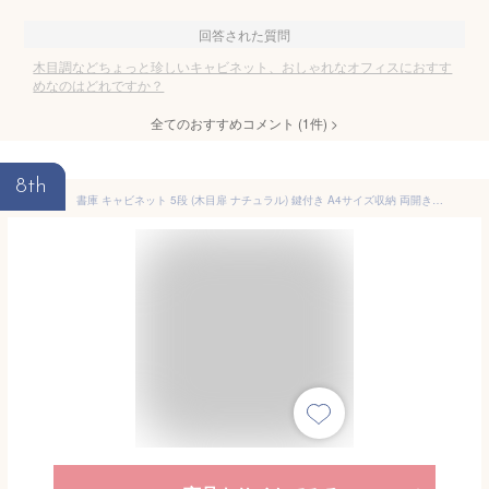
回答された質問
木目調などちょっと珍しいキャビネット、おしゃれなオフィスにおすす
めなのはどれですか？
全てのおすすめコメント
(
1
件)
>
8th
書庫 キャビネット 5段 (木目扉 ナチュラル) 鍵付き A4サイズ収納 両開き [業務用/オフィス/会社/学校/事務所] スチール書庫 (幅880×奥行き400×高さ1754mm)