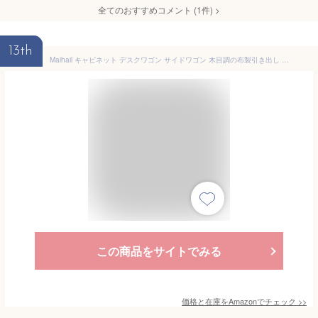
全てのおすすめコメント
(
1
件)
>
13th
Maihail キャビネット デスクワゴン サイドワゴン 木目調の布製引き出し オフィスワゴン 袖机 3段 A4対応 大容量 キャスター付き デスク下収納 幅398*奥行398*高さ655mm ビンテージ
この商品をサイトでみる
価格と在庫を
Amazon
でチェック
>>