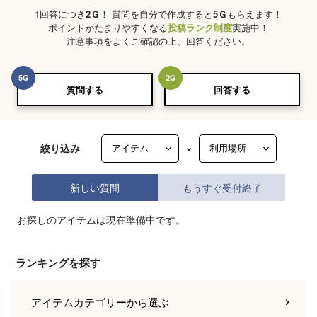
1回答につき
2
Ｇ
！ 質問を自分で作成すると
5
Ｇ
もらえます！
ポイントがたまりやすくなる
投稿ランク制度
実施中！
注意事項をよくご確認の上、回答ください。
5
G
2
G
質問する
回答する
絞り込み
×
新しい質問
もうすぐ受付終了
お探しのアイテムは現在準備中です。
ランキングを探す
アイテムカテゴリー
から選ぶ