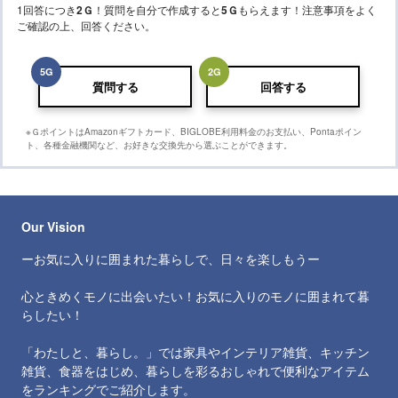
1回答につき
2
Ｇ
！質問を自分で作成すると
5
Ｇ
もらえます！注意事項をよく
ご確認の上、回答ください。
5
G
2
G
質問する
回答する
※ＧポイントはAmazonギフトカード、BIGLOBE利用料金のお支払い、Pontaポイン
ト、各種金融機関など、お好きな交換先から選ぶことができます。
Our Vision
ーお気に入りに囲まれた暮らしで、日々を楽しもうー
心ときめくモノに出会いたい！お気に入りのモノに囲まれて暮
らしたい！
「わたしと、暮らし。」では家具やインテリア雑貨、キッチン
雑貨、食器をはじめ、暮らしを彩るおしゃれで便利なアイテム
をランキングでご紹介します。