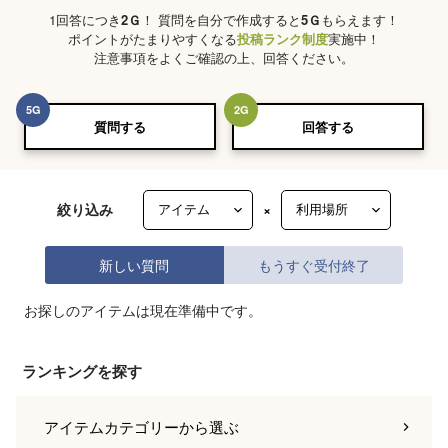
1回答につき
2
Ｇ
！ 質問を自分で作成すると
5
Ｇ
もらえます！
ポイントがたまりやすくなる
投稿ランク制度
実施中！
注意事項をよくご確認の上、回答ください。
5
G
2
G
質問する
回答する
絞り込み
×
新しい質問
もうすぐ受付終了
お探しのアイテムは現在準備中です。
ランキングを探す
アイテムカテゴリー
から選ぶ