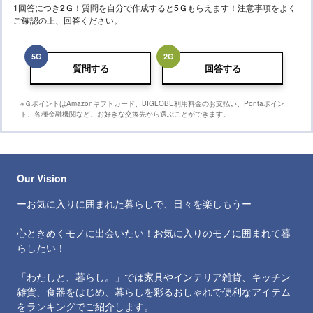
1回答につき
2
Ｇ
！質問を自分で作成すると
5
Ｇ
もらえます！注意事項をよく
ご確認の上、回答ください。
5
G
2
G
質問する
回答する
※ＧポイントはAmazonギフトカード、BIGLOBE利用料金のお支払い、Pontaポイン
ト、各種金融機関など、お好きな交換先から選ぶことができます。
Our Vision
ーお気に入りに囲まれた暮らしで、日々を楽しもうー
心ときめくモノに出会いたい！お気に入りのモノに囲まれて暮
らしたい！
「わたしと、暮らし。」では家具やインテリア雑貨、キッチン
雑貨、食器をはじめ、暮らしを彩るおしゃれで便利なアイテム
をランキングでご紹介します。