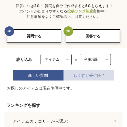
1回答につき
2
Ｇ
！ 質問を自分で作成すると
5
Ｇ
もらえます！
ポイントがたまりやすくなる
投稿ランク制度
実施中！
注意事項をよくご確認の上、回答ください。
5
G
2
G
質問する
回答する
絞り込み
×
新しい質問
もうすぐ受付終了
お探しのアイテムは現在準備中です。
ランキングを探す
アイテムカテゴリー
から選ぶ