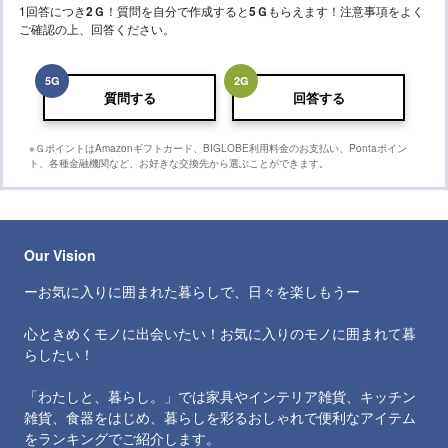
1回答につき
2
Ｇ
！質問を自分で作成すると
5
Ｇ
もらえます！注意事項をよく
ご確認の上、回答ください。
5
G
2
G
質問する
回答する
※ＧポイントはAmazonギフトカード、BIGLOBE利用料金のお支払い、Pontaポイン
ト、各種金融機関など、お好きな交換先から選ぶことができます。
Our Vision
ーお気に入りに囲まれた暮らしで、日々を楽しもうー
心ときめくモノに出会いたい！お気に入りのモノに囲まれて暮
らしたい！
「わたしと、暮らし。」では家具やインテリア雑貨、キッチン
雑貨、食器をはじめ、暮らしを彩るおしゃれで便利なアイテム
をランキングでご紹介します。