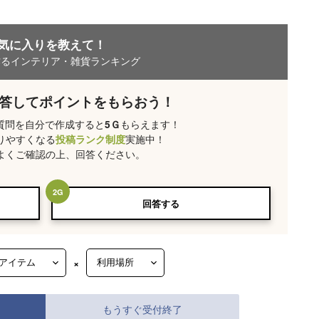
気に入りを教えて！
作るインテリア・雑貨ランキング
答してポイントをもらおう！
 質問を自分で作成すると
もらえます！
5
Ｇ
りやすくなる
実施中！
投稿ランク制度
よくご確認の上、回答ください。
2
G
回答する
×
もうすぐ受付終了