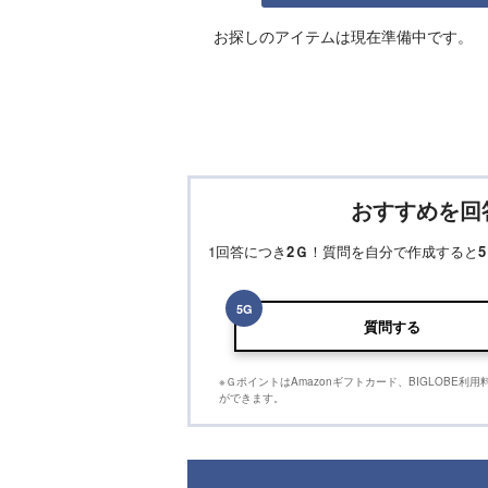
お探しのアイテムは現在準備中です。
おすすめを回
1回答につき
2
Ｇ
！質問を自分で作成すると
5
5
G
質問する
※ＧポイントはAmazonギフトカード、BIGLOBE
ができます。