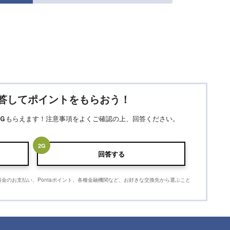
答してポイントをもらおう！
Ｇ
もらえます！注意事項をよくご確認の上、回答ください。
2
G
回答する
利用料金のお支払い、Pontaポイント、各種金融機関など、お好きな交換先から選ぶこと