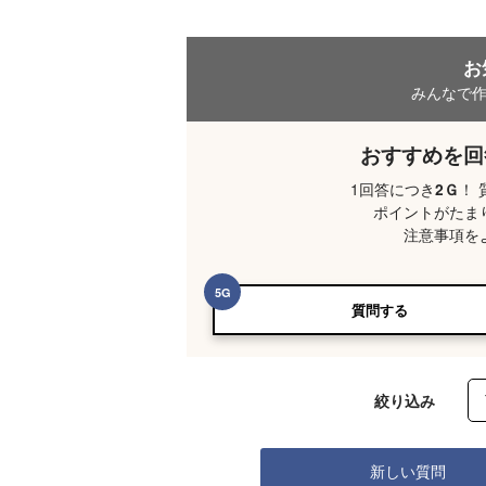
お
みんなで
おすすめを回
1回答につき
！
2
Ｇ
ポイントがたま
注意事項を
5
G
質問する
絞り込み
新しい質問